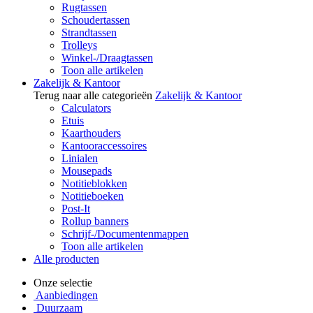
Rugtassen
Schoudertassen
Strandtassen
Trolleys
Winkel-/Draagtassen
Toon alle artikelen
Zakelijk & Kantoor
Terug naar alle categorieën
Zakelijk & Kantoor
Calculators
Etuis
Kaarthouders
Kantooraccessoires
Linialen
Mousepads
Notitieblokken
Notitieboeken
Post-It
Rollup banners
Schrijf-/Documentenmappen
Toon alle artikelen
Alle producten
Onze selectie
Aanbiedingen
Duurzaam