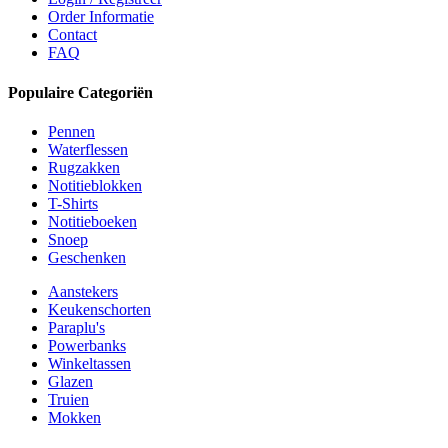
Order Informatie
Contact
FAQ
Populaire Categoriën
Pennen
Waterflessen
Rugzakken
Notitieblokken
T-Shirts
Notitieboeken
Snoep
Geschenken
Aanstekers
Keukenschorten
Paraplu's
Powerbanks
Winkeltassen
Glazen
Truien
Mokken