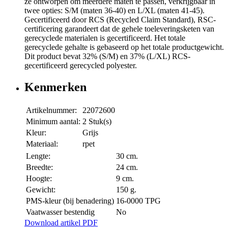
ze ontworpen om meerdere maten te passen, verkrijgbaar in
twee opties: S/M (maten 36-40) en L/XL (maten 41-45).
Gecertificeerd door RCS (Recycled Claim Standard), RSC-
certificering garandeert dat de gehele toeleveringsketen van
gerecyclede materialen is gecertificeerd. Het totale
gerecyclede gehalte is gebaseerd op het totale productgewicht.
Dit product bevat 32% (S/M) en 37% (L/XL) RCS-
gecertificeerd gerecycled polyester.
Kenmerken
Artikelnummer:
22072600
Minimum aantal:
2 Stuk(s)
Kleur:
Grijs
Materiaal:
rpet
Lengte:
30 cm.
Breedte:
24 cm.
Hoogte:
9 cm.
Gewicht:
150 g.
PMS-kleur (bij benadering)
16-0000 TPG
Vaatwasser bestendig
No
Download artikel PDF