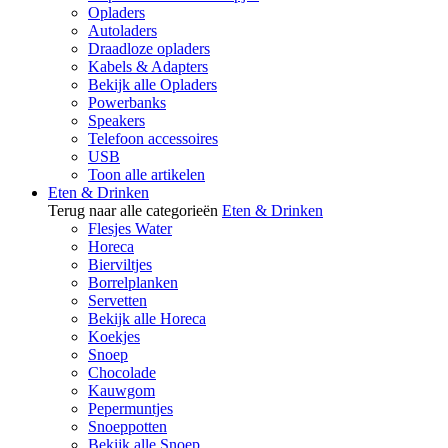
Opladers
Autoladers
Draadloze opladers
Kabels & Adapters
Bekijk alle Opladers
Powerbanks
Speakers
Telefoon accessoires
USB
Toon alle artikelen
Eten & Drinken
Terug naar alle categorieën
Eten & Drinken
Flesjes Water
Horeca
Bierviltjes
Borrelplanken
Servetten
Bekijk alle Horeca
Koekjes
Snoep
Chocolade
Kauwgom
Pepermuntjes
Snoeppotten
Bekijk alle Snoep