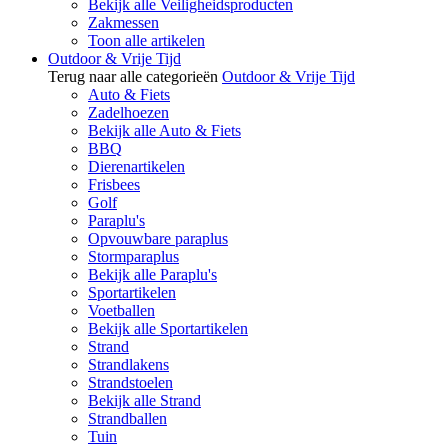
Bekijk alle Veiligheidsproducten
Zakmessen
Toon alle artikelen
Outdoor & Vrije Tijd
Terug naar alle categorieën
Outdoor & Vrije Tijd
Auto & Fiets
Zadelhoezen
Bekijk alle Auto & Fiets
BBQ
Dierenartikelen
Frisbees
Golf
Paraplu's
Opvouwbare paraplus
Stormparaplus
Bekijk alle Paraplu's
Sportartikelen
Voetballen
Bekijk alle Sportartikelen
Strand
Strandlakens
Strandstoelen
Bekijk alle Strand
Strandballen
Tuin