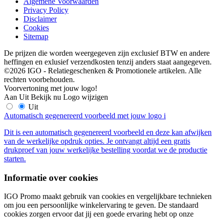
Algemene Voorwaarden
Privacy Policy
Disclaimer
Cookies
Sitemap
De prijzen die worden weergegeven zijn exclusief BTW en andere
heffingen en exlusief verzendkosten tenzij anders staat aangegeven.
©2026 IGO - Relatiegeschenken & Promotionele artikelen. Alle
rechten voorbehouden.
Voorvertoning met jouw logo!
Aan
Uit
Bekijk nu
Logo wijzigen
Uit
Automatisch gegenereerd voorbeeld met jouw logo
i
Dit is een automatisch gegenereerd voorbeeld en deze kan afwijken
van de werkelijke opdruk opties. Je ontvangt altijd een gratis
drukproef van jouw werkelijke bestelling voordat we de productie
starten.
Informatie over cookies
IGO Promo maakt gebruik van cookies en vergelijkbare technieken
om jou een persoonlijke winkelervaring te geven. De standaard
cookies zorgen ervoor dat jij een goede ervaring hebt op onze