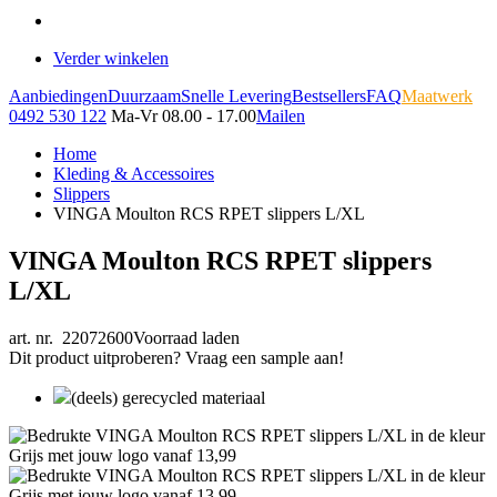
Verder winkelen
Aanbiedingen
Duurzaam
Snelle Levering
Bestsellers
FAQ
Maatwerk
0492 530 122
Ma-Vr 08.00 - 17.00
Mailen
Home
Kleding & Accessoires
Slippers
VINGA Moulton RCS RPET slippers L/XL
VINGA Moulton RCS RPET slippers
L/XL
art. nr. 22072600
Voorraad laden
Dit product uitproberen? Vraag een sample aan!
(deels) gerecycled materiaal