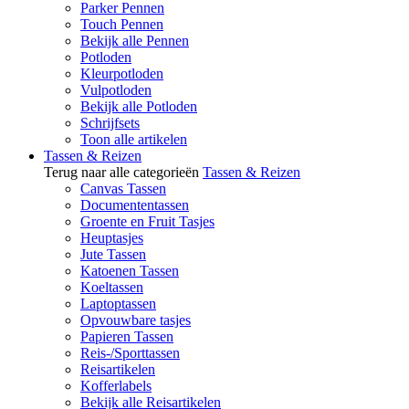
Parker Pennen
Touch Pennen
Bekijk alle Pennen
Potloden
Kleurpotloden
Vulpotloden
Bekijk alle Potloden
Schrijfsets
Toon alle artikelen
Tassen & Reizen
Terug naar alle categorieën
Tassen & Reizen
Canvas Tassen
Documententassen
Groente en Fruit Tasjes
Heuptasjes
Jute Tassen
Katoenen Tassen
Koeltassen
Laptoptassen
Opvouwbare tasjes
Papieren Tassen
Reis-/Sporttassen
Reisartikelen
Kofferlabels
Bekijk alle Reisartikelen