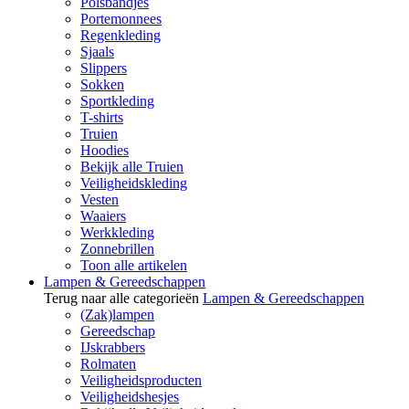
Polsbandjes
Portemonnees
Regenkleding
Sjaals
Slippers
Sokken
Sportkleding
T-shirts
Truien
Hoodies
Bekijk alle Truien
Veiligheidskleding
Vesten
Waaiers
Werkkleding
Zonnebrillen
Toon alle artikelen
Lampen & Gereedschappen
Terug naar alle categorieën
Lampen & Gereedschappen
(Zak)lampen
Gereedschap
IJskrabbers
Rolmaten
Veiligheidsproducten
Veiligheidshesjes