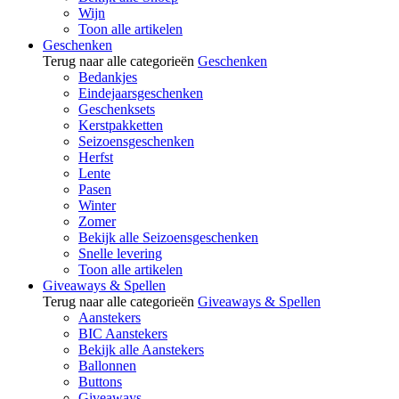
Wijn
Toon alle artikelen
Geschenken
Terug naar alle categorieën
Geschenken
Bedankjes
Eindejaarsgeschenken
Geschenksets
Kerstpakketten
Seizoensgeschenken
Herfst
Lente
Pasen
Winter
Zomer
Bekijk alle Seizoensgeschenken
Snelle levering
Toon alle artikelen
Giveaways & Spellen
Terug naar alle categorieën
Giveaways & Spellen
Aanstekers
BIC Aanstekers
Bekijk alle Aanstekers
Ballonnen
Buttons
Giveaways