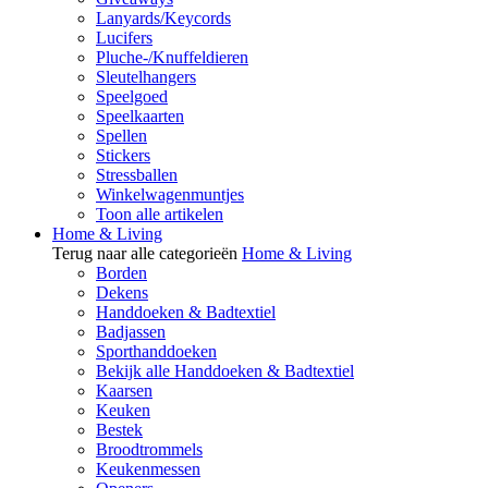
Lanyards/Keycords
Lucifers
Pluche-/Knuffeldieren
Sleutelhangers
Speelgoed
Speelkaarten
Spellen
Stickers
Stressballen
Winkelwagenmuntjes
Toon alle artikelen
Home & Living
Terug naar alle categorieën
Home & Living
Borden
Dekens
Handdoeken & Badtextiel
Badjassen
Sporthanddoeken
Bekijk alle Handdoeken & Badtextiel
Kaarsen
Keuken
Bestek
Broodtrommels
Keukenmessen