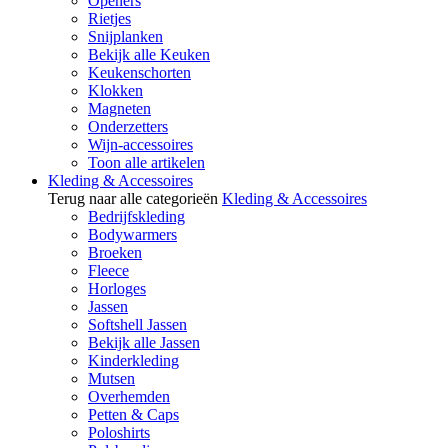
Openers
Rietjes
Snijplanken
Bekijk alle Keuken
Keukenschorten
Klokken
Magneten
Onderzetters
Wijn-accessoires
Toon alle artikelen
Kleding & Accessoires
Terug naar alle categorieën
Kleding & Accessoires
Bedrijfskleding
Bodywarmers
Broeken
Fleece
Horloges
Jassen
Softshell Jassen
Bekijk alle Jassen
Kinderkleding
Mutsen
Overhemden
Petten & Caps
Poloshirts