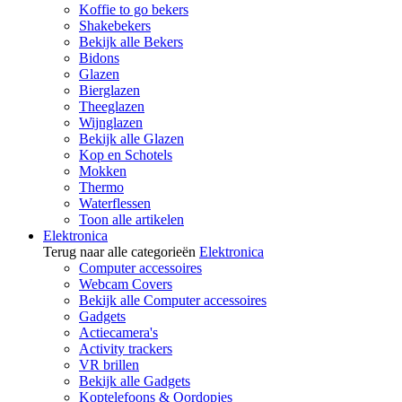
Koffie to go bekers
Shakebekers
Bekijk alle Bekers
Bidons
Glazen
Bierglazen
Theeglazen
Wijnglazen
Bekijk alle Glazen
Kop en Schotels
Mokken
Thermo
Waterflessen
Toon alle artikelen
Elektronica
Terug naar alle categorieën
Elektronica
Computer accessoires
Webcam Covers
Bekijk alle Computer accessoires
Gadgets
Actiecamera's
Activity trackers
VR brillen
Bekijk alle Gadgets
Koptelefoons & Oordopjes