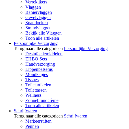
Verrekijkers
Vlaggen
Baniervlaggen
Gevelvlaggen
Spandoeken
Strandvlaggen
Bekijk alle Vlaggen
Toon alle artikelen
Persoonlijke Verzorging
Terug naar alle categorieën
Persoonlijke Verzorging
Desinfectiemiddelen
EHBO Sets
Handverzorging
Lippenbalsems
Mondkapjes
Tissues
Toiletartikelen
Toilettassen
Wellness
Zonnebrandcrème
Toon alle artikelen
Schrijfwaren
Terug naar alle categorieën
Schrijfwaren
Markeerstiften
Pennen