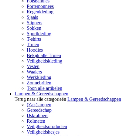
Polsbandjes
Portemonnees
Regenkleding
Sjaals
Slippers
Sokken
Sportkleding
T-shirts
Truien
Hoodies
Bekijk alle Truien
Veiligheidskleding
Vesten
Waaiers
Werkkleding
Zonnebrillen
Toon alle artikelen
Lampen & Gereedschappen
Terug naar alle categorieën
Lampen & Gereedschappen
(Zak)lampen
Gereedschap
IJskrabbers
Rolmaten
Veiligheidsproducten
Veiligheidshesjes