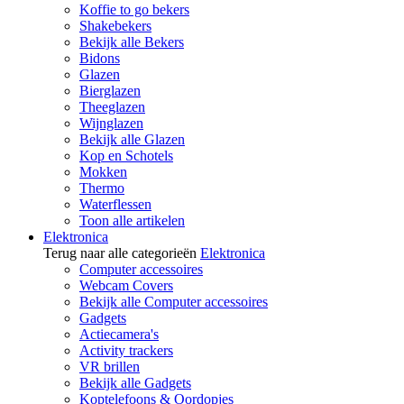
Koffie to go bekers
Shakebekers
Bekijk alle Bekers
Bidons
Glazen
Bierglazen
Theeglazen
Wijnglazen
Bekijk alle Glazen
Kop en Schotels
Mokken
Thermo
Waterflessen
Toon alle artikelen
Elektronica
Terug naar alle categorieën
Elektronica
Computer accessoires
Webcam Covers
Bekijk alle Computer accessoires
Gadgets
Actiecamera's
Activity trackers
VR brillen
Bekijk alle Gadgets
Koptelefoons & Oordopjes