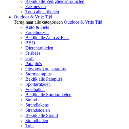
Bekijk alle Veiligheidsproducten
Zakmessen
Toon alle artikelen
Outdoor & Vrije Tijd
Terug naar alle categorieën
Outdoor & Vrije Tijd
Auto & Fiets
Zadelhoezen
Bekijk alle Auto & Fiets
BBQ
Dierenartikelen
Frisbees
Golf
Paraplu's
Opvouwbare paraplus
Stormparaplus
Bekijk alle Paraplu's
Sportartikelen
Voetballen
Bekijk alle Sportartikelen
Strand
Strandlakens
Strandstoelen
Bekijk alle Strand
Strandballen
Tuin