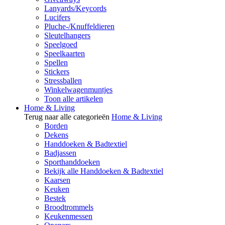
Lanyards/Keycords
Lucifers
Pluche-/Knuffeldieren
Sleutelhangers
Speelgoed
Speelkaarten
Spellen
Stickers
Stressballen
Winkelwagenmuntjes
Toon alle artikelen
Home & Living
Terug naar alle categorieën
Home & Living
Borden
Dekens
Handdoeken & Badtextiel
Badjassen
Sporthanddoeken
Bekijk alle Handdoeken & Badtextiel
Kaarsen
Keuken
Bestek
Broodtrommels
Keukenmessen