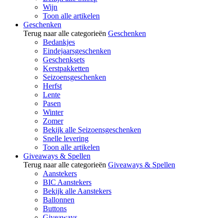
Wijn
Toon alle artikelen
Geschenken
Terug naar alle categorieën
Geschenken
Bedankjes
Eindejaarsgeschenken
Geschenksets
Kerstpakketten
Seizoensgeschenken
Herfst
Lente
Pasen
Winter
Zomer
Bekijk alle Seizoensgeschenken
Snelle levering
Toon alle artikelen
Giveaways & Spellen
Terug naar alle categorieën
Giveaways & Spellen
Aanstekers
BIC Aanstekers
Bekijk alle Aanstekers
Ballonnen
Buttons
Giveaways