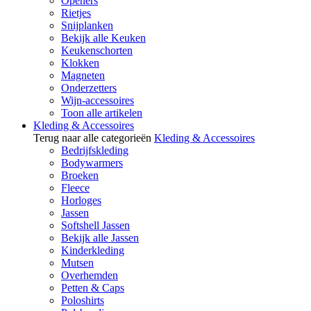
Openers
Rietjes
Snijplanken
Bekijk alle Keuken
Keukenschorten
Klokken
Magneten
Onderzetters
Wijn-accessoires
Toon alle artikelen
Kleding & Accessoires
Terug naar alle categorieën
Kleding & Accessoires
Bedrijfskleding
Bodywarmers
Broeken
Fleece
Horloges
Jassen
Softshell Jassen
Bekijk alle Jassen
Kinderkleding
Mutsen
Overhemden
Petten & Caps
Poloshirts