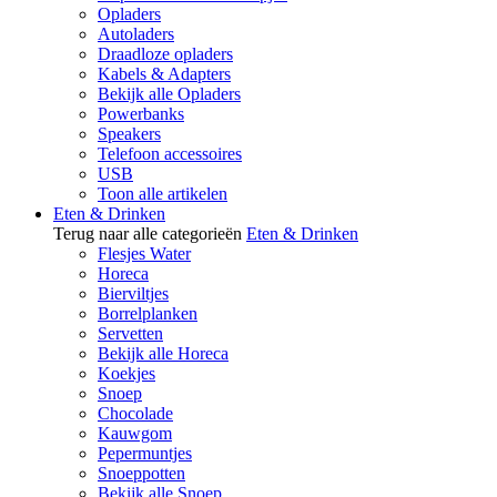
Opladers
Autoladers
Draadloze opladers
Kabels & Adapters
Bekijk alle Opladers
Powerbanks
Speakers
Telefoon accessoires
USB
Toon alle artikelen
Eten & Drinken
Terug naar alle categorieën
Eten & Drinken
Flesjes Water
Horeca
Bierviltjes
Borrelplanken
Servetten
Bekijk alle Horeca
Koekjes
Snoep
Chocolade
Kauwgom
Pepermuntjes
Snoeppotten
Bekijk alle Snoep