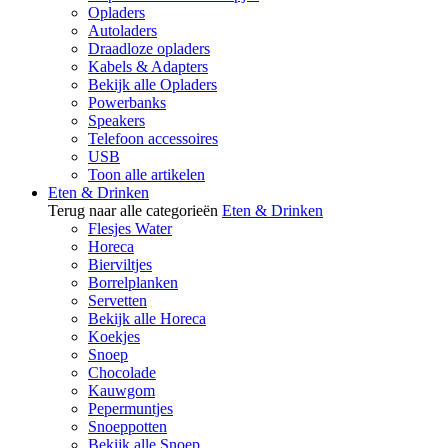
Opladers
Autoladers
Draadloze opladers
Kabels & Adapters
Bekijk alle Opladers
Powerbanks
Speakers
Telefoon accessoires
USB
Toon alle artikelen
Eten & Drinken
Terug naar alle categorieën
Eten & Drinken
Flesjes Water
Horeca
Bierviltjes
Borrelplanken
Servetten
Bekijk alle Horeca
Koekjes
Snoep
Chocolade
Kauwgom
Pepermuntjes
Snoeppotten
Bekijk alle Snoep