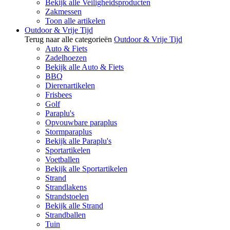
Bekijk alle Veiligheidsproducten
Zakmessen
Toon alle artikelen
Outdoor & Vrije Tijd
Terug naar alle categorieën
Outdoor & Vrije Tijd
Auto & Fiets
Zadelhoezen
Bekijk alle Auto & Fiets
BBQ
Dierenartikelen
Frisbees
Golf
Paraplu's
Opvouwbare paraplus
Stormparaplus
Bekijk alle Paraplu's
Sportartikelen
Voetballen
Bekijk alle Sportartikelen
Strand
Strandlakens
Strandstoelen
Bekijk alle Strand
Strandballen
Tuin