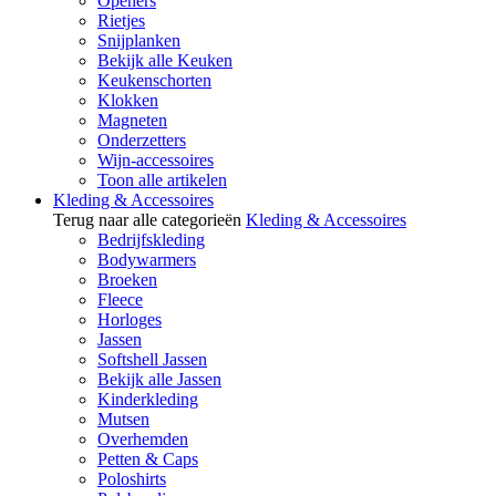
Openers
Rietjes
Snijplanken
Bekijk alle Keuken
Keukenschorten
Klokken
Magneten
Onderzetters
Wijn-accessoires
Toon alle artikelen
Kleding & Accessoires
Terug naar alle categorieën
Kleding & Accessoires
Bedrijfskleding
Bodywarmers
Broeken
Fleece
Horloges
Jassen
Softshell Jassen
Bekijk alle Jassen
Kinderkleding
Mutsen
Overhemden
Petten & Caps
Poloshirts