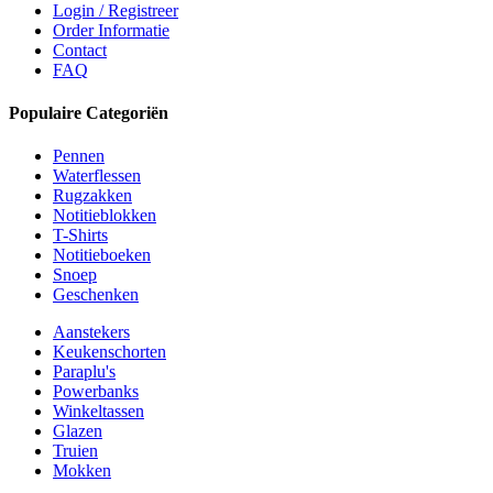
Login / Registreer
Order Informatie
Contact
FAQ
Populaire Categoriën
Pennen
Waterflessen
Rugzakken
Notitieblokken
T-Shirts
Notitieboeken
Snoep
Geschenken
Aanstekers
Keukenschorten
Paraplu's
Powerbanks
Winkeltassen
Glazen
Truien
Mokken