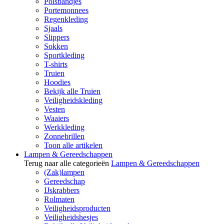
Polsbandjes
Portemonnees
Regenkleding
Sjaals
Slippers
Sokken
Sportkleding
T-shirts
Truien
Hoodies
Bekijk alle Truien
Veiligheidskleding
Vesten
Waaiers
Werkkleding
Zonnebrillen
Toon alle artikelen
Lampen & Gereedschappen
Terug naar alle categorieën
Lampen & Gereedschappen
(Zak)lampen
Gereedschap
IJskrabbers
Rolmaten
Veiligheidsproducten
Veiligheidshesjes