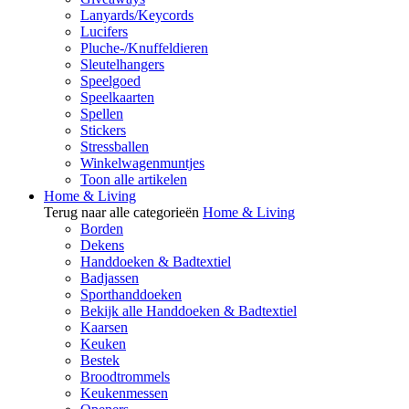
Lanyards/Keycords
Lucifers
Pluche-/Knuffeldieren
Sleutelhangers
Speelgoed
Speelkaarten
Spellen
Stickers
Stressballen
Winkelwagenmuntjes
Toon alle artikelen
Home & Living
Terug naar alle categorieën
Home & Living
Borden
Dekens
Handdoeken & Badtextiel
Badjassen
Sporthanddoeken
Bekijk alle Handdoeken & Badtextiel
Kaarsen
Keuken
Bestek
Broodtrommels
Keukenmessen