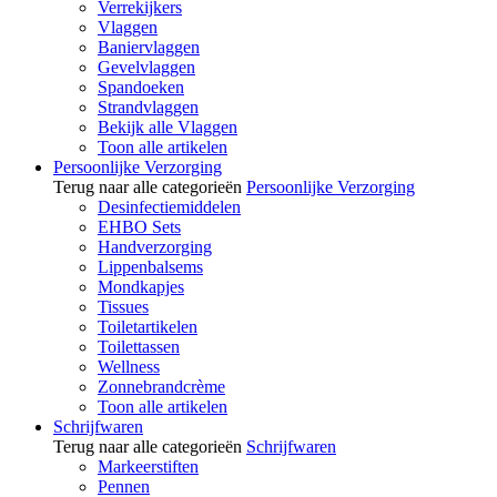
Verrekijkers
Vlaggen
Baniervlaggen
Gevelvlaggen
Spandoeken
Strandvlaggen
Bekijk alle Vlaggen
Toon alle artikelen
Persoonlijke Verzorging
Terug naar alle categorieën
Persoonlijke Verzorging
Desinfectiemiddelen
EHBO Sets
Handverzorging
Lippenbalsems
Mondkapjes
Tissues
Toiletartikelen
Toilettassen
Wellness
Zonnebrandcrème
Toon alle artikelen
Schrijfwaren
Terug naar alle categorieën
Schrijfwaren
Markeerstiften
Pennen