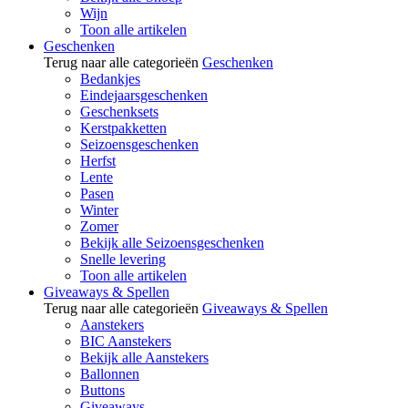
Wijn
Toon alle artikelen
Geschenken
Terug naar alle categorieën
Geschenken
Bedankjes
Eindejaarsgeschenken
Geschenksets
Kerstpakketten
Seizoensgeschenken
Herfst
Lente
Pasen
Winter
Zomer
Bekijk alle Seizoensgeschenken
Snelle levering
Toon alle artikelen
Giveaways & Spellen
Terug naar alle categorieën
Giveaways & Spellen
Aanstekers
BIC Aanstekers
Bekijk alle Aanstekers
Ballonnen
Buttons
Giveaways