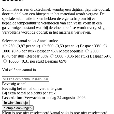
Sublimatie is een druktechniek waarbij een digitaal geprinte opdruk
door middel van een hittepers in het materiaal wordt vergast. De
speciale sublimatie-inkten hebben de eigenschap om bij een
bepaalde temperatuur te veranderen van een vaste vorm in een
gasvormige toestand waarbij de vloeibare fase wordt overgeslagen.
Vervolgens wordt de opdruk in het materiaal verweven.
Selecteer aantal stuks
Aantal stuks:
250 (0,87 per stuk)
500 (0,59 per stuk)
Bespaar 33%
1000 (0,48 per stuk)
Bespaar 45%
Meest populair
2500
(0,40 per stuk)
Bespaar 55%
5000 (0,36 per stuk)
Bespaar 59%
10000 (0,31 per stuk)
Bespaar 65%
Vul zelf een aantal in
Bevestig aantal
Bevestig het aantal om verder te gaan
Bij
extra betaal je slechts
per stuk
Leverdatum
Verwacht; maandag 24 augustus 2026
In winkelmandje
Sample aanvragen
Kleur is nog niet geselecteerd
Aantal stuks is nog niet geselecteerd