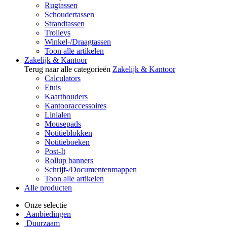
Rugtassen
Schoudertassen
Strandtassen
Trolleys
Winkel-/Draagtassen
Toon alle artikelen
Zakelijk & Kantoor
Terug naar alle categorieën
Zakelijk & Kantoor
Calculators
Etuis
Kaarthouders
Kantooraccessoires
Linialen
Mousepads
Notitieblokken
Notitieboeken
Post-It
Rollup banners
Schrijf-/Documentenmappen
Toon alle artikelen
Alle producten
Onze selectie
Aanbiedingen
Duurzaam