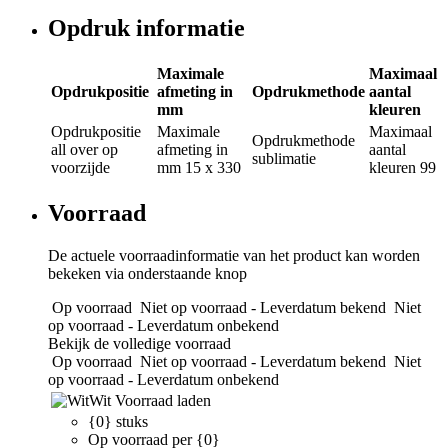
Opdruk informatie
Maximale
Maximaal
Opdrukpositie
afmeting in
Opdrukmethode
aantal
mm
kleuren
Opdrukpositie
Maximale
Maximaal
Opdrukmethode
all over op
afmeting in
aantal
sublimatie
voorzijde
mm
15 x 330
kleuren
99
Voorraad
De actuele voorraadinformatie van het product kan worden
bekeken via onderstaande knop
Op voorraad
Niet op voorraad - Leverdatum bekend
Niet
op voorraad - Leverdatum onbekend
Bekijk de volledige voorraad
Op voorraad
Niet op voorraad - Leverdatum bekend
Niet
op voorraad - Leverdatum onbekend
Wit
Voorraad laden
{0} stuks
Op voorraad per {0}