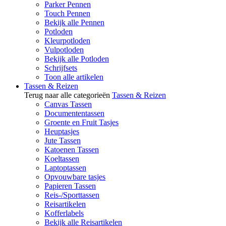
Parker Pennen
Touch Pennen
Bekijk alle Pennen
Potloden
Kleurpotloden
Vulpotloden
Bekijk alle Potloden
Schrijfsets
Toon alle artikelen
Tassen & Reizen
Terug naar alle categorieën
Tassen & Reizen
Canvas Tassen
Documententassen
Groente en Fruit Tasjes
Heuptasjes
Jute Tassen
Katoenen Tassen
Koeltassen
Laptoptassen
Opvouwbare tasjes
Papieren Tassen
Reis-/Sporttassen
Reisartikelen
Kofferlabels
Bekijk alle Reisartikelen