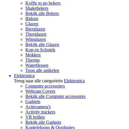
Koffie to go bekers
Shakebekers
Bekijk alle Bekers
Bidons
Glazen
Bierglazen
Theeglazen
Wijnglazen
Bekijk alle Glazen
Kop en Schotels
Mokken
Thermo
Waterflessen
Toon alle artikelen
Elektronica
Terug naar alle categorieën
Elektronica
Computer accessoires
Webcam Covers
Bekijk alle Computer accessoires
Gadgets
Actiecamera's
Activity trackers
VR brillen
Bekijk alle Gadgets
Koptelefoons & Oordopjes