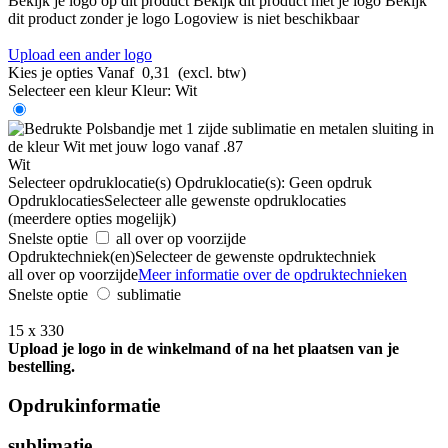
Bekijk je logo op dit product
Bekijk dit product met je logo
Bekijk
dit product zonder je logo
Logoview is niet beschikbaar
Upload een ander logo
Kies je opties
Vanaf
0,31
(excl. btw)
Selecteer een kleur
Kleur:
Wit
Wit
Selecteer opdruklocatie(s)
Opdruklocatie(s):
Geen opdruk
Opdruklocaties
Selecteer alle gewenste opdruklocaties
(meerdere opties mogelijk)
Snelste optie
all over op voorzijde
Opdruktechniek(en)
Selecteer de gewenste opdruktechniek
all over op voorzijde
Meer informatie over de opdruktechnieken
Snelste optie
sublimatie
15 x 330
Upload je logo in de winkelmand of na het plaatsen van je
bestelling.
Opdrukinformatie
sublimatie