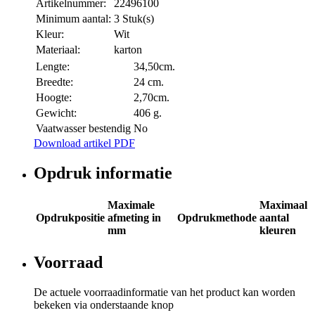
Artikelnummer:
22496100
Minimum aantal:
3 Stuk(s)
Kleur:
Wit
Materiaal:
karton
Lengte:
34,50cm.
Breedte:
24 cm.
Hoogte:
2,70cm.
Gewicht:
406 g.
Vaatwasser bestendig
No
Download artikel PDF
Opdruk informatie
Maximale
Maximaal
Opdrukpositie
afmeting in
Opdrukmethode
aantal
mm
kleuren
Voorraad
De actuele voorraadinformatie van het product kan worden
bekeken via onderstaande knop