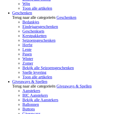
Wijn
Toon alle artikelen
Geschenken
Terug naar alle categorieën
Geschenken
Bedankjes
Eindejaarsgeschenken
Geschenksets
Kerstpakketten
Seizoensgeschenken
Herfst
Lente
Pasen
Winter
Zomer
Bekijk alle Seizoensgeschenken
Snelle levering
Toon alle artikelen
Giveaways & Spellen
Terug naar alle categorieën
Giveaways & Spellen
Aanstekers
BIC Aanstekers
Bekijk alle Aanstekers
Ballonnen
Buttons
Giveaways