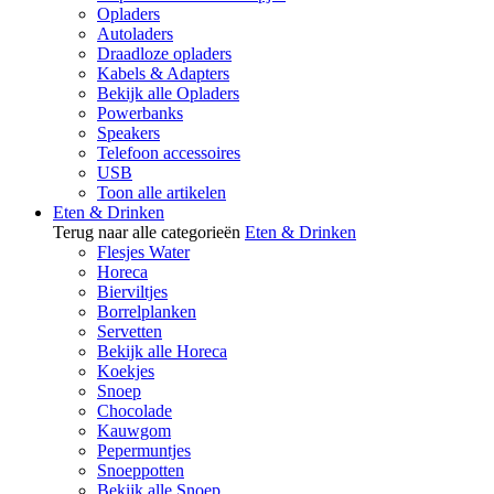
Opladers
Autoladers
Draadloze opladers
Kabels & Adapters
Bekijk alle Opladers
Powerbanks
Speakers
Telefoon accessoires
USB
Toon alle artikelen
Eten & Drinken
Terug naar alle categorieën
Eten & Drinken
Flesjes Water
Horeca
Bierviltjes
Borrelplanken
Servetten
Bekijk alle Horeca
Koekjes
Snoep
Chocolade
Kauwgom
Pepermuntjes
Snoeppotten
Bekijk alle Snoep