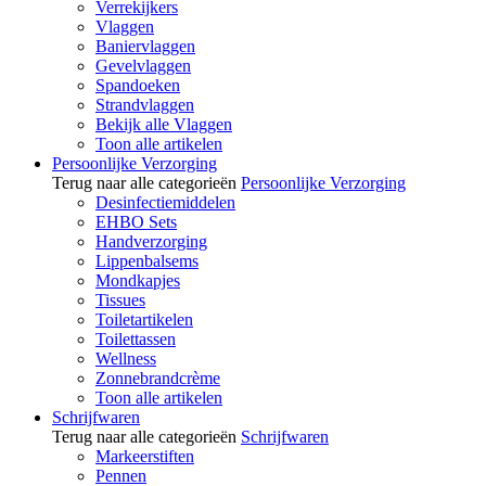
Verrekijkers
Vlaggen
Baniervlaggen
Gevelvlaggen
Spandoeken
Strandvlaggen
Bekijk alle Vlaggen
Toon alle artikelen
Persoonlijke Verzorging
Terug naar alle categorieën
Persoonlijke Verzorging
Desinfectiemiddelen
EHBO Sets
Handverzorging
Lippenbalsems
Mondkapjes
Tissues
Toiletartikelen
Toilettassen
Wellness
Zonnebrandcrème
Toon alle artikelen
Schrijfwaren
Terug naar alle categorieën
Schrijfwaren
Markeerstiften
Pennen