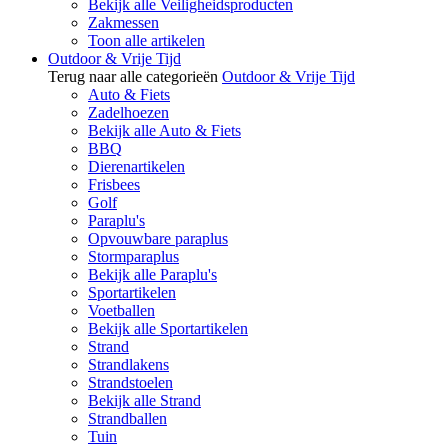
Bekijk alle Veiligheidsproducten
Zakmessen
Toon alle artikelen
Outdoor & Vrije Tijd
Terug naar alle categorieën
Outdoor & Vrije Tijd
Auto & Fiets
Zadelhoezen
Bekijk alle Auto & Fiets
BBQ
Dierenartikelen
Frisbees
Golf
Paraplu's
Opvouwbare paraplus
Stormparaplus
Bekijk alle Paraplu's
Sportartikelen
Voetballen
Bekijk alle Sportartikelen
Strand
Strandlakens
Strandstoelen
Bekijk alle Strand
Strandballen
Tuin