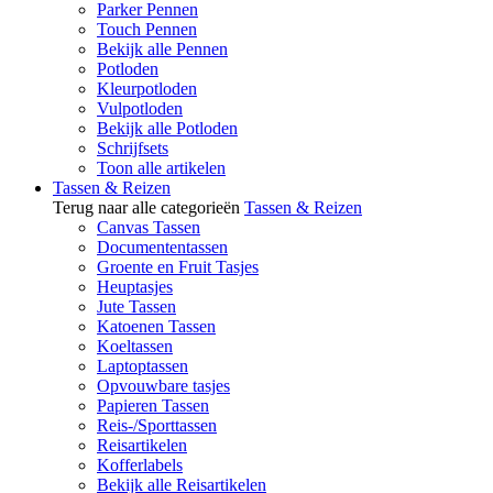
Parker Pennen
Touch Pennen
Bekijk alle Pennen
Potloden
Kleurpotloden
Vulpotloden
Bekijk alle Potloden
Schrijfsets
Toon alle artikelen
Tassen & Reizen
Terug naar alle categorieën
Tassen & Reizen
Canvas Tassen
Documententassen
Groente en Fruit Tasjes
Heuptasjes
Jute Tassen
Katoenen Tassen
Koeltassen
Laptoptassen
Opvouwbare tasjes
Papieren Tassen
Reis-/Sporttassen
Reisartikelen
Kofferlabels
Bekijk alle Reisartikelen