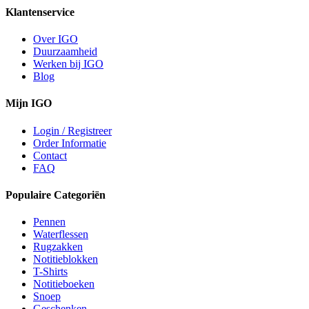
Klantenservice
Over IGO
Duurzaamheid
Werken bij IGO
Blog
Mijn IGO
Login / Registreer
Order Informatie
Contact
FAQ
Populaire Categoriën
Pennen
Waterflessen
Rugzakken
Notitieblokken
T-Shirts
Notitieboeken
Snoep
Geschenken