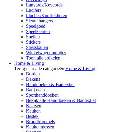
Lanyards/Keycords
Lucifers
Pluche-/Knuffeldieren
Sleutelhangers
Speelgoed
Speelkaarten
Spellen
Stickers
Stressballen
Winkelwagenmuntjes
Toon alle artikelen
Home & Living
Terug naar alle categorieën
Home & Living
Borden
Dekens
Handdoeken & Badtextiel
Badjassen
Sporthanddoeken
Bekijk alle Handdoeken & Badtextiel
Kaarsen
Keuken
Bestek
Broodtrommels
Keukenmessen