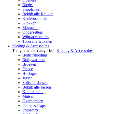
Openers
Rietjes
Snijplanken
Bekijk alle Keuken
Keukenschorten
Klokken
Magneten
Onderzetters
Wijn-accessoires
Toon alle artikelen
Kleding & Accessoires
Terug naar alle categorieën
Kleding & Accessoires
Bedrijfskleding
Bodywarmers
Broeken
Fleece
Horloges
Jassen
Softshell Jassen
Bekijk alle Jassen
Kinderkleding
Mutsen
Overhemden
Petten & Caps
Poloshirts