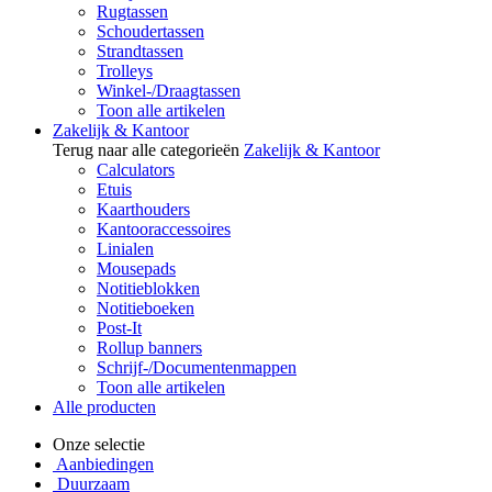
Rugtassen
Schoudertassen
Strandtassen
Trolleys
Winkel-/Draagtassen
Toon alle artikelen
Zakelijk & Kantoor
Terug naar alle categorieën
Zakelijk & Kantoor
Calculators
Etuis
Kaarthouders
Kantooraccessoires
Linialen
Mousepads
Notitieblokken
Notitieboeken
Post-It
Rollup banners
Schrijf-/Documentenmappen
Toon alle artikelen
Alle producten
Onze selectie
Aanbiedingen
Duurzaam