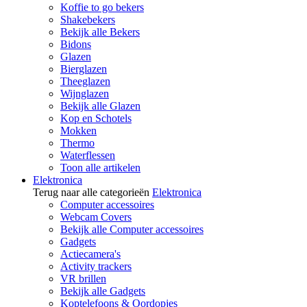
Koffie to go bekers
Shakebekers
Bekijk alle Bekers
Bidons
Glazen
Bierglazen
Theeglazen
Wijnglazen
Bekijk alle Glazen
Kop en Schotels
Mokken
Thermo
Waterflessen
Toon alle artikelen
Elektronica
Terug naar alle categorieën
Elektronica
Computer accessoires
Webcam Covers
Bekijk alle Computer accessoires
Gadgets
Actiecamera's
Activity trackers
VR brillen
Bekijk alle Gadgets
Koptelefoons & Oordopjes