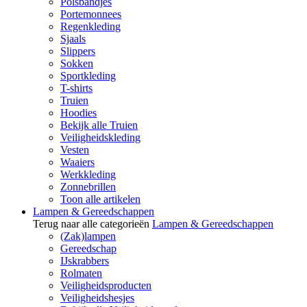
Polsbandjes
Portemonnees
Regenkleding
Sjaals
Slippers
Sokken
Sportkleding
T-shirts
Truien
Hoodies
Bekijk alle Truien
Veiligheidskleding
Vesten
Waaiers
Werkkleding
Zonnebrillen
Toon alle artikelen
Lampen & Gereedschappen
Terug naar alle categorieën
Lampen & Gereedschappen
(Zak)lampen
Gereedschap
IJskrabbers
Rolmaten
Veiligheidsproducten
Veiligheidshesjes