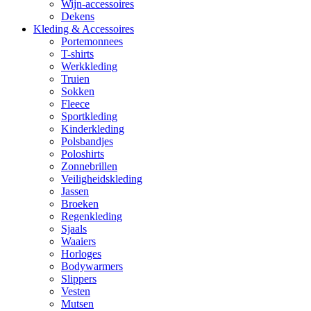
Wijn-accessoires
Dekens
Kleding & Accessoires
Portemonnees
T-shirts
Werkkleding
Truien
Sokken
Fleece
Sportkleding
Kinderkleding
Polsbandjes
Poloshirts
Zonnebrillen
Veiligheidskleding
Jassen
Broeken
Regenkleding
Sjaals
Waaiers
Horloges
Bodywarmers
Slippers
Vesten
Mutsen