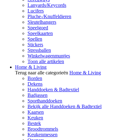
Lanyards/Keycords
Lucifers
Pluche-/Knuffeldieren
Sleutelhangers
Speelgoed
Speelkaarten
Spellen
Stickers
Stressballen
Winkelwagenmuntjes
Toon alle artikelen
Home & Living
Terug naar alle categorieën
Home & Living
Borden
Dekens
Handdoeken & Badtextiel
Badjassen
Sporthanddoeken
Bekijk alle Handdoeken & Badtextiel
Kaarsen
Keuken
Bestek
Broodtrommels
Keukenmessen