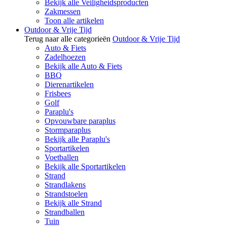
Bekijk alle Veiligheidsproducten
Zakmessen
Toon alle artikelen
Outdoor & Vrije Tijd
Terug naar alle categorieën
Outdoor & Vrije Tijd
Auto & Fiets
Zadelhoezen
Bekijk alle Auto & Fiets
BBQ
Dierenartikelen
Frisbees
Golf
Paraplu's
Opvouwbare paraplus
Stormparaplus
Bekijk alle Paraplu's
Sportartikelen
Voetballen
Bekijk alle Sportartikelen
Strand
Strandlakens
Strandstoelen
Bekijk alle Strand
Strandballen
Tuin