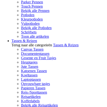
Parker Pennen
Touch Pennen
Bekijk alle Pennen
Potloden
Kleurpotloden
Vulpotloden
Bekijk alle Potloden
Schrijfsets
Toon alle artikelen
Tassen & Reizen
Terug naar alle categorieën
Tassen & Reizen
Canvas Tassen
Documententassen
Groente en Fruit Tasjes
Heuptasjes
Jute Tassen
Katoenen Tassen
Koeltassen
Laptoptassen
Opvouwbare tasjes
Papieren Tassen
Reis-/Sporttassen
Reisartikelen
Kofferlabels
Bekijk alle Reisartikelen