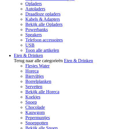
Opladers
Autoladers
Draadloze opladers
Kabels & Adapters
Bekijk alle Opladers
Powerbanks
Speakers
Telefoon accessoires
USB
Toon alle artikelen
Eten & Drinken
Terug naar alle categorieën
Eten & Drinken
Flesjes Water
Horeca
Bierviltjes
Borrelplanken
Servetten
Bekijk alle Horeca
Koekjes
Snoep
Chocolade
Kauwgom
Pepermuntjes
Snoeppotten
Bekijk alle Snoep