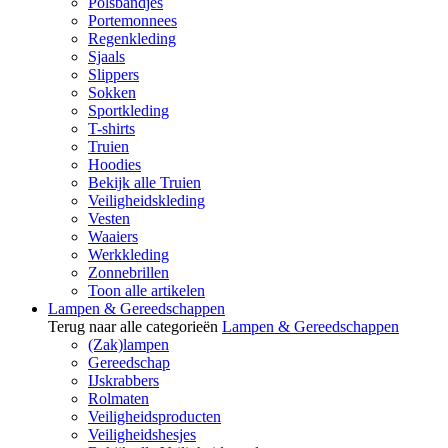
Polsbandjes
Portemonnees
Regenkleding
Sjaals
Slippers
Sokken
Sportkleding
T-shirts
Truien
Hoodies
Bekijk alle Truien
Veiligheidskleding
Vesten
Waaiers
Werkkleding
Zonnebrillen
Toon alle artikelen
Lampen & Gereedschappen
Terug naar alle categorieën
Lampen & Gereedschappen
(Zak)lampen
Gereedschap
IJskrabbers
Rolmaten
Veiligheidsproducten
Veiligheidshesjes