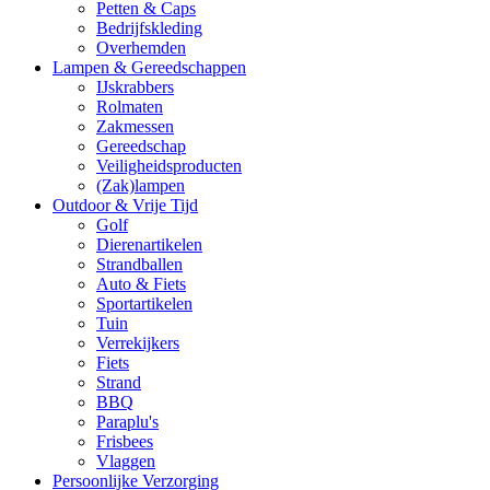
Petten & Caps
Bedrijfskleding
Overhemden
Lampen & Gereedschappen
IJskrabbers
Rolmaten
Zakmessen
Gereedschap
Veiligheidsproducten
(Zak)lampen
Outdoor & Vrije Tijd
Golf
Dierenartikelen
Strandballen
Auto & Fiets
Sportartikelen
Tuin
Verrekijkers
Fiets
Strand
BBQ
Paraplu's
Frisbees
Vlaggen
Persoonlijke Verzorging