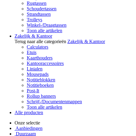
Rugtassen
Schoudertassen
Strandtassen
Trolleys
Winkel-/Draagtassen
Toon alle artikelen
Zakelijk & Kantoor
Terug naar alle categorieën
Zakelijk & Kantoor
Calculators
Etuis
Kaarthouders
Kantooraccessoires
Linialen
Mousepads
Notitieblokken
Notitieboeken
Post-It
Rollup banners
Schrijf-/Documentenmappen
Toon alle artikelen
Alle producten
Onze selectie
Aanbiedingen
Duurzaam