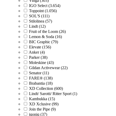
Vinga (303)
IGO Select (3.654)
Toppoint (1.056)
SOL'S (111)
Stilolinea (57)
Lindt (12)
Fruit of the Loom (26)
Lemon & Soda (16)
BIC Graphic (79)
Elevate (156)
Anker (4)
Parker (38)
Moleskine (43)
Gildan Activewear (22)
Senator (11)
FARE® (138)
Brabantia (18)
XD Collection (600)
Lindt/ Sarotti/ Ritter Sport (1)
Kambukka (15)
XD Xclusive (99)
Join the Pipe (9)
iqoniq (37)