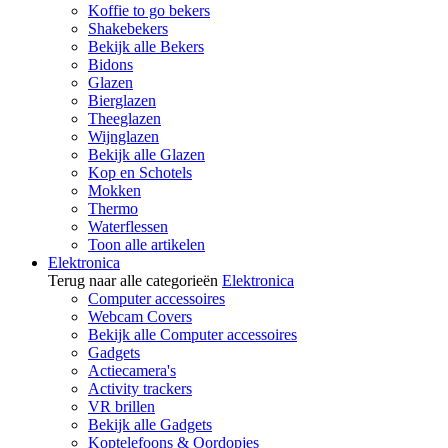
Koffie to go bekers
Shakebekers
Bekijk alle Bekers
Bidons
Glazen
Bierglazen
Theeglazen
Wijnglazen
Bekijk alle Glazen
Kop en Schotels
Mokken
Thermo
Waterflessen
Toon alle artikelen
Elektronica
Terug naar alle categorieën
Elektronica
Computer accessoires
Webcam Covers
Bekijk alle Computer accessoires
Gadgets
Actiecamera's
Activity trackers
VR brillen
Bekijk alle Gadgets
Koptelefoons & Oordopjes