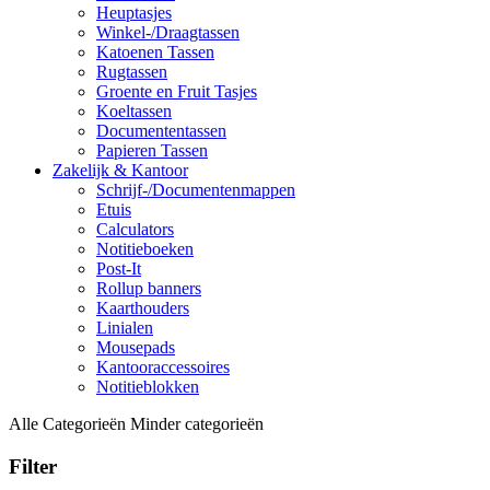
Heuptasjes
Winkel-/Draagtassen
Katoenen Tassen
Rugtassen
Groente en Fruit Tasjes
Koeltassen
Documententassen
Papieren Tassen
Zakelijk & Kantoor
Schrijf-/Documentenmappen
Etuis
Calculators
Notitieboeken
Post-It
Rollup banners
Kaarthouders
Linialen
Mousepads
Kantooraccessoires
Notitieblokken
Alle Categorieën
Minder categorieën
Filter