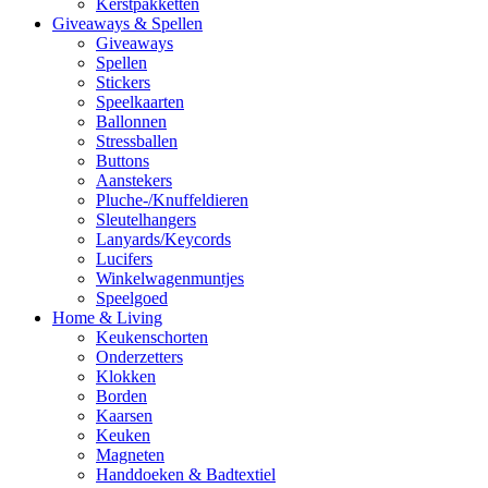
Kerstpakketten
Giveaways & Spellen
Giveaways
Spellen
Stickers
Speelkaarten
Ballonnen
Stressballen
Buttons
Aanstekers
Pluche-/Knuffeldieren
Sleutelhangers
Lanyards/Keycords
Lucifers
Winkelwagenmuntjes
Speelgoed
Home & Living
Keukenschorten
Onderzetters
Klokken
Borden
Kaarsen
Keuken
Magneten
Handdoeken & Badtextiel