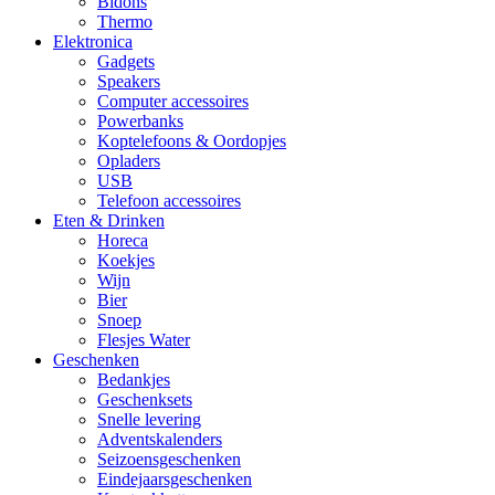
Bidons
Thermo
Elektronica
Gadgets
Speakers
Computer accessoires
Powerbanks
Koptelefoons & Oordopjes
Opladers
USB
Telefoon accessoires
Eten & Drinken
Horeca
Koekjes
Wijn
Bier
Snoep
Flesjes Water
Geschenken
Bedankjes
Geschenksets
Snelle levering
Adventskalenders
Seizoensgeschenken
Eindejaarsgeschenken