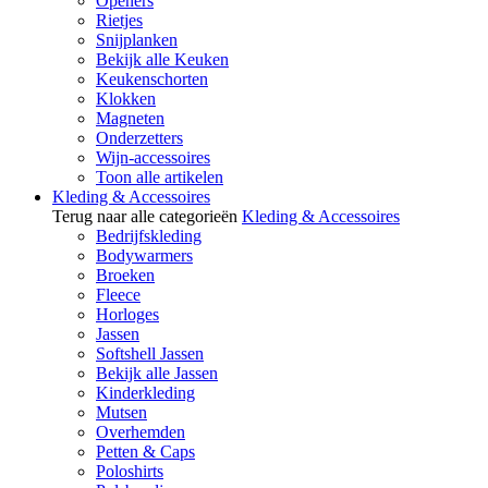
Openers
Rietjes
Snijplanken
Bekijk alle Keuken
Keukenschorten
Klokken
Magneten
Onderzetters
Wijn-accessoires
Toon alle artikelen
Kleding & Accessoires
Terug naar alle categorieën
Kleding & Accessoires
Bedrijfskleding
Bodywarmers
Broeken
Fleece
Horloges
Jassen
Softshell Jassen
Bekijk alle Jassen
Kinderkleding
Mutsen
Overhemden
Petten & Caps
Poloshirts