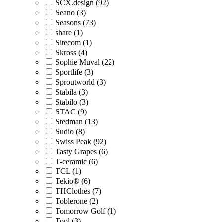
SCX.design (92)
Seano (3)
Seasons (73)
share (1)
Sitecom (1)
Skross (4)
Sophie Muval (22)
Sportlife (3)
Sproutworld (3)
Stabila (3)
Stabilo (3)
STAC (9)
Stedman (13)
Sudio (8)
Swiss Peak (92)
Tasty Grapes (6)
T-ceramic (6)
TCL (1)
Tekiō® (6)
THClothes (7)
Toblerone (2)
Tomorrow Golf (1)
Topl (3)