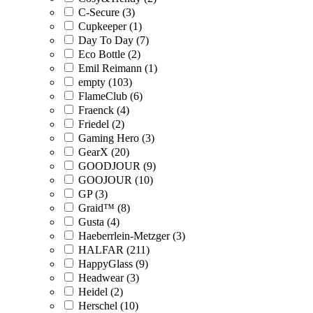
C-Secure (3)
Cupkeeper (1)
Day To Day (7)
Eco Bottle (2)
Emil Reimann (1)
empty (103)
FlameClub (6)
Fraenck (4)
Friedel (2)
Gaming Hero (3)
GearX (20)
GOODJOUR (9)
GOOJOUR (10)
GP (3)
Graid™ (8)
Gusta (4)
Haeberrlein-Metzger (3)
HALFAR (211)
HappyGlass (9)
Headwear (3)
Heidel (2)
Herschel (10)