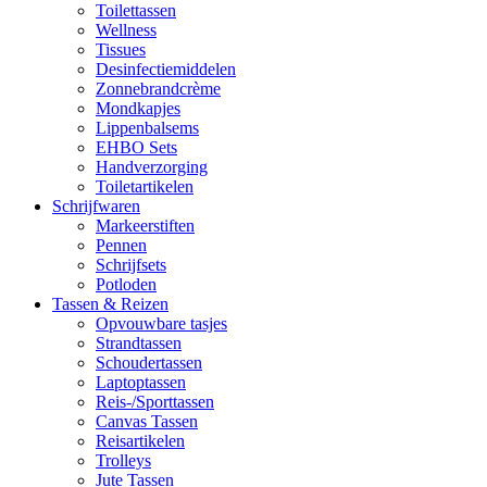
Toilettassen
Wellness
Tissues
Desinfectiemiddelen
Zonnebrandcrème
Mondkapjes
Lippenbalsems
EHBO Sets
Handverzorging
Toiletartikelen
Schrijfwaren
Markeerstiften
Pennen
Schrijfsets
Potloden
Tassen & Reizen
Opvouwbare tasjes
Strandtassen
Schoudertassen
Laptoptassen
Reis-/Sporttassen
Canvas Tassen
Reisartikelen
Trolleys
Jute Tassen