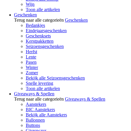
Wijn
Toon alle artikelen
Geschenken
Terug naar alle categorieën
Geschenken
Bedankjes
Eindejaarsgeschenken
Geschenksets
Kerstpakketten
Seizoensgeschenken
Herfst
Lente
Pasen
Winter
Zomer
Bekijk alle Seizoensgeschenken
Snelle levering
Toon alle artikelen
Giveaways & Spellen
Terug naar alle categorieën
Giveaways & Spellen
Aanstekers
BIC Aanstekers
Bekijk alle Aanstekers
Ballonnen
Buttons
Giveaways