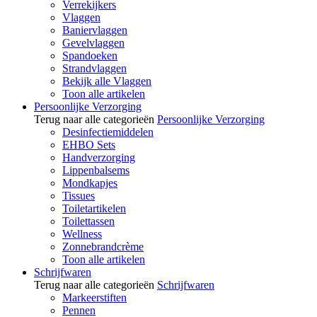
Verrekijkers
Vlaggen
Baniervlaggen
Gevelvlaggen
Spandoeken
Strandvlaggen
Bekijk alle Vlaggen
Toon alle artikelen
Persoonlijke Verzorging
Terug naar alle categorieën
Persoonlijke Verzorging
Desinfectiemiddelen
EHBO Sets
Handverzorging
Lippenbalsems
Mondkapjes
Tissues
Toiletartikelen
Toilettassen
Wellness
Zonnebrandcrème
Toon alle artikelen
Schrijfwaren
Terug naar alle categorieën
Schrijfwaren
Markeerstiften
Pennen