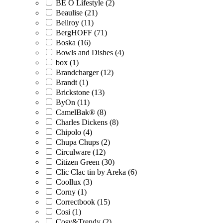
BE O Lifestyle (2)
Beaulise (21)
Bellroy (11)
BergHOFF (71)
Boska (16)
Bowls and Dishes (4)
box (1)
Brandcharger (12)
Brandt (1)
Brickstone (13)
ByOn (11)
CamelBak® (8)
Charles Dickens (8)
Chipolo (4)
Chupa Chups (2)
Circulware (12)
Citizen Green (30)
Clic Clac tin by Areka (6)
Coollux (3)
Corny (1)
Correctbook (15)
Cosi (1)
Cosy&Trendy (2)