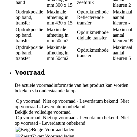
band
zeefdruk
mm
300 x 15
kleuren
2
Opdrukpositie
Maximale
Opdrukmethode
Maximaal
op band,
afmeting in
Reflecterende
aantal
transfer
mm
430 x 15
transfer
kleuren
-
Opdrukpositie
Maximale
Maximaal
Opdrukmethode
op band,
afmeting in
aantal
digitale transfer
transfer
mm
50cm2
kleuren
99
Opdrukpositie
Maximale
Maximaal
Opdrukmethode
op band,
afmeting in
aantal
transfer
transfer
mm
50cm2
kleuren
5
Voorraad
De actuele voorraadinformatie van het product kan worden
bekeken via onderstaande knop
Op voorraad
Niet op voorraad - Leverdatum bekend
Niet
op voorraad - Leverdatum onbekend
Bekijk de volledige voorraad
Op voorraad
Niet op voorraad - Leverdatum bekend
Niet
op voorraad - Leverdatum onbekend
Beige
Voorraad laden
Zwart
Voorraad laden