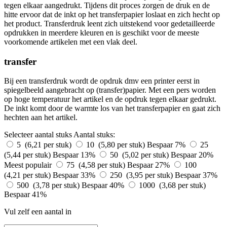
tegen elkaar aangedrukt. Tijdens dit proces zorgen de druk en de
hitte ervoor dat de inkt op het transferpapier loslaat en zich hecht op
het product. Transferdruk leent zich uitstekend voor gedetailleerde
opdrukken in meerdere kleuren en is geschikt voor de meeste
voorkomende artikelen met een vlak deel.
transfer
Bij een transferdruk wordt de opdruk dmv een printer eerst in
spiegelbeeld aangebracht op (transfer)papier. Met een pers worden
op hoge temperatuur het artikel en de opdruk tegen elkaar gedrukt.
De inkt komt door de warmte los van het transferpapier en gaat zich
hechten aan het artikel.
Selecteer aantal stuks
Aantal stuks:
5 (6,21 per stuk)
10 (5,80 per stuk)
Bespaar 7%
25
(5,44 per stuk)
Bespaar 13%
50 (5,02 per stuk)
Bespaar 20%
Meest populair
75 (4,58 per stuk)
Bespaar 27%
100
(4,21 per stuk)
Bespaar 33%
250 (3,95 per stuk)
Bespaar 37%
500 (3,78 per stuk)
Bespaar 40%
1000 (3,68 per stuk)
Bespaar 41%
Vul zelf een aantal in