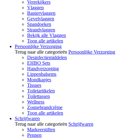
Verrekijkers
Vlaggen
Baniervlaggen
Gevelvlaggen
Spandoeken
Strandvlaggen
Bekijk alle Vlaggen
Toon alle artikelen
Persoonlijke Verzorging
Terug naar alle categorieën
Persoonlijke Verzorging
Desinfectiemiddelen
EHBO Sets
Handverzorging
Lippenbalsems
Mondkapjes
Tissues
Toiletartikelen
Toilettassen
Wellness
Zonnebrandcrème
Toon alle artikelen
Schrijfwaren
Terug naar alle categorieën
Schrijfwaren
Markeerstiften
Pennen