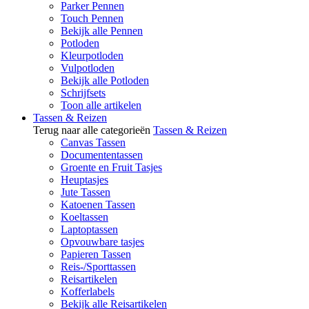
Parker Pennen
Touch Pennen
Bekijk alle Pennen
Potloden
Kleurpotloden
Vulpotloden
Bekijk alle Potloden
Schrijfsets
Toon alle artikelen
Tassen & Reizen
Terug naar alle categorieën
Tassen & Reizen
Canvas Tassen
Documententassen
Groente en Fruit Tasjes
Heuptasjes
Jute Tassen
Katoenen Tassen
Koeltassen
Laptoptassen
Opvouwbare tasjes
Papieren Tassen
Reis-/Sporttassen
Reisartikelen
Kofferlabels
Bekijk alle Reisartikelen