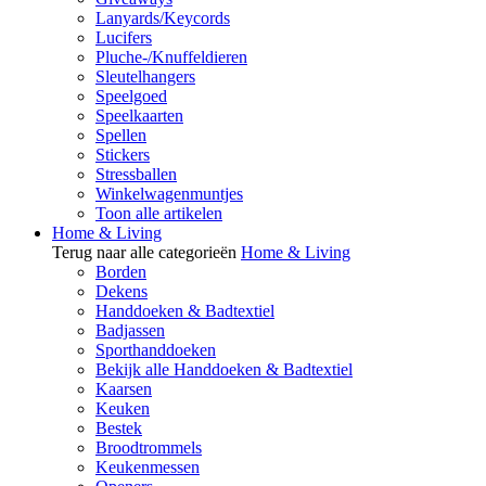
Lanyards/Keycords
Lucifers
Pluche-/Knuffeldieren
Sleutelhangers
Speelgoed
Speelkaarten
Spellen
Stickers
Stressballen
Winkelwagenmuntjes
Toon alle artikelen
Home & Living
Terug naar alle categorieën
Home & Living
Borden
Dekens
Handdoeken & Badtextiel
Badjassen
Sporthanddoeken
Bekijk alle Handdoeken & Badtextiel
Kaarsen
Keuken
Bestek
Broodtrommels
Keukenmessen