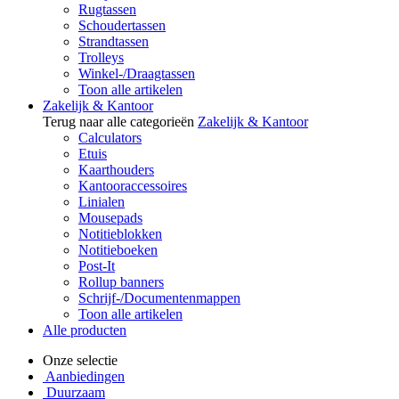
Rugtassen
Schoudertassen
Strandtassen
Trolleys
Winkel-/Draagtassen
Toon alle artikelen
Zakelijk & Kantoor
Terug naar alle categorieën
Zakelijk & Kantoor
Calculators
Etuis
Kaarthouders
Kantooraccessoires
Linialen
Mousepads
Notitieblokken
Notitieboeken
Post-It
Rollup banners
Schrijf-/Documentenmappen
Toon alle artikelen
Alle producten
Onze selectie
Aanbiedingen
Duurzaam