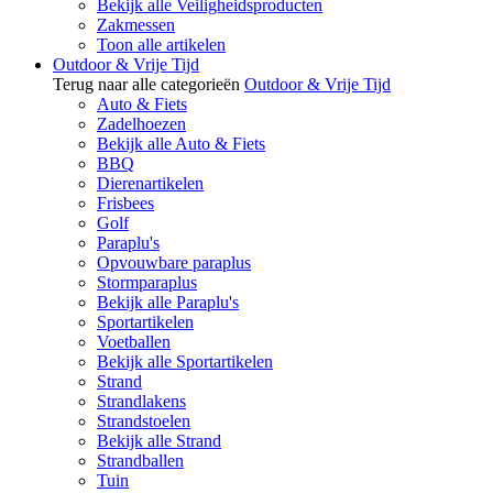
Bekijk alle Veiligheidsproducten
Zakmessen
Toon alle artikelen
Outdoor & Vrije Tijd
Terug naar alle categorieën
Outdoor & Vrije Tijd
Auto & Fiets
Zadelhoezen
Bekijk alle Auto & Fiets
BBQ
Dierenartikelen
Frisbees
Golf
Paraplu's
Opvouwbare paraplus
Stormparaplus
Bekijk alle Paraplu's
Sportartikelen
Voetballen
Bekijk alle Sportartikelen
Strand
Strandlakens
Strandstoelen
Bekijk alle Strand
Strandballen
Tuin