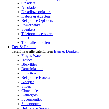
Opladers
Autoladers
Draadloze opladers
Kabels & Adapters
Bekijk alle Opladers
Powerbanks
Speakers
Telefoon accessoires
USB
Toon alle artikelen
Eten & Drinken
Terug naar alle categorieën
Eten & Drinken
Flesjes Water
Horeca
Bierviltjes
Borrelplanken
Servetten
Bekijk alle Horeca
Koekjes
Snoep
Chocolade
Kauwgom
Pepermuntjes
Snoeppotten
Bekijk alle Snoep