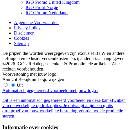
IGO Promo United Kingdom
IGO Profil Norge
IGO Promo Nederland
Algemene Voorwaarden
Privacy Policy
Disclaimer
Cookies
Sitemap
De prijzen die worden weergegeven zijn exclusief BTW en andere
heffingen en exlusief verzendkosten tenzij anders staat aangegeven.
©2026 IGO - Relatiegeschenken & Promotionele artikelen. Alle
rechten voorbehouden.
Voorvertoning met jouw logo!
Aan
Uit
Bekijk nu
Logo wijzigen
Uit
Automatisch gegenereerd voorbeeld met jouw logo
i
Dit is een automatisch gegenereerd voorbeeld en deze kan afwijken
van de werkelijke opdruk opties. Je ontvangt altijd een gratis
drukproef van jouw werkelijke bestelling voordat we de productie
starten.
Informatie over cookies