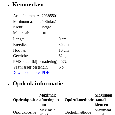
Kenmerken
Artikelnummer:
20885501
Minimum aantal:
5 Stuk(s)
Kleur:
Beige
Materiaal:
stro
Lengte:
0 cm.
Breedte:
36 cm.
Hoogte:
10 cm.
Gewicht:
62 g.
PMS-kleur (bij benadering)
467U
Vaatwasser bestendig
No
Download artikel PDF
Opdruk informatie
Maximale
Maximaal
Opdrukpositie
afmeting in
Opdrukmethode
aantal
mm
kleuren
Maximale
Maximaal
Opdrukpositie
Opdrukmethode
afmeting in
aantal