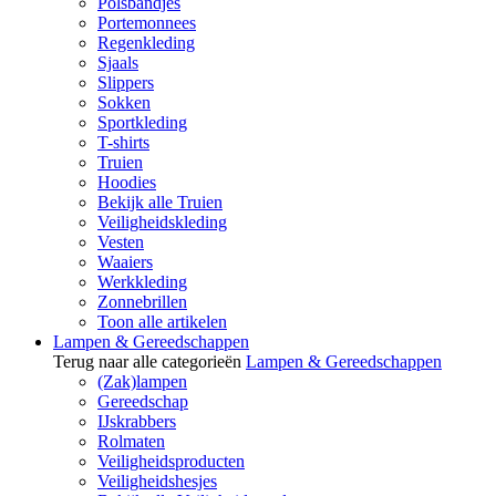
Polsbandjes
Portemonnees
Regenkleding
Sjaals
Slippers
Sokken
Sportkleding
T-shirts
Truien
Hoodies
Bekijk alle Truien
Veiligheidskleding
Vesten
Waaiers
Werkkleding
Zonnebrillen
Toon alle artikelen
Lampen & Gereedschappen
Terug naar alle categorieën
Lampen & Gereedschappen
(Zak)lampen
Gereedschap
IJskrabbers
Rolmaten
Veiligheidsproducten
Veiligheidshesjes