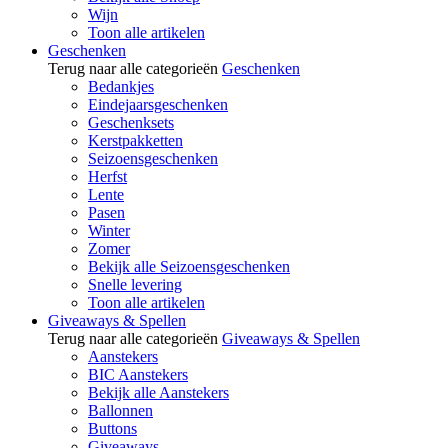
Wijn
Toon alle artikelen
Geschenken
Terug naar alle categorieën
Geschenken
Bedankjes
Eindejaarsgeschenken
Geschenksets
Kerstpakketten
Seizoensgeschenken
Herfst
Lente
Pasen
Winter
Zomer
Bekijk alle Seizoensgeschenken
Snelle levering
Toon alle artikelen
Giveaways & Spellen
Terug naar alle categorieën
Giveaways & Spellen
Aanstekers
BIC Aanstekers
Bekijk alle Aanstekers
Ballonnen
Buttons
Giveaways