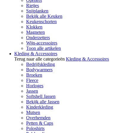
Openers
Rietjes
Snijplanken
Bekijk alle Keuken
Keukenschorten
Klokken
Magneten
Onderzetters
Wijn-accessoires
Toon alle artikelen
Kleding & Accessoires
Terug naar alle categorieën
Kleding & Accessoires
Bedrijfskleding
Bodywarmers
Broeken
Fleece
Horloges
Jassen
Softshell Jassen
Bekijk alle Jassen
Kinderkleding
Mutsen
Overhemden
Petten & Caps
Poloshirts