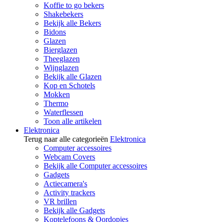
Koffie to go bekers
Shakebekers
Bekijk alle Bekers
Bidons
Glazen
Bierglazen
Theeglazen
Wijnglazen
Bekijk alle Glazen
Kop en Schotels
Mokken
Thermo
Waterflessen
Toon alle artikelen
Elektronica
Terug naar alle categorieën
Elektronica
Computer accessoires
Webcam Covers
Bekijk alle Computer accessoires
Gadgets
Actiecamera's
Activity trackers
VR brillen
Bekijk alle Gadgets
Koptelefoons & Oordopjes