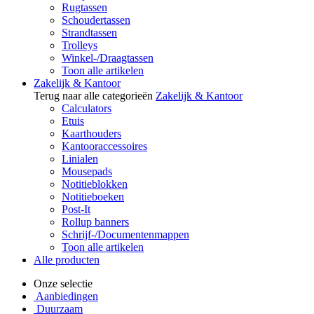
Rugtassen
Schoudertassen
Strandtassen
Trolleys
Winkel-/Draagtassen
Toon alle artikelen
Zakelijk & Kantoor
Terug naar alle categorieën
Zakelijk & Kantoor
Calculators
Etuis
Kaarthouders
Kantooraccessoires
Linialen
Mousepads
Notitieblokken
Notitieboeken
Post-It
Rollup banners
Schrijf-/Documentenmappen
Toon alle artikelen
Alle producten
Onze selectie
Aanbiedingen
Duurzaam