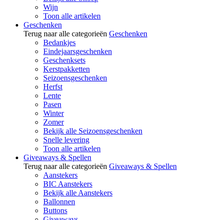
Wijn
Toon alle artikelen
Geschenken
Terug naar alle categorieën
Geschenken
Bedankjes
Eindejaarsgeschenken
Geschenksets
Kerstpakketten
Seizoensgeschenken
Herfst
Lente
Pasen
Winter
Zomer
Bekijk alle Seizoensgeschenken
Snelle levering
Toon alle artikelen
Giveaways & Spellen
Terug naar alle categorieën
Giveaways & Spellen
Aanstekers
BIC Aanstekers
Bekijk alle Aanstekers
Ballonnen
Buttons
Giveaways