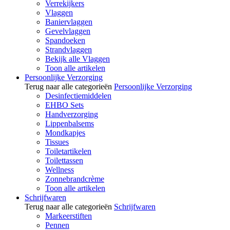
Verrekijkers
Vlaggen
Baniervlaggen
Gevelvlaggen
Spandoeken
Strandvlaggen
Bekijk alle Vlaggen
Toon alle artikelen
Persoonlijke Verzorging
Terug naar alle categorieën
Persoonlijke Verzorging
Desinfectiemiddelen
EHBO Sets
Handverzorging
Lippenbalsems
Mondkapjes
Tissues
Toiletartikelen
Toilettassen
Wellness
Zonnebrandcrème
Toon alle artikelen
Schrijfwaren
Terug naar alle categorieën
Schrijfwaren
Markeerstiften
Pennen