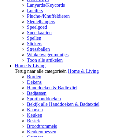
Lanyards/Keycords
Lucifers
Pluche-/Knuffeldieren
Sleutelhangers
Speelgoed
Speelkaarten
Spellen
Stickers
Stressballen
Winkelwagenmuntjes
Toon alle artikelen
Home & Living
Terug naar alle categorieën
Home & Living
Borden
Dekens
Handdoeken & Badtextiel
Badjassen
Sporthanddoeken
Bekijk alle Handdoeken & Badtextiel
Kaarsen
Keuken
Bestek
Broodtrommels
Keukenmessen