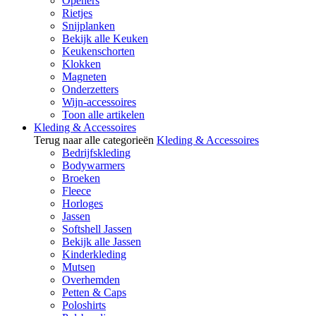
Openers
Rietjes
Snijplanken
Bekijk alle Keuken
Keukenschorten
Klokken
Magneten
Onderzetters
Wijn-accessoires
Toon alle artikelen
Kleding & Accessoires
Terug naar alle categorieën
Kleding & Accessoires
Bedrijfskleding
Bodywarmers
Broeken
Fleece
Horloges
Jassen
Softshell Jassen
Bekijk alle Jassen
Kinderkleding
Mutsen
Overhemden
Petten & Caps
Poloshirts