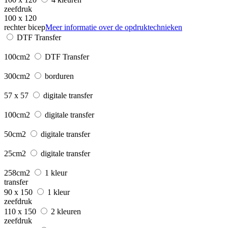
zeefdruk
100 x 120
rechter bicep
Meer informatie over de opdruktechnieken
DTF Transfer
100cm2
DTF Transfer
300cm2
borduren
57 x 57
digitale transfer
100cm2
digitale transfer
50cm2
digitale transfer
25cm2
digitale transfer
258cm2
1 kleur
transfer
90 x 150
1 kleur
zeefdruk
110 x 150
2 kleuren
zeefdruk