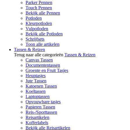
Parker Pennen
Touch Pennen
Bekijk alle Pennen
Potloden
Kleurpotloden
Vulpotloden
Bekijk alle Potloden
Schrijfsets
Toon alle artikelen
Tassen & Reizen
Terug naar alle categorieën
Tassen & Reizen
Canvas Tassen
Documententassen
Groente en Fruit Tasjes
Heuptasjes
Jute Tassen
Katoenen Tassen
Koeltassen
Laptoptassen
Opvouwbare tasjes
Papieren Tassen
Reis-/Sporttassen
Reisartikelen
Kofferlabels
Bekijk alle Reisartikelen