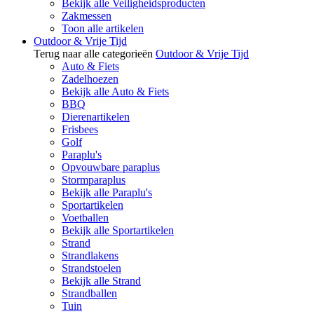
Bekijk alle Veiligheidsproducten
Zakmessen
Toon alle artikelen
Outdoor & Vrije Tijd
Terug naar alle categorieën
Outdoor & Vrije Tijd
Auto & Fiets
Zadelhoezen
Bekijk alle Auto & Fiets
BBQ
Dierenartikelen
Frisbees
Golf
Paraplu's
Opvouwbare paraplus
Stormparaplus
Bekijk alle Paraplu's
Sportartikelen
Voetballen
Bekijk alle Sportartikelen
Strand
Strandlakens
Strandstoelen
Bekijk alle Strand
Strandballen
Tuin