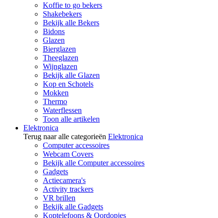
Koffie to go bekers
Shakebekers
Bekijk alle Bekers
Bidons
Glazen
Bierglazen
Theeglazen
Wijnglazen
Bekijk alle Glazen
Kop en Schotels
Mokken
Thermo
Waterflessen
Toon alle artikelen
Elektronica
Terug naar alle categorieën
Elektronica
Computer accessoires
Webcam Covers
Bekijk alle Computer accessoires
Gadgets
Actiecamera's
Activity trackers
VR brillen
Bekijk alle Gadgets
Koptelefoons & Oordopjes