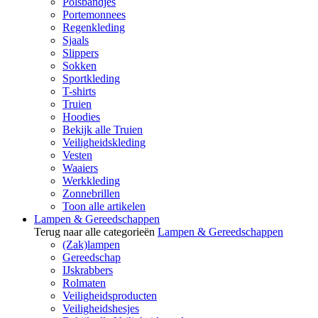
Polsbandjes
Portemonnees
Regenkleding
Sjaals
Slippers
Sokken
Sportkleding
T-shirts
Truien
Hoodies
Bekijk alle Truien
Veiligheidskleding
Vesten
Waaiers
Werkkleding
Zonnebrillen
Toon alle artikelen
Lampen & Gereedschappen
Terug naar alle categorieën
Lampen & Gereedschappen
(Zak)lampen
Gereedschap
IJskrabbers
Rolmaten
Veiligheidsproducten
Veiligheidshesjes