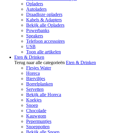
Opladers
Autoladers
Draadloze opladers
Kabels & Adapters
Bekijk alle Opladers
Powerbanks
Speakers
Telefoon accessoires
USB
Toon alle artikelen
Eten & Drinken
Terug naar alle categorieën
Eten & Drinken
Flesjes Water
Horeca
Bierviltjes
Borrelplanken
Servetten
Bekijk alle Horeca
Koekjes
Snoep
Chocolade
Kauwgom
Pepermuntjes
Snoeppotten
Bekijk alle Snoep