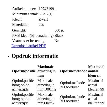
Artikelnummer:
107431991
Minimum aantal:
5 Stuk(s)
Kleur:
Zwart
Materiaal:
abs
Gewicht:
500 g.
PMS-kleur (bij benadering)
Black
Vaatwasser bestendig
No
Download artikel PDF
Opdruk informatie
Maximale
Maximaal
Opdrukpositie
afmeting in
Opdrukmethode
aantal
mm
kleuren
Opdrukpositie
Maximale
Maximaal
Opdrukmethode
hoog op de
afmeting in
aantal
3D borduren
achterzijde
mm
100cm2
kleuren
99
Opdrukpositie
Maximale
Maximaal
Opdrukmethode
hoog op de
afmeting in
aantal
3D borduren
achterzijde
mm
60cm2
kleuren
99