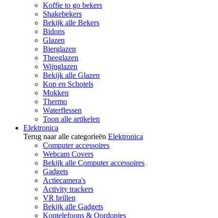
Koffie to go bekers
Shakebekers
Bekijk alle Bekers
Bidons
Glazen
Bierglazen
Theeglazen
Wijnglazen
Bekijk alle Glazen
Kop en Schotels
Mokken
Thermo
Waterflessen
Toon alle artikelen
Elektronica
Terug naar alle categorieën
Elektronica
Computer accessoires
Webcam Covers
Bekijk alle Computer accessoires
Gadgets
Actiecamera's
Activity trackers
VR brillen
Bekijk alle Gadgets
Koptelefoons & Oordopjes