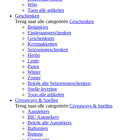
Wijn
Toon alle artikelen
Geschenken
Terug naar alle categorieën
Geschenken
Bedankjes
Eindejaarsgeschenken
Geschenksets
Kerstpakketten
Seizoensgeschenken
Herfst
Lente
Pasen
Winter
Zomer
Bekijk alle Seizoensgeschenken
Snelle levering
Toon alle artikelen
Giveaways & Spellen
Terug naar alle categorieën
Giveaways & Spellen
Aanstekers
BIC Aanstekers
Bekijk alle Aanstekers
Ballonnen
Buttons
Giveaways