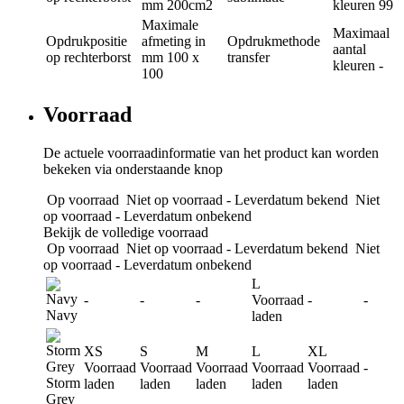
mm
200cm2
kleuren
99
Maximale
Maximaal
Opdrukpositie
afmeting in
Opdrukmethode
aantal
op rechterborst
mm
100 x
transfer
kleuren
-
100
Voorraad
De actuele voorraadinformatie van het product kan worden
bekeken via onderstaande knop
Op voorraad
Niet op voorraad - Leverdatum bekend
Niet
op voorraad - Leverdatum onbekend
Bekijk de volledige voorraad
Op voorraad
Niet op voorraad - Leverdatum bekend
Niet
op voorraad - Leverdatum onbekend
L
-
-
-
Voorraad
-
-
Navy
laden
XS
S
M
L
XL
Voorraad
Voorraad
Voorraad
Voorraad
Voorraad
-
Storm
laden
laden
laden
laden
laden
Grey