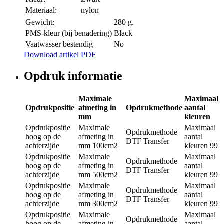
Materiaal:
nylon
Gewicht:
280 g.
PMS-kleur (bij benadering)
Black
Vaatwasser bestendig
No
Download artikel PDF
Opdruk informatie
Maximale
Maximaal
Opdrukpositie
afmeting in
Opdrukmethode
aantal
mm
kleuren
Opdrukpositie
Maximale
Maximaal
Opdrukmethode
hoog op de
afmeting in
aantal
DTF Transfer
achterzijde
mm
100cm2
kleuren
99
Opdrukpositie
Maximale
Maximaal
Opdrukmethode
hoog op de
afmeting in
aantal
DTF Transfer
achterzijde
mm
500cm2
kleuren
99
Opdrukpositie
Maximale
Maximaal
Opdrukmethode
hoog op de
afmeting in
aantal
DTF Transfer
achterzijde
mm
300cm2
kleuren
99
Opdrukpositie
Maximale
Maximaal
Opdrukmethode
hoog op de
afmeting in
aantal