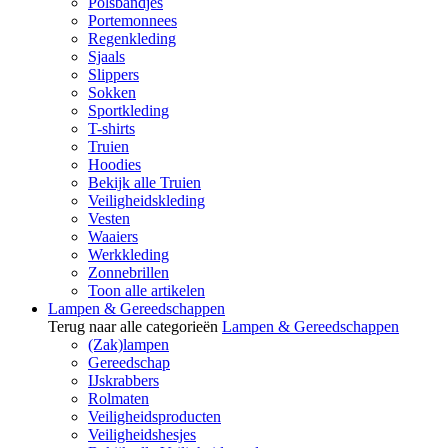
Polsbandjes
Portemonnees
Regenkleding
Sjaals
Slippers
Sokken
Sportkleding
T-shirts
Truien
Hoodies
Bekijk alle Truien
Veiligheidskleding
Vesten
Waaiers
Werkkleding
Zonnebrillen
Toon alle artikelen
Lampen & Gereedschappen
Terug naar alle categorieën
Lampen & Gereedschappen
(Zak)lampen
Gereedschap
IJskrabbers
Rolmaten
Veiligheidsproducten
Veiligheidshesjes