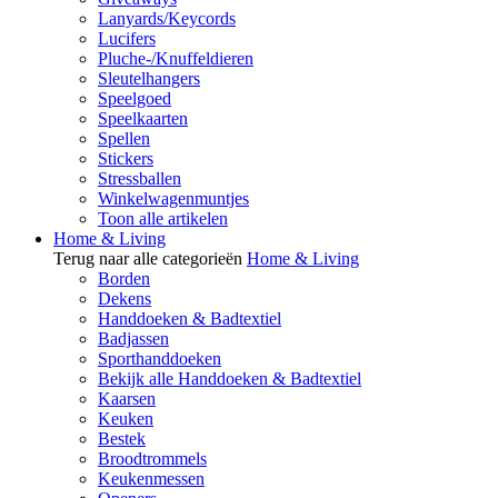
Lanyards/Keycords
Lucifers
Pluche-/Knuffeldieren
Sleutelhangers
Speelgoed
Speelkaarten
Spellen
Stickers
Stressballen
Winkelwagenmuntjes
Toon alle artikelen
Home & Living
Terug naar alle categorieën
Home & Living
Borden
Dekens
Handdoeken & Badtextiel
Badjassen
Sporthanddoeken
Bekijk alle Handdoeken & Badtextiel
Kaarsen
Keuken
Bestek
Broodtrommels
Keukenmessen