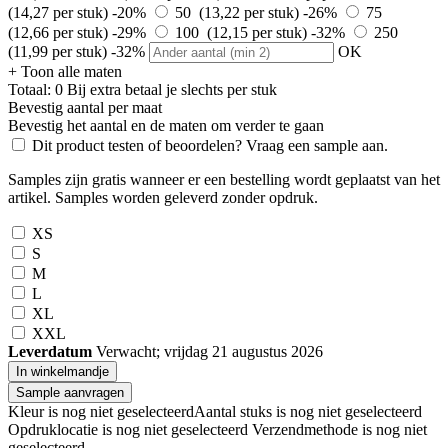
(14,27 per stuk)
-20%
50 (13,22 per stuk)
-26%
75
(12,66 per stuk)
-29%
100 (12,15 per stuk)
-32%
250
(11,99 per stuk)
-32%
OK
+ Toon alle maten
Totaal:
0
Bij
extra betaal je slechts
per stuk
Bevestig aantal per maat
Bevestig het aantal en de maten om verder te gaan
Dit product testen of beoordelen? Vraag een sample aan.
Samples zijn gratis wanneer er een bestelling wordt geplaatst van het
artikel. Samples worden geleverd zonder opdruk.
XS
S
M
L
XL
XXL
Leverdatum
Verwacht; vrijdag 21 augustus 2026
In winkelmandje
Sample aanvragen
Kleur is nog niet geselecteerd
Aantal stuks is nog niet geselecteerd
Opdruklocatie is nog niet geselecteerd
Verzendmethode is nog niet
geselecteerd