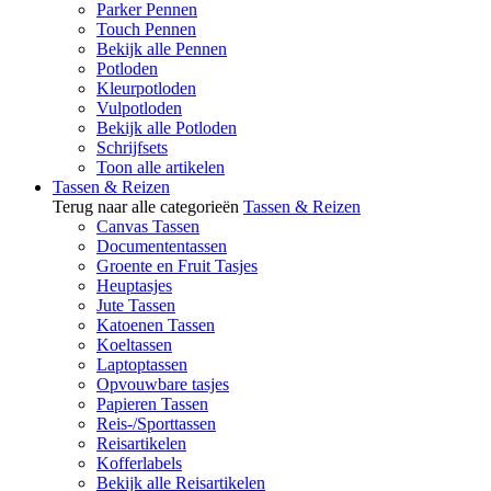
Parker Pennen
Touch Pennen
Bekijk alle Pennen
Potloden
Kleurpotloden
Vulpotloden
Bekijk alle Potloden
Schrijfsets
Toon alle artikelen
Tassen & Reizen
Terug naar alle categorieën
Tassen & Reizen
Canvas Tassen
Documententassen
Groente en Fruit Tasjes
Heuptasjes
Jute Tassen
Katoenen Tassen
Koeltassen
Laptoptassen
Opvouwbare tasjes
Papieren Tassen
Reis-/Sporttassen
Reisartikelen
Kofferlabels
Bekijk alle Reisartikelen