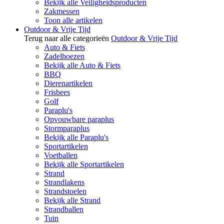
Bekijk alle Veiligheidsproducten
Zakmessen
Toon alle artikelen
Outdoor & Vrije Tijd
Terug naar alle categorieën
Outdoor & Vrije Tijd
Auto & Fiets
Zadelhoezen
Bekijk alle Auto & Fiets
BBQ
Dierenartikelen
Frisbees
Golf
Paraplu's
Opvouwbare paraplus
Stormparaplus
Bekijk alle Paraplu's
Sportartikelen
Voetballen
Bekijk alle Sportartikelen
Strand
Strandlakens
Strandstoelen
Bekijk alle Strand
Strandballen
Tuin