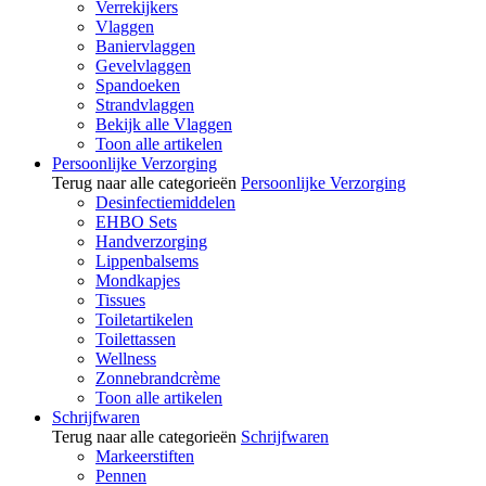
Verrekijkers
Vlaggen
Baniervlaggen
Gevelvlaggen
Spandoeken
Strandvlaggen
Bekijk alle Vlaggen
Toon alle artikelen
Persoonlijke Verzorging
Terug naar alle categorieën
Persoonlijke Verzorging
Desinfectiemiddelen
EHBO Sets
Handverzorging
Lippenbalsems
Mondkapjes
Tissues
Toiletartikelen
Toilettassen
Wellness
Zonnebrandcrème
Toon alle artikelen
Schrijfwaren
Terug naar alle categorieën
Schrijfwaren
Markeerstiften
Pennen