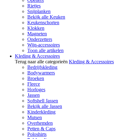
Openers
Rietjes
Snijplanken
Bekijk alle Keuken
Keukenschorten
Klokken
Magneten
Onderzetters
Wijn-accessoires
Toon alle artikelen
Kleding & Accessoires
Terug naar alle categorieën
Kleding & Accessoires
Bedrijfskleding
Bodywarmers
Broeken
Fleece
Horloges
Jassen
Softshell Jassen
Bekijk alle Jassen
Kinderkleding
Mutsen
Overhemden
Petten & Caps
Poloshirts