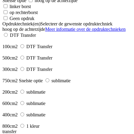
Snelste optie
hoog op de achterzijde
linker borst
op rechterborst
Geen opdruk
Opdruktechniek(en)
Selecteer de gewenste opdruktechniek
hoog op de achterzijde
Meer informatie over de opdruktechnieken
DTF Transfer
100cm2
DTF Transfer
500cm2
DTF Transfer
300cm2
DTF Transfer
750cm2
Snelste optie
sublimatie
200cm2
sublimatie
600cm2
sublimatie
400cm2
sublimatie
800cm2
1 kleur
transfer