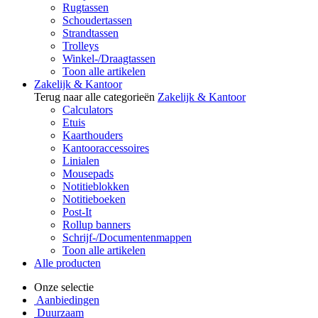
Rugtassen
Schoudertassen
Strandtassen
Trolleys
Winkel-/Draagtassen
Toon alle artikelen
Zakelijk & Kantoor
Terug naar alle categorieën
Zakelijk & Kantoor
Calculators
Etuis
Kaarthouders
Kantooraccessoires
Linialen
Mousepads
Notitieblokken
Notitieboeken
Post-It
Rollup banners
Schrijf-/Documentenmappen
Toon alle artikelen
Alle producten
Onze selectie
Aanbiedingen
Duurzaam