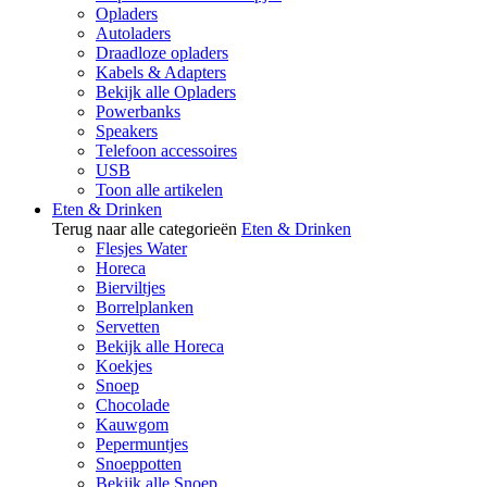
Opladers
Autoladers
Draadloze opladers
Kabels & Adapters
Bekijk alle Opladers
Powerbanks
Speakers
Telefoon accessoires
USB
Toon alle artikelen
Eten & Drinken
Terug naar alle categorieën
Eten & Drinken
Flesjes Water
Horeca
Bierviltjes
Borrelplanken
Servetten
Bekijk alle Horeca
Koekjes
Snoep
Chocolade
Kauwgom
Pepermuntjes
Snoeppotten
Bekijk alle Snoep