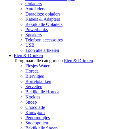
Opladers
Autoladers
Draadloze opladers
Kabels & Adapters
Bekijk alle Opladers
Powerbanks
Speakers
Telefoon accessoires
USB
Toon alle artikelen
Eten & Drinken
Terug naar alle categorieën
Eten & Drinken
Flesjes Water
Horeca
Bierviltjes
Borrelplanken
Servetten
Bekijk alle Horeca
Koekjes
Snoep
Chocolade
Kauwgom
Pepermuntjes
Snoeppotten
Bekijk alle Snoep