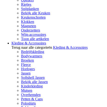
Openers
Rietjes
Snijplanken
Bekijk alle Keuken
Keukenschorten
Klokken
Magneten
Onderzetters
Wijn-accessoires
Toon alle artikelen
Kleding & Accessoires
Terug naar alle categorieën
Kleding & Accessoires
Bedrijfskleding
Bodywarmers
Broeken
Fleece
Horloges
Jassen
Softshell Jassen
Bekijk alle Jassen
Kinderkleding
Mutsen
Overhemden
Petten & Caps
Poloshirts