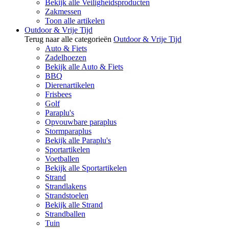
Bekijk alle Veiligheidsproducten
Zakmessen
Toon alle artikelen
Outdoor & Vrije Tijd
Terug naar alle categorieën
Outdoor & Vrije Tijd
Auto & Fiets
Zadelhoezen
Bekijk alle Auto & Fiets
BBQ
Dierenartikelen
Frisbees
Golf
Paraplu's
Opvouwbare paraplus
Stormparaplus
Bekijk alle Paraplu's
Sportartikelen
Voetballen
Bekijk alle Sportartikelen
Strand
Strandlakens
Strandstoelen
Bekijk alle Strand
Strandballen
Tuin