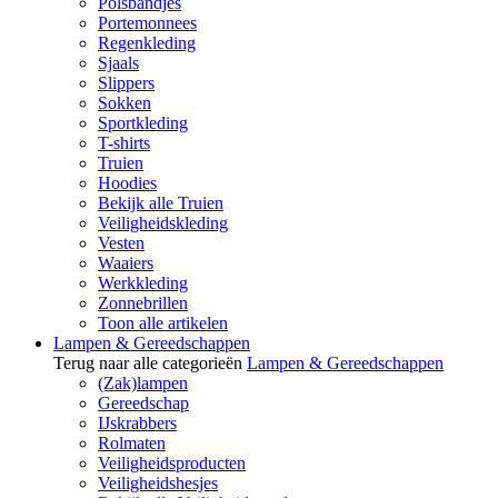
Polsbandjes
Portemonnees
Regenkleding
Sjaals
Slippers
Sokken
Sportkleding
T-shirts
Truien
Hoodies
Bekijk alle Truien
Veiligheidskleding
Vesten
Waaiers
Werkkleding
Zonnebrillen
Toon alle artikelen
Lampen & Gereedschappen
Terug naar alle categorieën
Lampen & Gereedschappen
(Zak)lampen
Gereedschap
IJskrabbers
Rolmaten
Veiligheidsproducten
Veiligheidshesjes