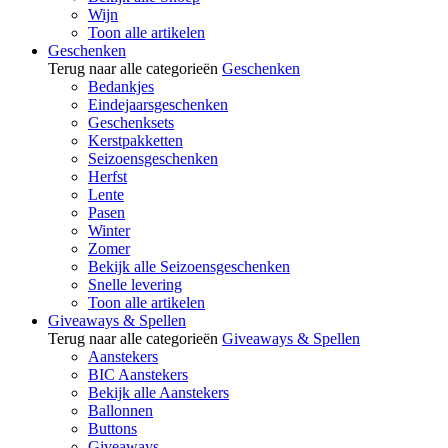
Wijn
Toon alle artikelen
Geschenken
Terug naar alle categorieën
Geschenken
Bedankjes
Eindejaarsgeschenken
Geschenksets
Kerstpakketten
Seizoensgeschenken
Herfst
Lente
Pasen
Winter
Zomer
Bekijk alle Seizoensgeschenken
Snelle levering
Toon alle artikelen
Giveaways & Spellen
Terug naar alle categorieën
Giveaways & Spellen
Aanstekers
BIC Aanstekers
Bekijk alle Aanstekers
Ballonnen
Buttons
Giveaways