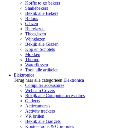
Koffie to go bekers
Shakebekers
Bekijk alle Bekers
Bidons
Glazen
Bierglazen
Theeglazen
Wijnglazen
Bekijk alle Glazen
Kop en Schotels
Mokken
Thermo
Waterflessen
Toon alle artikelen
Elektronica
Terug naar alle categorieën
Elektronica
Computer accessoires
Webcam Covers
Bekijk alle Computer accessoires
Gadgets
Actiecamera's
Activity trackers
VR brillen
Bekijk alle Gadgets
Koptelefoons & Oordopjes