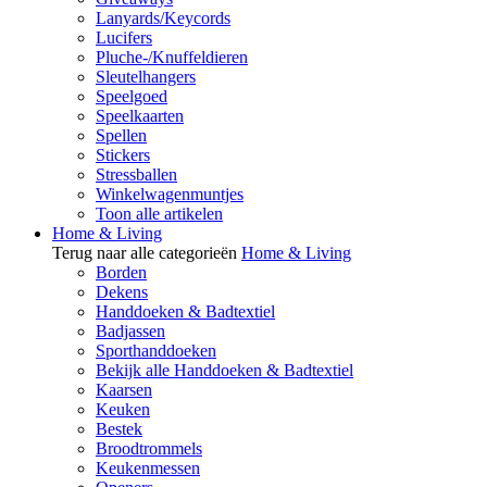
Lanyards/Keycords
Lucifers
Pluche-/Knuffeldieren
Sleutelhangers
Speelgoed
Speelkaarten
Spellen
Stickers
Stressballen
Winkelwagenmuntjes
Toon alle artikelen
Home & Living
Terug naar alle categorieën
Home & Living
Borden
Dekens
Handdoeken & Badtextiel
Badjassen
Sporthanddoeken
Bekijk alle Handdoeken & Badtextiel
Kaarsen
Keuken
Bestek
Broodtrommels
Keukenmessen