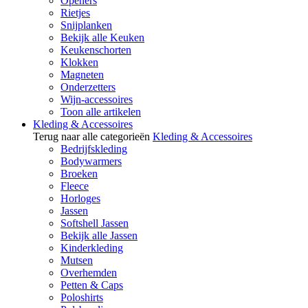
Openers
Rietjes
Snijplanken
Bekijk alle Keuken
Keukenschorten
Klokken
Magneten
Onderzetters
Wijn-accessoires
Toon alle artikelen
Kleding & Accessoires
Terug naar alle categorieën
Kleding & Accessoires
Bedrijfskleding
Bodywarmers
Broeken
Fleece
Horloges
Jassen
Softshell Jassen
Bekijk alle Jassen
Kinderkleding
Mutsen
Overhemden
Petten & Caps
Poloshirts