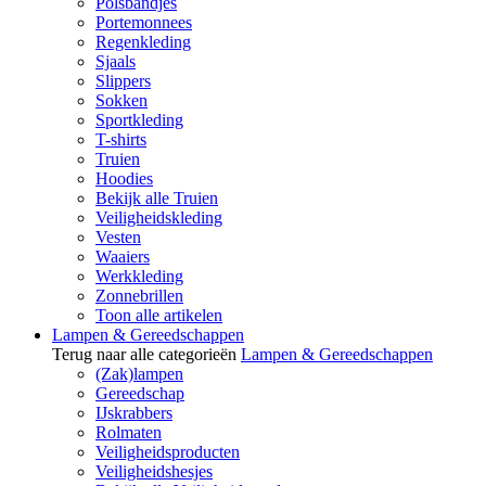
Polsbandjes
Portemonnees
Regenkleding
Sjaals
Slippers
Sokken
Sportkleding
T-shirts
Truien
Hoodies
Bekijk alle Truien
Veiligheidskleding
Vesten
Waaiers
Werkkleding
Zonnebrillen
Toon alle artikelen
Lampen & Gereedschappen
Terug naar alle categorieën
Lampen & Gereedschappen
(Zak)lampen
Gereedschap
IJskrabbers
Rolmaten
Veiligheidsproducten
Veiligheidshesjes