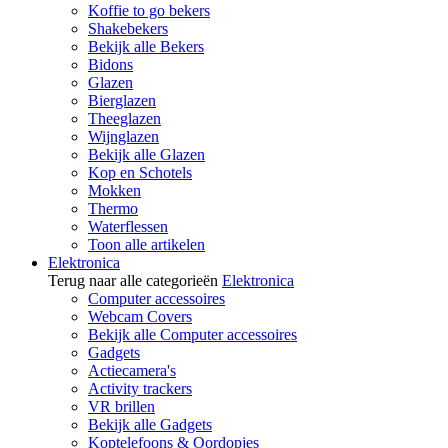
Koffie to go bekers
Shakebekers
Bekijk alle Bekers
Bidons
Glazen
Bierglazen
Theeglazen
Wijnglazen
Bekijk alle Glazen
Kop en Schotels
Mokken
Thermo
Waterflessen
Toon alle artikelen
Elektronica
Terug naar alle categorieën
Elektronica
Computer accessoires
Webcam Covers
Bekijk alle Computer accessoires
Gadgets
Actiecamera's
Activity trackers
VR brillen
Bekijk alle Gadgets
Koptelefoons & Oordopjes