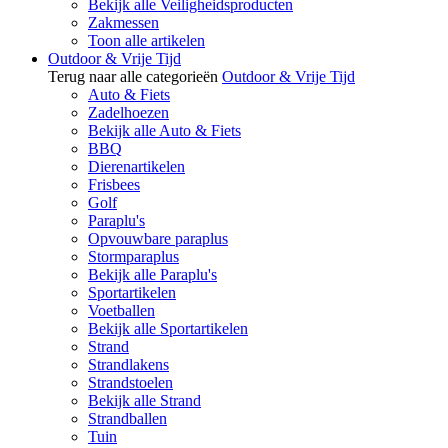
Bekijk alle Veiligheidsproducten
Zakmessen
Toon alle artikelen
Outdoor & Vrije Tijd
Terug naar alle categorieën
Outdoor & Vrije Tijd
Auto & Fiets
Zadelhoezen
Bekijk alle Auto & Fiets
BBQ
Dierenartikelen
Frisbees
Golf
Paraplu's
Opvouwbare paraplus
Stormparaplus
Bekijk alle Paraplu's
Sportartikelen
Voetballen
Bekijk alle Sportartikelen
Strand
Strandlakens
Strandstoelen
Bekijk alle Strand
Strandballen
Tuin