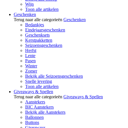
Wijn
Toon alle artikelen
Geschenken
Terug naar alle categorieën
Geschenken
Bedankjes
Eindejaarsgeschenken
Geschenksets
Kerstpakketten
Seizoensgeschenken
Herfst
Lente
Pasen
Winter
Zomer
Bekijk alle Seizoensgeschenken
Snelle levering
Toon alle artikelen
Giveaways & Spellen
Terug naar alle categorieën
Giveaways & Spellen
Aanstekers
BIC Aanstekers
Bekijk alle Aanstekers
Ballonnen
Buttons
Giveaways