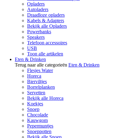
Opladers
Autoladers
Draadloze opladers
Kabels & Adapters
Bekijk alle Opladers
Powerbanks
Speakers
Telefoon accessoires
USB
Toon alle artikelen
Eten & Drinken
Terug naar alle categorieën
Eten & Drinken
Flesjes Water
Horeca
Bierviltjes
Borrelplanken
Servetten
Bekijk alle Horeca
Koekjes
Snoep
Chocolade
Kauwgom
Pepermuntjes
Snoeppotten
Bekijk alle Snoep