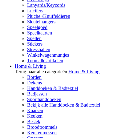
Lanyards/Keycords
Lucifers
Pluche-/Knuffeldieren
Sleutelhangers
Speelgoed
Speelkaarten
Spellen
Stickers
Stressballen
Winkelwagenmuntjes
Toon alle artikelen
Home & Living
Terug naar alle categorieën
Home & Living
Borden
Dekens
Handdoeken & Badtextiel
Badjassen
Sporthanddoeken
Bekijk alle Handdoeken & Badtextiel
Kaarsen
Keuken
Bestek
Broodtrommels
Keukenmessen