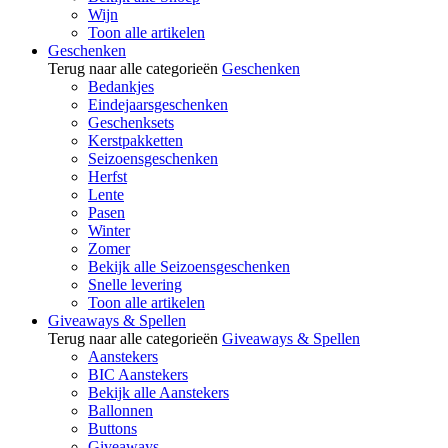
Wijn
Toon alle artikelen
Geschenken
Terug naar alle categorieën
Geschenken
Bedankjes
Eindejaarsgeschenken
Geschenksets
Kerstpakketten
Seizoensgeschenken
Herfst
Lente
Pasen
Winter
Zomer
Bekijk alle Seizoensgeschenken
Snelle levering
Toon alle artikelen
Giveaways & Spellen
Terug naar alle categorieën
Giveaways & Spellen
Aanstekers
BIC Aanstekers
Bekijk alle Aanstekers
Ballonnen
Buttons
Giveaways