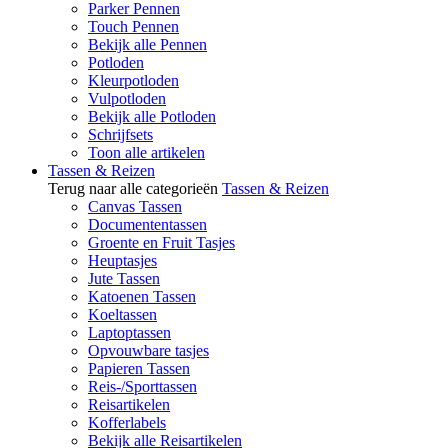
Parker Pennen
Touch Pennen
Bekijk alle Pennen
Potloden
Kleurpotloden
Vulpotloden
Bekijk alle Potloden
Schrijfsets
Toon alle artikelen
Tassen & Reizen
Terug naar alle categorieën
Tassen & Reizen
Canvas Tassen
Documententassen
Groente en Fruit Tasjes
Heuptasjes
Jute Tassen
Katoenen Tassen
Koeltassen
Laptoptassen
Opvouwbare tasjes
Papieren Tassen
Reis-/Sporttassen
Reisartikelen
Kofferlabels
Bekijk alle Reisartikelen