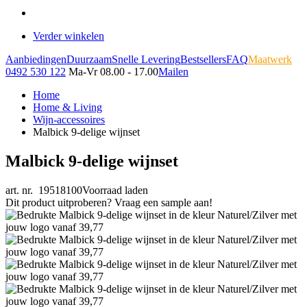
Verder winkelen
Aanbiedingen
Duurzaam
Snelle Levering
Bestsellers
FAQ
Maatwerk
0492 530 122
Ma-Vr 08.00 - 17.00
Mailen
Home
Home & Living
Wijn-accessoires
Malbick 9-delige wijnset
Malbick 9-delige wijnset
art. nr. 19518100
Voorraad laden
Dit product uitproberen? Vraag een sample aan!