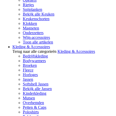
Openers
Rietjes
Snijplanken
Bekijk alle Keuken
Keukenschorten
Klokken
Magneten
Onderzetters
Wijn-accessoires
Toon alle artikelen
Kleding & Accessoires
Terug naar alle categorieën
Kleding & Accessoires
Bedrijfskleding
Bodywarmers
Broeken
Fleece
Horloges
Jassen
Softshell Jassen
Bekijk alle Jassen
Kinderkleding
Mutsen
Overhemden
Petten & Caps
Poloshirts