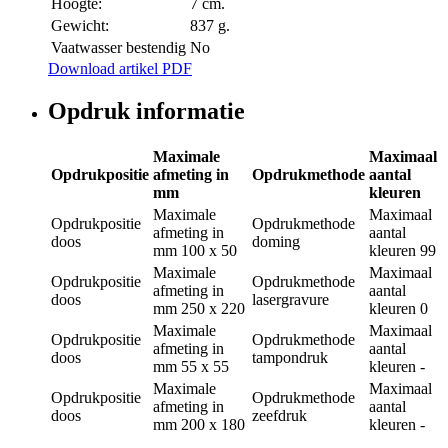
Hoogte:
7 cm.
Gewicht:
837 g.
Vaatwasser bestendig
No
Download artikel PDF
Opdruk informatie
Maximale
Maximaal
Opdrukpositie
afmeting in
Opdrukmethode
aantal
mm
kleuren
Maximale
Maximaal
Opdrukpositie
Opdrukmethode
afmeting in
aantal
doos
doming
mm
100 x 50
kleuren
99
Maximale
Maximaal
Opdrukpositie
Opdrukmethode
afmeting in
aantal
doos
lasergravure
mm
250 x 220
kleuren
0
Maximale
Maximaal
Opdrukpositie
Opdrukmethode
afmeting in
aantal
doos
tampondruk
mm
55 x 55
kleuren
-
Maximale
Maximaal
Opdrukpositie
Opdrukmethode
afmeting in
aantal
doos
zeefdruk
mm
200 x 180
kleuren
-