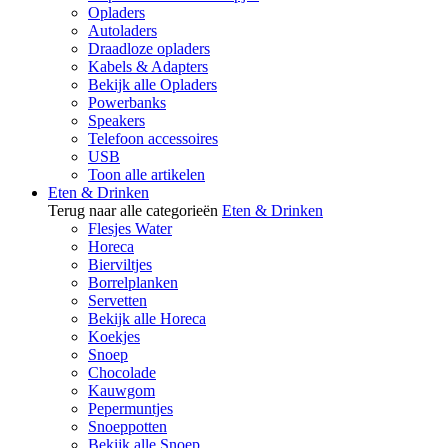
Opladers
Autoladers
Draadloze opladers
Kabels & Adapters
Bekijk alle Opladers
Powerbanks
Speakers
Telefoon accessoires
USB
Toon alle artikelen
Eten & Drinken
Terug naar alle categorieën
Eten & Drinken
Flesjes Water
Horeca
Bierviltjes
Borrelplanken
Servetten
Bekijk alle Horeca
Koekjes
Snoep
Chocolade
Kauwgom
Pepermuntjes
Snoeppotten
Bekijk alle Snoep