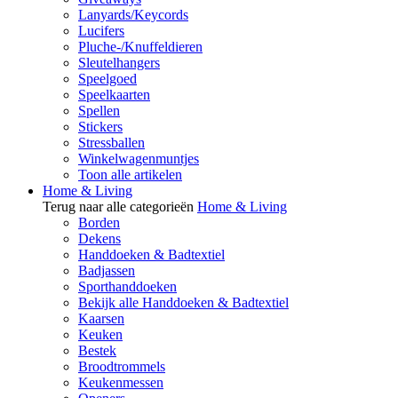
Lanyards/Keycords
Lucifers
Pluche-/Knuffeldieren
Sleutelhangers
Speelgoed
Speelkaarten
Spellen
Stickers
Stressballen
Winkelwagenmuntjes
Toon alle artikelen
Home & Living
Terug naar alle categorieën
Home & Living
Borden
Dekens
Handdoeken & Badtextiel
Badjassen
Sporthanddoeken
Bekijk alle Handdoeken & Badtextiel
Kaarsen
Keuken
Bestek
Broodtrommels
Keukenmessen