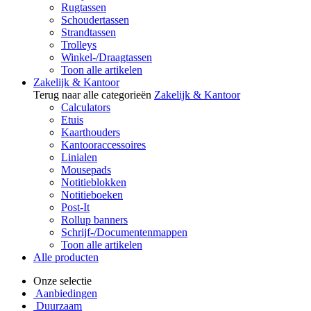
Rugtassen
Schoudertassen
Strandtassen
Trolleys
Winkel-/Draagtassen
Toon alle artikelen
Zakelijk & Kantoor
Terug naar alle categorieën
Zakelijk & Kantoor
Calculators
Etuis
Kaarthouders
Kantooraccessoires
Linialen
Mousepads
Notitieblokken
Notitieboeken
Post-It
Rollup banners
Schrijf-/Documentenmappen
Toon alle artikelen
Alle producten
Onze selectie
Aanbiedingen
Duurzaam