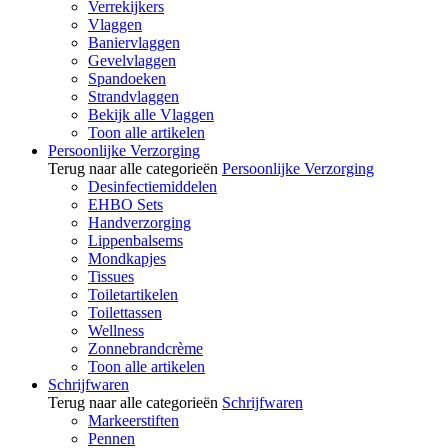
Verrekijkers
Vlaggen
Baniervlaggen
Gevelvlaggen
Spandoeken
Strandvlaggen
Bekijk alle Vlaggen
Toon alle artikelen
Persoonlijke Verzorging
Terug naar alle categorieën
Persoonlijke Verzorging
Desinfectiemiddelen
EHBO Sets
Handverzorging
Lippenbalsems
Mondkapjes
Tissues
Toiletartikelen
Toilettassen
Wellness
Zonnebrandcrème
Toon alle artikelen
Schrijfwaren
Terug naar alle categorieën
Schrijfwaren
Markeerstiften
Pennen