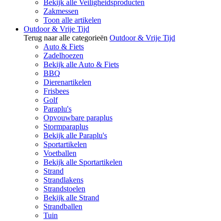
Bekijk alle Veiligheidsproducten
Zakmessen
Toon alle artikelen
Outdoor & Vrije Tijd
Terug naar alle categorieën
Outdoor & Vrije Tijd
Auto & Fiets
Zadelhoezen
Bekijk alle Auto & Fiets
BBQ
Dierenartikelen
Frisbees
Golf
Paraplu's
Opvouwbare paraplus
Stormparaplus
Bekijk alle Paraplu's
Sportartikelen
Voetballen
Bekijk alle Sportartikelen
Strand
Strandlakens
Strandstoelen
Bekijk alle Strand
Strandballen
Tuin