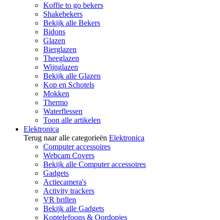
Koffie to go bekers
Shakebekers
Bekijk alle Bekers
Bidons
Glazen
Bierglazen
Theeglazen
Wijnglazen
Bekijk alle Glazen
Kop en Schotels
Mokken
Thermo
Waterflessen
Toon alle artikelen
Elektronica
Terug naar alle categorieën
Elektronica
Computer accessoires
Webcam Covers
Bekijk alle Computer accessoires
Gadgets
Actiecamera's
Activity trackers
VR brillen
Bekijk alle Gadgets
Koptelefoons & Oordopjes