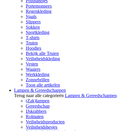
Polsbandjes
Portemonnees
Regenkleding
Sjaals
Slippers
Sokken
Sportkleding
T-shirts
Truien
Hoodies
Bekijk alle Truien
Veiligheidskleding
Vesten
Waaiers
Werkkleding
Zonnebrillen
Toon alle artikelen
Lampen & Gereedschappen
Terug naar alle categorieën
Lampen & Gereedschappen
(Zak)lampen
Gereedschap
IJskrabbers
Rolmaten
Veiligheidsproducten
Veiligheidshesjes