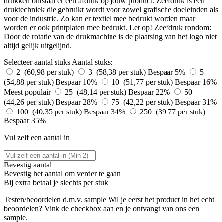
drukken ontstaat er een afdruk op jouw product. Zeefdruk is een
druktechniek die gebruikt wordt voor zowel grafische doeleinden als
voor de industrie. Zo kan er textiel mee bedrukt worden maar
worden er ook printplaten mee bedrukt. Let op! Zeefdruk rondom:
Door de rotatie van de drukmachine is de plaatsing van het logo niet
altijd gelijk uitgelijnd.
Selecteer aantal stuks
Aantal stuks:
2 (60,98 per stuk)
3 (58,38 per stuk)
Bespaar 5%
5
(54,88 per stuk)
Bespaar 10%
10 (51,77 per stuk)
Bespaar 16%
Meest populair
25 (48,14 per stuk)
Bespaar 22%
50
(44,26 per stuk)
Bespaar 28%
75 (42,22 per stuk)
Bespaar 31%
100 (40,35 per stuk)
Bespaar 34%
250 (39,77 per stuk)
Bespaar 35%
Vul zelf een aantal in
Bevestig aantal
Bevestig het aantal om verder te gaan
Bij
extra betaal je slechts
per stuk
Testen/beoordelen d.m.v. sample
Wil je eerst het product in het echt
beoordelen? Vink de checkbox aan en je ontvangt van ons een
sample.