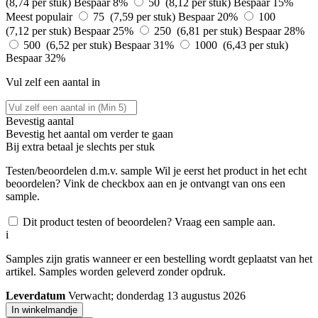
(8,74 per stuk)
Bespaar 8%
50 (8,12 per stuk)
Bespaar 15%
Meest populair
75 (7,59 per stuk)
Bespaar 20%
100
(7,12 per stuk)
Bespaar 25%
250 (6,81 per stuk)
Bespaar 28%
500 (6,52 per stuk)
Bespaar 31%
1000 (6,43 per stuk)
Bespaar 32%
Vul zelf een aantal in
Bevestig aantal
Bevestig het aantal om verder te gaan
Bij
extra betaal je slechts
per stuk
Testen/beoordelen d.m.v. sample
Wil je eerst het product in het echt
beoordelen? Vink de checkbox aan en je ontvangt van ons een
sample.
Dit product testen of beoordelen? Vraag een sample aan.
i
Samples zijn gratis wanneer er een bestelling wordt geplaatst van het
artikel. Samples worden geleverd zonder opdruk.
Leverdatum
Verwacht; donderdag 13 augustus 2026
In winkelmandje