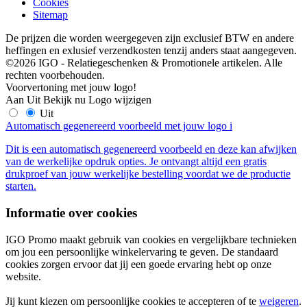
Cookies
Sitemap
De prijzen die worden weergegeven zijn exclusief BTW en andere
heffingen en exlusief verzendkosten tenzij anders staat aangegeven.
©2026 IGO - Relatiegeschenken & Promotionele artikelen. Alle
rechten voorbehouden.
Voorvertoning met jouw logo!
Aan
Uit
Bekijk nu
Logo wijzigen
Uit
Automatisch gegenereerd voorbeeld met jouw logo
i
Dit is een automatisch gegenereerd voorbeeld en deze kan afwijken
van de werkelijke opdruk opties. Je ontvangt altijd een gratis
drukproef van jouw werkelijke bestelling voordat we de productie
starten.
Informatie over cookies
IGO Promo maakt gebruik van cookies en vergelijkbare technieken
om jou een persoonlijke winkelervaring te geven. De standaard
cookies zorgen ervoor dat jij een goede ervaring hebt op onze
website.
Jij kunt kiezen om persoonlijke cookies te accepteren of te
weigeren
.