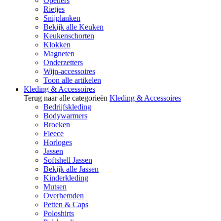
Openers
Rietjes
Snijplanken
Bekijk alle Keuken
Keukenschorten
Klokken
Magneten
Onderzetters
Wijn-accessoires
Toon alle artikelen
Kleding & Accessoires
Terug naar alle categorieën
Kleding & Accessoires
Bedrijfskleding
Bodywarmers
Broeken
Fleece
Horloges
Jassen
Softshell Jassen
Bekijk alle Jassen
Kinderkleding
Mutsen
Overhemden
Petten & Caps
Poloshirts