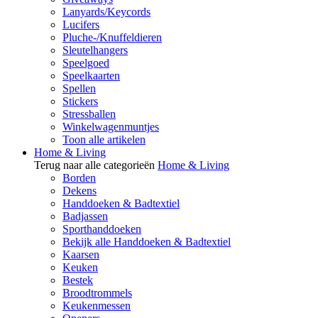
Lanyards/Keycords
Lucifers
Pluche-/Knuffeldieren
Sleutelhangers
Speelgoed
Speelkaarten
Spellen
Stickers
Stressballen
Winkelwagenmuntjes
Toon alle artikelen
Home & Living
Terug naar alle categorieën
Home & Living
Borden
Dekens
Handdoeken & Badtextiel
Badjassen
Sporthanddoeken
Bekijk alle Handdoeken & Badtextiel
Kaarsen
Keuken
Bestek
Broodtrommels
Keukenmessen