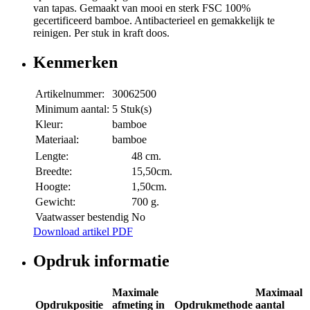
van tapas. Gemaakt van mooi en sterk FSC 100%
gecertificeerd bamboe. Antibacterieel en gemakkelijk te
reinigen. Per stuk in kraft doos.
Kenmerken
Artikelnummer:
30062500
Minimum aantal:
5 Stuk(s)
Kleur:
bamboe
Materiaal:
bamboe
Lengte:
48 cm.
Breedte:
15,50cm.
Hoogte:
1,50cm.
Gewicht:
700 g.
Vaatwasser bestendig
No
Download artikel PDF
Opdruk informatie
Maximale
Maximaal
Opdrukpositie
afmeting in
Opdrukmethode
aantal