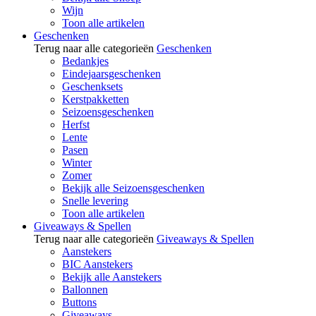
Wijn
Toon alle artikelen
Geschenken
Terug naar alle categorieën
Geschenken
Bedankjes
Eindejaarsgeschenken
Geschenksets
Kerstpakketten
Seizoensgeschenken
Herfst
Lente
Pasen
Winter
Zomer
Bekijk alle Seizoensgeschenken
Snelle levering
Toon alle artikelen
Giveaways & Spellen
Terug naar alle categorieën
Giveaways & Spellen
Aanstekers
BIC Aanstekers
Bekijk alle Aanstekers
Ballonnen
Buttons
Giveaways