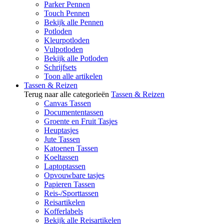
Parker Pennen
Touch Pennen
Bekijk alle Pennen
Potloden
Kleurpotloden
Vulpotloden
Bekijk alle Potloden
Schrijfsets
Toon alle artikelen
Tassen & Reizen
Terug naar alle categorieën
Tassen & Reizen
Canvas Tassen
Documententassen
Groente en Fruit Tasjes
Heuptasjes
Jute Tassen
Katoenen Tassen
Koeltassen
Laptoptassen
Opvouwbare tasjes
Papieren Tassen
Reis-/Sporttassen
Reisartikelen
Kofferlabels
Bekijk alle Reisartikelen