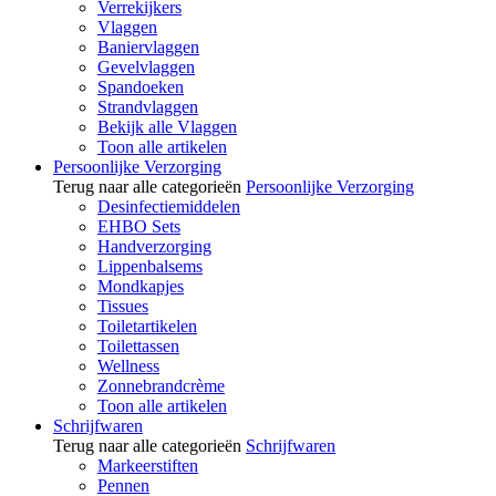
Verrekijkers
Vlaggen
Baniervlaggen
Gevelvlaggen
Spandoeken
Strandvlaggen
Bekijk alle Vlaggen
Toon alle artikelen
Persoonlijke Verzorging
Terug naar alle categorieën
Persoonlijke Verzorging
Desinfectiemiddelen
EHBO Sets
Handverzorging
Lippenbalsems
Mondkapjes
Tissues
Toiletartikelen
Toilettassen
Wellness
Zonnebrandcrème
Toon alle artikelen
Schrijfwaren
Terug naar alle categorieën
Schrijfwaren
Markeerstiften
Pennen