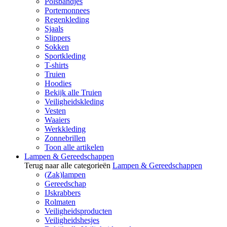
Polsbandjes
Portemonnees
Regenkleding
Sjaals
Slippers
Sokken
Sportkleding
T-shirts
Truien
Hoodies
Bekijk alle Truien
Veiligheidskleding
Vesten
Waaiers
Werkkleding
Zonnebrillen
Toon alle artikelen
Lampen & Gereedschappen
Terug naar alle categorieën
Lampen & Gereedschappen
(Zak)lampen
Gereedschap
IJskrabbers
Rolmaten
Veiligheidsproducten
Veiligheidshesjes