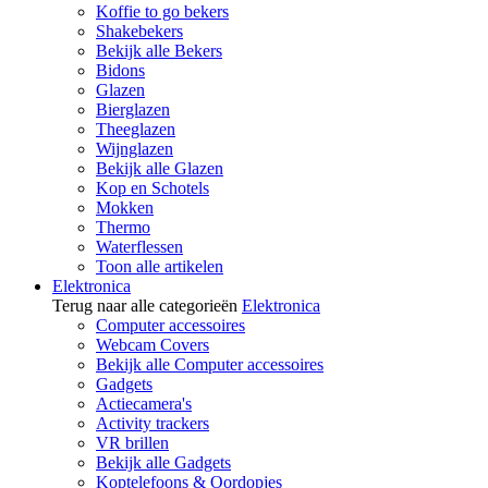
Koffie to go bekers
Shakebekers
Bekijk alle Bekers
Bidons
Glazen
Bierglazen
Theeglazen
Wijnglazen
Bekijk alle Glazen
Kop en Schotels
Mokken
Thermo
Waterflessen
Toon alle artikelen
Elektronica
Terug naar alle categorieën
Elektronica
Computer accessoires
Webcam Covers
Bekijk alle Computer accessoires
Gadgets
Actiecamera's
Activity trackers
VR brillen
Bekijk alle Gadgets
Koptelefoons & Oordopjes