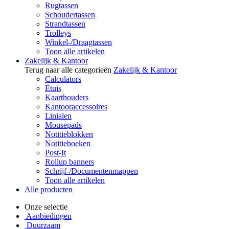
Rugtassen
Schoudertassen
Strandtassen
Trolleys
Winkel-/Draagtassen
Toon alle artikelen
Zakelijk & Kantoor
Terug naar alle categorieën
Zakelijk & Kantoor
Calculators
Etuis
Kaarthouders
Kantooraccessoires
Linialen
Mousepads
Notitieblokken
Notitieboeken
Post-It
Rollup banners
Schrijf-/Documentenmappen
Toon alle artikelen
Alle producten
Onze selectie
Aanbiedingen
Duurzaam