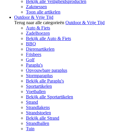
Bekijk alle Veiligheidsproducten
Zakmessen
Toon alle artikelen
Outdoor & Vrije Tijd
Terug naar alle categorieën
Outdoor & Vrije Tijd
Auto & Fiets
Zadelhoezen
Bekijk alle Auto & Fiets
BBQ
Dierenartikelen
Frisbees
Golf
Paraplu's
Opvouwbare paraplus
Stormparaplus
Bekijk alle Paraplu's
Sportartikelen
Voetballen
Bekijk alle Sportartikelen
Strand
Strandlakens
Strandstoelen
Bekijk alle Strand
Strandballen
Tuin