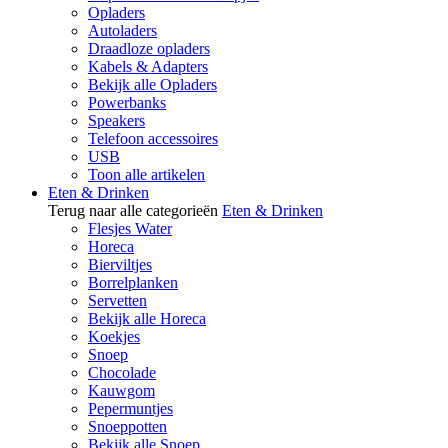
Opladers
Autoladers
Draadloze opladers
Kabels & Adapters
Bekijk alle Opladers
Powerbanks
Speakers
Telefoon accessoires
USB
Toon alle artikelen
Eten & Drinken
Terug naar alle categorieën
Eten & Drinken
Flesjes Water
Horeca
Bierviltjes
Borrelplanken
Servetten
Bekijk alle Horeca
Koekjes
Snoep
Chocolade
Kauwgom
Pepermuntjes
Snoeppotten
Bekijk alle Snoep