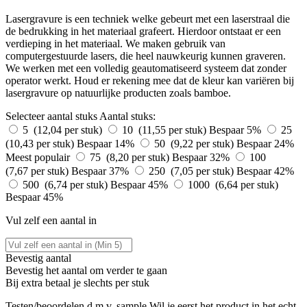
Lasergravure is een techniek welke gebeurt met een laserstraal die
de bedrukking in het materiaal grafeert. Hierdoor ontstaat er een
verdieping in het materiaal. We maken gebruik van
computergestuurde lasers, die heel nauwkeurig kunnen graveren.
We werken met een volledig geautomatiseerd systeem dat zonder
operator werkt. Houd er rekening mee dat de kleur kan variëren bij
lasergravure op natuurlijke producten zoals bamboe.
Selecteer aantal stuks
Aantal stuks:
5 (12,04 per stuk)
10 (11,55 per stuk)
Bespaar 5%
25
(10,43 per stuk)
Bespaar 14%
50 (9,22 per stuk)
Bespaar 24%
Meest populair
75 (8,20 per stuk)
Bespaar 32%
100
(7,67 per stuk)
Bespaar 37%
250 (7,05 per stuk)
Bespaar 42%
500 (6,74 per stuk)
Bespaar 45%
1000 (6,64 per stuk)
Bespaar 45%
Vul zelf een aantal in
Bevestig aantal
Bevestig het aantal om verder te gaan
Bij
extra betaal je slechts
per stuk
Testen/beoordelen d.m.v. sample
Wil je eerst het product in het echt