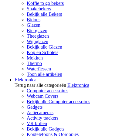
Koffie to go bekers
Shakebekers
Bekijk alle Bekers
Bidons
Glazen
Bierglazen
Theeglazen
Wijnglazen
Bekijk alle Glazen
Kop en Schotels
Mokken
Thermo
Waterflessen
Toon alle artikelen
Elektronica
Terug naar alle categorieën
Elektronica
Computer accessoires
Webcam Covers
Bekijk alle Computer accessoires
Gadgets
Actiecamera's
Activity trackers
VR brillen
Bekijk alle Gadgets
Koptelefoons & Oordopjes