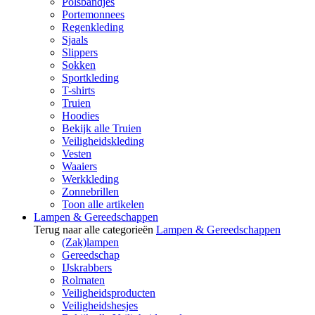
Polsbandjes
Portemonnees
Regenkleding
Sjaals
Slippers
Sokken
Sportkleding
T-shirts
Truien
Hoodies
Bekijk alle Truien
Veiligheidskleding
Vesten
Waaiers
Werkkleding
Zonnebrillen
Toon alle artikelen
Lampen & Gereedschappen
Terug naar alle categorieën
Lampen & Gereedschappen
(Zak)lampen
Gereedschap
IJskrabbers
Rolmaten
Veiligheidsproducten
Veiligheidshesjes