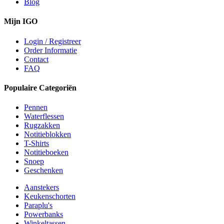
Blog
Mijn IGO
Login / Registreer
Order Informatie
Contact
FAQ
Populaire Categoriën
Pennen
Waterflessen
Rugzakken
Notitieblokken
T-Shirts
Notitieboeken
Snoep
Geschenken
Aanstekers
Keukenschorten
Paraplu's
Powerbanks
Winkeltassen