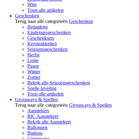
Wijn
Toon alle artikelen
Geschenken
Terug naar alle categorieën
Geschenken
Bedankjes
Eindejaarsgeschenken
Geschenksets
Kerstpakketten
Seizoensgeschenken
Herfst
Lente
Pasen
Winter
Zomer
Bekijk alle Seizoensgeschenken
Snelle levering
Toon alle artikelen
Giveaways & Spellen
Terug naar alle categorieën
Giveaways & Spellen
Aanstekers
BIC Aanstekers
Bekijk alle Aanstekers
Ballonnen
Buttons
Giveaways