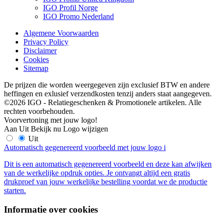
IGO Profil Norge
IGO Promo Nederland
Algemene Voorwaarden
Privacy Policy
Disclaimer
Cookies
Sitemap
De prijzen die worden weergegeven zijn exclusief BTW en andere
heffingen en exlusief verzendkosten tenzij anders staat aangegeven.
©2026 IGO - Relatiegeschenken & Promotionele artikelen. Alle
rechten voorbehouden.
Voorvertoning met jouw logo!
Aan
Uit
Bekijk nu
Logo wijzigen
Uit
Automatisch gegenereerd voorbeeld met jouw logo
i
Dit is een automatisch gegenereerd voorbeeld en deze kan afwijken
van de werkelijke opdruk opties. Je ontvangt altijd een gratis
drukproef van jouw werkelijke bestelling voordat we de productie
starten.
Informatie over cookies