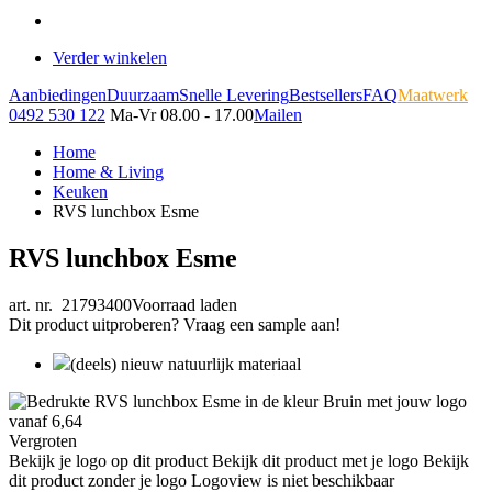
Verder winkelen
Aanbiedingen
Duurzaam
Snelle Levering
Bestsellers
FAQ
Maatwerk
0492 530 122
Ma-Vr 08.00 - 17.00
Mailen
Home
Home & Living
Keuken
RVS lunchbox Esme
RVS lunchbox Esme
art. nr. 21793400
Voorraad laden
Dit product uitproberen? Vraag een sample aan!
(deels) nieuw natuurlijk materiaal
Vergroten
Bekijk je logo op dit product
Bekijk dit product met je logo
Bekijk
dit product zonder je logo
Logoview is niet beschikbaar