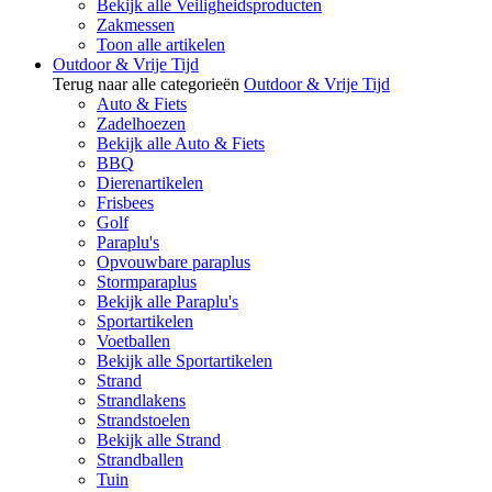
Bekijk alle Veiligheidsproducten
Zakmessen
Toon alle artikelen
Outdoor & Vrije Tijd
Terug naar alle categorieën
Outdoor & Vrije Tijd
Auto & Fiets
Zadelhoezen
Bekijk alle Auto & Fiets
BBQ
Dierenartikelen
Frisbees
Golf
Paraplu's
Opvouwbare paraplus
Stormparaplus
Bekijk alle Paraplu's
Sportartikelen
Voetballen
Bekijk alle Sportartikelen
Strand
Strandlakens
Strandstoelen
Bekijk alle Strand
Strandballen
Tuin