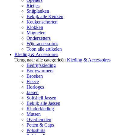
Openers
Rietjes
Snijplanken
Bekijk alle Keuken
Keukenschorten
Klokken
Magneten
Onderzetters
Wijn-accessoires
Toon alle artikelen
Kleding & Accessoires
Terug naar alle categorieën
Kleding & Accessoires
Bedrijfskleding
Bodywarmers
Broeken
Fleece
Horloges
Jassen
Softshell Jassen
Bekijk alle Jassen
Kinderkleding
Mutsen
Overhemden
Petten & Caps
Poloshirts