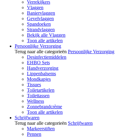
Verrekijkers
Vlaggen
Baniervlaggen
Gevelvlaggen
Spandoeken
Strandvlaggen
Bekijk alle Vlaggen
Toon alle artikelen
Persoonlijke Verzorging
Terug naar alle categorieën
Persoonlijke Verzorging
Desinfectiemiddelen
EHBO Sets
Handverzorging
Lippenbalsems
Mondkapjes
Tissues
Toiletartikelen
Toilettassen
Wellness
Zonnebrandcrème
Toon alle artikelen
Schrijfwaren
Terug naar alle categorieën
Schrijfwaren
Markeerstiften
Pennen