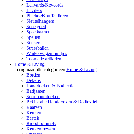
Lanyards/Keycords
Lucifers
Pluche-/Knuffeldieren
Sleutelhangers
Speelgoed
Speelkaarten
Spellen
Stickers
Stressballen
Winkelwagenmuntjes
Toon alle artikelen
Home & Living
Terug naar alle categorieën
Home & Living
Borden
Dekens
Handdoeken & Badtextiel
Badjassen
Sporthanddoeken
Bekijk alle Handdoeken & Badtextiel
Kaarsen
Keuken
Bestek
Broodtrommels
Keukenmessen