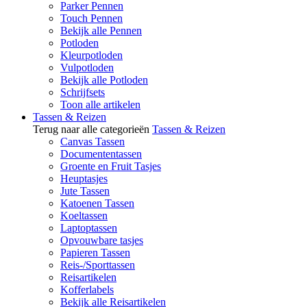
Parker Pennen
Touch Pennen
Bekijk alle Pennen
Potloden
Kleurpotloden
Vulpotloden
Bekijk alle Potloden
Schrijfsets
Toon alle artikelen
Tassen & Reizen
Terug naar alle categorieën
Tassen & Reizen
Canvas Tassen
Documententassen
Groente en Fruit Tasjes
Heuptasjes
Jute Tassen
Katoenen Tassen
Koeltassen
Laptoptassen
Opvouwbare tasjes
Papieren Tassen
Reis-/Sporttassen
Reisartikelen
Kofferlabels
Bekijk alle Reisartikelen