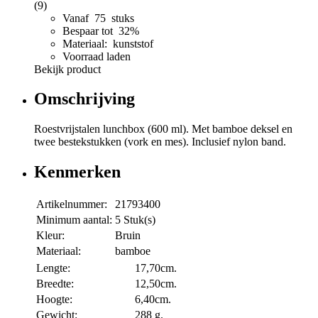
(9)
Vanaf 75 stuks
Bespaar tot 32%
Materiaal: kunststof
Voorraad laden
Bekijk product
Omschrijving
Roestvrijstalen lunchbox (600 ml). Met bamboe deksel en
twee bestekstukken (vork en mes). Inclusief nylon band.
Kenmerken
Artikelnummer:
21793400
Minimum aantal:
5 Stuk(s)
Kleur:
Bruin
Materiaal:
bamboe
Lengte:
17,70cm.
Breedte:
12,50cm.
Hoogte:
6,40cm.
Gewicht:
288 g.