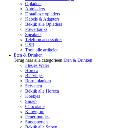
Opladers
Autoladers
Draadloze opladers
Kabels & Adapters
Bekijk alle Opladers
Powerbanks
Speakers
Telefoon accessoires
USB
Toon alle artikelen
Eten & Drinken
Terug naar alle categorieën
Eten & Drinken
Flesjes Water
Horeca
Bierviltjes
Borrelplanken
Servetten
Bekijk alle Horeca
Koekjes
Snoep
Chocolade
Kauwgom
Pepermuntjes
Snoeppotten
Bekijk alle Snoep