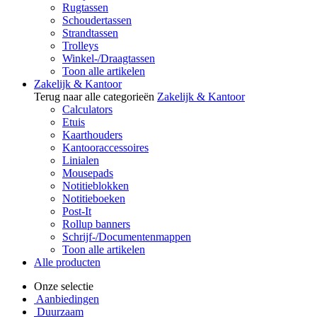
Rugtassen
Schoudertassen
Strandtassen
Trolleys
Winkel-/Draagtassen
Toon alle artikelen
Zakelijk & Kantoor
Terug naar alle categorieën
Zakelijk & Kantoor
Calculators
Etuis
Kaarthouders
Kantooraccessoires
Linialen
Mousepads
Notitieblokken
Notitieboeken
Post-It
Rollup banners
Schrijf-/Documentenmappen
Toon alle artikelen
Alle producten
Onze selectie
Aanbiedingen
Duurzaam