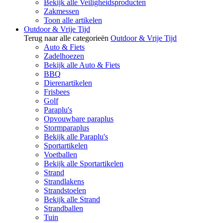
Bekijk alle Veiligheidsproducten
Zakmessen
Toon alle artikelen
Outdoor & Vrije Tijd
Terug naar alle categorieën
Outdoor & Vrije Tijd
Auto & Fiets
Zadelhoezen
Bekijk alle Auto & Fiets
BBQ
Dierenartikelen
Frisbees
Golf
Paraplu's
Opvouwbare paraplus
Stormparaplus
Bekijk alle Paraplu's
Sportartikelen
Voetballen
Bekijk alle Sportartikelen
Strand
Strandlakens
Strandstoelen
Bekijk alle Strand
Strandballen
Tuin