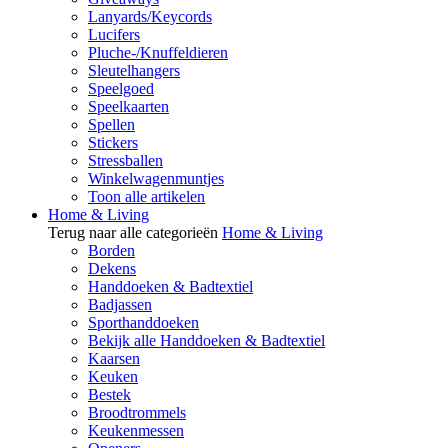
Lanyards/Keycords
Lucifers
Pluche-/Knuffeldieren
Sleutelhangers
Speelgoed
Speelkaarten
Spellen
Stickers
Stressballen
Winkelwagenmuntjes
Toon alle artikelen
Home & Living
Terug naar alle categorieën
Home & Living
Borden
Dekens
Handdoeken & Badtextiel
Badjassen
Sporthanddoeken
Bekijk alle Handdoeken & Badtextiel
Kaarsen
Keuken
Bestek
Broodtrommels
Keukenmessen