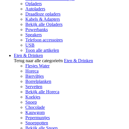
Opladers
Autoladers
Draadloze opladers
Kabels & Adapters
Bekijk alle Opladers
Powerbanks
Speakers
Telefoon accessoires
USB
Toon alle artikelen
Eten & Drinken
Terug naar alle categorieën
Eten & Drinken
Flesjes Water
Horeca
Bierviltjes
Borrelplanken
Servetten
Bekijk alle Horeca
Koekjes
Snoep
Chocolade
Kauwgom
Pepermuntjes
Snoeppotten
Bekijk alle Snoep