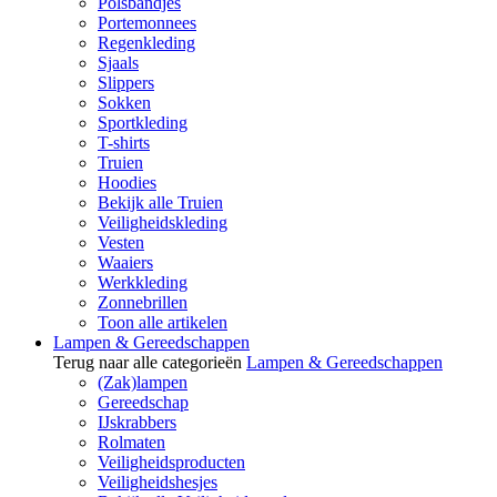
Polsbandjes
Portemonnees
Regenkleding
Sjaals
Slippers
Sokken
Sportkleding
T-shirts
Truien
Hoodies
Bekijk alle Truien
Veiligheidskleding
Vesten
Waaiers
Werkkleding
Zonnebrillen
Toon alle artikelen
Lampen & Gereedschappen
Terug naar alle categorieën
Lampen & Gereedschappen
(Zak)lampen
Gereedschap
IJskrabbers
Rolmaten
Veiligheidsproducten
Veiligheidshesjes