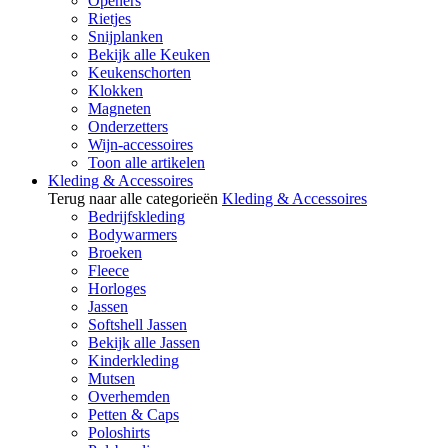
Openers
Rietjes
Snijplanken
Bekijk alle Keuken
Keukenschorten
Klokken
Magneten
Onderzetters
Wijn-accessoires
Toon alle artikelen
Kleding & Accessoires
Terug naar alle categorieën
Kleding & Accessoires
Bedrijfskleding
Bodywarmers
Broeken
Fleece
Horloges
Jassen
Softshell Jassen
Bekijk alle Jassen
Kinderkleding
Mutsen
Overhemden
Petten & Caps
Poloshirts