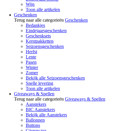
Wijn
Toon alle artikelen
Geschenken
Terug naar alle categorieën
Geschenken
Bedankjes
Eindejaarsgeschenken
Geschenksets
Kerstpakketten
Seizoensgeschenken
Herfst
Lente
Pasen
Winter
Zomer
Bekijk alle Seizoensgeschenken
Snelle levering
Toon alle artikelen
Giveaways & Spellen
Terug naar alle categorieën
Giveaways & Spellen
Aanstekers
BIC Aanstekers
Bekijk alle Aanstekers
Ballonnen
Buttons
Giveaways