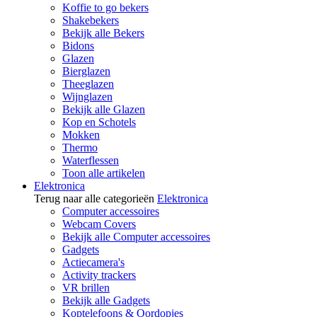
Koffie to go bekers
Shakebekers
Bekijk alle Bekers
Bidons
Glazen
Bierglazen
Theeglazen
Wijnglazen
Bekijk alle Glazen
Kop en Schotels
Mokken
Thermo
Waterflessen
Toon alle artikelen
Elektronica
Terug naar alle categorieën
Elektronica
Computer accessoires
Webcam Covers
Bekijk alle Computer accessoires
Gadgets
Actiecamera's
Activity trackers
VR brillen
Bekijk alle Gadgets
Koptelefoons & Oordopjes