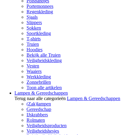
Polsbandjes
Portemonnees
Regenkleding
Sjaals
Slippers
Sokken
Sportkleding
T-shirts
Truien
Hoodies
Bekijk alle Truien
Veiligheidskleding
Vesten
Waaiers
Werkkleding
Zonnebrillen
Toon alle artikelen
Lampen & Gereedschappen
Terug naar alle categorieën
Lampen & Gereedschappen
(Zak)lampen
Gereedschap
IJskrabbers
Rolmaten
Veiligheidsproducten
Veiligheidshesjes