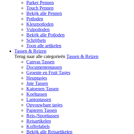
Parker Pennen
Touch Pennen
Bekijk alle Pennen
Potloden
Kleurpotloden
Vulpotloden
Bekijk alle Potloden
Schrijfsets
Toon alle artikelen
Tassen & Reizen
Terug naar alle categorieën
Tassen & Reizen
Canvas Tassen
Documententassen
Groente en Fruit Tasjes
Heuptasjes
Jute Tassen
Katoenen Tassen
Koeltassen
Laptoptassen
Opvouwbare tasjes
Papieren Tassen
Reis-/Sporttassen
Reisartikelen
Kofferlabels
Bekijk alle Reisartikelen