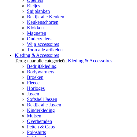
Openers
Rietjes
Snijplanken
Bekijk alle Keuken
Keukenschorten
Klokken
Magneten
Onderzetters
Wijn-accessoires
Toon alle artikelen
Kleding & Accessoires
Terug naar alle categorieën
Kleding & Accessoires
Bedrijfskleding
Bodywarmers
Broeken
Fleece
Horloges
Jassen
Softshell Jassen
Bekijk alle Jassen
Kinderkleding
Mutsen
Overhemden
Petten & Caps
Poloshirts