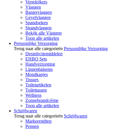
Verrekijkers
Vlaggen
Baniervlaggen
Gevelvlaggen
Spandoeken
Strandvlaggen
Bekijk alle Vlaggen
Toon alle artikelen
Persoonlijke Verzorging
Terug naar alle categorieën
Persoonlijke Verzorging
Desinfectiemiddelen
EHBO Sets
Handverzorging
Lippenbalsems
Mondkapjes
Tissues
Toiletartikelen
Toilettassen
Wellness
Zonnebrandcrème
Toon alle artikelen
Schrijfwaren
Terug naar alle categorieën
Schrijfwaren
Markeerstiften
Pennen