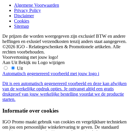
Algemene Voorwaarden
Privacy Policy
Disclaimer
Cookies
Sitemap
De prijzen die worden weergegeven zijn exclusief BTW en andere
heffingen en exlusief verzendkosten tenzij anders staat aangegeven.
©2026 IGO - Relatiegeschenken & Promotionele artikelen. Alle
rechten voorbehouden.
Voorvertoning met jouw logo!
Aan
Uit
Bekijk nu
Logo wijzigen
Uit
Automatisch gegenereerd voorbeeld met jouw logo
i
Dit is een automatisch gegenereerd voorbeeld en deze kan afwijken
van de werkelijke opdruk opties. Je ontvangt altijd een gratis
drukproef van jouw werkelijke bestelling voordat we de productie
starten.
Informatie over cookies
IGO Promo maakt gebruik van cookies en vergelijkbare technieken
om jou een persoonlijke winkelervaring te geven. De standaard