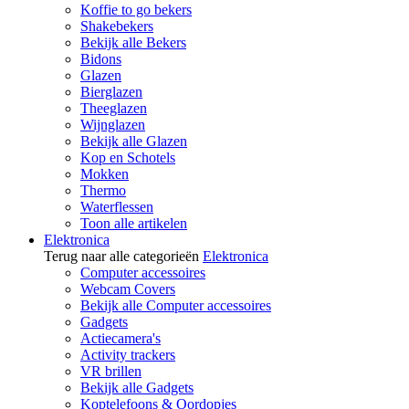
Koffie to go bekers
Shakebekers
Bekijk alle Bekers
Bidons
Glazen
Bierglazen
Theeglazen
Wijnglazen
Bekijk alle Glazen
Kop en Schotels
Mokken
Thermo
Waterflessen
Toon alle artikelen
Elektronica
Terug naar alle categorieën
Elektronica
Computer accessoires
Webcam Covers
Bekijk alle Computer accessoires
Gadgets
Actiecamera's
Activity trackers
VR brillen
Bekijk alle Gadgets
Koptelefoons & Oordopjes