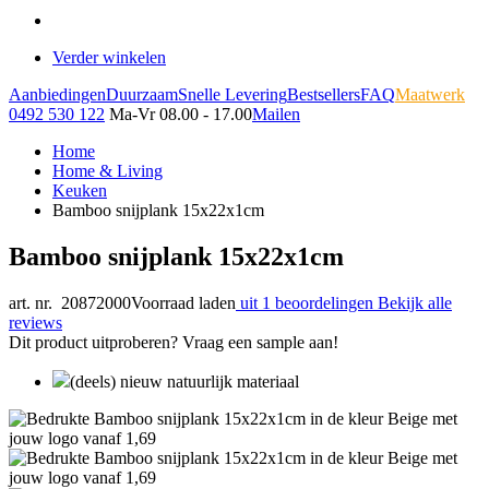
Verder winkelen
Aanbiedingen
Duurzaam
Snelle Levering
Bestsellers
FAQ
Maatwerk
0492 530 122
Ma-Vr 08.00 - 17.00
Mailen
Home
Home & Living
Keuken
Bamboo snijplank 15x22x1cm
Bamboo snijplank 15x22x1cm
art. nr. 20872000
Voorraad laden
uit 1 beoordelingen
Bekijk alle
reviews
Dit product uitproberen? Vraag een sample aan!
(deels) nieuw natuurlijk materiaal