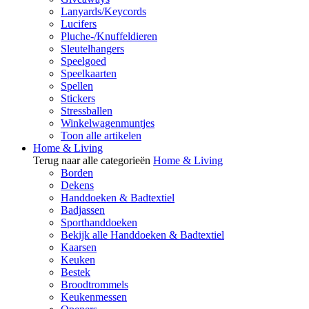
Lanyards/Keycords
Lucifers
Pluche-/Knuffeldieren
Sleutelhangers
Speelgoed
Speelkaarten
Spellen
Stickers
Stressballen
Winkelwagenmuntjes
Toon alle artikelen
Home & Living
Terug naar alle categorieën
Home & Living
Borden
Dekens
Handdoeken & Badtextiel
Badjassen
Sporthanddoeken
Bekijk alle Handdoeken & Badtextiel
Kaarsen
Keuken
Bestek
Broodtrommels
Keukenmessen