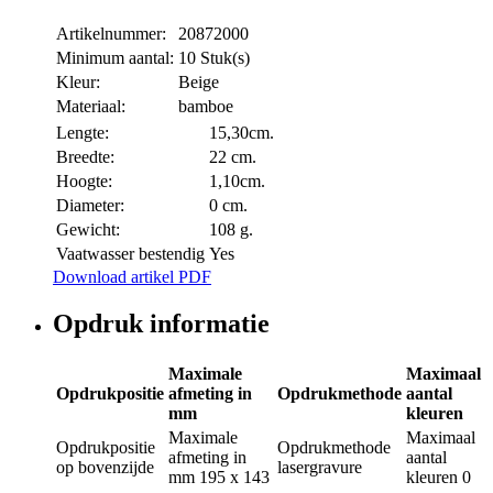
Artikelnummer:
20872000
Minimum aantal:
10 Stuk(s)
Kleur:
Beige
Materiaal:
bamboe
Lengte:
15,30cm.
Breedte:
22 cm.
Hoogte:
1,10cm.
Diameter:
0 cm.
Gewicht:
108 g.
Vaatwasser bestendig
Yes
Download artikel PDF
Opdruk informatie
Maximale
Maximaal
Opdrukpositie
afmeting in
Opdrukmethode
aantal
mm
kleuren
Maximale
Maximaal
Opdrukpositie
Opdrukmethode
afmeting in
aantal
op bovenzijde
lasergravure
mm
195 x 143
kleuren
0