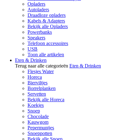
Opladers
Autoladers
Draadloze opladers
Kabels & Adapters
Bekijk alle Opladers
Powerbanks
Speakers
Telefoon accessoires
USB
Toon alle artikelen
Eten & Drinken
Terug naar alle categorieën
Eten & Drinken
Flesjes Water
Horeca
Bierviltjes
Borrelplanken
Servetten
Bekijk alle Horeca
Koekjes
Snoep
Chocolade
Kauwgom
Pepermuntjes
Snoeppotten
Bekijk alle Snoep