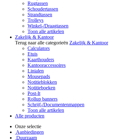
Rugtassen
Schoudertassen
Strandtassen
Trolleys
Winkel-/Draagtassen
Toon alle artikelen
Zakelijk & Kantoor
Terug naar alle categorieën
Zakelijk & Kantoor
Calculators
Etuis
Kaarthouders
Kantooraccessoires
Linialen
Mousepads
Notitieblokken
Notitieboeken
Post-It
Rollup banners
Schrijf-/Documentenmappen
Toon alle artikelen
Alle producten
Onze selectie
Aanbiedingen
Duurzaam