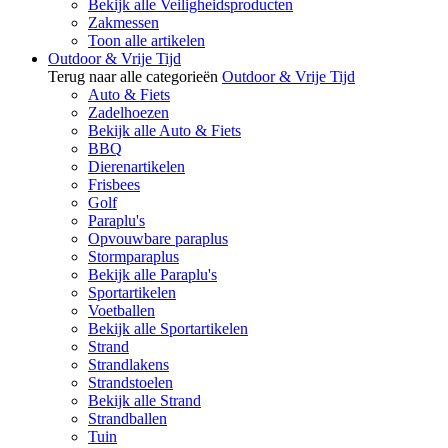
Bekijk alle Veiligheidsproducten
Zakmessen
Toon alle artikelen
Outdoor & Vrije Tijd
Terug naar alle categorieën
Outdoor & Vrije Tijd
Auto & Fiets
Zadelhoezen
Bekijk alle Auto & Fiets
BBQ
Dierenartikelen
Frisbees
Golf
Paraplu's
Opvouwbare paraplus
Stormparaplus
Bekijk alle Paraplu's
Sportartikelen
Voetballen
Bekijk alle Sportartikelen
Strand
Strandlakens
Strandstoelen
Bekijk alle Strand
Strandballen
Tuin