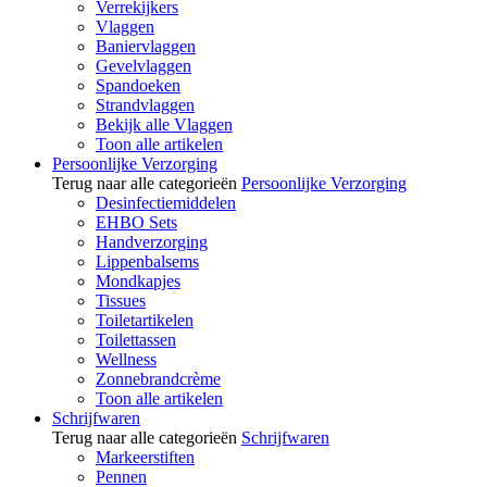
Verrekijkers
Vlaggen
Baniervlaggen
Gevelvlaggen
Spandoeken
Strandvlaggen
Bekijk alle Vlaggen
Toon alle artikelen
Persoonlijke Verzorging
Terug naar alle categorieën
Persoonlijke Verzorging
Desinfectiemiddelen
EHBO Sets
Handverzorging
Lippenbalsems
Mondkapjes
Tissues
Toiletartikelen
Toilettassen
Wellness
Zonnebrandcrème
Toon alle artikelen
Schrijfwaren
Terug naar alle categorieën
Schrijfwaren
Markeerstiften
Pennen