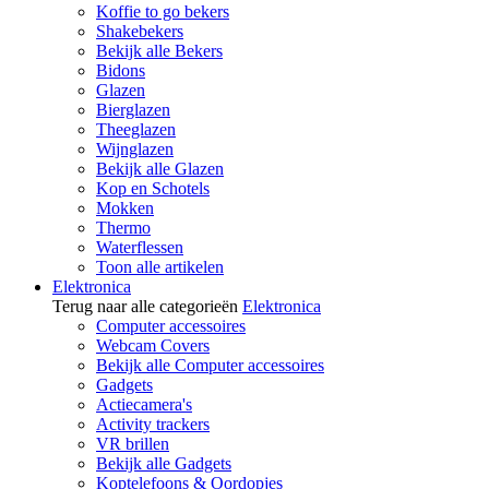
Koffie to go bekers
Shakebekers
Bekijk alle Bekers
Bidons
Glazen
Bierglazen
Theeglazen
Wijnglazen
Bekijk alle Glazen
Kop en Schotels
Mokken
Thermo
Waterflessen
Toon alle artikelen
Elektronica
Terug naar alle categorieën
Elektronica
Computer accessoires
Webcam Covers
Bekijk alle Computer accessoires
Gadgets
Actiecamera's
Activity trackers
VR brillen
Bekijk alle Gadgets
Koptelefoons & Oordopjes