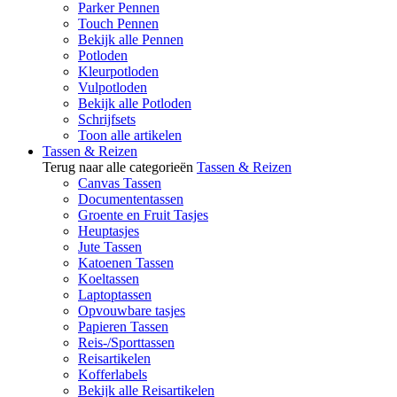
Parker Pennen
Touch Pennen
Bekijk alle Pennen
Potloden
Kleurpotloden
Vulpotloden
Bekijk alle Potloden
Schrijfsets
Toon alle artikelen
Tassen & Reizen
Terug naar alle categorieën
Tassen & Reizen
Canvas Tassen
Documententassen
Groente en Fruit Tasjes
Heuptasjes
Jute Tassen
Katoenen Tassen
Koeltassen
Laptoptassen
Opvouwbare tasjes
Papieren Tassen
Reis-/Sporttassen
Reisartikelen
Kofferlabels
Bekijk alle Reisartikelen