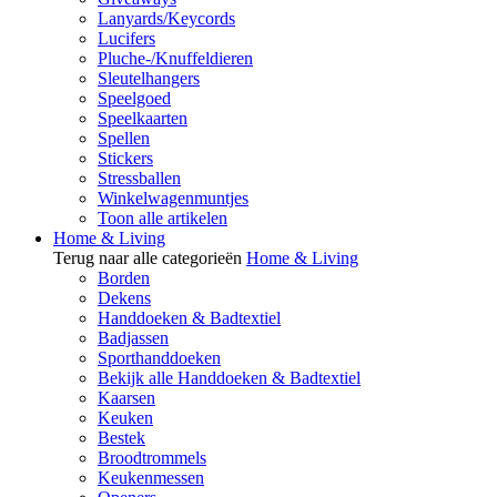
Lanyards/Keycords
Lucifers
Pluche-/Knuffeldieren
Sleutelhangers
Speelgoed
Speelkaarten
Spellen
Stickers
Stressballen
Winkelwagenmuntjes
Toon alle artikelen
Home & Living
Terug naar alle categorieën
Home & Living
Borden
Dekens
Handdoeken & Badtextiel
Badjassen
Sporthanddoeken
Bekijk alle Handdoeken & Badtextiel
Kaarsen
Keuken
Bestek
Broodtrommels
Keukenmessen