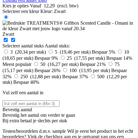
Upload een ander logo
Kies je opties
Vanaf
12,29
(excl. btw)
Selecteer een kleur
Kleur:
Zwart
Zwart
Selecteer aantal stuks
Aantal stuks:
3 (20,34 per stuk)
5 (19,46 per stuk)
Bespaar 5%
10
(18,65 per stuk)
Bespaar 9%
25 (17,55 per stuk)
Bespaar 14%
Meest populair
50 (16,27 per stuk)
Bespaar 21%
75
(15,17 per stuk)
Bespaar 26%
100 (13,95 per stuk)
Bespaar
32%
250 (12,88 per stuk)
Bespaar 37%
500 (12,29 per
stuk)
Bespaar 40%
Vul zelf een aantal in
Bevestig aantal
Bevestig het aantal om verder te gaan
Bij
extra betaal je slechts
per stuk
Testen/beoordelen d.m.v. sample
Wil je eerst het product in het echt
beoordelen? Vink de checkbox aan en je ontvangt van ons een