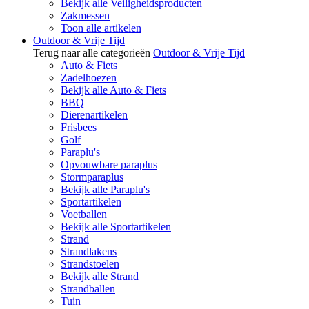
Bekijk alle Veiligheidsproducten
Zakmessen
Toon alle artikelen
Outdoor & Vrije Tijd
Terug naar alle categorieën
Outdoor & Vrije Tijd
Auto & Fiets
Zadelhoezen
Bekijk alle Auto & Fiets
BBQ
Dierenartikelen
Frisbees
Golf
Paraplu's
Opvouwbare paraplus
Stormparaplus
Bekijk alle Paraplu's
Sportartikelen
Voetballen
Bekijk alle Sportartikelen
Strand
Strandlakens
Strandstoelen
Bekijk alle Strand
Strandballen
Tuin