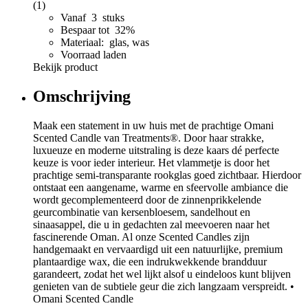
(1)
Vanaf 3 stuks
Bespaar tot 32%
Materiaal: glas, was
Voorraad laden
Bekijk product
Omschrijving
Maak een statement in uw huis met de prachtige Omani
Scented Candle van Treatments®. Door haar strakke,
luxueuze en moderne uitstraling is deze kaars dé perfecte
keuze is voor ieder interieur. Het vlammetje is door het
prachtige semi-transparante rookglas goed zichtbaar. Hierdoor
ontstaat een aangename, warme en sfeervolle ambiance die
wordt gecomplementeerd door de zinnenprikkelende
geurcombinatie van kersenbloesem, sandelhout en
sinaasappel, die u in gedachten zal meevoeren naar het
fascinerende Oman. Al onze Scented Candles zijn
handgemaakt en vervaardigd uit een natuurlijke, premium
plantaardige wax, die een indrukwekkende brandduur
garandeert, zodat het wel lijkt alsof u eindeloos kunt blijven
genieten van de subtiele geur die zich langzaam verspreidt. •
Omani Scented Candle