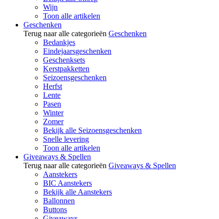
Wijn
Toon alle artikelen
Geschenken
Terug naar alle categorieën
Geschenken
Bedankjes
Eindejaarsgeschenken
Geschenksets
Kerstpakketten
Seizoensgeschenken
Herfst
Lente
Pasen
Winter
Zomer
Bekijk alle Seizoensgeschenken
Snelle levering
Toon alle artikelen
Giveaways & Spellen
Terug naar alle categorieën
Giveaways & Spellen
Aanstekers
BIC Aanstekers
Bekijk alle Aanstekers
Ballonnen
Buttons
Giveaways