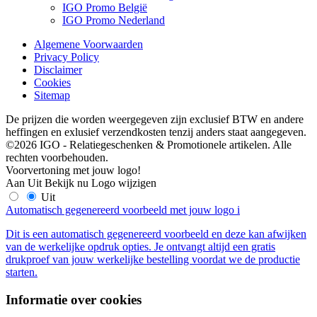
IGO Promo België
IGO Promo Nederland
Algemene Voorwaarden
Privacy Policy
Disclaimer
Cookies
Sitemap
De prijzen die worden weergegeven zijn exclusief BTW en andere
heffingen en exlusief verzendkosten tenzij anders staat aangegeven.
©2026 IGO - Relatiegeschenken & Promotionele artikelen. Alle
rechten voorbehouden.
Voorvertoning met jouw logo!
Aan
Uit
Bekijk nu
Logo wijzigen
Uit
Automatisch gegenereerd voorbeeld met jouw logo
i
Dit is een automatisch gegenereerd voorbeeld en deze kan afwijken
van de werkelijke opdruk opties. Je ontvangt altijd een gratis
drukproef van jouw werkelijke bestelling voordat we de productie
starten.
Informatie over cookies