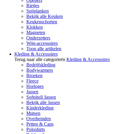
Openers
Rietjes
Snijplanken
Bekijk alle Keuken
Keukenschorten
Klokken
Magneten
Onderzetters
Wijn-accessoires
Toon alle artikelen
Kleding & Accessoires
Terug naar alle categorieën
Kleding & Accessoires
Bedrijfskleding
Bodywarmers
Broeken
Fleece
Horloges
Jassen
Softshell Jassen
Bekijk alle Jassen
Kinderkleding
Mutsen
Overhemden
Petten & Caps
Poloshirts