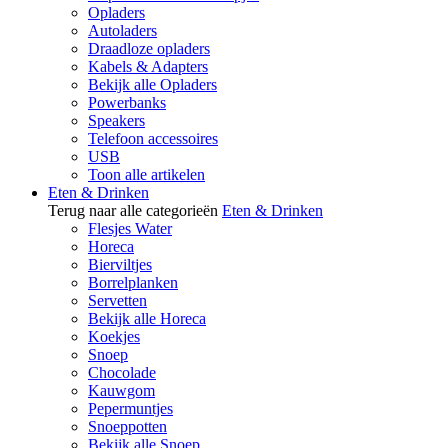
Opladers
Autoladers
Draadloze opladers
Kabels & Adapters
Bekijk alle Opladers
Powerbanks
Speakers
Telefoon accessoires
USB
Toon alle artikelen
Eten & Drinken
Terug naar alle categorieën
Eten & Drinken
Flesjes Water
Horeca
Bierviltjes
Borrelplanken
Servetten
Bekijk alle Horeca
Koekjes
Snoep
Chocolade
Kauwgom
Pepermuntjes
Snoeppotten
Bekijk alle Snoep