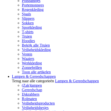
Polsbandjes
Portemonnees
Regenkleding
Sjaals
Slippers
Sokken
Sportkleding
T-shirts
Truien
Hoodies
Bekijk alle Truien
Veiligheidskleding
Vesten
Waaiers
Werkkleding
Zonnebrillen
Toon alle artikelen
Lampen & Gereedschappen
Terug naar alle categorieën
Lampen & Gereedschappen
(Zak)lampen
Gereedschap
IJskrabbers
Rolmaten
Veiligheidsproducten
Veiligheidshesjes