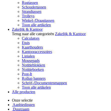
Rugtassen
Schoudertassen
Strandtassen
Trolleys
Winkel-/Draagtassen
Toon alle artikelen
Zakelijk & Kantoor
Terug naar alle categorieën
Zakelijk & Kantoor
Calculators
Etuis
Kaarthouders
Kantooraccessoires
Linialen
Mousepads
Notitieblokken
Notitieboeken
Post-It
Rollup banners
Schrijf-/Documentenmappen
Toon alle artikelen
Alle producten
Onze selectie
Aanbiedingen
Duurzaam