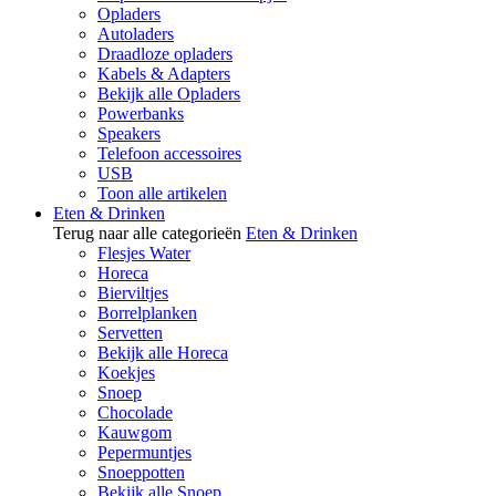
Opladers
Autoladers
Draadloze opladers
Kabels & Adapters
Bekijk alle Opladers
Powerbanks
Speakers
Telefoon accessoires
USB
Toon alle artikelen
Eten & Drinken
Terug naar alle categorieën
Eten & Drinken
Flesjes Water
Horeca
Bierviltjes
Borrelplanken
Servetten
Bekijk alle Horeca
Koekjes
Snoep
Chocolade
Kauwgom
Pepermuntjes
Snoeppotten
Bekijk alle Snoep