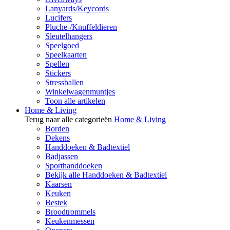
Lanyards/Keycords
Lucifers
Pluche-/Knuffeldieren
Sleutelhangers
Speelgoed
Speelkaarten
Spellen
Stickers
Stressballen
Winkelwagenmuntjes
Toon alle artikelen
Home & Living
Terug naar alle categorieën
Home & Living
Borden
Dekens
Handdoeken & Badtextiel
Badjassen
Sporthanddoeken
Bekijk alle Handdoeken & Badtextiel
Kaarsen
Keuken
Bestek
Broodtrommels
Keukenmessen