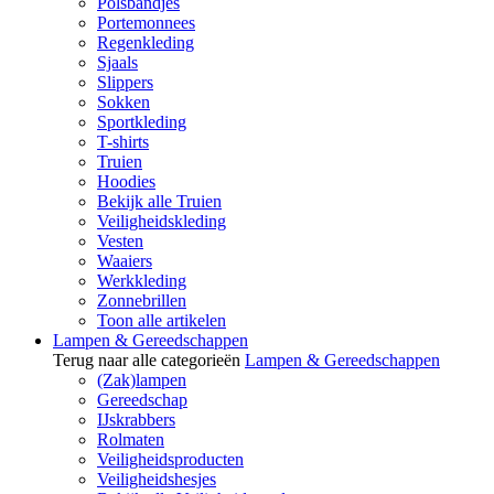
Polsbandjes
Portemonnees
Regenkleding
Sjaals
Slippers
Sokken
Sportkleding
T-shirts
Truien
Hoodies
Bekijk alle Truien
Veiligheidskleding
Vesten
Waaiers
Werkkleding
Zonnebrillen
Toon alle artikelen
Lampen & Gereedschappen
Terug naar alle categorieën
Lampen & Gereedschappen
(Zak)lampen
Gereedschap
IJskrabbers
Rolmaten
Veiligheidsproducten
Veiligheidshesjes