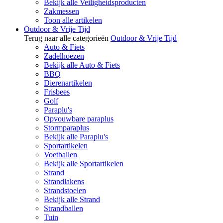
Bekijk alle Veiligheidsproducten
Zakmessen
Toon alle artikelen
Outdoor & Vrije Tijd
Terug naar alle categorieën
Outdoor & Vrije Tijd
Auto & Fiets
Zadelhoezen
Bekijk alle Auto & Fiets
BBQ
Dierenartikelen
Frisbees
Golf
Paraplu's
Opvouwbare paraplus
Stormparaplus
Bekijk alle Paraplu's
Sportartikelen
Voetballen
Bekijk alle Sportartikelen
Strand
Strandlakens
Strandstoelen
Bekijk alle Strand
Strandballen
Tuin