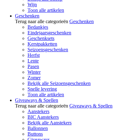
Wijn
Toon alle artikelen
Geschenken
Terug naar alle categorieën
Geschenken
Bedankjes
Eindejaarsgeschenken
Geschenksets
Kerstpakketten
Seizoensgeschenken
Herfst
Lente
Pasen
Winter
Zomer
Bekijk alle Seizoensgeschenken
Snelle levering
Toon alle artikelen
Giveaways & Spellen
Terug naar alle categorieën
Giveaways & Spellen
Aanstekers
BIC Aanstekers
Bekijk alle Aanstekers
Ballonnen
Buttons
Giveaways