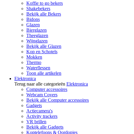
Koffie to go bekers
Shakebekers
Bekijk alle Bekers
Bidons
Glazen
Bierglazen
Theeglazen
Wijnglazen
Bekijk alle Glazen
Kop en Schotels
Mokken
Thermo
Waterflessen
Toon alle artikelen
Elektronica
Terug naar alle categorieën
Elektronica
Computer accessoires
Webcam Covers
Bekijk alle Computer accessoires
Gadgets
Actiecamera's
Activity trackers
VR brillen
Bekijk alle Gadgets
Koptelefoons & Oordopjes