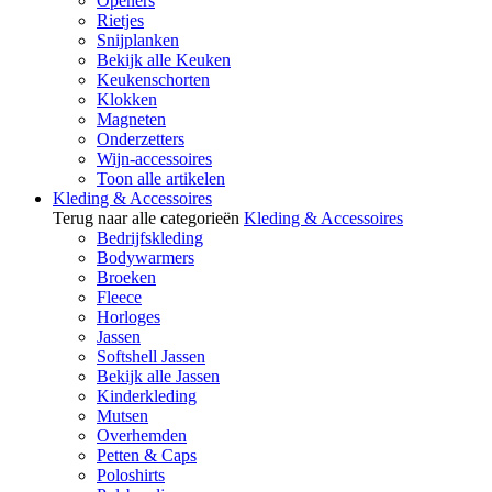
Openers
Rietjes
Snijplanken
Bekijk alle Keuken
Keukenschorten
Klokken
Magneten
Onderzetters
Wijn-accessoires
Toon alle artikelen
Kleding & Accessoires
Terug naar alle categorieën
Kleding & Accessoires
Bedrijfskleding
Bodywarmers
Broeken
Fleece
Horloges
Jassen
Softshell Jassen
Bekijk alle Jassen
Kinderkleding
Mutsen
Overhemden
Petten & Caps
Poloshirts