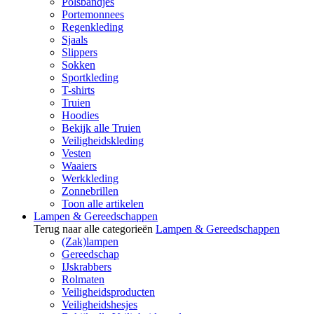
Polsbandjes
Portemonnees
Regenkleding
Sjaals
Slippers
Sokken
Sportkleding
T-shirts
Truien
Hoodies
Bekijk alle Truien
Veiligheidskleding
Vesten
Waaiers
Werkkleding
Zonnebrillen
Toon alle artikelen
Lampen & Gereedschappen
Terug naar alle categorieën
Lampen & Gereedschappen
(Zak)lampen
Gereedschap
IJskrabbers
Rolmaten
Veiligheidsproducten
Veiligheidshesjes