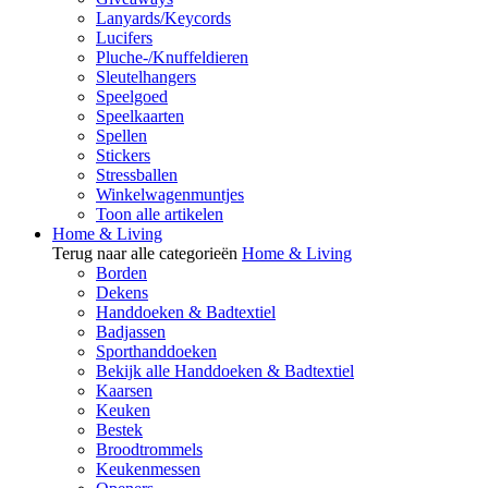
Lanyards/Keycords
Lucifers
Pluche-/Knuffeldieren
Sleutelhangers
Speelgoed
Speelkaarten
Spellen
Stickers
Stressballen
Winkelwagenmuntjes
Toon alle artikelen
Home & Living
Terug naar alle categorieën
Home & Living
Borden
Dekens
Handdoeken & Badtextiel
Badjassen
Sporthanddoeken
Bekijk alle Handdoeken & Badtextiel
Kaarsen
Keuken
Bestek
Broodtrommels
Keukenmessen