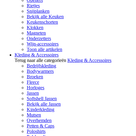
Openers
Rietjes
Snijplanken
Bekijk alle Keuken
Keukenschorten
Klokken
Magneten
Onderzetters
Wijn-accessoires
Toon alle artikelen
Kleding & Accessoires
Terug naar alle categorieën
Kleding & Accessoires
Bedrijfskleding
Bodywarmers
Broeken
Fleece
Horloges
Jassen
Softshell Jassen
Bekijk alle Jassen
Kinderkleding
Mutsen
Overhemden
Petten & Caps
Poloshirts