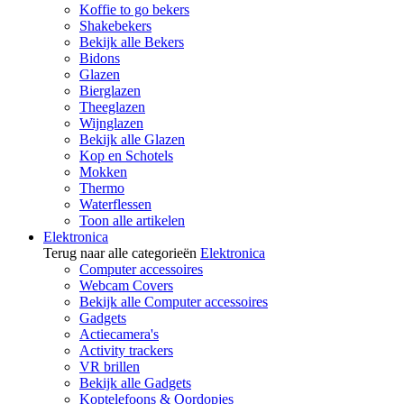
Koffie to go bekers
Shakebekers
Bekijk alle Bekers
Bidons
Glazen
Bierglazen
Theeglazen
Wijnglazen
Bekijk alle Glazen
Kop en Schotels
Mokken
Thermo
Waterflessen
Toon alle artikelen
Elektronica
Terug naar alle categorieën
Elektronica
Computer accessoires
Webcam Covers
Bekijk alle Computer accessoires
Gadgets
Actiecamera's
Activity trackers
VR brillen
Bekijk alle Gadgets
Koptelefoons & Oordopjes