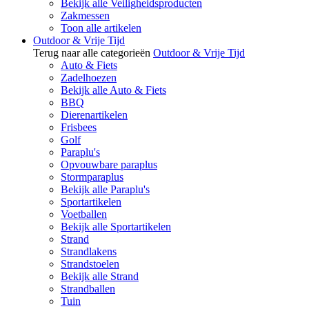
Bekijk alle Veiligheidsproducten
Zakmessen
Toon alle artikelen
Outdoor & Vrije Tijd
Terug naar alle categorieën
Outdoor & Vrije Tijd
Auto & Fiets
Zadelhoezen
Bekijk alle Auto & Fiets
BBQ
Dierenartikelen
Frisbees
Golf
Paraplu's
Opvouwbare paraplus
Stormparaplus
Bekijk alle Paraplu's
Sportartikelen
Voetballen
Bekijk alle Sportartikelen
Strand
Strandlakens
Strandstoelen
Bekijk alle Strand
Strandballen
Tuin