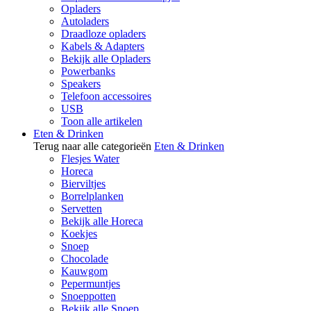
Opladers
Autoladers
Draadloze opladers
Kabels & Adapters
Bekijk alle Opladers
Powerbanks
Speakers
Telefoon accessoires
USB
Toon alle artikelen
Eten & Drinken
Terug naar alle categorieën
Eten & Drinken
Flesjes Water
Horeca
Bierviltjes
Borrelplanken
Servetten
Bekijk alle Horeca
Koekjes
Snoep
Chocolade
Kauwgom
Pepermuntjes
Snoeppotten
Bekijk alle Snoep