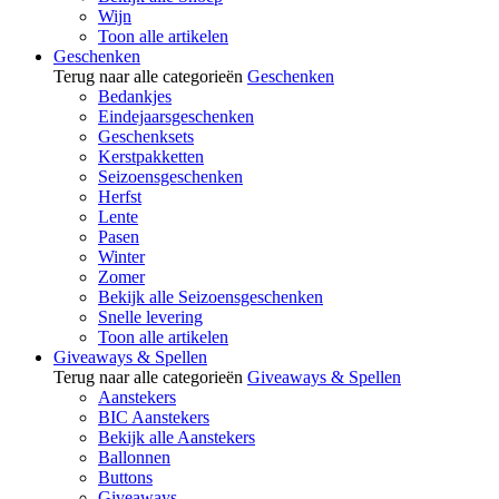
Wijn
Toon alle artikelen
Geschenken
Terug naar alle categorieën
Geschenken
Bedankjes
Eindejaarsgeschenken
Geschenksets
Kerstpakketten
Seizoensgeschenken
Herfst
Lente
Pasen
Winter
Zomer
Bekijk alle Seizoensgeschenken
Snelle levering
Toon alle artikelen
Giveaways & Spellen
Terug naar alle categorieën
Giveaways & Spellen
Aanstekers
BIC Aanstekers
Bekijk alle Aanstekers
Ballonnen
Buttons
Giveaways