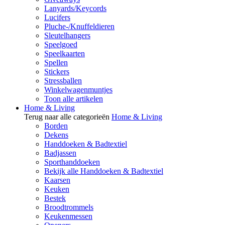
Lanyards/Keycords
Lucifers
Pluche-/Knuffeldieren
Sleutelhangers
Speelgoed
Speelkaarten
Spellen
Stickers
Stressballen
Winkelwagenmuntjes
Toon alle artikelen
Home & Living
Terug naar alle categorieën
Home & Living
Borden
Dekens
Handdoeken & Badtextiel
Badjassen
Sporthanddoeken
Bekijk alle Handdoeken & Badtextiel
Kaarsen
Keuken
Bestek
Broodtrommels
Keukenmessen