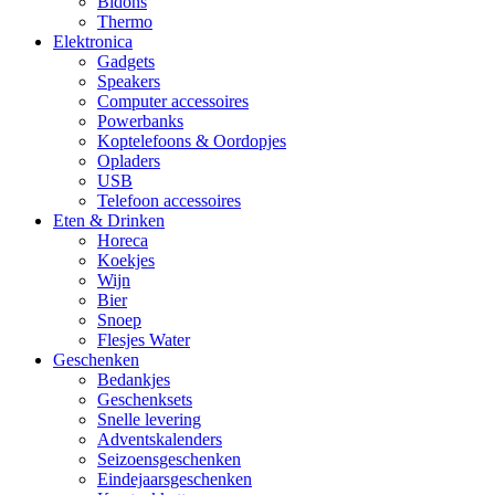
Bidons
Thermo
Elektronica
Gadgets
Speakers
Computer accessoires
Powerbanks
Koptelefoons & Oordopjes
Opladers
USB
Telefoon accessoires
Eten & Drinken
Horeca
Koekjes
Wijn
Bier
Snoep
Flesjes Water
Geschenken
Bedankjes
Geschenksets
Snelle levering
Adventskalenders
Seizoensgeschenken
Eindejaarsgeschenken