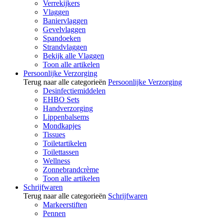
Verrekijkers
Vlaggen
Baniervlaggen
Gevelvlaggen
Spandoeken
Strandvlaggen
Bekijk alle Vlaggen
Toon alle artikelen
Persoonlijke Verzorging
Terug naar alle categorieën
Persoonlijke Verzorging
Desinfectiemiddelen
EHBO Sets
Handverzorging
Lippenbalsems
Mondkapjes
Tissues
Toiletartikelen
Toilettassen
Wellness
Zonnebrandcrème
Toon alle artikelen
Schrijfwaren
Terug naar alle categorieën
Schrijfwaren
Markeerstiften
Pennen