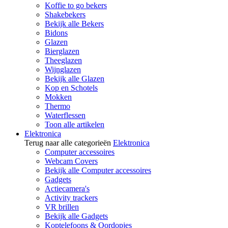
Koffie to go bekers
Shakebekers
Bekijk alle Bekers
Bidons
Glazen
Bierglazen
Theeglazen
Wijnglazen
Bekijk alle Glazen
Kop en Schotels
Mokken
Thermo
Waterflessen
Toon alle artikelen
Elektronica
Terug naar alle categorieën
Elektronica
Computer accessoires
Webcam Covers
Bekijk alle Computer accessoires
Gadgets
Actiecamera's
Activity trackers
VR brillen
Bekijk alle Gadgets
Koptelefoons & Oordopjes