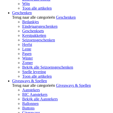
Wijn
Toon alle artikelen
Geschenken
Terug naar alle categorieën
Geschenken
Bedankjes
Eindejaarsgeschenken
Geschenksets
Kerstpakketten
Seizoensgeschenken
Herfst
Lente
Pasen
Winter
Zomer
Bekijk alle Seizoensgeschenken
Snelle levering
Toon alle artikelen
Giveaways & Spellen
Terug naar alle categorieën
Giveaways & Spellen
Aanstekers
BIC Aanstekers
Bekijk alle Aanstekers
Ballonnen
Buttons
Giveaways