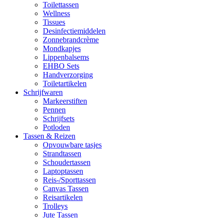
Toilettassen
Wellness
Tissues
Desinfectiemiddelen
Zonnebrandcrème
Mondkapjes
Lippenbalsems
EHBO Sets
Handverzorging
Toiletartikelen
Schrijfwaren
Markeerstiften
Pennen
Schrijfsets
Potloden
Tassen & Reizen
Opvouwbare tasjes
Strandtassen
Schoudertassen
Laptoptassen
Reis-/Sporttassen
Canvas Tassen
Reisartikelen
Trolleys
Jute Tassen