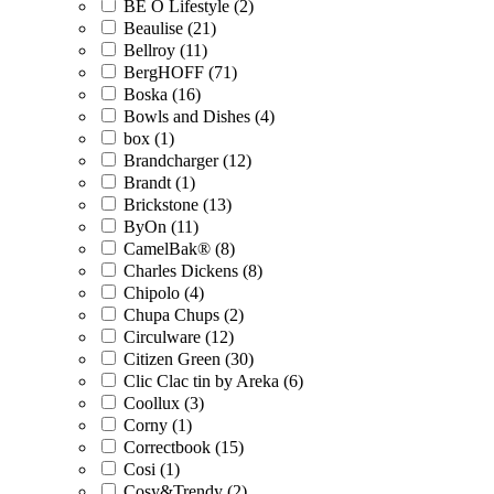
BE O Lifestyle (2)
Beaulise (21)
Bellroy (11)
BergHOFF (71)
Boska (16)
Bowls and Dishes (4)
box (1)
Brandcharger (12)
Brandt (1)
Brickstone (13)
ByOn (11)
CamelBak® (8)
Charles Dickens (8)
Chipolo (4)
Chupa Chups (2)
Circulware (12)
Citizen Green (30)
Clic Clac tin by Areka (6)
Coollux (3)
Corny (1)
Correctbook (15)
Cosi (1)
Cosy&Trendy (2)