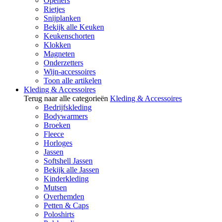
Openers
Rietjes
Snijplanken
Bekijk alle Keuken
Keukenschorten
Klokken
Magneten
Onderzetters
Wijn-accessoires
Toon alle artikelen
Kleding & Accessoires
Terug naar alle categorieën
Kleding & Accessoires
Bedrijfskleding
Bodywarmers
Broeken
Fleece
Horloges
Jassen
Softshell Jassen
Bekijk alle Jassen
Kinderkleding
Mutsen
Overhemden
Petten & Caps
Poloshirts