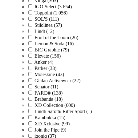
Vinga (303)
IGO Select (3.654)
Toppoint (1.056)
SOL'S (111)
Stilolinea (57)
Lindt (12)
Fruit of the Loom (26)
Lemon & Soda (16)
BIC Graphic (79)
Elevate (156)
Anker (4)
Parker (38)
Moleskine (43)
Gildan Activewear (22)
Senator (11)
FARE® (138)
Brabantia (18)
XD Collection (600)
Lindt/ Sarotti/ Ritter Sport (1)
Kambukka (15)
XD Xclusive (99)
Join the Pipe (9)
iqoniq (37)