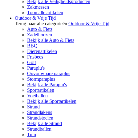
Bekijk alle Veiligheidsproducten
Zakmessen
Toon alle artikelen
Outdoor & Vrije Tijd
Terug naar alle categorieën
Outdoor & Vrije Tijd
Auto & Fiets
Zadelhoezen
Bekijk alle Auto & Fiets
BBQ
Dierenartikelen
Frisbees
Golf
Paraplu's
Opvouwbare paraplus
Stormparaplus
Bekijk alle Paraplu's
Sportartikelen
Voetballen
Bekijk alle Sportartikelen
Strand
Strandlakens
Strandstoelen
Bekijk alle Strand
Strandballen
Tuin