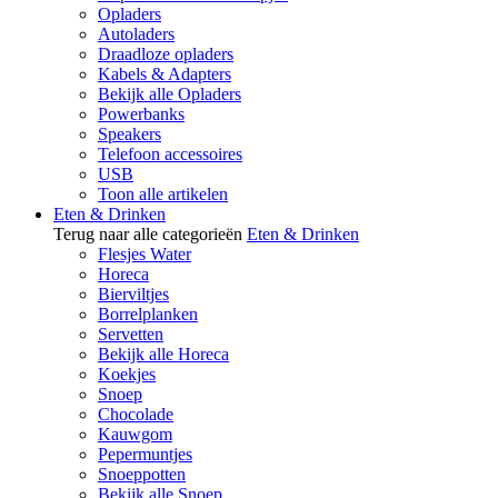
Opladers
Autoladers
Draadloze opladers
Kabels & Adapters
Bekijk alle Opladers
Powerbanks
Speakers
Telefoon accessoires
USB
Toon alle artikelen
Eten & Drinken
Terug naar alle categorieën
Eten & Drinken
Flesjes Water
Horeca
Bierviltjes
Borrelplanken
Servetten
Bekijk alle Horeca
Koekjes
Snoep
Chocolade
Kauwgom
Pepermuntjes
Snoeppotten
Bekijk alle Snoep