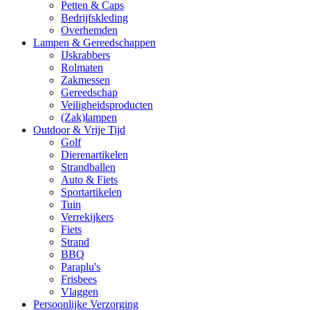
Petten & Caps
Bedrijfskleding
Overhemden
Lampen & Gereedschappen
IJskrabbers
Rolmaten
Zakmessen
Gereedschap
Veiligheidsproducten
(Zak)lampen
Outdoor & Vrije Tijd
Golf
Dierenartikelen
Strandballen
Auto & Fiets
Sportartikelen
Tuin
Verrekijkers
Fiets
Strand
BBQ
Paraplu's
Frisbees
Vlaggen
Persoonlijke Verzorging