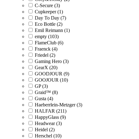
C-Secure (3)
Cupkeeper (1)
Day To Day (7)
Eco Bottle (2)
Emil Reimann (1)
empty (103)
FlameClub (6)
Fraenck (4)
Friedel (2)
Gaming Hero (3)
GearX (20)
GOODJOUR (9)
GOOJOUR (10)
GP (3)
Graid™ (8)
Gusta (4)
Haeberrlein-Metzger (3)
HALFAR (211)
HappyGlass (9)
Headwear (3)
Heidel (2)
Herschel (10)