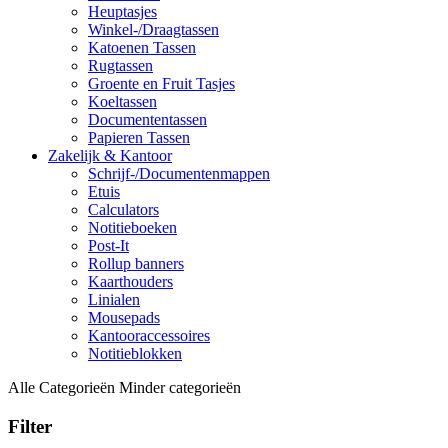
Heuptasjes
Winkel-/Draagtassen
Katoenen Tassen
Rugtassen
Groente en Fruit Tasjes
Koeltassen
Documententassen
Papieren Tassen
Zakelijk & Kantoor
Schrijf-/Documentenmappen
Etuis
Calculators
Notitieboeken
Post-It
Rollup banners
Kaarthouders
Linialen
Mousepads
Kantooraccessoires
Notitieblokken
Alle Categorieën
Minder categorieën
Filter