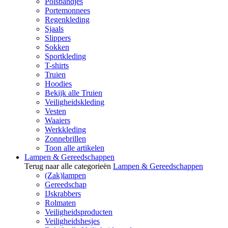
Polsbandjes
Portemonnees
Regenkleding
Sjaals
Slippers
Sokken
Sportkleding
T-shirts
Truien
Hoodies
Bekijk alle Truien
Veiligheidskleding
Vesten
Waaiers
Werkkleding
Zonnebrillen
Toon alle artikelen
Lampen & Gereedschappen
Terug naar alle categorieën
Lampen & Gereedschappen
(Zak)lampen
Gereedschap
IJskrabbers
Rolmaten
Veiligheidsproducten
Veiligheidshesjes