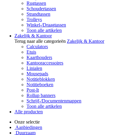
Rugtassen
Schoudertassen
Strandtassen
Trolleys
Winkel-/Draagtassen
Toon alle artikelen
Zakelijk & Kantoor
Terug naar alle categorieën
Zakelijk & Kantoor
Calculators
Etuis
Kaarthouders
Kantooraccessoires
Linialen
Mousepads
Notitieblokken
Notitieboeken
Post-It
Rollup banners
Schrijf-/Documentenmappen
Toon alle artikelen
Alle producten
Onze selectie
Aanbiedingen
Duurzaam