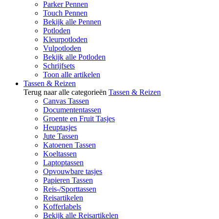
Parker Pennen
Touch Pennen
Bekijk alle Pennen
Potloden
Kleurpotloden
Vulpotloden
Bekijk alle Potloden
Schrijfsets
Toon alle artikelen
Tassen & Reizen
Terug naar alle categorieën
Tassen & Reizen
Canvas Tassen
Documententassen
Groente en Fruit Tasjes
Heuptasjes
Jute Tassen
Katoenen Tassen
Koeltassen
Laptoptassen
Opvouwbare tasjes
Papieren Tassen
Reis-/Sporttassen
Reisartikelen
Kofferlabels
Bekijk alle Reisartikelen