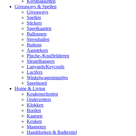
Kerstpakketten
Giveaways & Spellen
Giveaways
Spellen
Stickers
Speelkaarten
Ballonnen
Stressballen
Buttons
Aanstekers
Pluche-/Knuffeldieren
Sleutelhangers
Lanyards/Keycords
Lucifers
Winkelwagenmuntjes
Speelgoed
Home & Living
Keukenschorten
Onderzetters
Klokken
Borden
Kaarsen
Keuken
Magneten
Handdoeken & Badtextiel