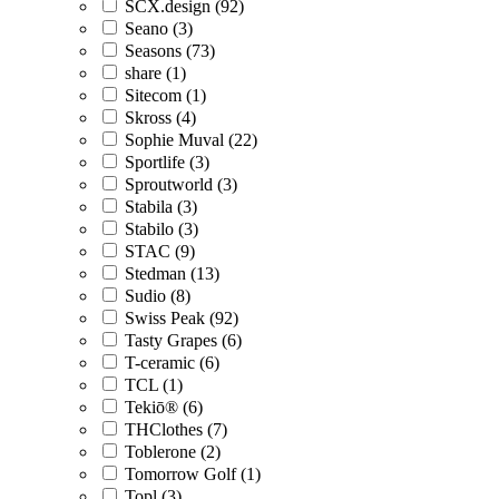
SCX.design (92)
Seano (3)
Seasons (73)
share (1)
Sitecom (1)
Skross (4)
Sophie Muval (22)
Sportlife (3)
Sproutworld (3)
Stabila (3)
Stabilo (3)
STAC (9)
Stedman (13)
Sudio (8)
Swiss Peak (92)
Tasty Grapes (6)
T-ceramic (6)
TCL (1)
Tekiō® (6)
THClothes (7)
Toblerone (2)
Tomorrow Golf (1)
Topl (3)