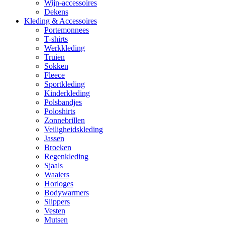
Wijn-accessoires
Dekens
Kleding & Accessoires
Portemonnees
T-shirts
Werkkleding
Truien
Sokken
Fleece
Sportkleding
Kinderkleding
Polsbandjes
Poloshirts
Zonnebrillen
Veiligheidskleding
Jassen
Broeken
Regenkleding
Sjaals
Waaiers
Horloges
Bodywarmers
Slippers
Vesten
Mutsen