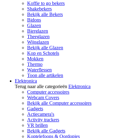
Koffie to go bekers
Shakebekers
Bekijk alle Bekers
Bidons
Glazen
Bierglazen
Theeglazen
Wijnglazen
Bekijk alle Glazen
Kop en Schotels
Mokken
Thermo
Waterflessen
Toon alle artikelen
Elektronica
Terug naar alle categorieën
Elektronica
Computer accessoires
Webcam Covers
Bekijk alle Computer accessoires
Gadgets
Actiecamera's
Activity trackers
VR brillen
Bekijk alle Gadgets
Koptelefoons & Oordopjes