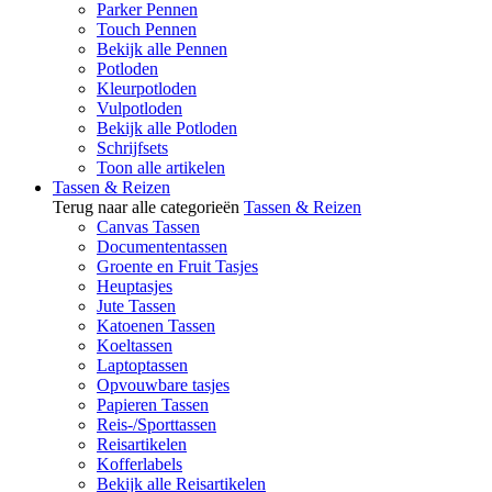
Parker Pennen
Touch Pennen
Bekijk alle Pennen
Potloden
Kleurpotloden
Vulpotloden
Bekijk alle Potloden
Schrijfsets
Toon alle artikelen
Tassen & Reizen
Terug naar alle categorieën
Tassen & Reizen
Canvas Tassen
Documententassen
Groente en Fruit Tasjes
Heuptasjes
Jute Tassen
Katoenen Tassen
Koeltassen
Laptoptassen
Opvouwbare tasjes
Papieren Tassen
Reis-/Sporttassen
Reisartikelen
Kofferlabels
Bekijk alle Reisartikelen