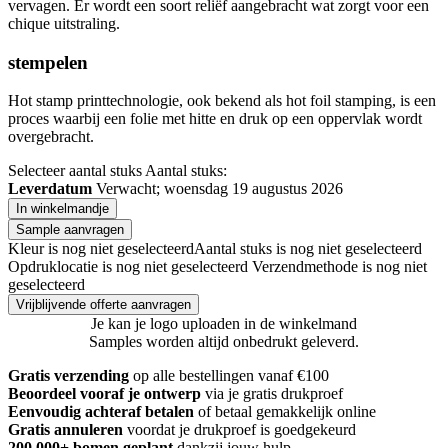
vervagen. Er wordt een soort reliëf aangebracht wat zorgt voor een
chique uitstraling.
stempelen
Hot stamp printtechnologie, ook bekend als hot foil stamping, is een
proces waarbij een folie met hitte en druk op een oppervlak wordt
overgebracht.
Selecteer aantal stuks
Aantal stuks:
Leverdatum
Verwacht; woensdag 19 augustus 2026
In winkelmandje
Sample aanvragen
Kleur is nog niet geselecteerd
Aantal stuks is nog niet geselecteerd
Opdruklocatie is nog niet geselecteerd
Verzendmethode is nog niet
geselecteerd
Vrijblijvende offerte aanvragen
Je kan je logo uploaden in de winkelmand
Samples worden altijd onbedrukt geleverd.
Gratis verzending
op alle bestellingen vanaf €100
Beoordeel vooraf je ontwerp
via je gratis drukproef
Eenvoudig achteraf betalen
of betaal gemakkelijk online
Gratis annuleren
voordat je drukproef is goedgekeurd
200.000+ bomen geplant
dankzij jouw hulp