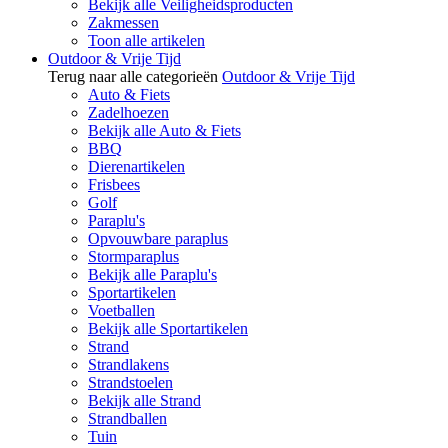
Bekijk alle Veiligheidsproducten
Zakmessen
Toon alle artikelen
Outdoor & Vrije Tijd
Terug naar alle categorieën
Outdoor & Vrije Tijd
Auto & Fiets
Zadelhoezen
Bekijk alle Auto & Fiets
BBQ
Dierenartikelen
Frisbees
Golf
Paraplu's
Opvouwbare paraplus
Stormparaplus
Bekijk alle Paraplu's
Sportartikelen
Voetballen
Bekijk alle Sportartikelen
Strand
Strandlakens
Strandstoelen
Bekijk alle Strand
Strandballen
Tuin