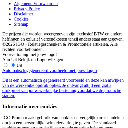
Algemene Voorwaarden
Privacy Policy
Disclaimer
Cookies
Sitemap
De prijzen die worden weergegeven zijn exclusief BTW en andere
heffingen en exlusief verzendkosten tenzij anders staat aangegeven.
©2026 IGO - Relatiegeschenken & Promotionele artikelen. Alle
rechten voorbehouden.
Voorvertoning met jouw logo!
Aan
Uit
Bekijk nu
Logo wijzigen
Uit
Automatisch gegenereerd voorbeeld met jouw logo
i
Dit is een automatisch gegenereerd voorbeeld en deze kan afwijken
van de werkelijke opdruk opties. Je ontvangt altijd een gratis
drukproef van jouw werkelijke bestelling voordat we de productie
starten.
Informatie over cookies
IGO Promo maakt gebruik van cookies en vergelijkbare technieken
om jou een persoonlijke winkelervaring te geven. De standaard
cookies zorgen ervoor dat jij een goede ervaring hebt op onze