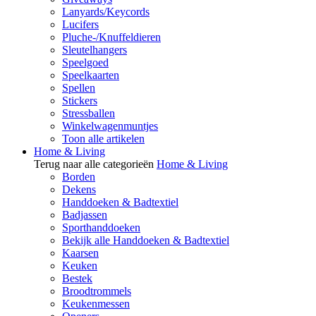
Lanyards/Keycords
Lucifers
Pluche-/Knuffeldieren
Sleutelhangers
Speelgoed
Speelkaarten
Spellen
Stickers
Stressballen
Winkelwagenmuntjes
Toon alle artikelen
Home & Living
Terug naar alle categorieën
Home & Living
Borden
Dekens
Handdoeken & Badtextiel
Badjassen
Sporthanddoeken
Bekijk alle Handdoeken & Badtextiel
Kaarsen
Keuken
Bestek
Broodtrommels
Keukenmessen