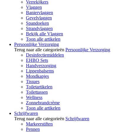
Verrekijkers
Vlaggen
Baniervlaggen
Gevelvlaggen
Spandoeken
Strandvlaggen
Bekijk alle Vlaggen
Toon alle artikelen
Persoonlijke Verzorging
Terug naar alle categorieën
Persoonlijke Verzorging
Desinfectiemiddelen
EHBO Sets
Handverzorging
Lippenbalsems
Mondkapjes
Tissues
Toiletartikelen
Toilettassen
Wellness
Zonnebrandcrème
Toon alle artikelen
Schrijfwaren
Terug naar alle categorieën
Schrijfwaren
Markeerstiften
Pennen