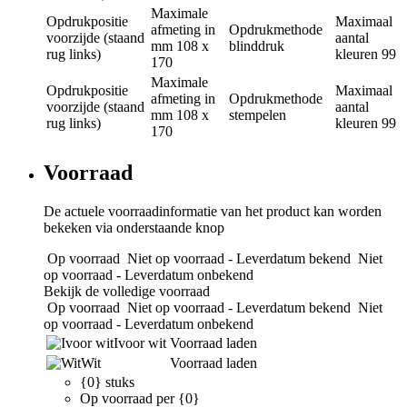
Maximale
Opdrukpositie
Maximaal
afmeting in
Opdrukmethode
voorzijde (staand
aantal
mm
108 x
blinddruk
rug links)
kleuren
99
170
Maximale
Opdrukpositie
Maximaal
afmeting in
Opdrukmethode
voorzijde (staand
aantal
mm
108 x
stempelen
rug links)
kleuren
99
170
Voorraad
De actuele voorraadinformatie van het product kan worden
bekeken via onderstaande knop
Op voorraad
Niet op voorraad - Leverdatum bekend
Niet
op voorraad - Leverdatum onbekend
Bekijk de volledige voorraad
Op voorraad
Niet op voorraad - Leverdatum bekend
Niet
op voorraad - Leverdatum onbekend
Ivoor wit
Voorraad laden
Wit
Voorraad laden
{0} stuks
Op voorraad per {0}