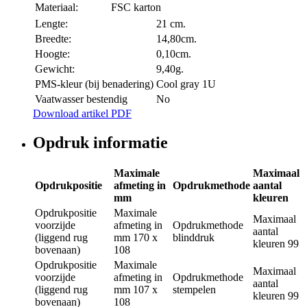
Materiaal:
FSC karton
Lengte:
21 cm.
Breedte:
14,80cm.
Hoogte:
0,10cm.
Gewicht:
9,40g.
PMS-kleur (bij benadering)
Cool gray 1U
Vaatwasser bestendig
No
Download artikel PDF
Opdruk informatie
Maximale
Maximaal
Opdrukpositie
afmeting in
Opdrukmethode
aantal
mm
kleuren
Opdrukpositie
Maximale
Maximaal
voorzijde
afmeting in
Opdrukmethode
aantal
(liggend rug
mm
170 x
blinddruk
kleuren
99
bovenaan)
108
Opdrukpositie
Maximale
Maximaal
voorzijde
afmeting in
Opdrukmethode
aantal
(liggend rug
mm
107 x
stempelen
kleuren
99
bovenaan)
108