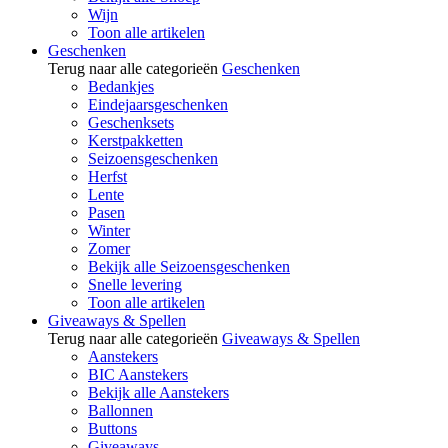
Wijn
Toon alle artikelen
Geschenken
Terug naar alle categorieën
Geschenken
Bedankjes
Eindejaarsgeschenken
Geschenksets
Kerstpakketten
Seizoensgeschenken
Herfst
Lente
Pasen
Winter
Zomer
Bekijk alle Seizoensgeschenken
Snelle levering
Toon alle artikelen
Giveaways & Spellen
Terug naar alle categorieën
Giveaways & Spellen
Aanstekers
BIC Aanstekers
Bekijk alle Aanstekers
Ballonnen
Buttons
Giveaways