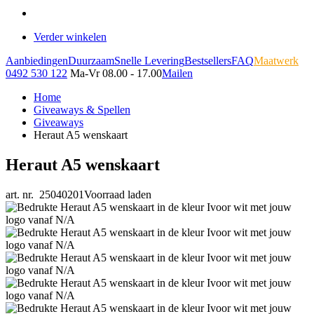
Verder winkelen
Aanbiedingen
Duurzaam
Snelle Levering
Bestsellers
FAQ
Maatwerk
0492 530 122
Ma-Vr 08.00 - 17.00
Mailen
Home
Giveaways & Spellen
Giveaways
Heraut A5 wenskaart
Heraut A5 wenskaart
art. nr. 25040201
Voorraad laden