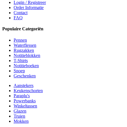
Login / Registreer
Order Informatie
Contact
FAQ
Populaire Categoriën
Pennen
Waterflessen
Rugzakken
Notitieblokken
T-Shirts
Notitieboeken
Snoep
Geschenken
Aanstekers
Keukenschorten
Paraplu's
Powerbanks
Winkeltassen
Glazen
Truien
Mokken