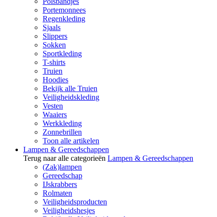
Polsbandjes
Portemonnees
Regenkleding
Sjaals
Slippers
Sokken
Sportkleding
T-shirts
Truien
Hoodies
Bekijk alle Truien
Veiligheidskleding
Vesten
Waaiers
Werkkleding
Zonnebrillen
Toon alle artikelen
Lampen & Gereedschappen
Terug naar alle categorieën
Lampen & Gereedschappen
(Zak)lampen
Gereedschap
IJskrabbers
Rolmaten
Veiligheidsproducten
Veiligheidshesjes