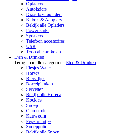
Opladers
Autoladers
Draadloze opladers
Kabels & Adapters
Bekijk alle Opladers
Powerbanks
Speakers
Telefoon accessoires
USB
Toon alle artikelen
Eten & Drinken
Terug naar alle categorieën
Eten & Drinken
Flesjes Water
Horeca
Bierviltjes
Borrelplanken
Servetten
Bekijk alle Horeca
Koekjes
Snoep
Chocolade
Kauwgom
Pepermuntjes
Snoeppotten
Bekijk alle Snoep