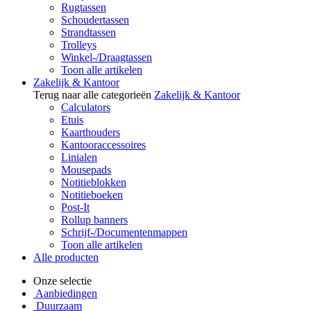
Rugtassen
Schoudertassen
Strandtassen
Trolleys
Winkel-/Draagtassen
Toon alle artikelen
Zakelijk & Kantoor
Terug naar alle categorieën
Zakelijk & Kantoor
Calculators
Etuis
Kaarthouders
Kantooraccessoires
Linialen
Mousepads
Notitieblokken
Notitieboeken
Post-It
Rollup banners
Schrijf-/Documentenmappen
Toon alle artikelen
Alle producten
Onze selectie
Aanbiedingen
Duurzaam