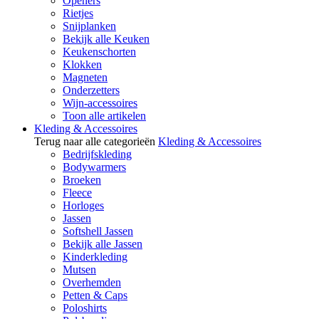
Openers
Rietjes
Snijplanken
Bekijk alle Keuken
Keukenschorten
Klokken
Magneten
Onderzetters
Wijn-accessoires
Toon alle artikelen
Kleding & Accessoires
Terug naar alle categorieën
Kleding & Accessoires
Bedrijfskleding
Bodywarmers
Broeken
Fleece
Horloges
Jassen
Softshell Jassen
Bekijk alle Jassen
Kinderkleding
Mutsen
Overhemden
Petten & Caps
Poloshirts