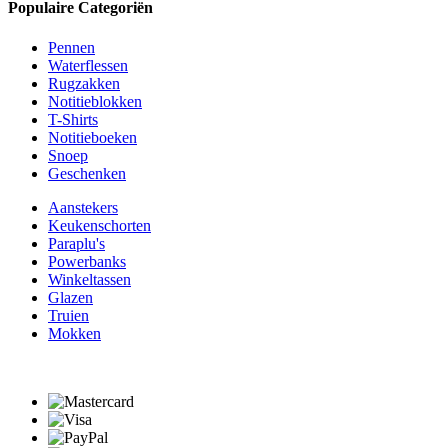
Populaire Categoriën
Pennen
Waterflessen
Rugzakken
Notitieblokken
T-Shirts
Notitieboeken
Snoep
Geschenken
Aanstekers
Keukenschorten
Paraplu's
Powerbanks
Winkeltassen
Glazen
Truien
Mokken