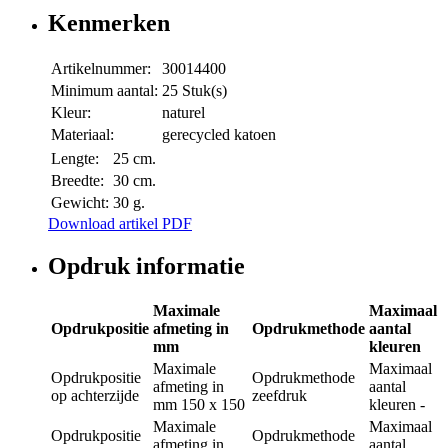
Kenmerken
Artikelnummer:
30014400
Minimum aantal:
25 Stuk(s)
Kleur:
naturel
Materiaal:
gerecycled katoen
Lengte:
25 cm.
Breedte:
30 cm.
Gewicht:
30 g.
Download artikel PDF
Opdruk informatie
Maximale
Maximaal
Opdrukpositie
afmeting in
Opdrukmethode
aantal
mm
kleuren
Maximale
Maximaal
Opdrukpositie
Opdrukmethode
afmeting in
aantal
op achterzijde
zeefdruk
mm
150 x 150
kleuren
-
Maximale
Maximaal
Opdrukpositie
Opdrukmethode
afmeting in
aantal