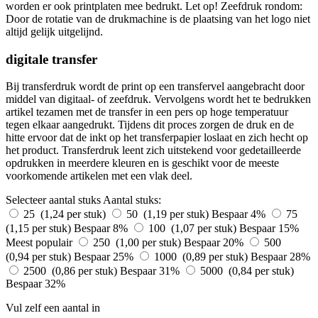
worden er ook printplaten mee bedrukt. Let op! Zeefdruk rondom:
Door de rotatie van de drukmachine is de plaatsing van het logo niet
altijd gelijk uitgelijnd.
digitale transfer
Bij transferdruk wordt de print op een transfervel aangebracht door
middel van digitaal- of zeefdruk. Vervolgens wordt het te bedrukken
artikel tezamen met de transfer in een pers op hoge temperatuur
tegen elkaar aangedrukt. Tijdens dit proces zorgen de druk en de
hitte ervoor dat de inkt op het transferpapier loslaat en zich hecht op
het product. Transferdruk leent zich uitstekend voor gedetailleerde
opdrukken in meerdere kleuren en is geschikt voor de meeste
voorkomende artikelen met een vlak deel.
Selecteer aantal stuks
Aantal stuks:
25 (1,24 per stuk)
50 (1,19 per stuk)
Bespaar 4%
75
(1,15 per stuk)
Bespaar 8%
100 (1,07 per stuk)
Bespaar 15%
Meest populair
250 (1,00 per stuk)
Bespaar 20%
500
(0,94 per stuk)
Bespaar 25%
1000 (0,89 per stuk)
Bespaar 28%
2500 (0,86 per stuk)
Bespaar 31%
5000 (0,84 per stuk)
Bespaar 32%
Vul zelf een aantal in