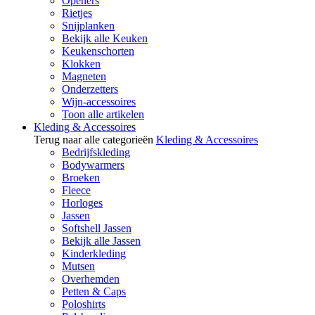
Openers
Rietjes
Snijplanken
Bekijk alle Keuken
Keukenschorten
Klokken
Magneten
Onderzetters
Wijn-accessoires
Toon alle artikelen
Kleding & Accessoires
Terug naar alle categorieën
Kleding & Accessoires
Bedrijfskleding
Bodywarmers
Broeken
Fleece
Horloges
Jassen
Softshell Jassen
Bekijk alle Jassen
Kinderkleding
Mutsen
Overhemden
Petten & Caps
Poloshirts