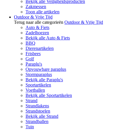
Bekijk alle Veiligheidsproducten
Zakmessen
Toon alle artikelen
Outdoor & Vrije Tijd
Terug naar alle categorieën
Outdoor & Vrije Tijd
Auto & Fiets
Zadelhoezen
Bekijk alle Auto & Fiets
BBQ
Dierenartikelen
Frisbees
Golf
Paraplu's
Opvouwbare paraplus
Stormparaplus
Bekijk alle Paraplu's
Sportartikelen
Voetballen
Bekijk alle Sportartikelen
Strand
Strandlakens
Strandstoelen
Bekijk alle Strand
Strandballen
Tuin