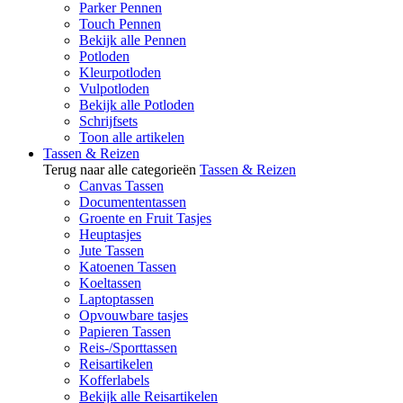
Parker Pennen
Touch Pennen
Bekijk alle Pennen
Potloden
Kleurpotloden
Vulpotloden
Bekijk alle Potloden
Schrijfsets
Toon alle artikelen
Tassen & Reizen
Terug naar alle categorieën
Tassen & Reizen
Canvas Tassen
Documententassen
Groente en Fruit Tasjes
Heuptasjes
Jute Tassen
Katoenen Tassen
Koeltassen
Laptoptassen
Opvouwbare tasjes
Papieren Tassen
Reis-/Sporttassen
Reisartikelen
Kofferlabels
Bekijk alle Reisartikelen