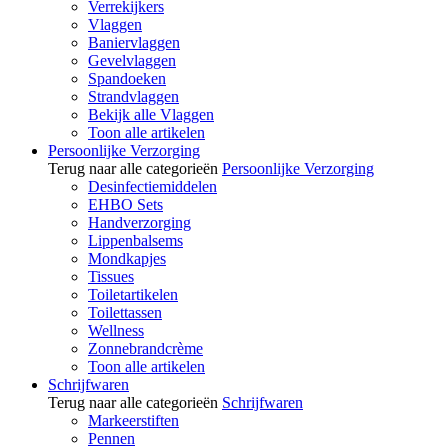
Verrekijkers
Vlaggen
Baniervlaggen
Gevelvlaggen
Spandoeken
Strandvlaggen
Bekijk alle Vlaggen
Toon alle artikelen
Persoonlijke Verzorging
Terug naar alle categorieën
Persoonlijke Verzorging
Desinfectiemiddelen
EHBO Sets
Handverzorging
Lippenbalsems
Mondkapjes
Tissues
Toiletartikelen
Toilettassen
Wellness
Zonnebrandcrème
Toon alle artikelen
Schrijfwaren
Terug naar alle categorieën
Schrijfwaren
Markeerstiften
Pennen