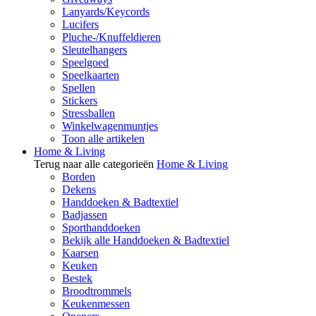
Lanyards/Keycords
Lucifers
Pluche-/Knuffeldieren
Sleutelhangers
Speelgoed
Speelkaarten
Spellen
Stickers
Stressballen
Winkelwagenmuntjes
Toon alle artikelen
Home & Living
Terug naar alle categorieën
Home & Living
Borden
Dekens
Handdoeken & Badtextiel
Badjassen
Sporthanddoeken
Bekijk alle Handdoeken & Badtextiel
Kaarsen
Keuken
Bestek
Broodtrommels
Keukenmessen