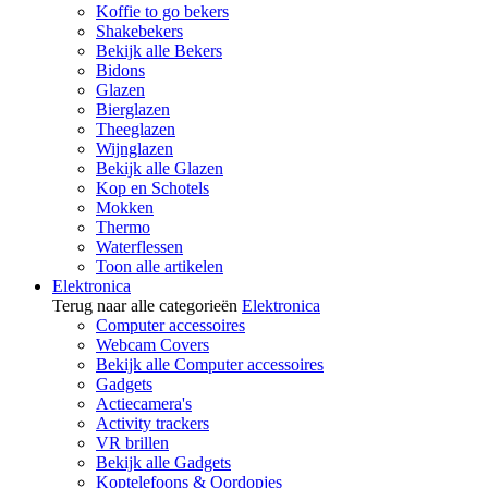
Koffie to go bekers
Shakebekers
Bekijk alle Bekers
Bidons
Glazen
Bierglazen
Theeglazen
Wijnglazen
Bekijk alle Glazen
Kop en Schotels
Mokken
Thermo
Waterflessen
Toon alle artikelen
Elektronica
Terug naar alle categorieën
Elektronica
Computer accessoires
Webcam Covers
Bekijk alle Computer accessoires
Gadgets
Actiecamera's
Activity trackers
VR brillen
Bekijk alle Gadgets
Koptelefoons & Oordopjes