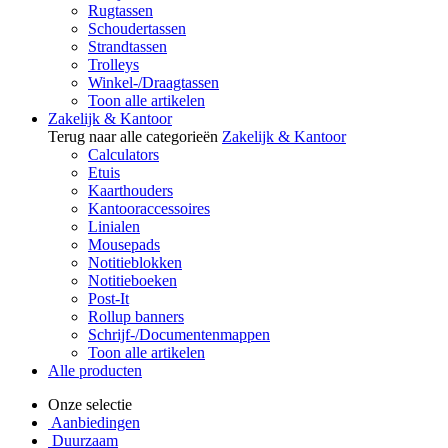
Rugtassen
Schoudertassen
Strandtassen
Trolleys
Winkel-/Draagtassen
Toon alle artikelen
Zakelijk & Kantoor
Terug naar alle categorieën
Zakelijk & Kantoor
Calculators
Etuis
Kaarthouders
Kantooraccessoires
Linialen
Mousepads
Notitieblokken
Notitieboeken
Post-It
Rollup banners
Schrijf-/Documentenmappen
Toon alle artikelen
Alle producten
Onze selectie
Aanbiedingen
Duurzaam