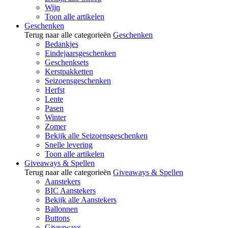
Wijn
Toon alle artikelen
Geschenken
Terug naar alle categorieën
Geschenken
Bedankjes
Eindejaarsgeschenken
Geschenksets
Kerstpakketten
Seizoensgeschenken
Herfst
Lente
Pasen
Winter
Zomer
Bekijk alle Seizoensgeschenken
Snelle levering
Toon alle artikelen
Giveaways & Spellen
Terug naar alle categorieën
Giveaways & Spellen
Aanstekers
BIC Aanstekers
Bekijk alle Aanstekers
Ballonnen
Buttons
Giveaways