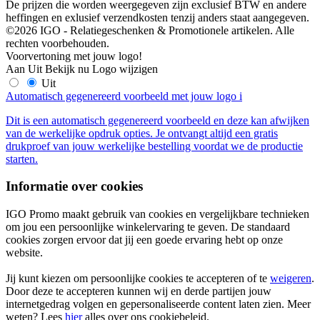
De prijzen die worden weergegeven zijn exclusief BTW en andere
heffingen en exlusief verzendkosten tenzij anders staat aangegeven.
©2026 IGO - Relatiegeschenken & Promotionele artikelen. Alle
rechten voorbehouden.
Voorvertoning met jouw logo!
Aan
Uit
Bekijk nu
Logo wijzigen
Uit
Automatisch gegenereerd voorbeeld met jouw logo
i
Dit is een automatisch gegenereerd voorbeeld en deze kan afwijken
van de werkelijke opdruk opties. Je ontvangt altijd een gratis
drukproef van jouw werkelijke bestelling voordat we de productie
starten.
Informatie over cookies
IGO Promo maakt gebruik van cookies en vergelijkbare technieken
om jou een persoonlijke winkelervaring te geven. De standaard
cookies zorgen ervoor dat jij een goede ervaring hebt op onze
website.
Jij kunt kiezen om persoonlijke cookies te accepteren of te
weigeren
.
Door deze te accepteren kunnen wij en derde partijen jouw
internetgedrag volgen en gepersonaliseerde content laten zien. Meer
weten? Lees
hier
alles over ons cookiebeleid.