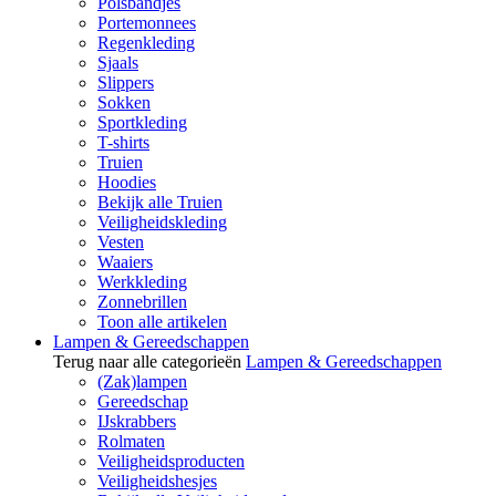
Polsbandjes
Portemonnees
Regenkleding
Sjaals
Slippers
Sokken
Sportkleding
T-shirts
Truien
Hoodies
Bekijk alle Truien
Veiligheidskleding
Vesten
Waaiers
Werkkleding
Zonnebrillen
Toon alle artikelen
Lampen & Gereedschappen
Terug naar alle categorieën
Lampen & Gereedschappen
(Zak)lampen
Gereedschap
IJskrabbers
Rolmaten
Veiligheidsproducten
Veiligheidshesjes