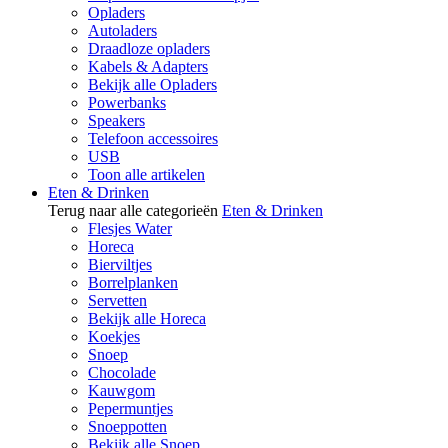
Opladers
Autoladers
Draadloze opladers
Kabels & Adapters
Bekijk alle Opladers
Powerbanks
Speakers
Telefoon accessoires
USB
Toon alle artikelen
Eten & Drinken
Terug naar alle categorieën
Eten & Drinken
Flesjes Water
Horeca
Bierviltjes
Borrelplanken
Servetten
Bekijk alle Horeca
Koekjes
Snoep
Chocolade
Kauwgom
Pepermuntjes
Snoeppotten
Bekijk alle Snoep