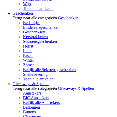
Wijn
Toon alle artikelen
Geschenken
Terug naar alle categorieën
Geschenken
Bedankjes
Eindejaarsgeschenken
Geschenksets
Kerstpakketten
Seizoensgeschenken
Herfst
Lente
Pasen
Winter
Zomer
Bekijk alle Seizoensgeschenken
Snelle levering
Toon alle artikelen
Giveaways & Spellen
Terug naar alle categorieën
Giveaways & Spellen
Aanstekers
BIC Aanstekers
Bekijk alle Aanstekers
Ballonnen
Buttons
Giveaways