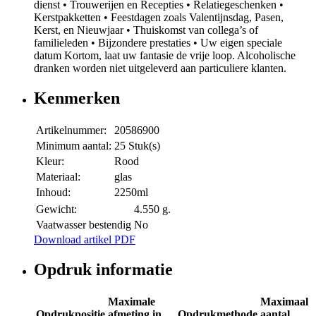
dienst • Trouwerijen en Recepties • Relatiegeschenken •
Kerstpakketten • Feestdagen zoals Valentijnsdag, Pasen,
Kerst, en Nieuwjaar • Thuiskomst van collega’s of
familieleden • Bijzondere prestaties • Uw eigen speciale
datum Kortom, laat uw fantasie de vrije loop. Alcoholische
dranken worden niet uitgeleverd aan particuliere klanten.
Kenmerken
Artikelnummer:
20586900
Minimum aantal:
25 Stuk(s)
Kleur:
Rood
Materiaal:
glas
Inhoud:
2250ml
Gewicht:
4.550 g.
Vaatwasser bestendig
No
Download artikel PDF
Opdruk informatie
Maximale
Maximaal
Opdrukpositie
afmeting in
Opdrukmethode
aantal