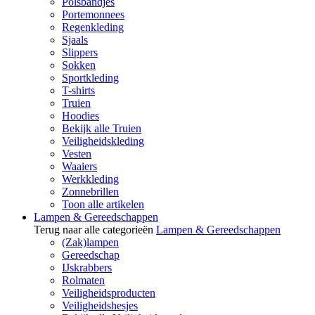
Polsbandjes
Portemonnees
Regenkleding
Sjaals
Slippers
Sokken
Sportkleding
T-shirts
Truien
Hoodies
Bekijk alle Truien
Veiligheidskleding
Vesten
Waaiers
Werkkleding
Zonnebrillen
Toon alle artikelen
Lampen & Gereedschappen
Terug naar alle categorieën
Lampen & Gereedschappen
(Zak)lampen
Gereedschap
IJskrabbers
Rolmaten
Veiligheidsproducten
Veiligheidshesjes