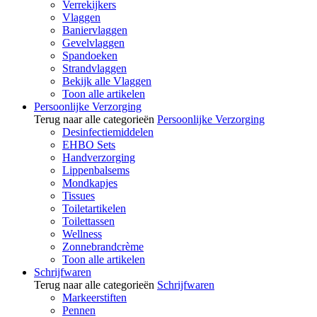
Verrekijkers
Vlaggen
Baniervlaggen
Gevelvlaggen
Spandoeken
Strandvlaggen
Bekijk alle Vlaggen
Toon alle artikelen
Persoonlijke Verzorging
Terug naar alle categorieën
Persoonlijke Verzorging
Desinfectiemiddelen
EHBO Sets
Handverzorging
Lippenbalsems
Mondkapjes
Tissues
Toiletartikelen
Toilettassen
Wellness
Zonnebrandcrème
Toon alle artikelen
Schrijfwaren
Terug naar alle categorieën
Schrijfwaren
Markeerstiften
Pennen