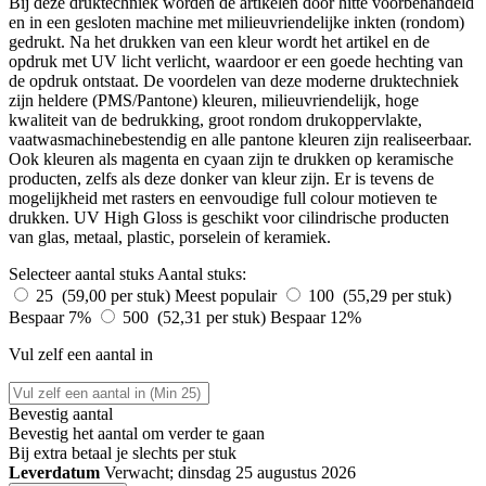
Bij deze druktechniek worden de artikelen door hitte voorbehandeld
en in een gesloten machine met milieuvriendelijke inkten (rondom)
gedrukt. Na het drukken van een kleur wordt het artikel en de
opdruk met UV licht verlicht, waardoor er een goede hechting van
de opdruk ontstaat. De voordelen van deze moderne druktechniek
zijn heldere (PMS/Pantone) kleuren, milieuvriendelijk, hoge
kwaliteit van de bedrukking, groot rondom drukoppervlakte,
vaatwasmachinebestendig en alle pantone kleuren zijn realiseerbaar.
Ook kleuren als magenta en cyaan zijn te drukken op keramische
producten, zelfs als deze donker van kleur zijn. Er is tevens de
mogelijkheid met rasters en eenvoudige full colour motieven te
drukken. UV High Gloss is geschikt voor cilindrische producten
van glas, metaal, plastic, porselein of keramiek.
Selecteer aantal stuks
Aantal stuks:
25 (59,00 per stuk)
Meest populair
100 (55,29 per stuk)
Bespaar 7%
500 (52,31 per stuk)
Bespaar 12%
Vul zelf een aantal in
Bevestig aantal
Bevestig het aantal om verder te gaan
Bij
extra betaal je slechts
per stuk
Leverdatum
Verwacht; dinsdag 25 augustus 2026