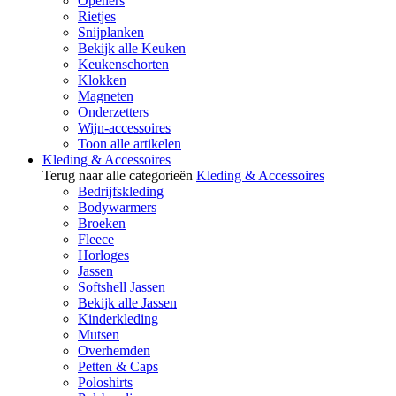
Openers
Rietjes
Snijplanken
Bekijk alle Keuken
Keukenschorten
Klokken
Magneten
Onderzetters
Wijn-accessoires
Toon alle artikelen
Kleding & Accessoires
Terug naar alle categorieën
Kleding & Accessoires
Bedrijfskleding
Bodywarmers
Broeken
Fleece
Horloges
Jassen
Softshell Jassen
Bekijk alle Jassen
Kinderkleding
Mutsen
Overhemden
Petten & Caps
Poloshirts