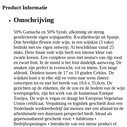
Product Informatie
Omschrijving
50% Garnacha en 50% Syrah, afkomstig uit streng
geselecteerde eigen wijngaarden. Kwaliteitswijn uit Spanje.
Drie heerlijke flessen rode wijn, in een wijnkist (3 vaks)
bedrukt met uw eigen ontwerp. Al beschikbaar vanaf 25
stuks. Deze fraaie rode wijn heeft een intense kleur van
zwarte kersen. Een complexe neus met aroma's van rijp rood
en zwart fruit. In de mond is het fruit duidelijk aanwezig. De
smaken zijn perfect in evenwicht, vol en intens. Een lange
afdronk. Drinken tussen de 17 en 19 graden Celsius. De
wijnkist kunt u in elke stijl en vorm naar wens (laten)
ontwerpen tot en met het bereik van 19,6 x 35,6cm. De
gezichten op de etiketten, die de zon en de bodem van de wijn
weerspiegelen, zijn het werk van de kunstenaar Enrique
Torrijos. De wijn is vegan en draagt het European Vegetarian
Union certificaat. Verpakking en logistiek geschiedt door een
Nederlands werkleerbedrijf dat mensen met een afstand tot de
arbeidsmarkt een duurzaam perspectief biedt. Ideaal als
gepersonaliseerd geschenk voor: • Jubileums •
Bedrijfsopeningen • Introductie van een nieuw product of