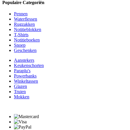
Populaire Categoriën
Pennen
Waterflessen
Rugzakken
Notitieblokken
T-Shirts
Notitieboeken
Snoep
Geschenken
Aanstekers
Keukenschorten
Paraplu's
Powerbanks
Winkeltassen
Glazen
Truien
Mokken