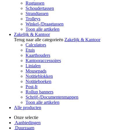
Rugtassen
Schoudertassen
Strandtassen
Trolleys
Winkel-/Draagtassen
Toon alle artikelen
Zakelijk & Kantoor
Terug naar alle categorieën
Zakelijk & Kantoor
Calculators
Etuis
Kaarthouders
Kantooraccessoires
Linialen
Mousepads
Notitieblokken
Notitieboeken
Post-It
Rollup banners
Schrijf-/Documentenmappen
Toon alle artikelen
Alle producten
Onze selectie
Aanbiedingen
Duurzaam