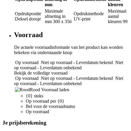
mm
kleuren
Maximale
Maximaal
Opdrukpositie
Opdrukmethode
afmeting in
aantal
Deksel doosje
UV-print
mm
300 x 356
kleuren
99
Voorraad
De actuele voorraadinformatie van het product kan worden
bekeken via onderstaande knop
Op voorraad
Niet op voorraad - Leverdatum bekend
Niet
op voorraad - Leverdatum onbekend
Bekijk de volledige voorraad
Op voorraad
Niet op voorraad - Leverdatum bekend
Niet
op voorraad - Leverdatum onbekend
Rood
Voorraad laden
{0} stuks
Op voorraad per {0}
Bel voor de voorraadstatus
Op voorraad
Je prijsberekening