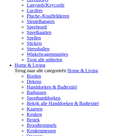
Lanyards/Keycords
Lucifers
Pluche-/Knuffeldieren
Sleutelhangers
Speelgoed
Speelkaarten
Spellen
Stickers
Stressballen
Winkelwagenmuntjes
Toon alle artikelen
Home & Living
Terug naar alle categorieën
Home & Living
Borden
Dekens
Handdoeken & Badtextiel
Badjassen
Sporthanddoeken
Bekijk alle Handdoeken & Badtextiel
Kaarsen
Keuken
Bestek
Broodtrommels
Keukenmessen