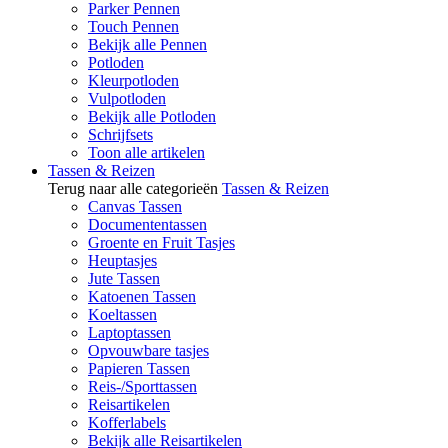
Parker Pennen
Touch Pennen
Bekijk alle Pennen
Potloden
Kleurpotloden
Vulpotloden
Bekijk alle Potloden
Schrijfsets
Toon alle artikelen
Tassen & Reizen
Terug naar alle categorieën
Tassen & Reizen
Canvas Tassen
Documententassen
Groente en Fruit Tasjes
Heuptasjes
Jute Tassen
Katoenen Tassen
Koeltassen
Laptoptassen
Opvouwbare tasjes
Papieren Tassen
Reis-/Sporttassen
Reisartikelen
Kofferlabels
Bekijk alle Reisartikelen