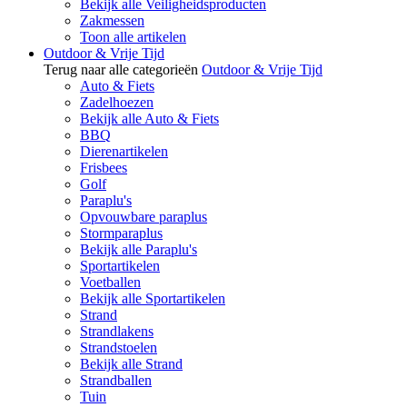
Bekijk alle Veiligheidsproducten
Zakmessen
Toon alle artikelen
Outdoor & Vrije Tijd
Terug naar alle categorieën
Outdoor & Vrije Tijd
Auto & Fiets
Zadelhoezen
Bekijk alle Auto & Fiets
BBQ
Dierenartikelen
Frisbees
Golf
Paraplu's
Opvouwbare paraplus
Stormparaplus
Bekijk alle Paraplu's
Sportartikelen
Voetballen
Bekijk alle Sportartikelen
Strand
Strandlakens
Strandstoelen
Bekijk alle Strand
Strandballen
Tuin