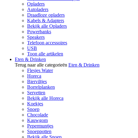
Opladers
Autoladers
Draadloze opladers
Kabels & Adapters
Bekijk alle Opladers
Powerbanks
Speakers
Telefoon accessoires
USB
Toon alle artikelen
Eten & Drinken
Terug naar alle categorieën
Eten & Drinken
Flesjes Water
Horeca
Bierviltjes
Borrelplanken
Servetten
Bekijk alle Horeca
Koekjes
Snoep
Chocolade
Kauwgom
Pepermuntjes
Snoeppotten
Bekijk alle Snoep