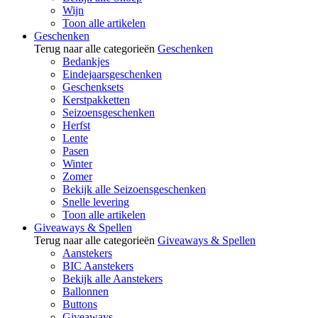
Wijn
Toon alle artikelen
Geschenken
Terug naar alle categorieën
Geschenken
Bedankjes
Eindejaarsgeschenken
Geschenksets
Kerstpakketten
Seizoensgeschenken
Herfst
Lente
Pasen
Winter
Zomer
Bekijk alle Seizoensgeschenken
Snelle levering
Toon alle artikelen
Giveaways & Spellen
Terug naar alle categorieën
Giveaways & Spellen
Aanstekers
BIC Aanstekers
Bekijk alle Aanstekers
Ballonnen
Buttons
Giveaways