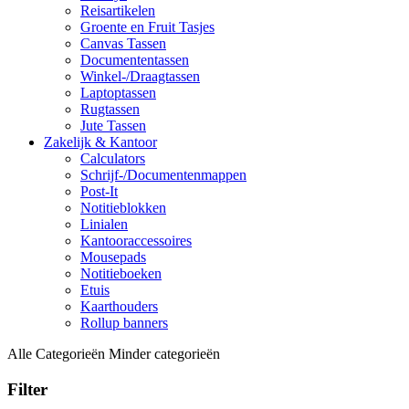
Reisartikelen
Groente en Fruit Tasjes
Canvas Tassen
Documententassen
Winkel-/Draagtassen
Laptoptassen
Rugtassen
Jute Tassen
Zakelijk & Kantoor
Calculators
Schrijf-/Documentenmappen
Post-It
Notitieblokken
Linialen
Kantooraccessoires
Mousepads
Notitieboeken
Etuis
Kaarthouders
Rollup banners
Alle Categorieën
Minder categorieën
Filter