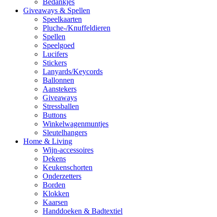
Bedankjes
Giveaways & Spellen
Speelkaarten
Pluche-/Knuffeldieren
Spellen
Speelgoed
Lucifers
Stickers
Lanyards/Keycords
Ballonnen
Aanstekers
Giveaways
Stressballen
Buttons
Winkelwagenmuntjes
Sleutelhangers
Home & Living
Wijn-accessoires
Dekens
Keukenschorten
Onderzetters
Borden
Klokken
Kaarsen
Handdoeken & Badtextiel