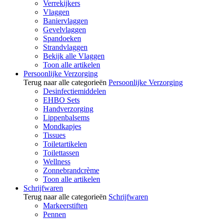
Verrekijkers
Vlaggen
Baniervlaggen
Gevelvlaggen
Spandoeken
Strandvlaggen
Bekijk alle Vlaggen
Toon alle artikelen
Persoonlijke Verzorging
Terug naar alle categorieën
Persoonlijke Verzorging
Desinfectiemiddelen
EHBO Sets
Handverzorging
Lippenbalsems
Mondkapjes
Tissues
Toiletartikelen
Toilettassen
Wellness
Zonnebrandcrème
Toon alle artikelen
Schrijfwaren
Terug naar alle categorieën
Schrijfwaren
Markeerstiften
Pennen