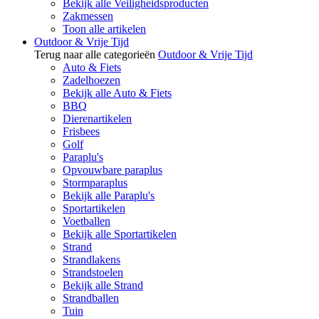
Bekijk alle Veiligheidsproducten
Zakmessen
Toon alle artikelen
Outdoor & Vrije Tijd
Terug naar alle categorieën
Outdoor & Vrije Tijd
Auto & Fiets
Zadelhoezen
Bekijk alle Auto & Fiets
BBQ
Dierenartikelen
Frisbees
Golf
Paraplu's
Opvouwbare paraplus
Stormparaplus
Bekijk alle Paraplu's
Sportartikelen
Voetballen
Bekijk alle Sportartikelen
Strand
Strandlakens
Strandstoelen
Bekijk alle Strand
Strandballen
Tuin