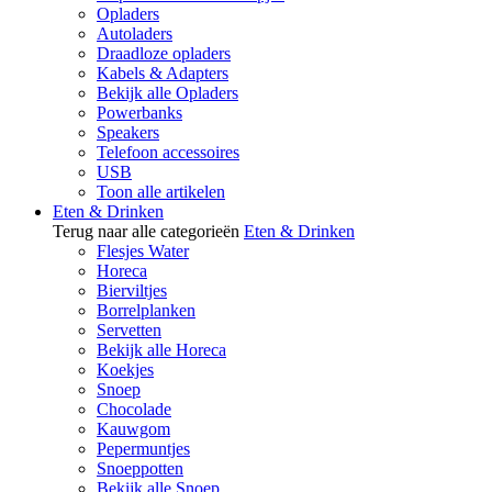
Opladers
Autoladers
Draadloze opladers
Kabels & Adapters
Bekijk alle Opladers
Powerbanks
Speakers
Telefoon accessoires
USB
Toon alle artikelen
Eten & Drinken
Terug naar alle categorieën
Eten & Drinken
Flesjes Water
Horeca
Bierviltjes
Borrelplanken
Servetten
Bekijk alle Horeca
Koekjes
Snoep
Chocolade
Kauwgom
Pepermuntjes
Snoeppotten
Bekijk alle Snoep