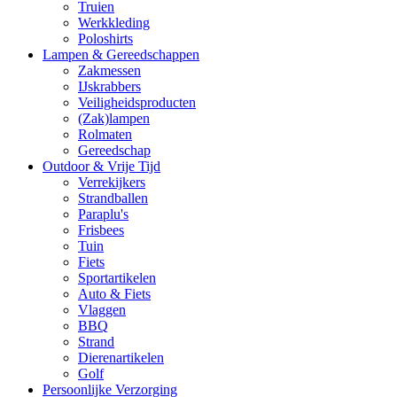
Truien
Werkkleding
Poloshirts
Lampen & Gereedschappen
Zakmessen
IJskrabbers
Veiligheidsproducten
(Zak)lampen
Rolmaten
Gereedschap
Outdoor & Vrije Tijd
Verrekijkers
Strandballen
Paraplu's
Frisbees
Tuin
Fiets
Sportartikelen
Auto & Fiets
Vlaggen
BBQ
Strand
Dierenartikelen
Golf
Persoonlijke Verzorging