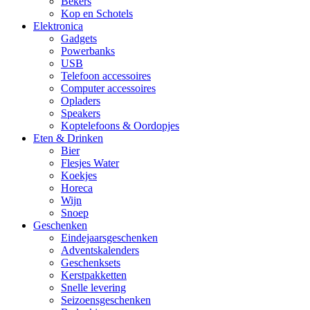
Bekers
Kop en Schotels
Elektronica
Gadgets
Powerbanks
USB
Telefoon accessoires
Computer accessoires
Opladers
Speakers
Koptelefoons & Oordopjes
Eten & Drinken
Bier
Flesjes Water
Koekjes
Horeca
Wijn
Snoep
Geschenken
Eindejaarsgeschenken
Adventskalenders
Geschenksets
Kerstpakketten
Snelle levering
Seizoensgeschenken