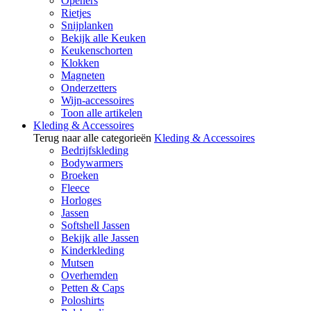
Openers
Rietjes
Snijplanken
Bekijk alle Keuken
Keukenschorten
Klokken
Magneten
Onderzetters
Wijn-accessoires
Toon alle artikelen
Kleding & Accessoires
Terug naar alle categorieën
Kleding & Accessoires
Bedrijfskleding
Bodywarmers
Broeken
Fleece
Horloges
Jassen
Softshell Jassen
Bekijk alle Jassen
Kinderkleding
Mutsen
Overhemden
Petten & Caps
Poloshirts