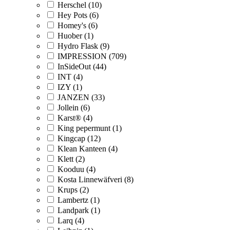
Herschel (10)
Hey Pots (6)
Homey's (6)
Huober (1)
Hydro Flask (9)
IMPRESSION (709)
InSideOut (44)
INT (4)
IZY (1)
JANZEN (33)
Jollein (6)
Karst® (4)
King pepermunt (1)
Kingcap (12)
Klean Kanteen (4)
Klett (2)
Kooduu (4)
Kosta Linnewäfveri (8)
Krups (2)
Lambertz (1)
Landpark (1)
Larq (4)