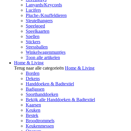
Lanyards/Keycords
Lucifers
Pluche-/Knuffeldieren
Sleutelhangers
Speelgoed
Speelkaarten
Spellen
Stickers
Stressballen
Winkelwagenmuntjes
Toon alle artikelen
Home & Living
Terug naar alle categorieën
Home & Living
Borden
Dekens
Handdoeken & Badtextiel
Badjassen
Sporthanddoeken
Bekijk alle Handdoeken & Badtextiel
Kaarsen
Keuken
Bestek
Broodtrommels
Keukenmessen