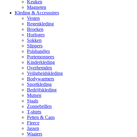
Keuken
Magneten
Kleding & Accessoires
Vesten
Regenkleding
Broeken
Horloges
Sokken
Slippers
Polsbandjes
Portemonnees
Kinderkleding
Overhemden
Veiligheidskleding
Bodywarmers
Sportkleding
Bedrijfskleding
Mutsen
Sjaals
Zonnebrillen
T-shirts
Petten & Caps
Fleece
Jassen
Waaiers