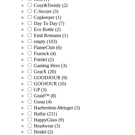
Cosy&Trendy (2)
C-Secure (3)
Cupkeeper (1)
Day To Day (7)
Eco Bottle (2)
Emil Reimann (1)
empty (103)
FlameClub (6)
Fraenck (4)
Friedel (2)
Gaming Hero (3)
GearX (20)
GOODJOUR (9)
GOOJOUR (10)
GP (3)
Graid™ (8)
Gusta (4)
Haeberrlein-Metzger (3)
Halfar (211)
HappyGlass (9)
Headwear (3)
Heidel (2)