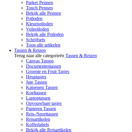
Parker Pennen
Touch Pennen
Bekijk alle Pennen
Potloden
Kleurpotloden
Vulpotloden
Bekijk alle Potloden
Schrijfsets
Toon alle artikelen
Tassen & Reizen
Terug naar alle categorieën
Tassen & Reizen
Canvas Tassen
Documententassen
Groente en Fruit Tasjes
Heuptasjes
Jute Tassen
Katoenen Tassen
Koeltassen
Laptoptassen
Opvouwbare tasjes
Papieren Tassen
Reis-/Sporttassen
Reisartikelen
Kofferlabels
Bekijk alle Reisartikelen