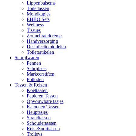
Lippenbalsems
Toilettassen
Mondkapjes
EHBO Sets
Wellness
Tissues
Zonnebrandcrème
Handverzorging
Desinfectiemiddelen
Toiletartikelen
Schrijfwaren
Pennen
Schrijfsets
Markeerstiften
Potloden
Tassen & Reizen
Koeltassen
Papieren Tassen
Opvouwbare tasjes
Katoenen Tassen
Heuptasjes
Strandtassen
Schoudertassen
Reis-/Sporttassen
Trolleys