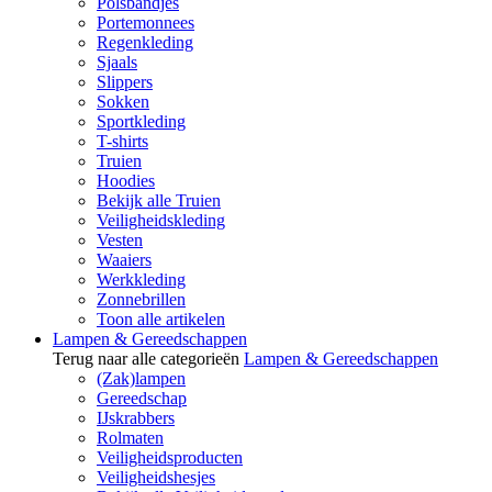
Polsbandjes
Portemonnees
Regenkleding
Sjaals
Slippers
Sokken
Sportkleding
T-shirts
Truien
Hoodies
Bekijk alle Truien
Veiligheidskleding
Vesten
Waaiers
Werkkleding
Zonnebrillen
Toon alle artikelen
Lampen & Gereedschappen
Terug naar alle categorieën
Lampen & Gereedschappen
(Zak)lampen
Gereedschap
IJskrabbers
Rolmaten
Veiligheidsproducten
Veiligheidshesjes