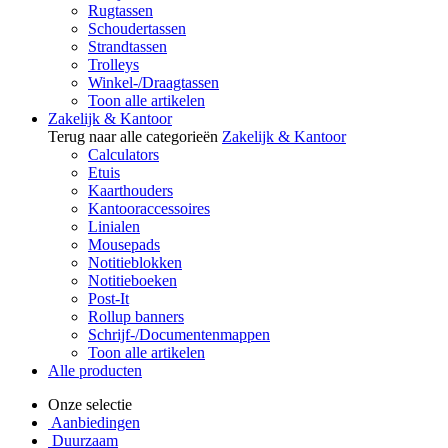
Rugtassen
Schoudertassen
Strandtassen
Trolleys
Winkel-/Draagtassen
Toon alle artikelen
Zakelijk & Kantoor
Terug naar alle categorieën
Zakelijk & Kantoor
Calculators
Etuis
Kaarthouders
Kantooraccessoires
Linialen
Mousepads
Notitieblokken
Notitieboeken
Post-It
Rollup banners
Schrijf-/Documentenmappen
Toon alle artikelen
Alle producten
Onze selectie
Aanbiedingen
Duurzaam