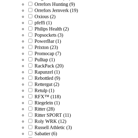
Orrefors Hunting (9)
Orrefors Jernverk (19)
Oxious (2)
pfeffi (1)
Philips Health (2)
Popsockets (3)
PowerBar (1)
Prixton (23)
Promocap (7)
Pulltap (1)
RackPack (20)
Rapunzel (1)
Rebottled (9)
Rettergut (2)
Retulp (1)
RFX™ (118)
Riegelein (1)
Ritter (28)
Ritter SPORT (11)
Roly WRK (12)
Russell Athletic (3)
Sabatier (6)