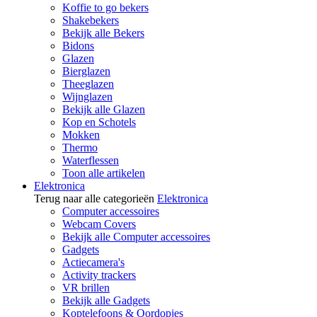
Koffie to go bekers
Shakebekers
Bekijk alle Bekers
Bidons
Glazen
Bierglazen
Theeglazen
Wijnglazen
Bekijk alle Glazen
Kop en Schotels
Mokken
Thermo
Waterflessen
Toon alle artikelen
Elektronica
Terug naar alle categorieën
Elektronica
Computer accessoires
Webcam Covers
Bekijk alle Computer accessoires
Gadgets
Actiecamera's
Activity trackers
VR brillen
Bekijk alle Gadgets
Koptelefoons & Oordopjes