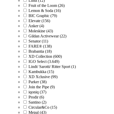
Lindt (12)
Fruit of the Loom (26)
Lemon & Soda (16)
BIC Graphic (79)
Elevate (156)
Anker (4)
Moleskine (43)
Gildan Activewear (22)
Senator (11)
FARE® (138)
Brabantia (18)
XD Collection (600)
IGO Select (3.649)
Lindt/ Sarotti/ Ritter Sport (1)
Kambukka (15)
XD Xclusive (99)
Parker (38)
Join the Pipe (9)
iqoniq (37)
Prodir (6)
Santino (2)
Circular&Co (15)
Mepal (43)