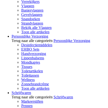
Verrekijkers
Vlaggen
Baniervlaggen
Gevelvlaggen
Spandoeken
Strandvlaggen
Bekijk alle Vlaggen
Toon alle artikelen
Persoonlijke Verzorging
Terug naar alle categorieën
Persoonlijke Verzorging
Desinfectiemiddelen
EHBO Sets
Handverzorging
Lippenbalsems
Mondkapjes
Tissues
Toiletartikelen
Toilettassen
Wellness
Zonnebrandcrème
Toon alle artikelen
Schrijfwaren
Terug naar alle categorieën
Schrijfwaren
Markeerstiften
Pennen