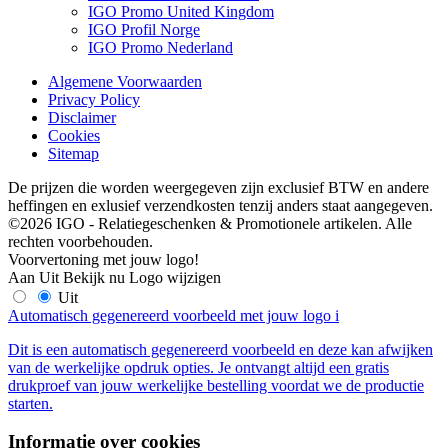
IGO Promo United Kingdom
IGO Profil Norge
IGO Promo Nederland
Algemene Voorwaarden
Privacy Policy
Disclaimer
Cookies
Sitemap
De prijzen die worden weergegeven zijn exclusief BTW en andere
heffingen en exlusief verzendkosten tenzij anders staat aangegeven.
©2026 IGO - Relatiegeschenken & Promotionele artikelen. Alle
rechten voorbehouden.
Voorvertoning met jouw logo!
Aan
Uit
Bekijk nu
Logo wijzigen
Uit
Automatisch gegenereerd voorbeeld met jouw logo
i
Dit is een automatisch gegenereerd voorbeeld en deze kan afwijken
van de werkelijke opdruk opties. Je ontvangt altijd een gratis
drukproef van jouw werkelijke bestelling voordat we de productie
starten.
Informatie over cookies