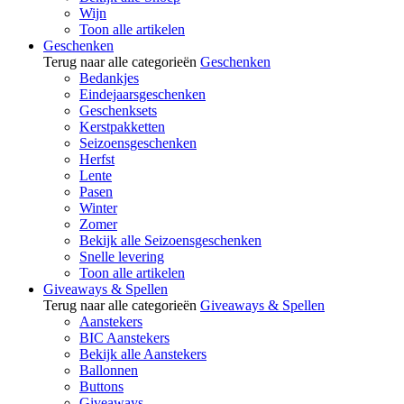
Wijn
Toon alle artikelen
Geschenken
Terug naar alle categorieën
Geschenken
Bedankjes
Eindejaarsgeschenken
Geschenksets
Kerstpakketten
Seizoensgeschenken
Herfst
Lente
Pasen
Winter
Zomer
Bekijk alle Seizoensgeschenken
Snelle levering
Toon alle artikelen
Giveaways & Spellen
Terug naar alle categorieën
Giveaways & Spellen
Aanstekers
BIC Aanstekers
Bekijk alle Aanstekers
Ballonnen
Buttons
Giveaways