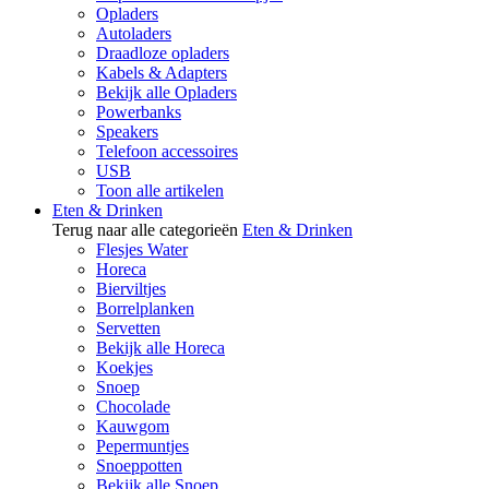
Opladers
Autoladers
Draadloze opladers
Kabels & Adapters
Bekijk alle Opladers
Powerbanks
Speakers
Telefoon accessoires
USB
Toon alle artikelen
Eten & Drinken
Terug naar alle categorieën
Eten & Drinken
Flesjes Water
Horeca
Bierviltjes
Borrelplanken
Servetten
Bekijk alle Horeca
Koekjes
Snoep
Chocolade
Kauwgom
Pepermuntjes
Snoeppotten
Bekijk alle Snoep