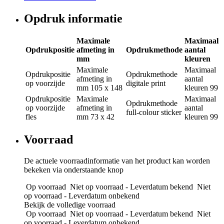
Opdruk informatie
Maximale
Maximaal
Opdrukpositie
afmeting in
Opdrukmethode
aantal
mm
kleuren
Maximale
Maximaal
Opdrukpositie
Opdrukmethode
afmeting in
aantal
op voorzijde
digitale print
mm
105 x 148
kleuren
99
Opdrukpositie
Maximale
Maximaal
Opdrukmethode
op voorzijde
afmeting in
aantal
full-colour sticker
fles
mm
73 x 42
kleuren
99
Voorraad
De actuele voorraadinformatie van het product kan worden
bekeken via onderstaande knop
Op voorraad
Niet op voorraad - Leverdatum bekend
Niet
op voorraad - Leverdatum onbekend
Bekijk de volledige voorraad
Op voorraad
Niet op voorraad - Leverdatum bekend
Niet
op voorraad - Leverdatum onbekend