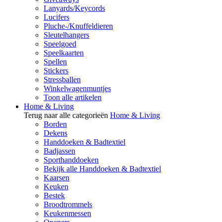
Lanyards/Keycords
Lucifers
Pluche-/Knuffeldieren
Sleutelhangers
Speelgoed
Speelkaarten
Spellen
Stickers
Stressballen
Winkelwagenmuntjes
Toon alle artikelen
Home & Living
Terug naar alle categorieën
Home & Living
Borden
Dekens
Handdoeken & Badtextiel
Badjassen
Sporthanddoeken
Bekijk alle Handdoeken & Badtextiel
Kaarsen
Keuken
Bestek
Broodtrommels
Keukenmessen