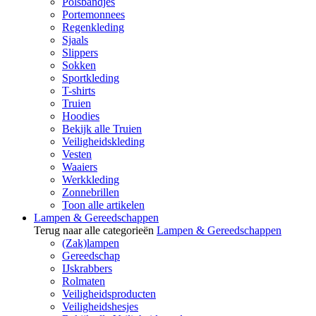
Polsbandjes
Portemonnees
Regenkleding
Sjaals
Slippers
Sokken
Sportkleding
T-shirts
Truien
Hoodies
Bekijk alle Truien
Veiligheidskleding
Vesten
Waaiers
Werkkleding
Zonnebrillen
Toon alle artikelen
Lampen & Gereedschappen
Terug naar alle categorieën
Lampen & Gereedschappen
(Zak)lampen
Gereedschap
IJskrabbers
Rolmaten
Veiligheidsproducten
Veiligheidshesjes