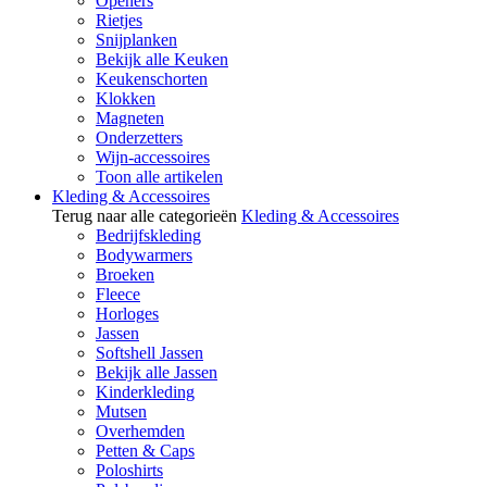
Openers
Rietjes
Snijplanken
Bekijk alle Keuken
Keukenschorten
Klokken
Magneten
Onderzetters
Wijn-accessoires
Toon alle artikelen
Kleding & Accessoires
Terug naar alle categorieën
Kleding & Accessoires
Bedrijfskleding
Bodywarmers
Broeken
Fleece
Horloges
Jassen
Softshell Jassen
Bekijk alle Jassen
Kinderkleding
Mutsen
Overhemden
Petten & Caps
Poloshirts