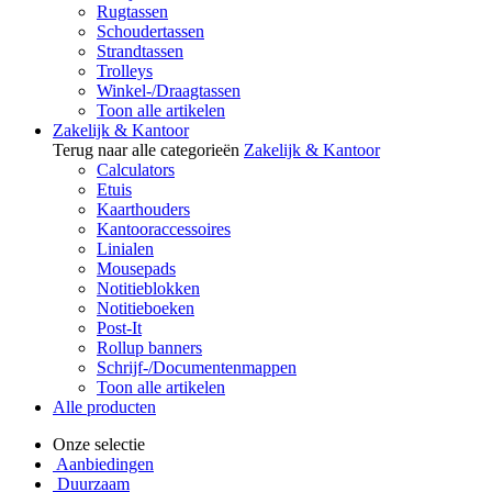
Rugtassen
Schoudertassen
Strandtassen
Trolleys
Winkel-/Draagtassen
Toon alle artikelen
Zakelijk & Kantoor
Terug naar alle categorieën
Zakelijk & Kantoor
Calculators
Etuis
Kaarthouders
Kantooraccessoires
Linialen
Mousepads
Notitieblokken
Notitieboeken
Post-It
Rollup banners
Schrijf-/Documentenmappen
Toon alle artikelen
Alle producten
Onze selectie
Aanbiedingen
Duurzaam