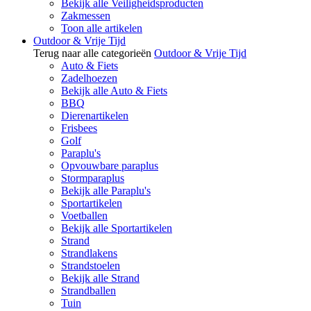
Bekijk alle Veiligheidsproducten
Zakmessen
Toon alle artikelen
Outdoor & Vrije Tijd
Terug naar alle categorieën
Outdoor & Vrije Tijd
Auto & Fiets
Zadelhoezen
Bekijk alle Auto & Fiets
BBQ
Dierenartikelen
Frisbees
Golf
Paraplu's
Opvouwbare paraplus
Stormparaplus
Bekijk alle Paraplu's
Sportartikelen
Voetballen
Bekijk alle Sportartikelen
Strand
Strandlakens
Strandstoelen
Bekijk alle Strand
Strandballen
Tuin