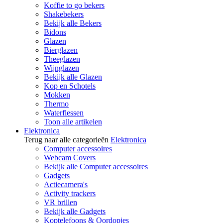
Koffie to go bekers
Shakebekers
Bekijk alle Bekers
Bidons
Glazen
Bierglazen
Theeglazen
Wijnglazen
Bekijk alle Glazen
Kop en Schotels
Mokken
Thermo
Waterflessen
Toon alle artikelen
Elektronica
Terug naar alle categorieën
Elektronica
Computer accessoires
Webcam Covers
Bekijk alle Computer accessoires
Gadgets
Actiecamera's
Activity trackers
VR brillen
Bekijk alle Gadgets
Koptelefoons & Oordopjes