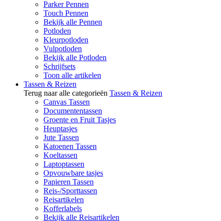
Parker Pennen
Touch Pennen
Bekijk alle Pennen
Potloden
Kleurpotloden
Vulpotloden
Bekijk alle Potloden
Schrijfsets
Toon alle artikelen
Tassen & Reizen
Terug naar alle categorieën
Tassen & Reizen
Canvas Tassen
Documententassen
Groente en Fruit Tasjes
Heuptasjes
Jute Tassen
Katoenen Tassen
Koeltassen
Laptoptassen
Opvouwbare tasjes
Papieren Tassen
Reis-/Sporttassen
Reisartikelen
Kofferlabels
Bekijk alle Reisartikelen