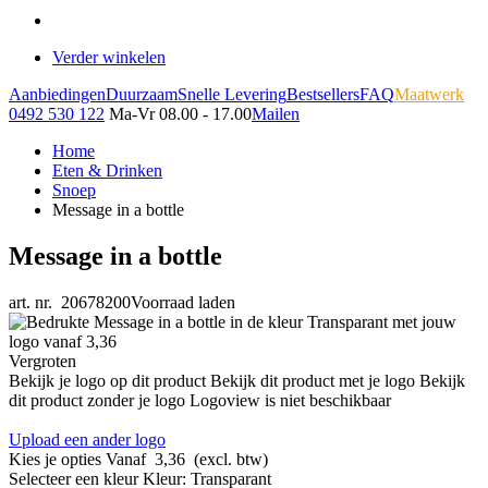
Verder winkelen
Aanbiedingen
Duurzaam
Snelle Levering
Bestsellers
FAQ
Maatwerk
0492 530 122
Ma-Vr 08.00 - 17.00
Mailen
Home
Eten & Drinken
Snoep
Message in a bottle
Message in a bottle
art. nr. 20678200
Voorraad laden
Vergroten
Bekijk je logo op dit product
Bekijk dit product met je logo
Bekijk
dit product zonder je logo
Logoview is niet beschikbaar
Upload een ander logo
Kies je opties
Vanaf
3,36
(excl. btw)
Selecteer een kleur
Kleur:
Transparant