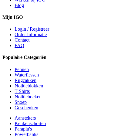
Blog
Mijn IGO
Login / Registreer
Order Informatie
Contact
FAQ
Populaire Categoriën
Pennen
Waterflessen
Rugzakken
Notitieblokken
T-Shirts
Notitieboeken
Snoep
Geschenken
Aanstekers
Keukenschorten
Paraplu's
Powerbanks