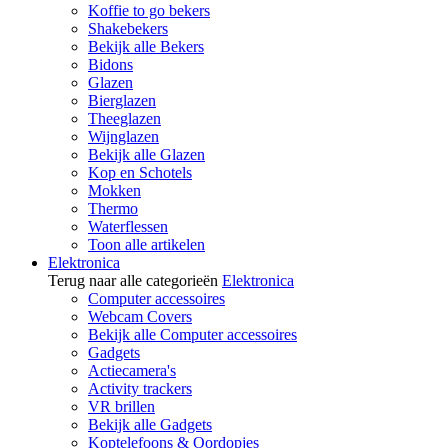
Koffie to go bekers
Shakebekers
Bekijk alle Bekers
Bidons
Glazen
Bierglazen
Theeglazen
Wijnglazen
Bekijk alle Glazen
Kop en Schotels
Mokken
Thermo
Waterflessen
Toon alle artikelen
Elektronica
Terug naar alle categorieën
Elektronica
Computer accessoires
Webcam Covers
Bekijk alle Computer accessoires
Gadgets
Actiecamera's
Activity trackers
VR brillen
Bekijk alle Gadgets
Koptelefoons & Oordopjes