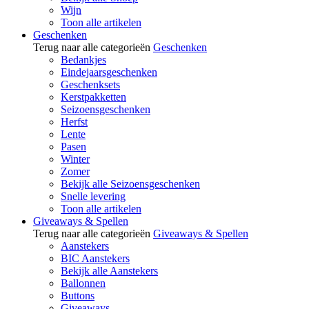
Wijn
Toon alle artikelen
Geschenken
Terug naar alle categorieën
Geschenken
Bedankjes
Eindejaarsgeschenken
Geschenksets
Kerstpakketten
Seizoensgeschenken
Herfst
Lente
Pasen
Winter
Zomer
Bekijk alle Seizoensgeschenken
Snelle levering
Toon alle artikelen
Giveaways & Spellen
Terug naar alle categorieën
Giveaways & Spellen
Aanstekers
BIC Aanstekers
Bekijk alle Aanstekers
Ballonnen
Buttons
Giveaways