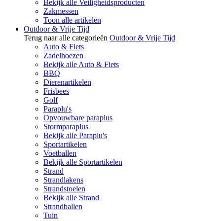
Bekijk alle Veiligheidsproducten
Zakmessen
Toon alle artikelen
Outdoor & Vrije Tijd
Terug naar alle categorieën
Outdoor & Vrije Tijd
Auto & Fiets
Zadelhoezen
Bekijk alle Auto & Fiets
BBQ
Dierenartikelen
Frisbees
Golf
Paraplu's
Opvouwbare paraplus
Stormparaplus
Bekijk alle Paraplu's
Sportartikelen
Voetballen
Bekijk alle Sportartikelen
Strand
Strandlakens
Strandstoelen
Bekijk alle Strand
Strandballen
Tuin