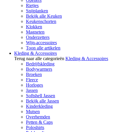
Openers
Rietjes
Snijplanken
Bekijk alle Keuken
Keukenschorten
Klokken
Magneten
Onderzetters
Wijn-accessoires
Toon alle artikelen
Kleding & Accessoires
Terug naar alle categorieën
Kleding & Accessoires
Bedrijfskleding
Bodywarmers
Broeken
Fleece
Horloges
Jassen
Softshell Jassen
Bekijk alle Jassen
Kinderkleding
Mutsen
Overhemden
Petten & Caps
Poloshirts