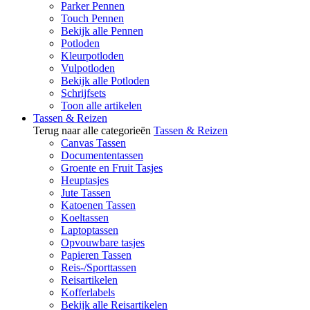
Parker Pennen
Touch Pennen
Bekijk alle Pennen
Potloden
Kleurpotloden
Vulpotloden
Bekijk alle Potloden
Schrijfsets
Toon alle artikelen
Tassen & Reizen
Terug naar alle categorieën
Tassen & Reizen
Canvas Tassen
Documententassen
Groente en Fruit Tasjes
Heuptasjes
Jute Tassen
Katoenen Tassen
Koeltassen
Laptoptassen
Opvouwbare tasjes
Papieren Tassen
Reis-/Sporttassen
Reisartikelen
Kofferlabels
Bekijk alle Reisartikelen