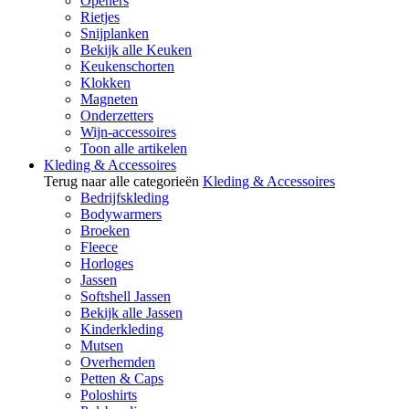
Openers
Rietjes
Snijplanken
Bekijk alle Keuken
Keukenschorten
Klokken
Magneten
Onderzetters
Wijn-accessoires
Toon alle artikelen
Kleding & Accessoires
Terug naar alle categorieën
Kleding & Accessoires
Bedrijfskleding
Bodywarmers
Broeken
Fleece
Horloges
Jassen
Softshell Jassen
Bekijk alle Jassen
Kinderkleding
Mutsen
Overhemden
Petten & Caps
Poloshirts