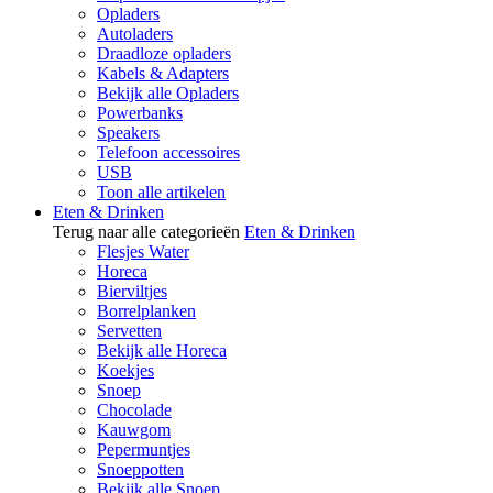
Opladers
Autoladers
Draadloze opladers
Kabels & Adapters
Bekijk alle Opladers
Powerbanks
Speakers
Telefoon accessoires
USB
Toon alle artikelen
Eten & Drinken
Terug naar alle categorieën
Eten & Drinken
Flesjes Water
Horeca
Bierviltjes
Borrelplanken
Servetten
Bekijk alle Horeca
Koekjes
Snoep
Chocolade
Kauwgom
Pepermuntjes
Snoeppotten
Bekijk alle Snoep