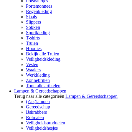
Polsbandjes
Portemonnees
Regenkleding
Sjaals
Slippers
Sokken
Sportkleding
T-shirts
Truien
Hoodies
Bekijk alle Truien
Veiligheidskleding
Vesten
Waaiers
Werkkleding
Zonnebrillen
Toon alle artikelen
Lampen & Gereedschappen
Terug naar alle categorieën
Lampen & Gereedschappen
(Zak)lampen
Gereedschap
IJskrabbers
Rolmaten
Veiligheidsproducten
Veiligheidshesjes