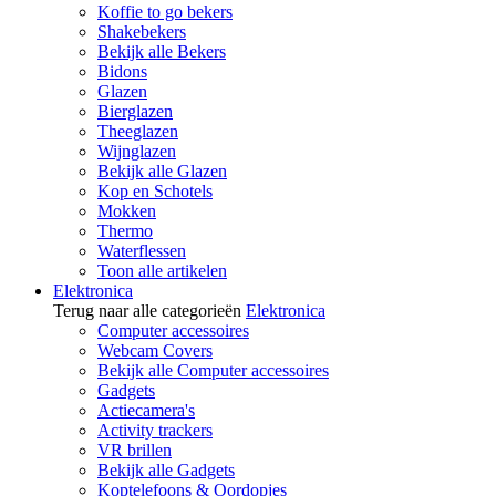
Koffie to go bekers
Shakebekers
Bekijk alle Bekers
Bidons
Glazen
Bierglazen
Theeglazen
Wijnglazen
Bekijk alle Glazen
Kop en Schotels
Mokken
Thermo
Waterflessen
Toon alle artikelen
Elektronica
Terug naar alle categorieën
Elektronica
Computer accessoires
Webcam Covers
Bekijk alle Computer accessoires
Gadgets
Actiecamera's
Activity trackers
VR brillen
Bekijk alle Gadgets
Koptelefoons & Oordopjes