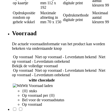
aantal
op kaartje
mm
112 x
digitale print
kleuren
99
192
Opdrukpositie
Maximale
Maximaal
Opdrukmethode
rondom op
afmeting in
aantal
digitale print
gehele wikkel
mm
70 x 150
kleuren
99
Voorraad
De actuele voorraadinformatie van het product kan worden
bekeken via onderstaande knop
Op voorraad
Niet op voorraad - Leverdatum bekend
Niet
op voorraad - Leverdatum onbekend
Bekijk de volledige voorraad
Op voorraad
Niet op voorraad - Leverdatum bekend
Niet
op voorraad - Leverdatum onbekend
witte chocolade
Wit
Voorraad laden
{0} stuks
Op voorraad per {0}
Bel voor de voorraadstatus
Op voorraad