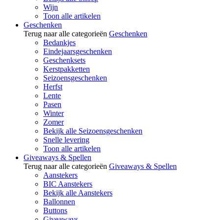
Wijn
Toon alle artikelen
Geschenken
Terug naar alle categorieën
Geschenken
Bedankjes
Eindejaarsgeschenken
Geschenksets
Kerstpakketten
Seizoensgeschenken
Herfst
Lente
Pasen
Winter
Zomer
Bekijk alle Seizoensgeschenken
Snelle levering
Toon alle artikelen
Giveaways & Spellen
Terug naar alle categorieën
Giveaways & Spellen
Aanstekers
BIC Aanstekers
Bekijk alle Aanstekers
Ballonnen
Buttons
Giveaways