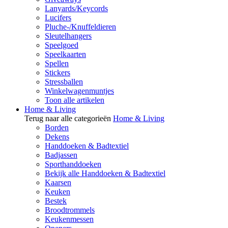
Lanyards/Keycords
Lucifers
Pluche-/Knuffeldieren
Sleutelhangers
Speelgoed
Speelkaarten
Spellen
Stickers
Stressballen
Winkelwagenmuntjes
Toon alle artikelen
Home & Living
Terug naar alle categorieën
Home & Living
Borden
Dekens
Handdoeken & Badtextiel
Badjassen
Sporthanddoeken
Bekijk alle Handdoeken & Badtextiel
Kaarsen
Keuken
Bestek
Broodtrommels
Keukenmessen