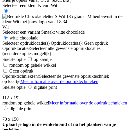
Kies je opties
Vanaf
5,79
(excl. btw)
Selecteer een kleur
Kleur:
Wit
Wit
Selecteer een variant
Smaak:
witte chocolade
witte chocolade
Selecteer opdruklocatie(s)
Opdruklocatie(s):
Geen opdruk
Opdruklocaties
Selecteer alle gewenste opdruklocaties
(meerdere opties mogelijk)
Snelste optie
op kaartje
rondom op gehele wikkel
Geen opdruk
Opdruktechniek(en)
Selecteer de gewenste opdruktechniek
op kaartje
Meer informatie over de opdruktechnieken
Snelste optie
digitale print
112 x 192
rondom op gehele wikkel
Meer informatie over de opdruktechnieken
digitale print
70 x 150
Upload je logo in de winkelmand of na het plaatsen van je
bestelling.