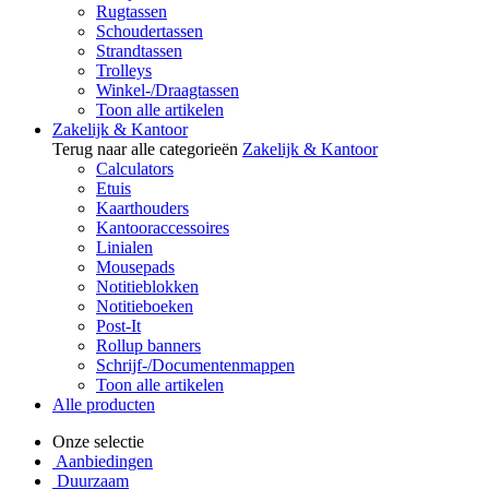
Rugtassen
Schoudertassen
Strandtassen
Trolleys
Winkel-/Draagtassen
Toon alle artikelen
Zakelijk & Kantoor
Terug naar alle categorieën
Zakelijk & Kantoor
Calculators
Etuis
Kaarthouders
Kantooraccessoires
Linialen
Mousepads
Notitieblokken
Notitieboeken
Post-It
Rollup banners
Schrijf-/Documentenmappen
Toon alle artikelen
Alle producten
Onze selectie
Aanbiedingen
Duurzaam