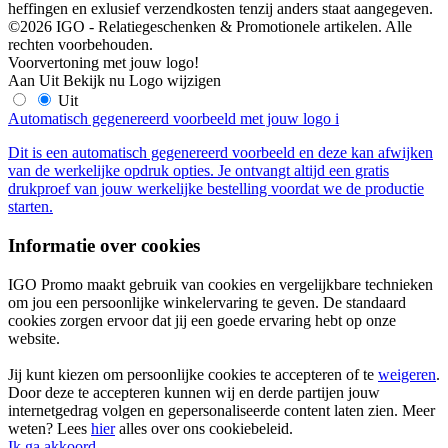
heffingen en exlusief verzendkosten tenzij anders staat aangegeven.
©2026 IGO - Relatiegeschenken & Promotionele artikelen. Alle
rechten voorbehouden.
Voorvertoning met jouw logo!
Aan
Uit
Bekijk nu
Logo wijzigen
Uit
Automatisch gegenereerd voorbeeld met jouw logo
i
Dit is een automatisch gegenereerd voorbeeld en deze kan afwijken
van de werkelijke opdruk opties. Je ontvangt altijd een gratis
drukproef van jouw werkelijke bestelling voordat we de productie
starten.
Informatie over cookies
IGO Promo maakt gebruik van cookies en vergelijkbare technieken
om jou een persoonlijke winkelervaring te geven. De standaard
cookies zorgen ervoor dat jij een goede ervaring hebt op onze
website.
Jij kunt kiezen om persoonlijke cookies te accepteren of te
weigeren
.
Door deze te accepteren kunnen wij en derde partijen jouw
internetgedrag volgen en gepersonaliseerde content laten zien. Meer
weten? Lees
hier
alles over ons cookiebeleid.
Ik ga akkoord