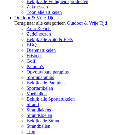
Bekijk alle Veiligheidsproducten
Zakmessen
Toon alle artikelen
Outdoor & Vrije Tijd
Terug naar alle categorieën
Outdoor & Vrije Tijd
Auto & Fiets
Zadelhoezen
Bekijk alle Auto & Fiets
BBQ
Dierenartikelen
Frisbees
Golf
Paraplu's
Opvouwbare paraplus
Stormparaplus
Bekijk alle Paraplu's
Sportartikelen
Voetballen
Bekijk alle Sportartikelen
Strand
Strandlakens
Strandstoelen
Bekijk alle Strand
Strandballen
Tuin