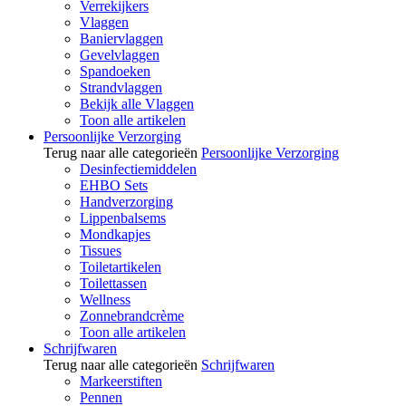
Verrekijkers
Vlaggen
Baniervlaggen
Gevelvlaggen
Spandoeken
Strandvlaggen
Bekijk alle Vlaggen
Toon alle artikelen
Persoonlijke Verzorging
Terug naar alle categorieën
Persoonlijke Verzorging
Desinfectiemiddelen
EHBO Sets
Handverzorging
Lippenbalsems
Mondkapjes
Tissues
Toiletartikelen
Toilettassen
Wellness
Zonnebrandcrème
Toon alle artikelen
Schrijfwaren
Terug naar alle categorieën
Schrijfwaren
Markeerstiften
Pennen