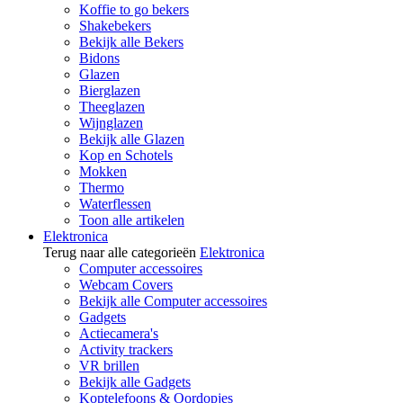
Koffie to go bekers
Shakebekers
Bekijk alle Bekers
Bidons
Glazen
Bierglazen
Theeglazen
Wijnglazen
Bekijk alle Glazen
Kop en Schotels
Mokken
Thermo
Waterflessen
Toon alle artikelen
Elektronica
Terug naar alle categorieën
Elektronica
Computer accessoires
Webcam Covers
Bekijk alle Computer accessoires
Gadgets
Actiecamera's
Activity trackers
VR brillen
Bekijk alle Gadgets
Koptelefoons & Oordopjes