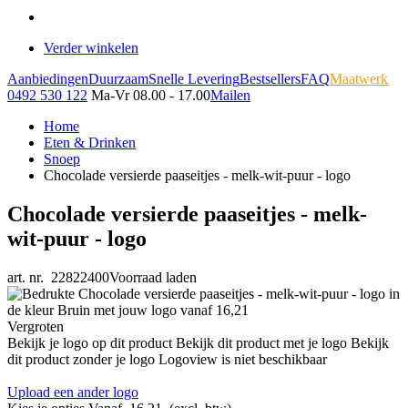
Verder winkelen
Aanbiedingen
Duurzaam
Snelle Levering
Bestsellers
FAQ
Maatwerk
0492 530 122
Ma-Vr 08.00 - 17.00
Mailen
Home
Eten & Drinken
Snoep
Chocolade versierde paaseitjes - melk-wit-puur - logo
Chocolade versierde paaseitjes - melk-
wit-puur - logo
art. nr. 22822400
Voorraad laden
Vergroten
Bekijk je logo op dit product
Bekijk dit product met je logo
Bekijk
dit product zonder je logo
Logoview is niet beschikbaar
Upload een ander logo