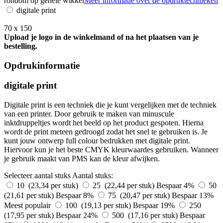
rondom op gehele wikkel
Meer informatie over de opdruktechnieken
digitale print
70 x 150
Upload je logo in de winkelmand of na het plaatsen van je
bestelling.
Opdrukinformatie
digitale print
Digitale print is een techniek die je kunt vergelijken met de techniek
van een printer. Door gebruik te maken van minuscule
inktdruppeltjes wordt het beeld op het product gespoten. Hierna
wordt de print meteen gedroogd zodat het snel te gebruiken is. Je
kunt jouw ontwerp full colour bedrukken met digitale print.
Hiervoor kun je het beste CMYK kleurwaardes gebruiken. Wanneer
je gebruik maakt van PMS kan de kleur afwijken.
Selecteer aantal stuks
Aantal stuks:
10 (23,34 per stuk)
25 (22,44 per stuk)
Bespaar 4%
50
(21,61 per stuk)
Bespaar 8%
75 (20,47 per stuk)
Bespaar 13%
Meest populair
100 (19,13 per stuk)
Bespaar 19%
250
(17,95 per stuk)
Bespaar 24%
500 (17,16 per stuk)
Bespaar