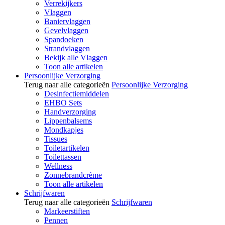
Verrekijkers
Vlaggen
Baniervlaggen
Gevelvlaggen
Spandoeken
Strandvlaggen
Bekijk alle Vlaggen
Toon alle artikelen
Persoonlijke Verzorging
Terug naar alle categorieën
Persoonlijke Verzorging
Desinfectiemiddelen
EHBO Sets
Handverzorging
Lippenbalsems
Mondkapjes
Tissues
Toiletartikelen
Toilettassen
Wellness
Zonnebrandcrème
Toon alle artikelen
Schrijfwaren
Terug naar alle categorieën
Schrijfwaren
Markeerstiften
Pennen