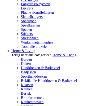
Lanyards/Keycords
Lucifers
Pluche-/Knuffeldieren
Sleutelhangers
Speelgoed
Speelkaarten
Spellen
Stickers
Stressballen
Winkelwagenmuntjes
Toon alle artikelen
Home & Living
Terug naar alle categorieën
Home & Living
Borden
Dekens
Handdoeken & Badtextiel
Badjassen
Sporthanddoeken
Bekijk alle Handdoeken & Badtextiel
Kaarsen
Keuken
Bestek
Broodtrommels
Keukenmessen