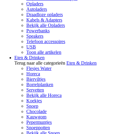
Opladers
Autoladers
Draadloze opladers
Kabels & Adapters
Bekijk alle Opladers
Powerbanks
Speakers
Telefoon accessoires
USB
Toon alle artikelen
Eten & Drinken
Terug naar alle categorieën
Eten & Drinken
Flesjes Water
Horeca
Bierviltjes
Borrelplanken
Servetten
Bekijk alle Horeca
Koekjes
Snoep
Chocolade
Kauwgom
Pepermuntjes
Snoeppotten
Bekijk alle Snoep