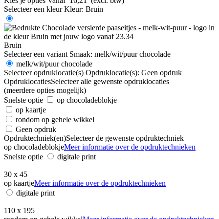
Kies je opties
Vanaf
16,21
(excl. btw)
Selecteer een kleur
Kleur:
Bruin
Bruin
Selecteer een variant
Smaak:
melk/wit/puur chocolade
melk/wit/puur chocolade
Selecteer opdruklocatie(s)
Opdruklocatie(s):
Geen opdruk
Opdruklocaties
Selecteer alle gewenste opdruklocaties
(meerdere opties mogelijk)
Snelste optie
op chocoladeblokje
op kaartje
rondom op gehele wikkel
Geen opdruk
Opdruktechniek(en)
Selecteer de gewenste opdruktechniek
op chocoladeblokje
Meer informatie over de opdruktechnieken
Snelste optie
digitale print
30 x 45
op kaartje
Meer informatie over de opdruktechnieken
digitale print
110 x 195