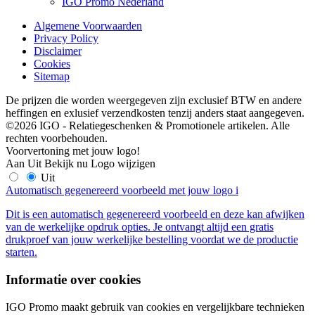
IGO Promo Nederland
Algemene Voorwaarden
Privacy Policy
Disclaimer
Cookies
Sitemap
De prijzen die worden weergegeven zijn exclusief BTW en andere
heffingen en exlusief verzendkosten tenzij anders staat aangegeven.
©2026 IGO - Relatiegeschenken & Promotionele artikelen. Alle
rechten voorbehouden.
Voorvertoning met jouw logo!
Aan
Uit
Bekijk nu
Logo wijzigen
Uit
Automatisch gegenereerd voorbeeld met jouw logo
i
Dit is een automatisch gegenereerd voorbeeld en deze kan afwijken
van de werkelijke opdruk opties. Je ontvangt altijd een gratis
drukproef van jouw werkelijke bestelling voordat we de productie
starten.
Informatie over cookies
IGO Promo maakt gebruik van cookies en vergelijkbare technieken