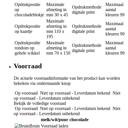
Opdrukpositie
Maximale
Maximaal
Opdrukmethode
op
afmeting in
aantal
digitale print
chocoladeblokje
mm
30 x 45
kleuren
99
Maximale
Maximaal
Opdrukpositie
afmeting in
Opdrukmethode
aantal
op kaartje
mm
110 x
digitale print
kleuren
99
195
Opdrukpositie
Maximale
Maximaal
Opdrukmethode
rondom op
afmeting in
aantal
digitale print
gehele wikkel
mm
70 x 150
kleuren
99
Voorraad
De actuele voorraadinformatie van het product kan worden
bekeken via onderstaande knop
Op voorraad
Niet op voorraad - Leverdatum bekend
Niet
op voorraad - Leverdatum onbekend
Bekijk de volledige voorraad
Op voorraad
Niet op voorraad - Leverdatum bekend
Niet
op voorraad - Leverdatum onbekend
melk/wit/puur chocolade
Bruin
Voorraad laden