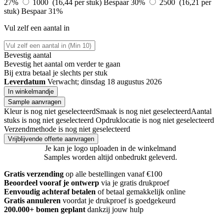
27%
1000 (16,44 per stuk)
Bespaar 30%
2500 (16,21 per
stuk)
Bespaar 31%
Vul zelf een aantal in
Bevestig aantal
Bevestig het aantal om verder te gaan
Bij
extra betaal je slechts
per stuk
Leverdatum
Verwacht; dinsdag 18 augustus 2026
In winkelmandje
Sample aanvragen
Kleur is nog niet geselecteerd
Smaak is nog niet geselecteerd
Aantal
stuks is nog niet geselecteerd
Opdruklocatie is nog niet geselecteerd
Verzendmethode is nog niet geselecteerd
Vrijblijvende offerte aanvragen
Je kan je logo uploaden in de winkelmand
Samples worden altijd onbedrukt geleverd.
Gratis verzending
op alle bestellingen vanaf €100
Beoordeel vooraf je ontwerp
via je gratis drukproef
Eenvoudig achteraf betalen
of betaal gemakkelijk online
Gratis annuleren
voordat je drukproef is goedgekeurd
200.000+ bomen geplant
dankzij jouw hulp