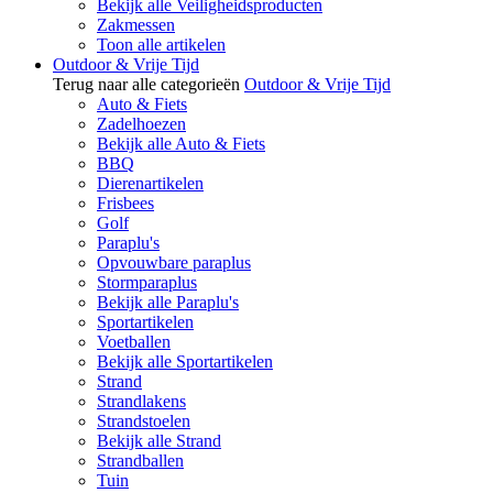
Bekijk alle Veiligheidsproducten
Zakmessen
Toon alle artikelen
Outdoor & Vrije Tijd
Terug naar alle categorieën
Outdoor & Vrije Tijd
Auto & Fiets
Zadelhoezen
Bekijk alle Auto & Fiets
BBQ
Dierenartikelen
Frisbees
Golf
Paraplu's
Opvouwbare paraplus
Stormparaplus
Bekijk alle Paraplu's
Sportartikelen
Voetballen
Bekijk alle Sportartikelen
Strand
Strandlakens
Strandstoelen
Bekijk alle Strand
Strandballen
Tuin