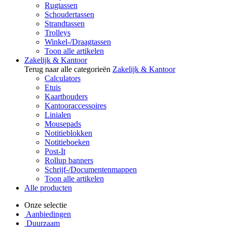
Rugtassen
Schoudertassen
Strandtassen
Trolleys
Winkel-/Draagtassen
Toon alle artikelen
Zakelijk & Kantoor
Terug naar alle categorieën
Zakelijk & Kantoor
Calculators
Etuis
Kaarthouders
Kantooraccessoires
Linialen
Mousepads
Notitieblokken
Notitieboeken
Post-It
Rollup banners
Schrijf-/Documentenmappen
Toon alle artikelen
Alle producten
Onze selectie
Aanbiedingen
Duurzaam