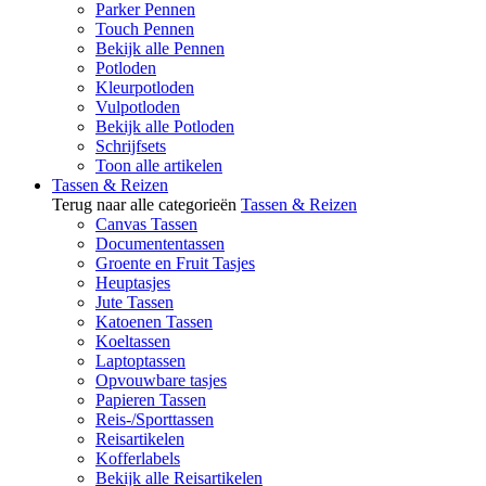
Parker Pennen
Touch Pennen
Bekijk alle Pennen
Potloden
Kleurpotloden
Vulpotloden
Bekijk alle Potloden
Schrijfsets
Toon alle artikelen
Tassen & Reizen
Terug naar alle categorieën
Tassen & Reizen
Canvas Tassen
Documententassen
Groente en Fruit Tasjes
Heuptasjes
Jute Tassen
Katoenen Tassen
Koeltassen
Laptoptassen
Opvouwbare tasjes
Papieren Tassen
Reis-/Sporttassen
Reisartikelen
Kofferlabels
Bekijk alle Reisartikelen