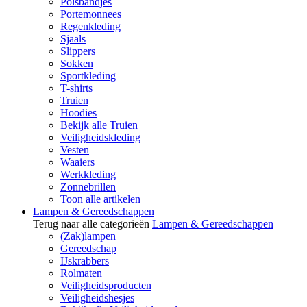
Polsbandjes
Portemonnees
Regenkleding
Sjaals
Slippers
Sokken
Sportkleding
T-shirts
Truien
Hoodies
Bekijk alle Truien
Veiligheidskleding
Vesten
Waaiers
Werkkleding
Zonnebrillen
Toon alle artikelen
Lampen & Gereedschappen
Terug naar alle categorieën
Lampen & Gereedschappen
(Zak)lampen
Gereedschap
IJskrabbers
Rolmaten
Veiligheidsproducten
Veiligheidshesjes