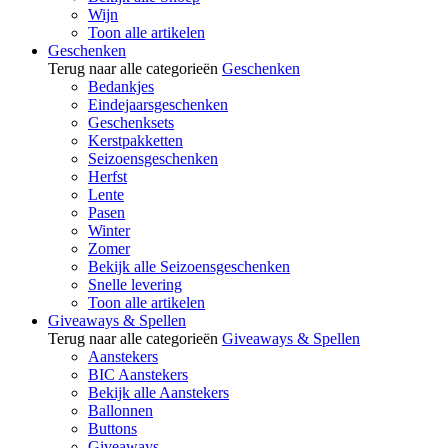
Wijn
Toon alle artikelen
Geschenken
Terug naar alle categorieën
Geschenken
Bedankjes
Eindejaarsgeschenken
Geschenksets
Kerstpakketten
Seizoensgeschenken
Herfst
Lente
Pasen
Winter
Zomer
Bekijk alle Seizoensgeschenken
Snelle levering
Toon alle artikelen
Giveaways & Spellen
Terug naar alle categorieën
Giveaways & Spellen
Aanstekers
BIC Aanstekers
Bekijk alle Aanstekers
Ballonnen
Buttons
Giveaways