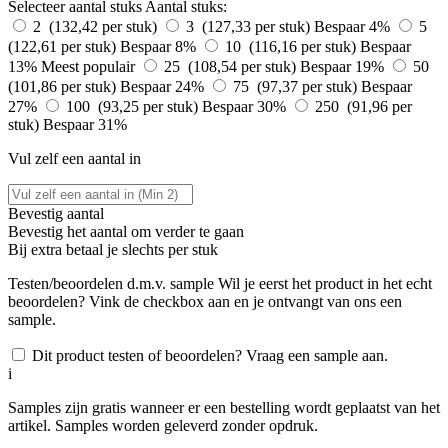
Selecteer aantal stuks
Aantal stuks:
2 (132,42 per stuk)
3 (127,33 per stuk)
Bespaar 4%
5
(122,61 per stuk)
Bespaar 8%
10 (116,16 per stuk)
Bespaar
13%
Meest populair
25 (108,54 per stuk)
Bespaar 19%
50
(101,86 per stuk)
Bespaar 24%
75 (97,37 per stuk)
Bespaar
27%
100 (93,25 per stuk)
Bespaar 30%
250 (91,96 per
stuk)
Bespaar 31%
Vul zelf een aantal in
Bevestig aantal
Bevestig het aantal om verder te gaan
Bij
extra betaal je slechts
per stuk
Testen/beoordelen d.m.v. sample
Wil je eerst het product in het echt
beoordelen? Vink de checkbox aan en je ontvangt van ons een
sample.
Dit product testen of beoordelen? Vraag een sample aan.
i
Samples zijn gratis wanneer er een bestelling wordt geplaatst van het
artikel. Samples worden geleverd zonder opdruk.