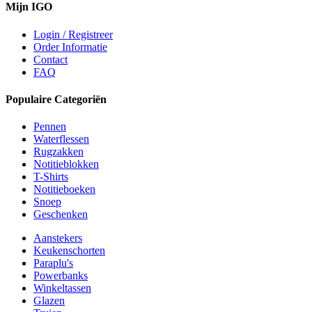
Mijn IGO
Login / Registreer
Order Informatie
Contact
FAQ
Populaire Categoriën
Pennen
Waterflessen
Rugzakken
Notitieblokken
T-Shirts
Notitieboeken
Snoep
Geschenken
Aanstekers
Keukenschorten
Paraplu's
Powerbanks
Winkeltassen
Glazen