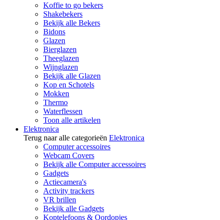
Koffie to go bekers
Shakebekers
Bekijk alle Bekers
Bidons
Glazen
Bierglazen
Theeglazen
Wijnglazen
Bekijk alle Glazen
Kop en Schotels
Mokken
Thermo
Waterflessen
Toon alle artikelen
Elektronica
Terug naar alle categorieën
Elektronica
Computer accessoires
Webcam Covers
Bekijk alle Computer accessoires
Gadgets
Actiecamera's
Activity trackers
VR brillen
Bekijk alle Gadgets
Koptelefoons & Oordopjes