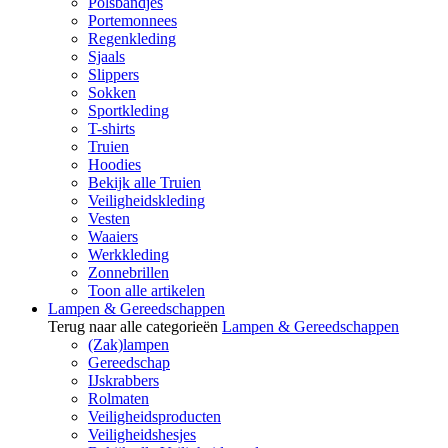
Polsbandjes
Portemonnees
Regenkleding
Sjaals
Slippers
Sokken
Sportkleding
T-shirts
Truien
Hoodies
Bekijk alle Truien
Veiligheidskleding
Vesten
Waaiers
Werkkleding
Zonnebrillen
Toon alle artikelen
Lampen & Gereedschappen
Terug naar alle categorieën
Lampen & Gereedschappen
(Zak)lampen
Gereedschap
IJskrabbers
Rolmaten
Veiligheidsproducten
Veiligheidshesjes