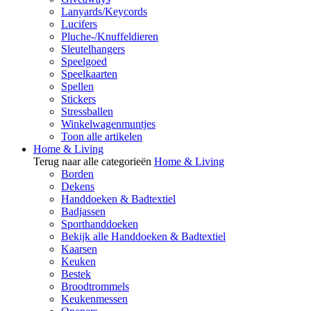
Lanyards/Keycords
Lucifers
Pluche-/Knuffeldieren
Sleutelhangers
Speelgoed
Speelkaarten
Spellen
Stickers
Stressballen
Winkelwagenmuntjes
Toon alle artikelen
Home & Living
Terug naar alle categorieën
Home & Living
Borden
Dekens
Handdoeken & Badtextiel
Badjassen
Sporthanddoeken
Bekijk alle Handdoeken & Badtextiel
Kaarsen
Keuken
Bestek
Broodtrommels
Keukenmessen