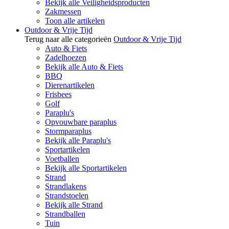
Bekijk alle Veiligheidsproducten
Zakmessen
Toon alle artikelen
Outdoor & Vrije Tijd
Terug naar alle categorieën
Outdoor & Vrije Tijd
Auto & Fiets
Zadelhoezen
Bekijk alle Auto & Fiets
BBQ
Dierenartikelen
Frisbees
Golf
Paraplu's
Opvouwbare paraplus
Stormparaplus
Bekijk alle Paraplu's
Sportartikelen
Voetballen
Bekijk alle Sportartikelen
Strand
Strandlakens
Strandstoelen
Bekijk alle Strand
Strandballen
Tuin