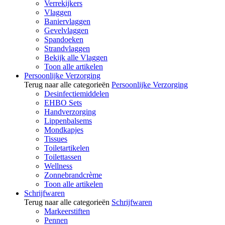
Verrekijkers
Vlaggen
Baniervlaggen
Gevelvlaggen
Spandoeken
Strandvlaggen
Bekijk alle Vlaggen
Toon alle artikelen
Persoonlijke Verzorging
Terug naar alle categorieën
Persoonlijke Verzorging
Desinfectiemiddelen
EHBO Sets
Handverzorging
Lippenbalsems
Mondkapjes
Tissues
Toiletartikelen
Toilettassen
Wellness
Zonnebrandcrème
Toon alle artikelen
Schrijfwaren
Terug naar alle categorieën
Schrijfwaren
Markeerstiften
Pennen