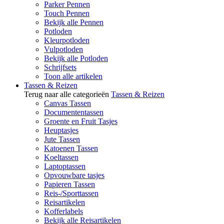
Parker Pennen
Touch Pennen
Bekijk alle Pennen
Potloden
Kleurpotloden
Vulpotloden
Bekijk alle Potloden
Schrijfsets
Toon alle artikelen
Tassen & Reizen
Terug naar alle categorieën
Tassen & Reizen
Canvas Tassen
Documententassen
Groente en Fruit Tasjes
Heuptasjes
Jute Tassen
Katoenen Tassen
Koeltassen
Laptoptassen
Opvouwbare tasjes
Papieren Tassen
Reis-/Sporttassen
Reisartikelen
Kofferlabels
Bekijk alle Reisartikelen