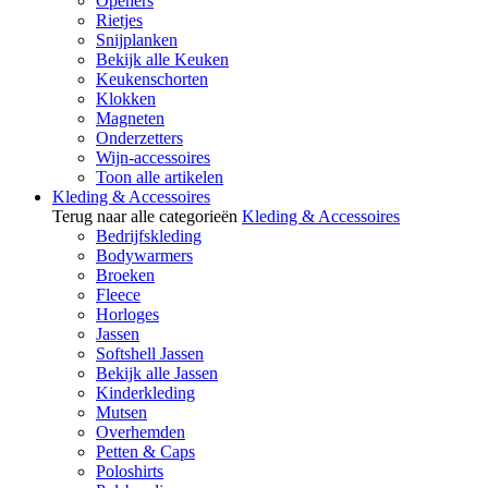
Openers
Rietjes
Snijplanken
Bekijk alle Keuken
Keukenschorten
Klokken
Magneten
Onderzetters
Wijn-accessoires
Toon alle artikelen
Kleding & Accessoires
Terug naar alle categorieën
Kleding & Accessoires
Bedrijfskleding
Bodywarmers
Broeken
Fleece
Horloges
Jassen
Softshell Jassen
Bekijk alle Jassen
Kinderkleding
Mutsen
Overhemden
Petten & Caps
Poloshirts