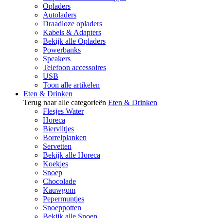
Opladers
Autoladers
Draadloze opladers
Kabels & Adapters
Bekijk alle Opladers
Powerbanks
Speakers
Telefoon accessoires
USB
Toon alle artikelen
Eten & Drinken
Terug naar alle categorieën
Eten & Drinken
Flesjes Water
Horeca
Bierviltjes
Borrelplanken
Servetten
Bekijk alle Horeca
Koekjes
Snoep
Chocolade
Kauwgom
Pepermuntjes
Snoeppotten
Bekijk alle Snoep