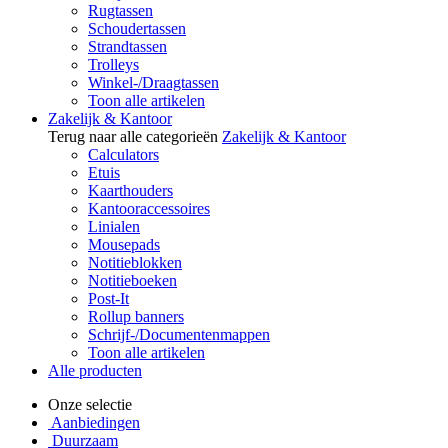
Rugtassen
Schoudertassen
Strandtassen
Trolleys
Winkel-/Draagtassen
Toon alle artikelen
Zakelijk & Kantoor
Terug naar alle categorieën
Zakelijk & Kantoor
Calculators
Etuis
Kaarthouders
Kantooraccessoires
Linialen
Mousepads
Notitieblokken
Notitieboeken
Post-It
Rollup banners
Schrijf-/Documentenmappen
Toon alle artikelen
Alle producten
Onze selectie
Aanbiedingen
Duurzaam