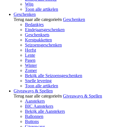
Wijn
Toon alle artikelen
Geschenken
Terug naar alle categorieën
Geschenken
Bedankjes
Eindejaarsgeschenken
Geschenksets
Kerstpakketten
Seizoensgeschenken
Herfst
Lente
Pasen
Winter
Zomer
Bekijk alle Seizoensgeschenken
Snelle levering
Toon alle artikelen
Giveaways & Spellen
Terug naar alle categorieën
Giveaways & Spellen
Aanstekers
BIC Aanstekers
Bekijk alle Aanstekers
Ballonnen
Buttons
Giveaways