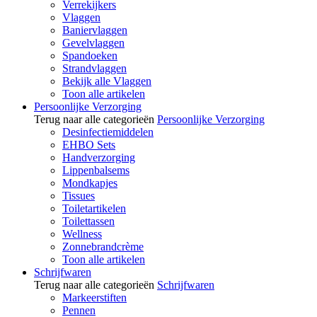
Verrekijkers
Vlaggen
Baniervlaggen
Gevelvlaggen
Spandoeken
Strandvlaggen
Bekijk alle Vlaggen
Toon alle artikelen
Persoonlijke Verzorging
Terug naar alle categorieën
Persoonlijke Verzorging
Desinfectiemiddelen
EHBO Sets
Handverzorging
Lippenbalsems
Mondkapjes
Tissues
Toiletartikelen
Toilettassen
Wellness
Zonnebrandcrème
Toon alle artikelen
Schrijfwaren
Terug naar alle categorieën
Schrijfwaren
Markeerstiften
Pennen