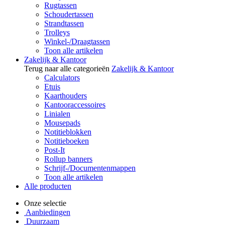
Rugtassen
Schoudertassen
Strandtassen
Trolleys
Winkel-/Draagtassen
Toon alle artikelen
Zakelijk & Kantoor
Terug naar alle categorieën
Zakelijk & Kantoor
Calculators
Etuis
Kaarthouders
Kantooraccessoires
Linialen
Mousepads
Notitieblokken
Notitieboeken
Post-It
Rollup banners
Schrijf-/Documentenmappen
Toon alle artikelen
Alle producten
Onze selectie
Aanbiedingen
Duurzaam