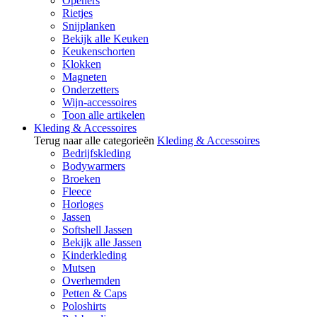
Openers
Rietjes
Snijplanken
Bekijk alle Keuken
Keukenschorten
Klokken
Magneten
Onderzetters
Wijn-accessoires
Toon alle artikelen
Kleding & Accessoires
Terug naar alle categorieën
Kleding & Accessoires
Bedrijfskleding
Bodywarmers
Broeken
Fleece
Horloges
Jassen
Softshell Jassen
Bekijk alle Jassen
Kinderkleding
Mutsen
Overhemden
Petten & Caps
Poloshirts