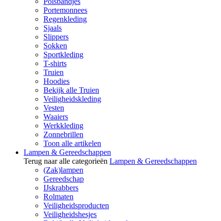
Polsbandjes
Portemonnees
Regenkleding
Sjaals
Slippers
Sokken
Sportkleding
T-shirts
Truien
Hoodies
Bekijk alle Truien
Veiligheidskleding
Vesten
Waaiers
Werkkleding
Zonnebrillen
Toon alle artikelen
Lampen & Gereedschappen
Terug naar alle categorieën
Lampen & Gereedschappen
(Zak)lampen
Gereedschap
IJskrabbers
Rolmaten
Veiligheidsproducten
Veiligheidshesjes