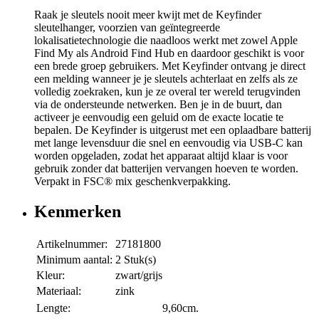
Raak je sleutels nooit meer kwijt met de Keyfinder
sleutelhanger, voorzien van geïntegreerde
lokalisatietechnologie die naadloos werkt met zowel Apple
Find My als Android Find Hub en daardoor geschikt is voor
een brede groep gebruikers. Met Keyfinder ontvang je direct
een melding wanneer je je sleutels achterlaat en zelfs als ze
volledig zoekraken, kun je ze overal ter wereld terugvinden
via de ondersteunde netwerken. Ben je in de buurt, dan
activeer je eenvoudig een geluid om de exacte locatie te
bepalen. De Keyfinder is uitgerust met een oplaadbare batterij
met lange levensduur die snel en eenvoudig via USB-C kan
worden opgeladen, zodat het apparaat altijd klaar is voor
gebruik zonder dat batterijen vervangen hoeven te worden.
Verpakt in FSC® mix geschenkverpakking.
Kenmerken
Artikelnummer:
27181800
Minimum aantal:
2 Stuk(s)
Kleur:
zwart/grijs
Materiaal:
zink
Lengte:
9,60cm.