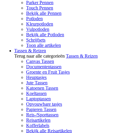
Parker Pennen
Touch Pennen
Bekijk alle Pennen
Potloden
Kleurpotloden
Vulpotloden
Bekijk alle Potloden
Schrijfsets
Toon alle artikelen
Tassen & Reizen
Terug naar alle categorieën
Tassen & Reizen
Canvas Tassen
Documententassen
Groente en Fruit Tasjes
Heuptasjes
Jute Tassen
Katoenen Tassen
Koeltassen
Laptoptassen
Opvouwbare tasjes
Papieren Tassen
Reis-/Sporttassen
Reisartikelen
Kofferlabels
Bekijk alle Reisartikelen