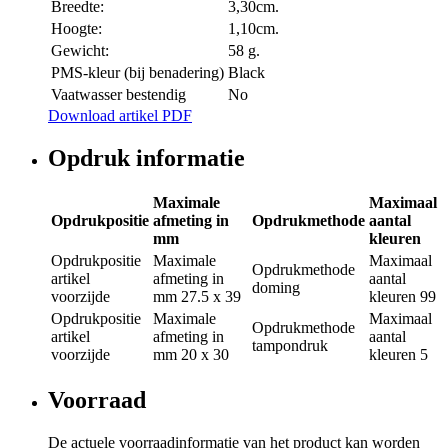
Breedte:
3,30cm.
Hoogte:
1,10cm.
Gewicht:
58 g.
PMS-kleur (bij benadering)
Black
Vaatwasser bestendig
No
Download artikel PDF
Opdruk informatie
Maximale
Maximaal
Opdrukpositie
afmeting in
Opdrukmethode
aantal
mm
kleuren
Opdrukpositie
Maximale
Maximaal
Opdrukmethode
artikel
afmeting in
aantal
doming
voorzijde
mm
27.5 x 39
kleuren
99
Opdrukpositie
Maximale
Maximaal
Opdrukmethode
artikel
afmeting in
aantal
tampondruk
voorzijde
mm
20 x 30
kleuren
5
Voorraad
De actuele voorraadinformatie van het product kan worden