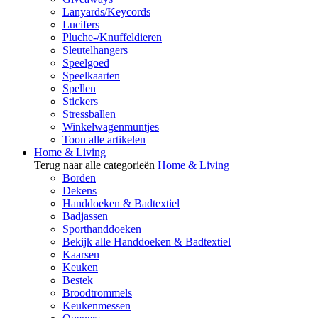
Lanyards/Keycords
Lucifers
Pluche-/Knuffeldieren
Sleutelhangers
Speelgoed
Speelkaarten
Spellen
Stickers
Stressballen
Winkelwagenmuntjes
Toon alle artikelen
Home & Living
Terug naar alle categorieën
Home & Living
Borden
Dekens
Handdoeken & Badtextiel
Badjassen
Sporthanddoeken
Bekijk alle Handdoeken & Badtextiel
Kaarsen
Keuken
Bestek
Broodtrommels
Keukenmessen