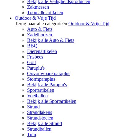
Bekijk alle Veiligheidsproducten
Zakmessen
Toon alle artikelen
Outdoor & Vrije Tijd
Terug naar alle categorieën
Outdoor & Vrije Tijd
Auto & Fiets
Zadelhoezen
Bekijk alle Auto & Fiets
BBQ
Dierenartikelen
Frisbees
Golf
Paraplu's
Opvouwbare paraplus
Stormparaplus
Bekijk alle Paraplu's
Sportartikelen
Voetballen
Bekijk alle Sportartikelen
Strand
Strandlakens
Strandstoelen
Bekijk alle Strand
Strandballen
Tuin