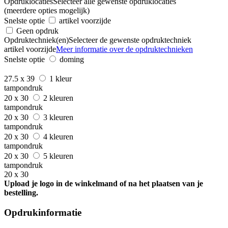
Opdruklocaties
Selecteer alle gewenste opdruklocaties
(meerdere opties mogelijk)
Snelste optie
artikel voorzijde
Geen opdruk
Opdruktechniek(en)
Selecteer de gewenste opdruktechniek
artikel voorzijde
Meer informatie over de opdruktechnieken
Snelste optie
doming
27.5 x 39
1 kleur
tampondruk
20 x 30
2 kleuren
tampondruk
20 x 30
3 kleuren
tampondruk
20 x 30
4 kleuren
tampondruk
20 x 30
5 kleuren
tampondruk
20 x 30
Upload je logo in de winkelmand of na het plaatsen van je
bestelling.
Opdrukinformatie