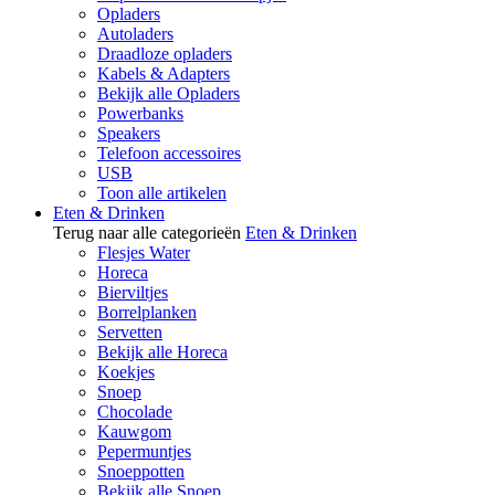
Opladers
Autoladers
Draadloze opladers
Kabels & Adapters
Bekijk alle Opladers
Powerbanks
Speakers
Telefoon accessoires
USB
Toon alle artikelen
Eten & Drinken
Terug naar alle categorieën
Eten & Drinken
Flesjes Water
Horeca
Bierviltjes
Borrelplanken
Servetten
Bekijk alle Horeca
Koekjes
Snoep
Chocolade
Kauwgom
Pepermuntjes
Snoeppotten
Bekijk alle Snoep