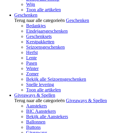
Wijn
Toon alle artikelen
Geschenken
Terug naar alle categorieën
Geschenken
Bedankjes
Eindejaarsgeschenken
Geschenksets
Kerstpakketten
Seizoensgeschenken
Herfst
Lente
Pasen
Winter
Zomer
Bekijk alle Seizoensgeschenken
Snelle levering
Toon alle artikelen
Giveaways & Spellen
Terug naar alle categorieën
Giveaways & Spellen
Aanstekers
BIC Aanstekers
Bekijk alle Aanstekers
Ballonnen
Buttons
Giveaways