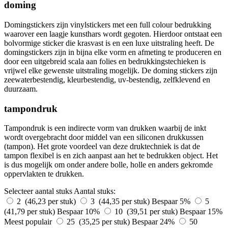
doming
Domingstickers zijn vinylstickers met een full colour bedrukking
waarover een laagje kunsthars wordt gegoten. Hierdoor ontstaat een
bolvormige sticker die krasvast is en een luxe uitstraling heeft. De
domingstickers zijn in bijna elke vorm en afmeting te produceren en
door een uitgebreid scala aan folies en bedrukkingstechieken is
vrijwel elke gewenste uitstraling mogelijk. De doming stickers zijn
zeewaterbestendig, kleurbestendig, uv-bestendig, zelfklevend en
duurzaam.
tampondruk
Tampondruk is een indirecte vorm van drukken waarbij de inkt
wordt overgebracht door middel van een siliconen drukkussen
(tampon). Het grote voordeel van deze druktechniek is dat de
tampon flexibel is en zich aanpast aan het te bedrukken object. Het
is dus mogelijk om onder andere bolle, holle en anders gekromde
oppervlakten te drukken.
Selecteer aantal stuks
Aantal stuks:
2 (46,23 per stuk)
3 (44,35 per stuk)
Bespaar 5%
5
(41,79 per stuk)
Bespaar 10%
10 (39,51 per stuk)
Bespaar 15%
Meest populair
25 (35,25 per stuk)
Bespaar 24%
50