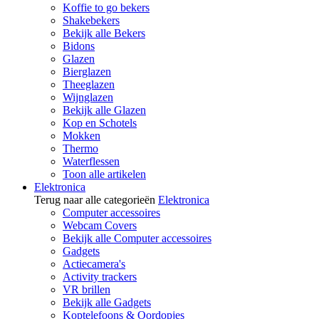
Koffie to go bekers
Shakebekers
Bekijk alle Bekers
Bidons
Glazen
Bierglazen
Theeglazen
Wijnglazen
Bekijk alle Glazen
Kop en Schotels
Mokken
Thermo
Waterflessen
Toon alle artikelen
Elektronica
Terug naar alle categorieën
Elektronica
Computer accessoires
Webcam Covers
Bekijk alle Computer accessoires
Gadgets
Actiecamera's
Activity trackers
VR brillen
Bekijk alle Gadgets
Koptelefoons & Oordopjes