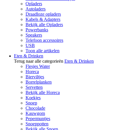
Opladers
Autoladers
Draadloze opladers
Kabels & Adapters
Bekijk alle Opladers
Powerbanks
Speakers
Telefoon accessoires
USB
Toon alle artikelen
Eten & Drinken
Terug naar alle categorieën
Eten & Drinken
Flesjes Water
Horeca
Bierviltjes
Borrelplanken
Servetten
Bekijk alle Horeca
Koekjes
Snoep
Chocolade
Kauwgom
Pepermuntjes
Snoeppotten
Bekijk alle Snoep