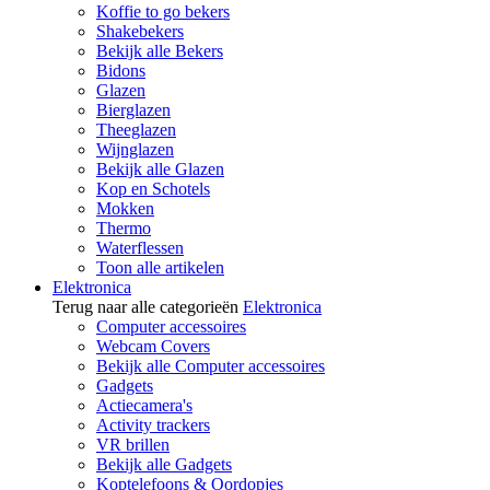
Koffie to go bekers
Shakebekers
Bekijk alle Bekers
Bidons
Glazen
Bierglazen
Theeglazen
Wijnglazen
Bekijk alle Glazen
Kop en Schotels
Mokken
Thermo
Waterflessen
Toon alle artikelen
Elektronica
Terug naar alle categorieën
Elektronica
Computer accessoires
Webcam Covers
Bekijk alle Computer accessoires
Gadgets
Actiecamera's
Activity trackers
VR brillen
Bekijk alle Gadgets
Koptelefoons & Oordopjes