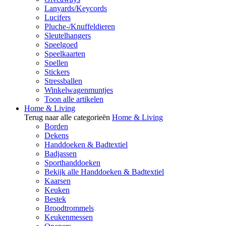
Lanyards/Keycords
Lucifers
Pluche-/Knuffeldieren
Sleutelhangers
Speelgoed
Speelkaarten
Spellen
Stickers
Stressballen
Winkelwagenmuntjes
Toon alle artikelen
Home & Living
Terug naar alle categorieën
Home & Living
Borden
Dekens
Handdoeken & Badtextiel
Badjassen
Sporthanddoeken
Bekijk alle Handdoeken & Badtextiel
Kaarsen
Keuken
Bestek
Broodtrommels
Keukenmessen