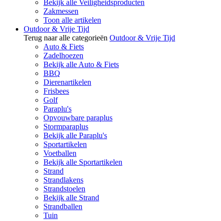
Bekijk alle Veiligheidsproducten
Zakmessen
Toon alle artikelen
Outdoor & Vrije Tijd
Terug naar alle categorieën
Outdoor & Vrije Tijd
Auto & Fiets
Zadelhoezen
Bekijk alle Auto & Fiets
BBQ
Dierenartikelen
Frisbees
Golf
Paraplu's
Opvouwbare paraplus
Stormparaplus
Bekijk alle Paraplu's
Sportartikelen
Voetballen
Bekijk alle Sportartikelen
Strand
Strandlakens
Strandstoelen
Bekijk alle Strand
Strandballen
Tuin