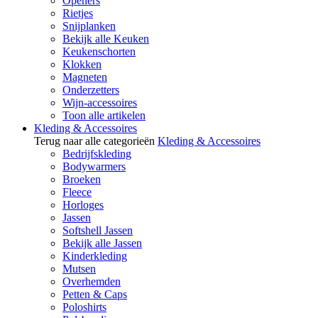
Openers
Rietjes
Snijplanken
Bekijk alle Keuken
Keukenschorten
Klokken
Magneten
Onderzetters
Wijn-accessoires
Toon alle artikelen
Kleding & Accessoires
Terug naar alle categorieën
Kleding & Accessoires
Bedrijfskleding
Bodywarmers
Broeken
Fleece
Horloges
Jassen
Softshell Jassen
Bekijk alle Jassen
Kinderkleding
Mutsen
Overhemden
Petten & Caps
Poloshirts