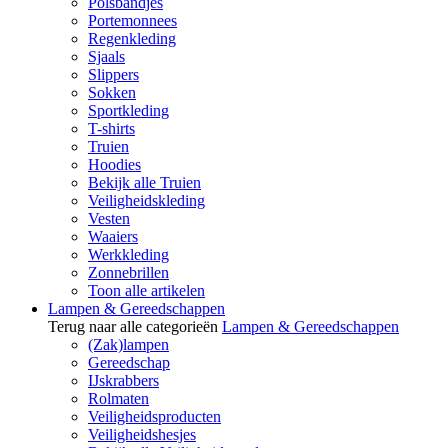
Polsbandjes
Portemonnees
Regenkleding
Sjaals
Slippers
Sokken
Sportkleding
T-shirts
Truien
Hoodies
Bekijk alle Truien
Veiligheidskleding
Vesten
Waaiers
Werkkleding
Zonnebrillen
Toon alle artikelen
Lampen & Gereedschappen
Terug naar alle categorieën
Lampen & Gereedschappen
(Zak)lampen
Gereedschap
IJskrabbers
Rolmaten
Veiligheidsproducten
Veiligheidshesjes