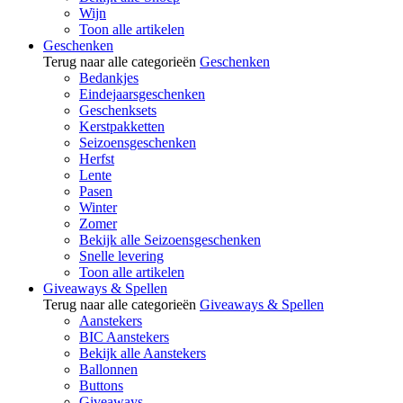
Wijn
Toon alle artikelen
Geschenken
Terug naar alle categorieën
Geschenken
Bedankjes
Eindejaarsgeschenken
Geschenksets
Kerstpakketten
Seizoensgeschenken
Herfst
Lente
Pasen
Winter
Zomer
Bekijk alle Seizoensgeschenken
Snelle levering
Toon alle artikelen
Giveaways & Spellen
Terug naar alle categorieën
Giveaways & Spellen
Aanstekers
BIC Aanstekers
Bekijk alle Aanstekers
Ballonnen
Buttons
Giveaways