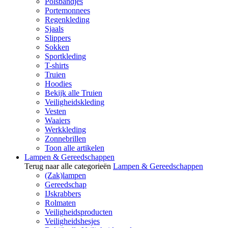
Polsbandjes
Portemonnees
Regenkleding
Sjaals
Slippers
Sokken
Sportkleding
T-shirts
Truien
Hoodies
Bekijk alle Truien
Veiligheidskleding
Vesten
Waaiers
Werkkleding
Zonnebrillen
Toon alle artikelen
Lampen & Gereedschappen
Terug naar alle categorieën
Lampen & Gereedschappen
(Zak)lampen
Gereedschap
IJskrabbers
Rolmaten
Veiligheidsproducten
Veiligheidshesjes