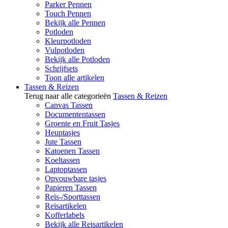
Parker Pennen
Touch Pennen
Bekijk alle Pennen
Potloden
Kleurpotloden
Vulpotloden
Bekijk alle Potloden
Schrijfsets
Toon alle artikelen
Tassen & Reizen
Terug naar alle categorieën
Tassen & Reizen
Canvas Tassen
Documententassen
Groente en Fruit Tasjes
Heuptasjes
Jute Tassen
Katoenen Tassen
Koeltassen
Laptoptassen
Opvouwbare tasjes
Papieren Tassen
Reis-/Sporttassen
Reisartikelen
Kofferlabels
Bekijk alle Reisartikelen