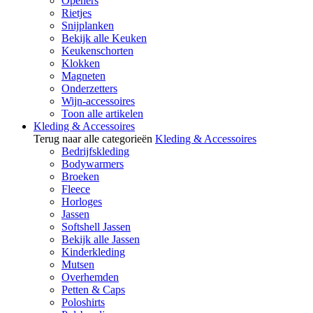
Openers
Rietjes
Snijplanken
Bekijk alle Keuken
Keukenschorten
Klokken
Magneten
Onderzetters
Wijn-accessoires
Toon alle artikelen
Kleding & Accessoires
Terug naar alle categorieën
Kleding & Accessoires
Bedrijfskleding
Bodywarmers
Broeken
Fleece
Horloges
Jassen
Softshell Jassen
Bekijk alle Jassen
Kinderkleding
Mutsen
Overhemden
Petten & Caps
Poloshirts