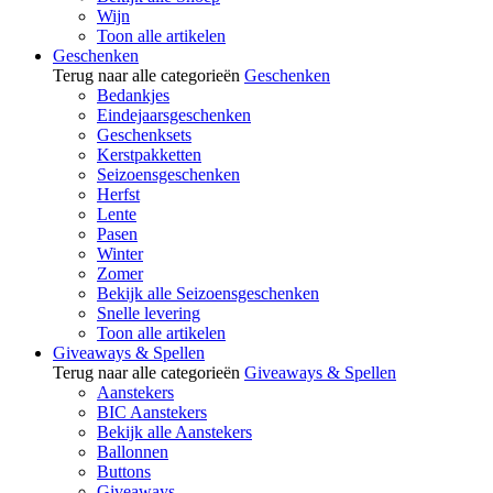
Wijn
Toon alle artikelen
Geschenken
Terug naar alle categorieën
Geschenken
Bedankjes
Eindejaarsgeschenken
Geschenksets
Kerstpakketten
Seizoensgeschenken
Herfst
Lente
Pasen
Winter
Zomer
Bekijk alle Seizoensgeschenken
Snelle levering
Toon alle artikelen
Giveaways & Spellen
Terug naar alle categorieën
Giveaways & Spellen
Aanstekers
BIC Aanstekers
Bekijk alle Aanstekers
Ballonnen
Buttons
Giveaways