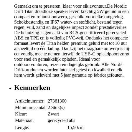
Gemaakt om te presteren, klaar voor elk avontuur.De Nordic
Drift Titan draadloze speaker levert krachtig 5W-geluid in een
compact en robuust ontwerp, geschikt voor elke omgeving.
Schokbestendig en IP67 water- en stofdicht, bestand tegen
regen, vuil, zand en dagelijkse impact zonder prestatieverlies.
De behuizing is gemaakt van RCS-gecertificeerd gerecycled
ABS en TPE en is volledig PVC-vrij. Ondanks het compacte
formaat levert de Titan helder, premium geluid met tot 10 uur
afspeeltijd op één lading. Dankzij het draagbare ontwerp is hij
eenvoudig mee te nemen, terwijl de USB-C oplaadpoort zorgt
voor snel en gemakkelijk opladen. Ideaal voor
outdooravonturen, reizen en dagelijks gebruik. Alle Nordic
Drift-producten worden intensief getest op kwaliteit en elk
item wordt geleverd met 5 jaar garantie op fabricagefouten.
Kenmerken
Artikelnummer:
27361300
Minimum aantal:
2 Stuk(s)
Kleur:
Zwart
Materiaal:
gerecycled abs
Lengte:
15,50cm.