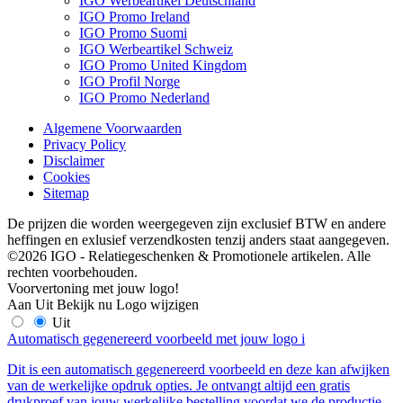
IGO Werbeartikel Deutschland
IGO Promo Ireland
IGO Promo Suomi
IGO Werbeartikel Schweiz
IGO Promo United Kingdom
IGO Profil Norge
IGO Promo Nederland
Algemene Voorwaarden
Privacy Policy
Disclaimer
Cookies
Sitemap
De prijzen die worden weergegeven zijn exclusief BTW en andere
heffingen en exlusief verzendkosten tenzij anders staat aangegeven.
©2026 IGO - Relatiegeschenken & Promotionele artikelen. Alle
rechten voorbehouden.
Voorvertoning met jouw logo!
Aan
Uit
Bekijk nu
Logo wijzigen
Uit
Automatisch gegenereerd voorbeeld met jouw logo
i
Dit is een automatisch gegenereerd voorbeeld en deze kan afwijken
van de werkelijke opdruk opties. Je ontvangt altijd een gratis
drukproef van jouw werkelijke bestelling voordat we de productie