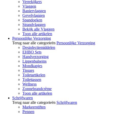
Verrekijkers
Vlaggen
Baniervlaggen
Gevelvlaggen
Spandoeken
Strandvlaggen
Bekijk alle Vlaggen
Toon alle artikelen
Persoonlijke Verzorging
Terug naar alle categorieën
Persoonlijke Verzorging
Desinfectiemiddelen
EHBO Sets
Handverzorging
Lippenbalsems
Mondkapjes
Tissues
Toiletartikelen
Toilettassen
Wellness
Zonnebrandcrème
Toon alle artikelen
Schrijfwaren
Terug naar alle categorieën
Schrijfwaren
Markeerstiften
Pennen