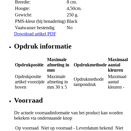
Breedte:
8 cm.
Hoogte:
4,50cm.
Gewicht:
250 g.
PMS-kleur (bij benadering)
Black
Vaatwasser bestendig
No
Download artikel PDF
Opdruk informatie
Maximale
Maximaal
Opdrukpositie
afmeting in
Opdrukmethode
aantal
mm
kleuren
Opdrukpositie
Maximale
Maximaal
Opdrukmethode
artikel voorzijde
afmeting in
aantal
tampondruk
boven
mm
30 x 5
kleuren
-
Voorraad
De actuele voorraadinformatie van het product kan worden
bekeken via onderstaande knop
Op voorraad
Niet op voorraad - Leverdatum bekend
Niet