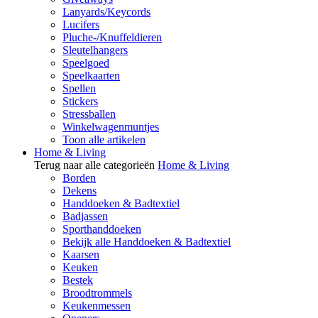
Lanyards/Keycords
Lucifers
Pluche-/Knuffeldieren
Sleutelhangers
Speelgoed
Speelkaarten
Spellen
Stickers
Stressballen
Winkelwagenmuntjes
Toon alle artikelen
Home & Living
Terug naar alle categorieën
Home & Living
Borden
Dekens
Handdoeken & Badtextiel
Badjassen
Sporthanddoeken
Bekijk alle Handdoeken & Badtextiel
Kaarsen
Keuken
Bestek
Broodtrommels
Keukenmessen