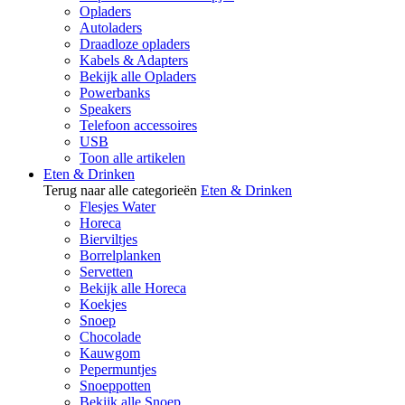
Opladers
Autoladers
Draadloze opladers
Kabels & Adapters
Bekijk alle Opladers
Powerbanks
Speakers
Telefoon accessoires
USB
Toon alle artikelen
Eten & Drinken
Terug naar alle categorieën
Eten & Drinken
Flesjes Water
Horeca
Bierviltjes
Borrelplanken
Servetten
Bekijk alle Horeca
Koekjes
Snoep
Chocolade
Kauwgom
Pepermuntjes
Snoeppotten
Bekijk alle Snoep