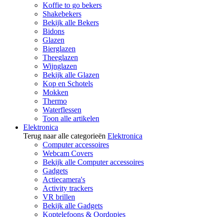
Koffie to go bekers
Shakebekers
Bekijk alle Bekers
Bidons
Glazen
Bierglazen
Theeglazen
Wijnglazen
Bekijk alle Glazen
Kop en Schotels
Mokken
Thermo
Waterflessen
Toon alle artikelen
Elektronica
Terug naar alle categorieën
Elektronica
Computer accessoires
Webcam Covers
Bekijk alle Computer accessoires
Gadgets
Actiecamera's
Activity trackers
VR brillen
Bekijk alle Gadgets
Koptelefoons & Oordopjes