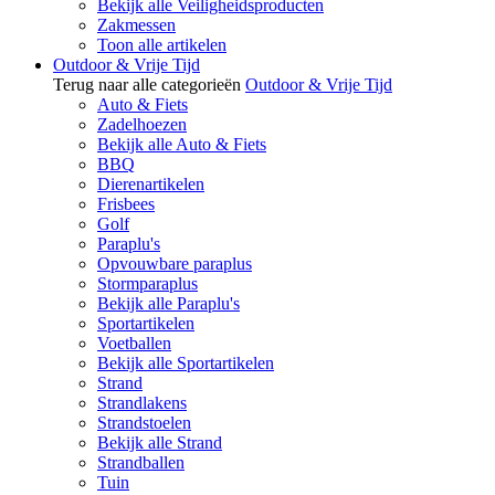
Bekijk alle Veiligheidsproducten
Zakmessen
Toon alle artikelen
Outdoor & Vrije Tijd
Terug naar alle categorieën
Outdoor & Vrije Tijd
Auto & Fiets
Zadelhoezen
Bekijk alle Auto & Fiets
BBQ
Dierenartikelen
Frisbees
Golf
Paraplu's
Opvouwbare paraplus
Stormparaplus
Bekijk alle Paraplu's
Sportartikelen
Voetballen
Bekijk alle Sportartikelen
Strand
Strandlakens
Strandstoelen
Bekijk alle Strand
Strandballen
Tuin