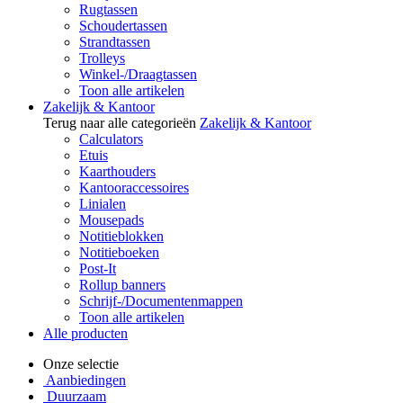
Rugtassen
Schoudertassen
Strandtassen
Trolleys
Winkel-/Draagtassen
Toon alle artikelen
Zakelijk & Kantoor
Terug naar alle categorieën
Zakelijk & Kantoor
Calculators
Etuis
Kaarthouders
Kantooraccessoires
Linialen
Mousepads
Notitieblokken
Notitieboeken
Post-It
Rollup banners
Schrijf-/Documentenmappen
Toon alle artikelen
Alle producten
Onze selectie
Aanbiedingen
Duurzaam