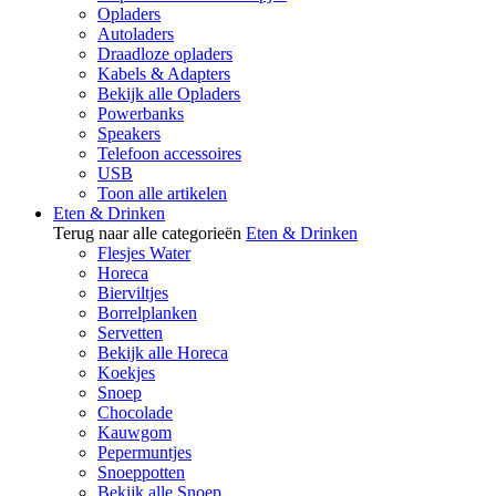
Opladers
Autoladers
Draadloze opladers
Kabels & Adapters
Bekijk alle Opladers
Powerbanks
Speakers
Telefoon accessoires
USB
Toon alle artikelen
Eten & Drinken
Terug naar alle categorieën
Eten & Drinken
Flesjes Water
Horeca
Bierviltjes
Borrelplanken
Servetten
Bekijk alle Horeca
Koekjes
Snoep
Chocolade
Kauwgom
Pepermuntjes
Snoeppotten
Bekijk alle Snoep