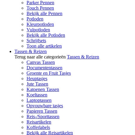
Parker Pennen
Touch Pennen
Bekijk alle Pennen
Potloden
Kleurpotloden
Vulpotloden
Bekijk alle Potloden
Schrijfsets
Toon alle artikelen
Tassen & Reizen
Terug naar alle categorieën
Tassen & Reizen
Canvas Tassen
Documententassen
Groente en Fruit Tasjes
Heuptasjes
Jute Tassen
Katoenen Tassen
Koeltassen
Laptoptassen
Opvouwbare tasjes
Papieren Tassen
Reis-/Sporttassen
Reisartikelen
Kofferlabels
Bekijk alle Reisartikelen