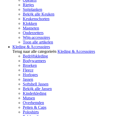
Openers
Rietjes
Snijplanken
Bekijk alle Keuken
Keukenschorten
Klokken
Magneten
Onderzetters
Wijn-accessoires
Toon alle artikelen
Kleding & Accessoires
Terug naar alle categorieën
Kleding & Accessoires
Bedrijfskleding
Bodywarmers
Broeken
Fleece
Horloges
Jassen
Softshell Jassen
Bekijk alle Jassen
Kinderkleding
Mutsen
Overhemden
Petten & Caps
Poloshirts