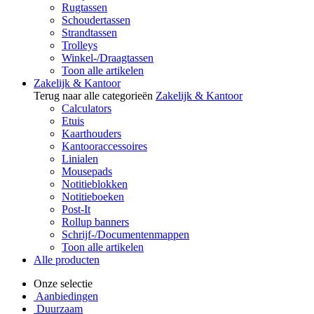
Rugtassen
Schoudertassen
Strandtassen
Trolleys
Winkel-/Draagtassen
Toon alle artikelen
Zakelijk & Kantoor
Terug naar alle categorieën
Zakelijk & Kantoor
Calculators
Etuis
Kaarthouders
Kantooraccessoires
Linialen
Mousepads
Notitieblokken
Notitieboeken
Post-It
Rollup banners
Schrijf-/Documentenmappen
Toon alle artikelen
Alle producten
Onze selectie
Aanbiedingen
Duurzaam