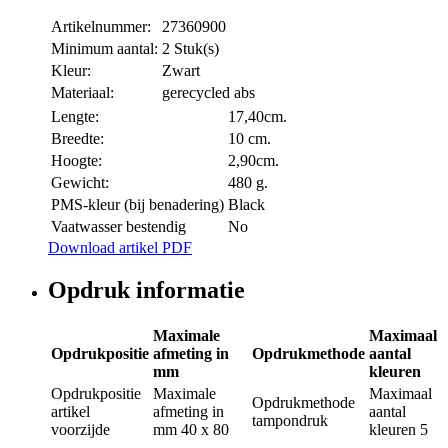
Artikelnummer:
27360900
Minimum aantal:
2 Stuk(s)
Kleur:
Zwart
Materiaal:
gerecycled abs
Lengte:
17,40cm.
Breedte:
10 cm.
Hoogte:
2,90cm.
Gewicht:
480 g.
PMS-kleur (bij benadering)
Black
Vaatwasser bestendig
No
Download artikel PDF
Opdruk informatie
Maximale
Maximaal
Opdrukpositie
afmeting in
Opdrukmethode
aantal
mm
kleuren
Opdrukpositie
Maximale
Maximaal
Opdrukmethode
artikel
afmeting in
aantal
tampondruk
voorzijde
mm
40 x 80
kleuren
5