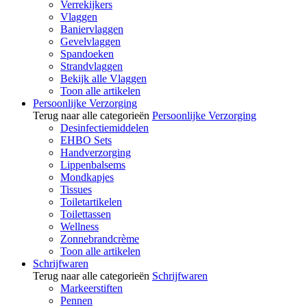
Verrekijkers
Vlaggen
Baniervlaggen
Gevelvlaggen
Spandoeken
Strandvlaggen
Bekijk alle Vlaggen
Toon alle artikelen
Persoonlijke Verzorging
Terug naar alle categorieën
Persoonlijke Verzorging
Desinfectiemiddelen
EHBO Sets
Handverzorging
Lippenbalsems
Mondkapjes
Tissues
Toiletartikelen
Toilettassen
Wellness
Zonnebrandcrème
Toon alle artikelen
Schrijfwaren
Terug naar alle categorieën
Schrijfwaren
Markeerstiften
Pennen