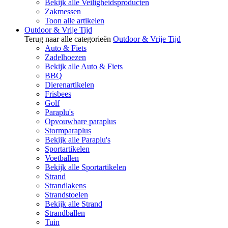
Bekijk alle Veiligheidsproducten
Zakmessen
Toon alle artikelen
Outdoor & Vrije Tijd
Terug naar alle categorieën
Outdoor & Vrije Tijd
Auto & Fiets
Zadelhoezen
Bekijk alle Auto & Fiets
BBQ
Dierenartikelen
Frisbees
Golf
Paraplu's
Opvouwbare paraplus
Stormparaplus
Bekijk alle Paraplu's
Sportartikelen
Voetballen
Bekijk alle Sportartikelen
Strand
Strandlakens
Strandstoelen
Bekijk alle Strand
Strandballen
Tuin