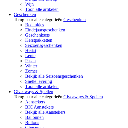
Wijn
Toon alle artikelen
Geschenken
Terug naar alle categorieën
Geschenken
Bedankjes
Eindejaarsgeschenken
Geschenksets
Kerstpakketten
Seizoensgeschenken
Herfst
Lente
Pasen
Winter
Zomer
Bekijk alle Seizoensgeschenken
Snelle levering
Toon alle artikelen
Giveaways & Spellen
Terug naar alle categorieën
Giveaways & Spellen
Aanstekers
BIC Aanstekers
Bekijk alle Aanstekers
Ballonnen
Buttons
Giveaways