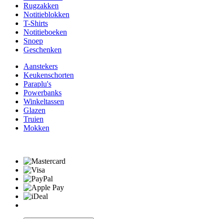
Rugzakken
Notitieblokken
T-Shirts
Notitieboeken
Snoep
Geschenken
Aanstekers
Keukenschorten
Paraplu's
Powerbanks
Winkeltassen
Glazen
Truien
Mokken