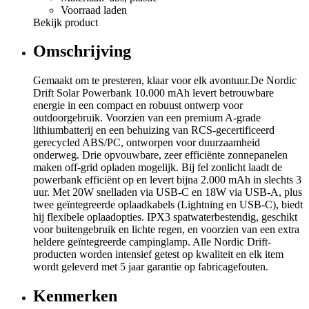
Voorraad laden
Bekijk product
Omschrijving
Gemaakt om te presteren, klaar voor elk avontuur.De Nordic
Drift Solar Powerbank 10.000 mAh levert betrouwbare
energie in een compact en robuust ontwerp voor
outdoorgebruik. Voorzien van een premium A-grade
lithiumbatterij en een behuizing van RCS-gecertificeerd
gerecycled ABS/PC, ontworpen voor duurzaamheid
onderweg. Drie opvouwbare, zeer efficiënte zonnepanelen
maken off-grid opladen mogelijk. Bij fel zonlicht laadt de
powerbank efficiënt op en levert bijna 2.000 mAh in slechts 3
uur. Met 20W snelladen via USB-C en 18W via USB-A, plus
twee geïntegreerde oplaadkabels (Lightning en USB-C), biedt
hij flexibele oplaadopties. IPX3 spatwaterbestendig, geschikt
voor buitengebruik en lichte regen, en voorzien van een extra
heldere geïntegreerde campinglamp. Alle Nordic Drift-
producten worden intensief getest op kwaliteit en elk item
wordt geleverd met 5 jaar garantie op fabricagefouten.
Kenmerken