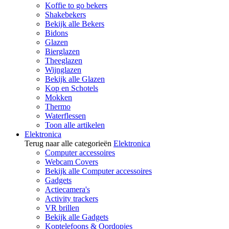
Koffie to go bekers
Shakebekers
Bekijk alle Bekers
Bidons
Glazen
Bierglazen
Theeglazen
Wijnglazen
Bekijk alle Glazen
Kop en Schotels
Mokken
Thermo
Waterflessen
Toon alle artikelen
Elektronica
Terug naar alle categorieën
Elektronica
Computer accessoires
Webcam Covers
Bekijk alle Computer accessoires
Gadgets
Actiecamera's
Activity trackers
VR brillen
Bekijk alle Gadgets
Koptelefoons & Oordopjes