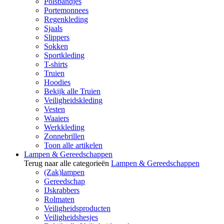
Polsbandjes
Portemonnees
Regenkleding
Sjaals
Slippers
Sokken
Sportkleding
T-shirts
Truien
Hoodies
Bekijk alle Truien
Veiligheidskleding
Vesten
Waaiers
Werkkleding
Zonnebrillen
Toon alle artikelen
Lampen & Gereedschappen
Terug naar alle categorieën
Lampen & Gereedschappen
(Zak)lampen
Gereedschap
IJskrabbers
Rolmaten
Veiligheidsproducten
Veiligheidshesjes