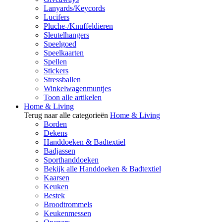
Lanyards/Keycords
Lucifers
Pluche-/Knuffeldieren
Sleutelhangers
Speelgoed
Speelkaarten
Spellen
Stickers
Stressballen
Winkelwagenmuntjes
Toon alle artikelen
Home & Living
Terug naar alle categorieën
Home & Living
Borden
Dekens
Handdoeken & Badtextiel
Badjassen
Sporthanddoeken
Bekijk alle Handdoeken & Badtextiel
Kaarsen
Keuken
Bestek
Broodtrommels
Keukenmessen