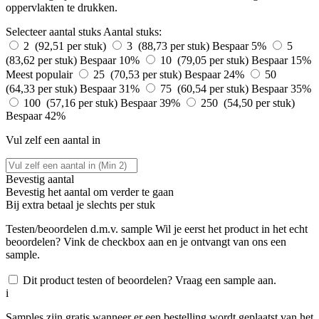
oppervlakten te drukken.
Selecteer aantal stuks
Aantal stuks:
2 (92,51 per stuk)
3 (88,73 per stuk)
Bespaar 5%
5
(83,62 per stuk)
Bespaar 10%
10 (79,05 per stuk)
Bespaar 15%
Meest populair
25 (70,53 per stuk)
Bespaar 24%
50
(64,33 per stuk)
Bespaar 31%
75 (60,54 per stuk)
Bespaar 35%
100 (57,16 per stuk)
Bespaar 39%
250 (54,50 per stuk)
Bespaar 42%
Vul zelf een aantal in
Bevestig aantal
Bevestig het aantal om verder te gaan
Bij
extra betaal je slechts
per stuk
Testen/beoordelen d.m.v. sample
Wil je eerst het product in het echt
beoordelen? Vink de checkbox aan en je ontvangt van ons een
sample.
Dit product testen of beoordelen? Vraag een sample aan.
i
Samples zijn gratis wanneer er een bestelling wordt geplaatst van het