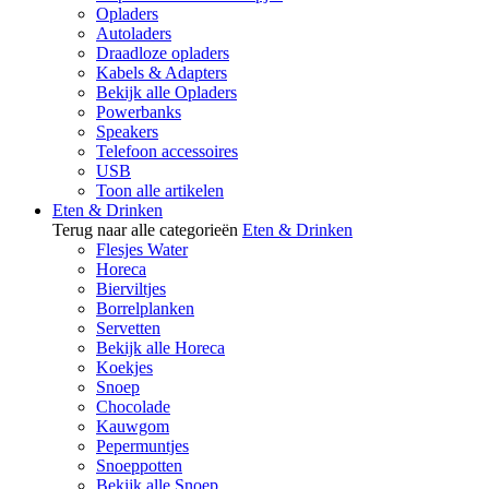
Opladers
Autoladers
Draadloze opladers
Kabels & Adapters
Bekijk alle Opladers
Powerbanks
Speakers
Telefoon accessoires
USB
Toon alle artikelen
Eten & Drinken
Terug naar alle categorieën
Eten & Drinken
Flesjes Water
Horeca
Bierviltjes
Borrelplanken
Servetten
Bekijk alle Horeca
Koekjes
Snoep
Chocolade
Kauwgom
Pepermuntjes
Snoeppotten
Bekijk alle Snoep