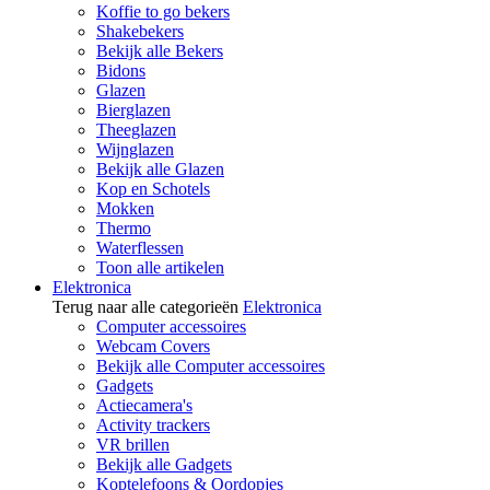
Koffie to go bekers
Shakebekers
Bekijk alle Bekers
Bidons
Glazen
Bierglazen
Theeglazen
Wijnglazen
Bekijk alle Glazen
Kop en Schotels
Mokken
Thermo
Waterflessen
Toon alle artikelen
Elektronica
Terug naar alle categorieën
Elektronica
Computer accessoires
Webcam Covers
Bekijk alle Computer accessoires
Gadgets
Actiecamera's
Activity trackers
VR brillen
Bekijk alle Gadgets
Koptelefoons & Oordopjes