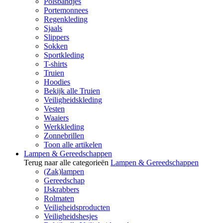
Polsbandjes
Portemonnees
Regenkleding
Sjaals
Slippers
Sokken
Sportkleding
T-shirts
Truien
Hoodies
Bekijk alle Truien
Veiligheidskleding
Vesten
Waaiers
Werkkleding
Zonnebrillen
Toon alle artikelen
Lampen & Gereedschappen
Terug naar alle categorieën
Lampen & Gereedschappen
(Zak)lampen
Gereedschap
IJskrabbers
Rolmaten
Veiligheidsproducten
Veiligheidshesjes