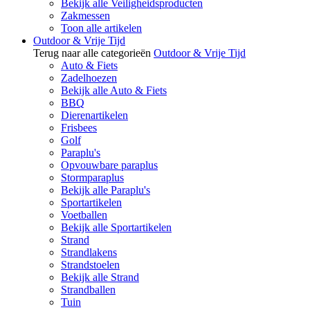
Bekijk alle Veiligheidsproducten
Zakmessen
Toon alle artikelen
Outdoor & Vrije Tijd
Terug naar alle categorieën
Outdoor & Vrije Tijd
Auto & Fiets
Zadelhoezen
Bekijk alle Auto & Fiets
BBQ
Dierenartikelen
Frisbees
Golf
Paraplu's
Opvouwbare paraplus
Stormparaplus
Bekijk alle Paraplu's
Sportartikelen
Voetballen
Bekijk alle Sportartikelen
Strand
Strandlakens
Strandstoelen
Bekijk alle Strand
Strandballen
Tuin