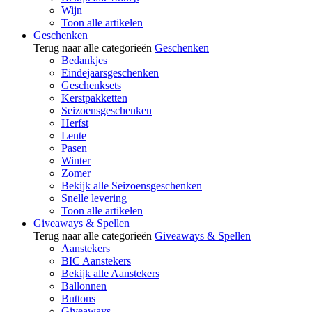
Wijn
Toon alle artikelen
Geschenken
Terug naar alle categorieën
Geschenken
Bedankjes
Eindejaarsgeschenken
Geschenksets
Kerstpakketten
Seizoensgeschenken
Herfst
Lente
Pasen
Winter
Zomer
Bekijk alle Seizoensgeschenken
Snelle levering
Toon alle artikelen
Giveaways & Spellen
Terug naar alle categorieën
Giveaways & Spellen
Aanstekers
BIC Aanstekers
Bekijk alle Aanstekers
Ballonnen
Buttons
Giveaways