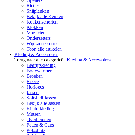
Openers
Rietjes
Snijplanken
Bekijk alle Keuken
Keukenschorten
Klokken
Magneten
Onderzetters
Wijn-accessoires
Toon alle artikelen
Kleding & Accessoires
Terug naar alle categorieën
Kleding & Accessoires
Bedrijfskleding
Bodywarmers
Broeken
Fleece
Horloges
Jassen
Softshell Jassen
Bekijk alle Jassen
Kinderkleding
Mutsen
Overhemden
Petten & Caps
Poloshirts