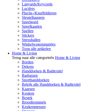
Lanyards/Keycords
Lucifers
Pluche-/Knuffeldieren
Sleutelhangers
Speelgoed
Speelkaarten
Spellen
Stickers
Stressballen
Winkelwagenmuntjes
Toon alle artikelen
Home & Living
Terug naar alle categorieën
Home & Living
Borden
Dekens
Handdoeken & Badtextiel
Badjassen
Sporthanddoeken
Bekijk alle Handdoeken & Badtextiel
Kaarsen
Keuken
Bestek
Broodtrommels
Keukenmessen