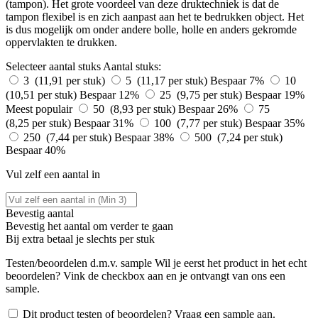
(tampon). Het grote voordeel van deze druktechniek is dat de
tampon flexibel is en zich aanpast aan het te bedrukken object. Het
is dus mogelijk om onder andere bolle, holle en anders gekromde
oppervlakten te drukken.
Selecteer aantal stuks
Aantal stuks:
3 (11,91 per stuk)
5 (11,17 per stuk)
Bespaar 7%
10
(10,51 per stuk)
Bespaar 12%
25 (9,75 per stuk)
Bespaar 19%
Meest populair
50 (8,93 per stuk)
Bespaar 26%
75
(8,25 per stuk)
Bespaar 31%
100 (7,77 per stuk)
Bespaar 35%
250 (7,44 per stuk)
Bespaar 38%
500 (7,24 per stuk)
Bespaar 40%
Vul zelf een aantal in
Bevestig aantal
Bevestig het aantal om verder te gaan
Bij
extra betaal je slechts
per stuk
Testen/beoordelen d.m.v. sample
Wil je eerst het product in het echt
beoordelen? Vink de checkbox aan en je ontvangt van ons een
sample.
Dit product testen of beoordelen? Vraag een sample aan.