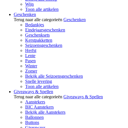
Wijn
Toon alle artikelen
Geschenken
Terug naar alle categorieën
Geschenken
Bedankjes
Eindejaarsgeschenken
Geschenksets
Kerstpakketten
Seizoensgeschenken
Herfst
Lente
Pasen
Winter
Zomer
Bekijk alle Seizoensgeschenken
Snelle levering
Toon alle artikelen
Giveaways & Spellen
Terug naar alle categorieën
Giveaways & Spellen
Aanstekers
BIC Aanstekers
Bekijk alle Aanstekers
Ballonnen
Buttons
Giveaways