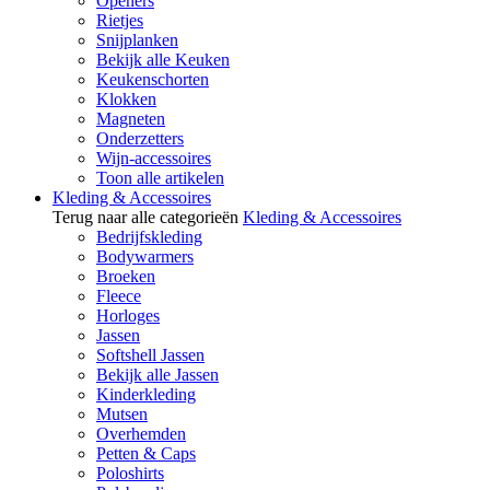
Openers
Rietjes
Snijplanken
Bekijk alle Keuken
Keukenschorten
Klokken
Magneten
Onderzetters
Wijn-accessoires
Toon alle artikelen
Kleding & Accessoires
Terug naar alle categorieën
Kleding & Accessoires
Bedrijfskleding
Bodywarmers
Broeken
Fleece
Horloges
Jassen
Softshell Jassen
Bekijk alle Jassen
Kinderkleding
Mutsen
Overhemden
Petten & Caps
Poloshirts