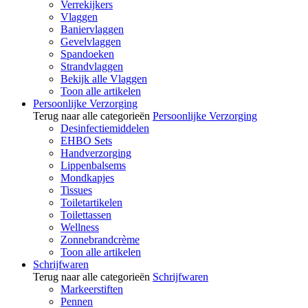
Verrekijkers
Vlaggen
Baniervlaggen
Gevelvlaggen
Spandoeken
Strandvlaggen
Bekijk alle Vlaggen
Toon alle artikelen
Persoonlijke Verzorging
Terug naar alle categorieën
Persoonlijke Verzorging
Desinfectiemiddelen
EHBO Sets
Handverzorging
Lippenbalsems
Mondkapjes
Tissues
Toiletartikelen
Toilettassen
Wellness
Zonnebrandcrème
Toon alle artikelen
Schrijfwaren
Terug naar alle categorieën
Schrijfwaren
Markeerstiften
Pennen