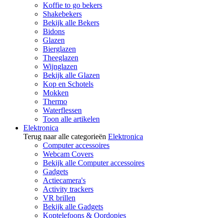
Koffie to go bekers
Shakebekers
Bekijk alle Bekers
Bidons
Glazen
Bierglazen
Theeglazen
Wijnglazen
Bekijk alle Glazen
Kop en Schotels
Mokken
Thermo
Waterflessen
Toon alle artikelen
Elektronica
Terug naar alle categorieën
Elektronica
Computer accessoires
Webcam Covers
Bekijk alle Computer accessoires
Gadgets
Actiecamera's
Activity trackers
VR brillen
Bekijk alle Gadgets
Koptelefoons & Oordopjes