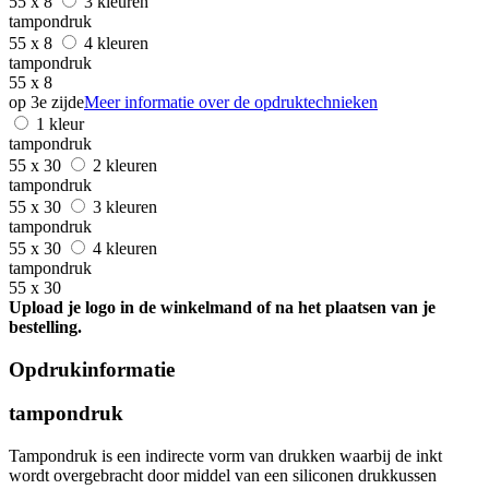
55 x 8
3 kleuren
tampondruk
55 x 8
4 kleuren
tampondruk
55 x 8
op 3e zijde
Meer informatie over de opdruktechnieken
1 kleur
tampondruk
55 x 30
2 kleuren
tampondruk
55 x 30
3 kleuren
tampondruk
55 x 30
4 kleuren
tampondruk
55 x 30
Upload je logo in de winkelmand of na het plaatsen van je
bestelling.
Opdrukinformatie
tampondruk
Tampondruk is een indirecte vorm van drukken waarbij de inkt
wordt overgebracht door middel van een siliconen drukkussen