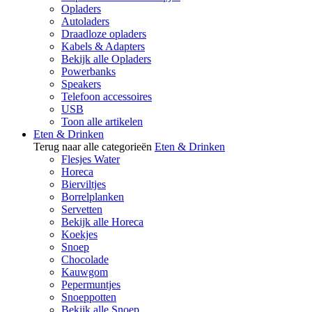
Opladers
Autoladers
Draadloze opladers
Kabels & Adapters
Bekijk alle Opladers
Powerbanks
Speakers
Telefoon accessoires
USB
Toon alle artikelen
Eten & Drinken
Terug naar alle categorieën
Eten & Drinken
Flesjes Water
Horeca
Bierviltjes
Borrelplanken
Servetten
Bekijk alle Horeca
Koekjes
Snoep
Chocolade
Kauwgom
Pepermuntjes
Snoeppotten
Bekijk alle Snoep