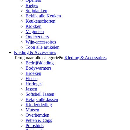
Openers
Rietjes
Snijplanken
Bekijk alle Keuken
Keukenschorten
Klokken
Magneten
Onderzetters
Wijn-accessoires
Toon alle artikelen
Kleding & Accessoires
Terug naar alle categorieën
Kleding & Accessoires
Bedrijfskleding
Bodywarmers
Broeken
Fleece
Horloges
Jassen
Softshell Jassen
Bekijk alle Jassen
Kinderkleding
Mutsen
Overhemden
Petten & Caps
Poloshirts