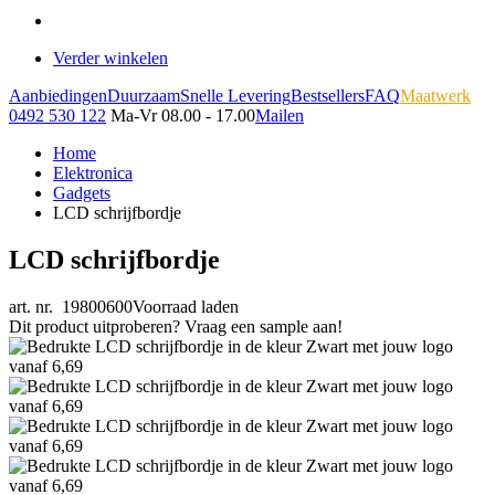
Verder winkelen
Aanbiedingen
Duurzaam
Snelle Levering
Bestsellers
FAQ
Maatwerk
0492 530 122
Ma-Vr 08.00 - 17.00
Mailen
Home
Elektronica
Gadgets
LCD schrijfbordje
LCD schrijfbordje
art. nr. 19800600
Voorraad laden
Dit product uitproberen? Vraag een sample aan!