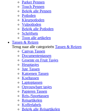
Parker Pennen
Touch Pennen
Bekijk alle Pennen
Potloden
Kleurpotloden
Vulpotloden
Bekijk alle Potloden
Schrijfsets
Toon alle artikelen
Tassen & Reizen
Terug naar alle categorieën
Tassen & Reizen
Canvas Tassen
Documententassen
Groente en Fruit Tasjes
Heuptasjes
Jute Tassen
Katoenen Tassen
Koeltassen
Laptoptassen
Opvouwbare tasjes
Papieren Tassen
Reis-/Sporttassen
Reisartikelen
Kofferlabels
Bekijk alle Reisartikelen