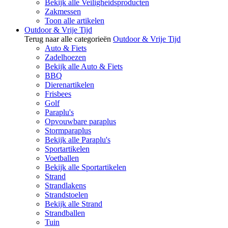
Bekijk alle Veiligheidsproducten
Zakmessen
Toon alle artikelen
Outdoor & Vrije Tijd
Terug naar alle categorieën
Outdoor & Vrije Tijd
Auto & Fiets
Zadelhoezen
Bekijk alle Auto & Fiets
BBQ
Dierenartikelen
Frisbees
Golf
Paraplu's
Opvouwbare paraplus
Stormparaplus
Bekijk alle Paraplu's
Sportartikelen
Voetballen
Bekijk alle Sportartikelen
Strand
Strandlakens
Strandstoelen
Bekijk alle Strand
Strandballen
Tuin