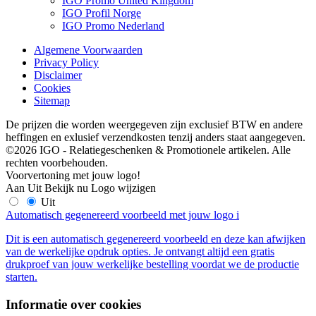
IGO Promo United Kingdom
IGO Profil Norge
IGO Promo Nederland
Algemene Voorwaarden
Privacy Policy
Disclaimer
Cookies
Sitemap
De prijzen die worden weergegeven zijn exclusief BTW en andere
heffingen en exlusief verzendkosten tenzij anders staat aangegeven.
©2026 IGO - Relatiegeschenken & Promotionele artikelen. Alle
rechten voorbehouden.
Voorvertoning met jouw logo!
Aan
Uit
Bekijk nu
Logo wijzigen
Uit
Automatisch gegenereerd voorbeeld met jouw logo
i
Dit is een automatisch gegenereerd voorbeeld en deze kan afwijken
van de werkelijke opdruk opties. Je ontvangt altijd een gratis
drukproef van jouw werkelijke bestelling voordat we de productie
starten.
Informatie over cookies