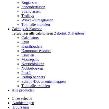
Rugtassen
Schoudertassen
Strandtassen
Trolleys
Winkel-/Draagtassen
Toon alle artikelen
Zakelijk & Kantoor
Terug naar alle categorieën
Zakelijk & Kantoor
Calculators
Etuis
Kaarthouders
Kantooraccessoires
Linialen
Mousepads
Notitieblokken
Notitieboeken
Post-It
Rollup banners
Schrijf-/Documentenmappen
Toon alle artikelen
Alle producten
Onze selectie
Aanbiedingen
Duurzaam