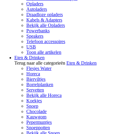
Opladers
Autoladers
Draadloze opladers
Kabels & Adapters
Bekijk alle Opladers
Powerbanks
Speakers
Telefoon accessoires
USB
Toon alle artikelen
Eten & Drinken
Terug naar alle categorieën
Eten & Drinken
Flesjes Water
Horeca
Bierviltjes
Borrelplanken
Servetten
Bekijk alle Horeca
Koekjes
Snoep
Chocolade
Kauwgom
Pepermuntjes
Snoeppotten
Bekijk alle Snoep