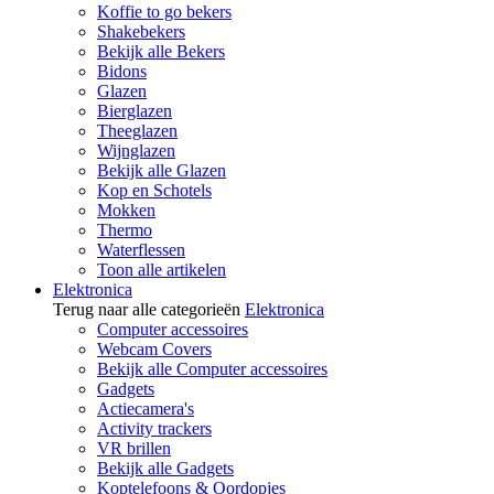
Koffie to go bekers
Shakebekers
Bekijk alle Bekers
Bidons
Glazen
Bierglazen
Theeglazen
Wijnglazen
Bekijk alle Glazen
Kop en Schotels
Mokken
Thermo
Waterflessen
Toon alle artikelen
Elektronica
Terug naar alle categorieën
Elektronica
Computer accessoires
Webcam Covers
Bekijk alle Computer accessoires
Gadgets
Actiecamera's
Activity trackers
VR brillen
Bekijk alle Gadgets
Koptelefoons & Oordopjes