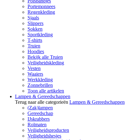
Polsbandjes
Portemonnees
Regenkleding
Sjaals
Slippers
Sokken
Sportkleding
T-shirts
Truien
Hoodies
Bekijk alle Truien
Veiligheidskleding
Vesten
Waaiers
Werkkleding
Zonnebrillen
Toon alle artikelen
Lampen & Gereedschappen
Terug naar alle categorieën
Lampen & Gereedschappen
(Zak)lampen
Gereedschap
IJskrabbers
Rolmaten
Veiligheidsproducten
Veiligheidshesjes