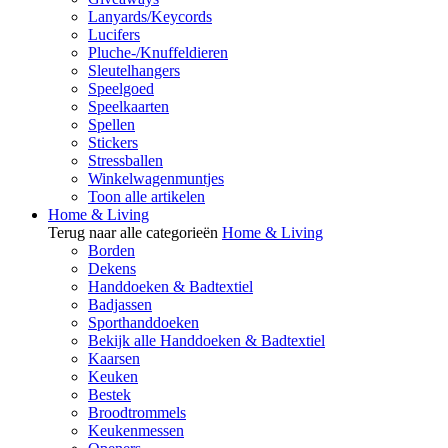
Lanyards/Keycords
Lucifers
Pluche-/Knuffeldieren
Sleutelhangers
Speelgoed
Speelkaarten
Spellen
Stickers
Stressballen
Winkelwagenmuntjes
Toon alle artikelen
Home & Living
Terug naar alle categorieën
Home & Living
Borden
Dekens
Handdoeken & Badtextiel
Badjassen
Sporthanddoeken
Bekijk alle Handdoeken & Badtextiel
Kaarsen
Keuken
Bestek
Broodtrommels
Keukenmessen