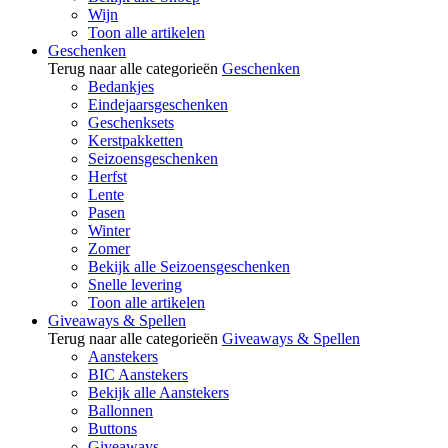
Wijn
Toon alle artikelen
Geschenken
Terug naar alle categorieën
Geschenken
Bedankjes
Eindejaarsgeschenken
Geschenksets
Kerstpakketten
Seizoensgeschenken
Herfst
Lente
Pasen
Winter
Zomer
Bekijk alle Seizoensgeschenken
Snelle levering
Toon alle artikelen
Giveaways & Spellen
Terug naar alle categorieën
Giveaways & Spellen
Aanstekers
BIC Aanstekers
Bekijk alle Aanstekers
Ballonnen
Buttons
Giveaways