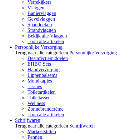
Verrekijkers
Vlaggen
Baniervlaggen
Gevelvlaggen
Spandoeken
Strandvlaggen
Bekijk alle Vlaggen
Toon alle artikelen
Persoonlijke Verzorging
Terug naar alle categorieën
Persoonlijke Verzorging
Desinfectiemiddelen
EHBO Sets
Handverzorging
Lippenbalsems
Mondkapjes
Tissues
Toiletartikelen
Toilettassen
Wellness
Zonnebrandcrème
Toon alle artikelen
Schrijfwaren
Terug naar alle categorieën
Schrijfwaren
Markeerstiften
Pennen