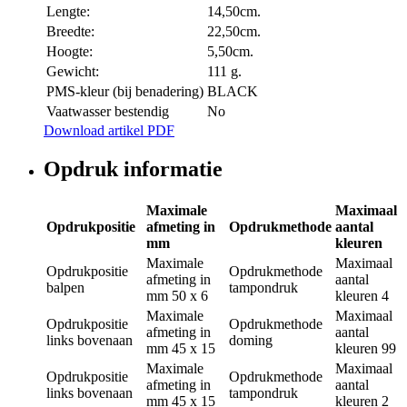
Lengte:
14,50cm.
Breedte:
22,50cm.
Hoogte:
5,50cm.
Gewicht:
111 g.
PMS-kleur (bij benadering)
BLACK
Vaatwasser bestendig
No
Download artikel PDF
Opdruk informatie
Maximale
Maximaal
Opdrukpositie
afmeting in
Opdrukmethode
aantal
mm
kleuren
Maximale
Maximaal
Opdrukpositie
Opdrukmethode
afmeting in
aantal
balpen
tampondruk
mm
50 x 6
kleuren
4
Maximale
Maximaal
Opdrukpositie
Opdrukmethode
afmeting in
aantal
links bovenaan
doming
mm
45 x 15
kleuren
99
Maximale
Maximaal
Opdrukpositie
Opdrukmethode
afmeting in
aantal
links bovenaan
tampondruk
mm
45 x 15
kleuren
2