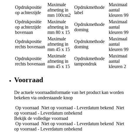
Maximale
Maximaal
Opdrukpositie
Opdrukmethode
afmeting in
aantal
op achterzijde
label
mm
100cm2
kleuren
99
Opdrukpositie
Maximale
Maximaal
Opdrukmethode
op achterzijde
afmeting in
aantal
doming
bovenaan
mm
80 x 15
kleuren
99
Maximale
Maximaal
Opdrukpositie
Opdrukmethode
afmeting in
aantal
rechts bovenaan
doming
mm
45 x 15
kleuren
99
Maximale
Maximaal
Opdrukpositie
Opdrukmethode
afmeting in
aantal
rechts bovenaan
tampondruk
mm
45 x 15
kleuren
2
Voorraad
De actuele voorraadinformatie van het product kan worden
bekeken via onderstaande knop
Op voorraad
Niet op voorraad - Leverdatum bekend
Niet
op voorraad - Leverdatum onbekend
Bekijk de volledige voorraad
Op voorraad
Niet op voorraad - Leverdatum bekend
Niet
op voorraad - Leverdatum onbekend