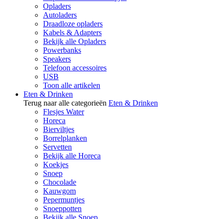
Opladers
Autoladers
Draadloze opladers
Kabels & Adapters
Bekijk alle Opladers
Powerbanks
Speakers
Telefoon accessoires
USB
Toon alle artikelen
Eten & Drinken
Terug naar alle categorieën
Eten & Drinken
Flesjes Water
Horeca
Bierviltjes
Borrelplanken
Servetten
Bekijk alle Horeca
Koekjes
Snoep
Chocolade
Kauwgom
Pepermuntjes
Snoeppotten
Bekijk alle Snoep