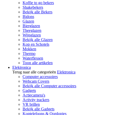
Koffie to go bekers
Shakebekers
Bekijk alle Bekers
Bidons
Glazen
Bierglazen
Theeglazen
Wijnglazen
Bekijk alle Glazen
Kop en Schotels
Mokken
Thermo
Waterflessen
Toon alle artikelen
Elektronica
Terug naar alle categorieën
Elektronica
Computer accessoires
Webcam Covers
Bekijk alle Computer accessoires
Gadgets
Actiecamera's
Activity trackers
VR brillen
Bekijk alle Gadgets
Koptelefoons & Oordopjes