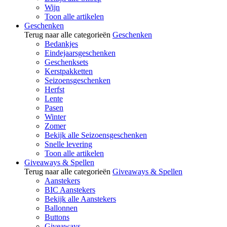
Wijn
Toon alle artikelen
Geschenken
Terug naar alle categorieën
Geschenken
Bedankjes
Eindejaarsgeschenken
Geschenksets
Kerstpakketten
Seizoensgeschenken
Herfst
Lente
Pasen
Winter
Zomer
Bekijk alle Seizoensgeschenken
Snelle levering
Toon alle artikelen
Giveaways & Spellen
Terug naar alle categorieën
Giveaways & Spellen
Aanstekers
BIC Aanstekers
Bekijk alle Aanstekers
Ballonnen
Buttons
Giveaways