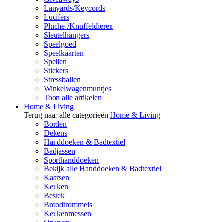
Lanyards/Keycords
Lucifers
Pluche-/Knuffeldieren
Sleutelhangers
Speelgoed
Speelkaarten
Spellen
Stickers
Stressballen
Winkelwagenmuntjes
Toon alle artikelen
Home & Living
Terug naar alle categorieën
Home & Living
Borden
Dekens
Handdoeken & Badtextiel
Badjassen
Sporthanddoeken
Bekijk alle Handdoeken & Badtextiel
Kaarsen
Keuken
Bestek
Broodtrommels
Keukenmessen