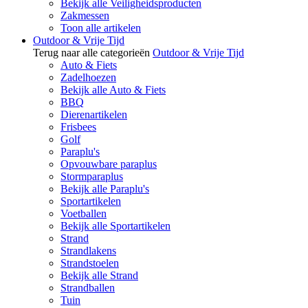
Bekijk alle Veiligheidsproducten
Zakmessen
Toon alle artikelen
Outdoor & Vrije Tijd
Terug naar alle categorieën
Outdoor & Vrije Tijd
Auto & Fiets
Zadelhoezen
Bekijk alle Auto & Fiets
BBQ
Dierenartikelen
Frisbees
Golf
Paraplu's
Opvouwbare paraplus
Stormparaplus
Bekijk alle Paraplu's
Sportartikelen
Voetballen
Bekijk alle Sportartikelen
Strand
Strandlakens
Strandstoelen
Bekijk alle Strand
Strandballen
Tuin