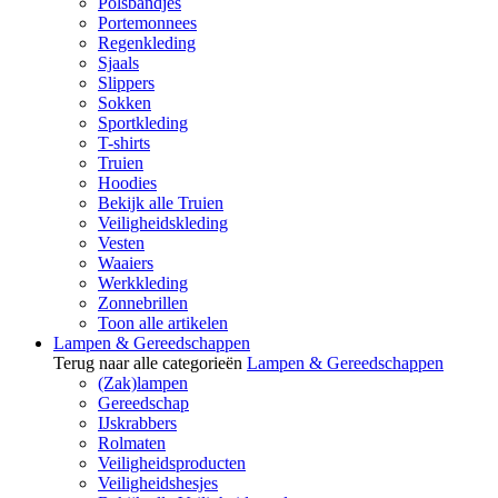
Polsbandjes
Portemonnees
Regenkleding
Sjaals
Slippers
Sokken
Sportkleding
T-shirts
Truien
Hoodies
Bekijk alle Truien
Veiligheidskleding
Vesten
Waaiers
Werkkleding
Zonnebrillen
Toon alle artikelen
Lampen & Gereedschappen
Terug naar alle categorieën
Lampen & Gereedschappen
(Zak)lampen
Gereedschap
IJskrabbers
Rolmaten
Veiligheidsproducten
Veiligheidshesjes