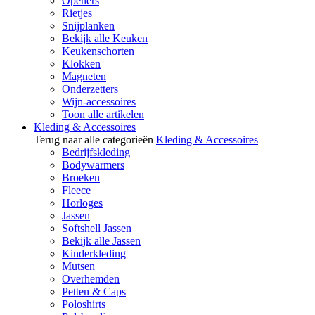
Openers
Rietjes
Snijplanken
Bekijk alle Keuken
Keukenschorten
Klokken
Magneten
Onderzetters
Wijn-accessoires
Toon alle artikelen
Kleding & Accessoires
Terug naar alle categorieën
Kleding & Accessoires
Bedrijfskleding
Bodywarmers
Broeken
Fleece
Horloges
Jassen
Softshell Jassen
Bekijk alle Jassen
Kinderkleding
Mutsen
Overhemden
Petten & Caps
Poloshirts