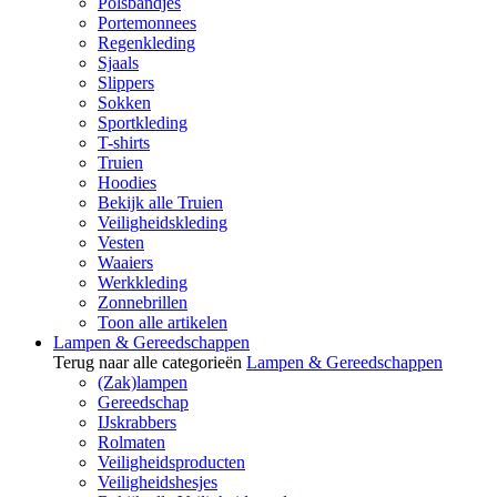
Polsbandjes
Portemonnees
Regenkleding
Sjaals
Slippers
Sokken
Sportkleding
T-shirts
Truien
Hoodies
Bekijk alle Truien
Veiligheidskleding
Vesten
Waaiers
Werkkleding
Zonnebrillen
Toon alle artikelen
Lampen & Gereedschappen
Terug naar alle categorieën
Lampen & Gereedschappen
(Zak)lampen
Gereedschap
IJskrabbers
Rolmaten
Veiligheidsproducten
Veiligheidshesjes