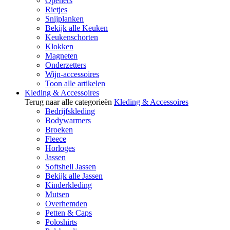
Openers
Rietjes
Snijplanken
Bekijk alle Keuken
Keukenschorten
Klokken
Magneten
Onderzetters
Wijn-accessoires
Toon alle artikelen
Kleding & Accessoires
Terug naar alle categorieën
Kleding & Accessoires
Bedrijfskleding
Bodywarmers
Broeken
Fleece
Horloges
Jassen
Softshell Jassen
Bekijk alle Jassen
Kinderkleding
Mutsen
Overhemden
Petten & Caps
Poloshirts