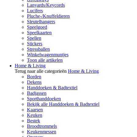
Lanyards/Keycords
Lucifers
Pluche-/Knuffeldieren
Sleutelhangers
Speelgoed
Speelkaarten
Spellen
Stickers
Stressballen
Winkelwagenmuntjes
Toon alle artikelen
Home & Living
Terug naar alle categorieën
Home & Living
Borden
Dekens
Handdoeken & Badtextiel
Badjassen
Sporthanddoeken
Bekijk alle Handdoeken & Badtextiel
Kaarsen
Keuken
Bestek
Broodtrommels
Keukenmessen