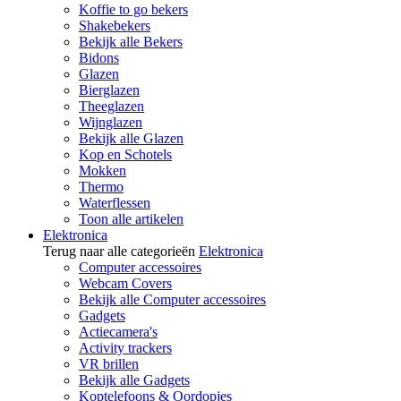
Koffie to go bekers
Shakebekers
Bekijk alle Bekers
Bidons
Glazen
Bierglazen
Theeglazen
Wijnglazen
Bekijk alle Glazen
Kop en Schotels
Mokken
Thermo
Waterflessen
Toon alle artikelen
Elektronica
Terug naar alle categorieën
Elektronica
Computer accessoires
Webcam Covers
Bekijk alle Computer accessoires
Gadgets
Actiecamera's
Activity trackers
VR brillen
Bekijk alle Gadgets
Koptelefoons & Oordopjes