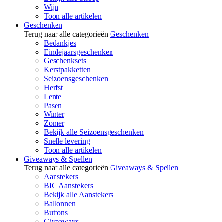
Wijn
Toon alle artikelen
Geschenken
Terug naar alle categorieën
Geschenken
Bedankjes
Eindejaarsgeschenken
Geschenksets
Kerstpakketten
Seizoensgeschenken
Herfst
Lente
Pasen
Winter
Zomer
Bekijk alle Seizoensgeschenken
Snelle levering
Toon alle artikelen
Giveaways & Spellen
Terug naar alle categorieën
Giveaways & Spellen
Aanstekers
BIC Aanstekers
Bekijk alle Aanstekers
Ballonnen
Buttons
Giveaways