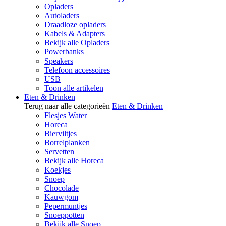
Opladers
Autoladers
Draadloze opladers
Kabels & Adapters
Bekijk alle Opladers
Powerbanks
Speakers
Telefoon accessoires
USB
Toon alle artikelen
Eten & Drinken
Terug naar alle categorieën
Eten & Drinken
Flesjes Water
Horeca
Bierviltjes
Borrelplanken
Servetten
Bekijk alle Horeca
Koekjes
Snoep
Chocolade
Kauwgom
Pepermuntjes
Snoeppotten
Bekijk alle Snoep