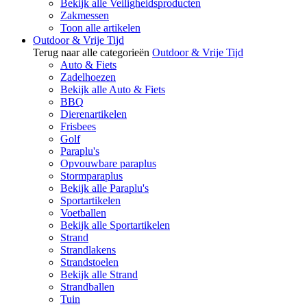
Bekijk alle Veiligheidsproducten
Zakmessen
Toon alle artikelen
Outdoor & Vrije Tijd
Terug naar alle categorieën
Outdoor & Vrije Tijd
Auto & Fiets
Zadelhoezen
Bekijk alle Auto & Fiets
BBQ
Dierenartikelen
Frisbees
Golf
Paraplu's
Opvouwbare paraplus
Stormparaplus
Bekijk alle Paraplu's
Sportartikelen
Voetballen
Bekijk alle Sportartikelen
Strand
Strandlakens
Strandstoelen
Bekijk alle Strand
Strandballen
Tuin