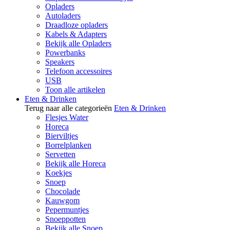
Opladers
Autoladers
Draadloze opladers
Kabels & Adapters
Bekijk alle Opladers
Powerbanks
Speakers
Telefoon accessoires
USB
Toon alle artikelen
Eten & Drinken
Terug naar alle categorieën
Eten & Drinken
Flesjes Water
Horeca
Bierviltjes
Borrelplanken
Servetten
Bekijk alle Horeca
Koekjes
Snoep
Chocolade
Kauwgom
Pepermuntjes
Snoeppotten
Bekijk alle Snoep