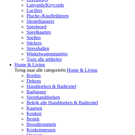
Lanyards/Keycords
Lucifers
Pluche-/Knuffeldieren
Sleutelhangers
Speelgoed
Speelkaarten
Spellen
Stickers
Stressballen
Winkelwagenmuntjes
Toon alle artikelen
Home & Living
Terug naar alle categorieën
Home & Living
Borden
Dekens
Handdoeken & Badtextiel
Badjassen
Sporthanddoeken
Bekijk alle Handdoeken & Badtextiel
Kaarsen
Keuken
Bestek
Broodtrommels
Keukenmessen