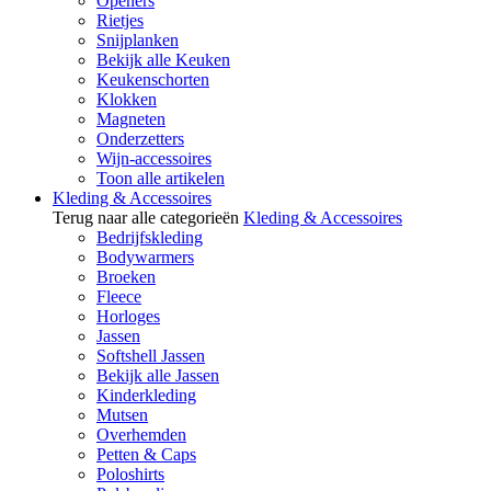
Openers
Rietjes
Snijplanken
Bekijk alle Keuken
Keukenschorten
Klokken
Magneten
Onderzetters
Wijn-accessoires
Toon alle artikelen
Kleding & Accessoires
Terug naar alle categorieën
Kleding & Accessoires
Bedrijfskleding
Bodywarmers
Broeken
Fleece
Horloges
Jassen
Softshell Jassen
Bekijk alle Jassen
Kinderkleding
Mutsen
Overhemden
Petten & Caps
Poloshirts