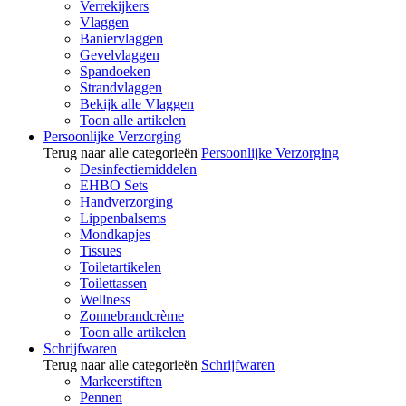
Verrekijkers
Vlaggen
Baniervlaggen
Gevelvlaggen
Spandoeken
Strandvlaggen
Bekijk alle Vlaggen
Toon alle artikelen
Persoonlijke Verzorging
Terug naar alle categorieën
Persoonlijke Verzorging
Desinfectiemiddelen
EHBO Sets
Handverzorging
Lippenbalsems
Mondkapjes
Tissues
Toiletartikelen
Toilettassen
Wellness
Zonnebrandcrème
Toon alle artikelen
Schrijfwaren
Terug naar alle categorieën
Schrijfwaren
Markeerstiften
Pennen