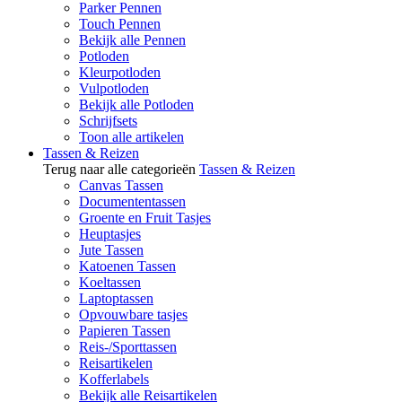
Parker Pennen
Touch Pennen
Bekijk alle Pennen
Potloden
Kleurpotloden
Vulpotloden
Bekijk alle Potloden
Schrijfsets
Toon alle artikelen
Tassen & Reizen
Terug naar alle categorieën
Tassen & Reizen
Canvas Tassen
Documententassen
Groente en Fruit Tasjes
Heuptasjes
Jute Tassen
Katoenen Tassen
Koeltassen
Laptoptassen
Opvouwbare tasjes
Papieren Tassen
Reis-/Sporttassen
Reisartikelen
Kofferlabels
Bekijk alle Reisartikelen