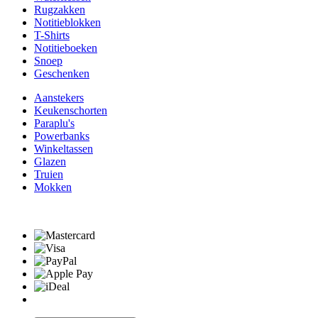
Rugzakken
Notitieblokken
T-Shirts
Notitieboeken
Snoep
Geschenken
Aanstekers
Keukenschorten
Paraplu's
Powerbanks
Winkeltassen
Glazen
Truien
Mokken