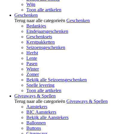
Wijn
Toon alle artikelen
Geschenken
Terug naar alle categorieën
Geschenken
Bedankjes
Eindejaarsgeschenken
Geschenksets
Kerstpakketten
Seizoensgeschenken
Herfst
Lente
Pasen
Winter
Zomer
Bekijk alle Seizoensgeschenken
Snelle levering
Toon alle artikelen
Giveaways & Spellen
Terug naar alle categorieën
Giveaways & Spellen
Aanstekers
BIC Aanstekers
Bekijk alle Aanstekers
Ballonnen
Buttons
Giveaways