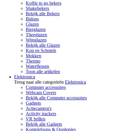
Koffie to go bekers
Shakebekers
Bekijk alle Bekers
Bidons
Glazen
Bierglazen
Theeglazen
Wijnglazen
Bekijk alle Glazen
Kop en Schotels
Mokken
Thermo
Waterflessen
Toon alle artikelen
Elektronica
Terug naar alle categorieën
Elektronica
Computer accessoires
Webcam Covers
Bekijk alle Computer accessoires
Gadgets
Actiecamera's
Activity trackers
VR brillen
Bekijk alle Gadgets
Koptelefoons & Oordopjes