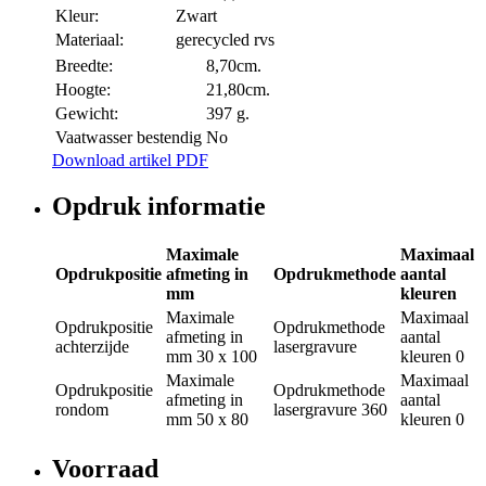
Kleur:
Zwart
Materiaal:
gerecycled rvs
Breedte:
8,70cm.
Hoogte:
21,80cm.
Gewicht:
397 g.
Vaatwasser bestendig
No
Download artikel PDF
Opdruk informatie
Maximale
Maximaal
Opdrukpositie
afmeting in
Opdrukmethode
aantal
mm
kleuren
Maximale
Maximaal
Opdrukpositie
Opdrukmethode
afmeting in
aantal
achterzijde
lasergravure
mm
30 x 100
kleuren
0
Maximale
Maximaal
Opdrukpositie
Opdrukmethode
afmeting in
aantal
rondom
lasergravure 360
mm
50 x 80
kleuren
0
Voorraad