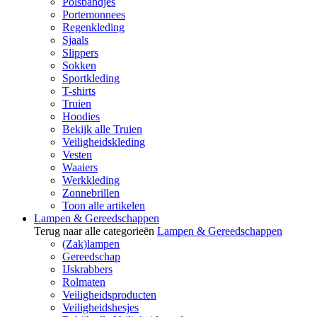
Polsbandjes
Portemonnees
Regenkleding
Sjaals
Slippers
Sokken
Sportkleding
T-shirts
Truien
Hoodies
Bekijk alle Truien
Veiligheidskleding
Vesten
Waaiers
Werkkleding
Zonnebrillen
Toon alle artikelen
Lampen & Gereedschappen
Terug naar alle categorieën
Lampen & Gereedschappen
(Zak)lampen
Gereedschap
IJskrabbers
Rolmaten
Veiligheidsproducten
Veiligheidshesjes