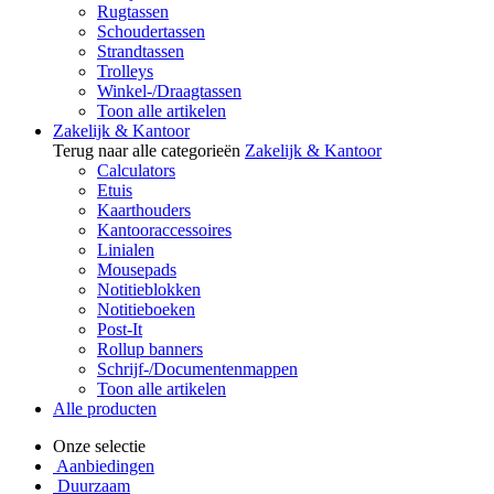
Rugtassen
Schoudertassen
Strandtassen
Trolleys
Winkel-/Draagtassen
Toon alle artikelen
Zakelijk & Kantoor
Terug naar alle categorieën
Zakelijk & Kantoor
Calculators
Etuis
Kaarthouders
Kantooraccessoires
Linialen
Mousepads
Notitieblokken
Notitieboeken
Post-It
Rollup banners
Schrijf-/Documentenmappen
Toon alle artikelen
Alle producten
Onze selectie
Aanbiedingen
Duurzaam