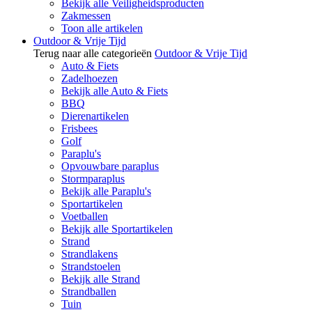
Bekijk alle Veiligheidsproducten
Zakmessen
Toon alle artikelen
Outdoor & Vrije Tijd
Terug naar alle categorieën
Outdoor & Vrije Tijd
Auto & Fiets
Zadelhoezen
Bekijk alle Auto & Fiets
BBQ
Dierenartikelen
Frisbees
Golf
Paraplu's
Opvouwbare paraplus
Stormparaplus
Bekijk alle Paraplu's
Sportartikelen
Voetballen
Bekijk alle Sportartikelen
Strand
Strandlakens
Strandstoelen
Bekijk alle Strand
Strandballen
Tuin