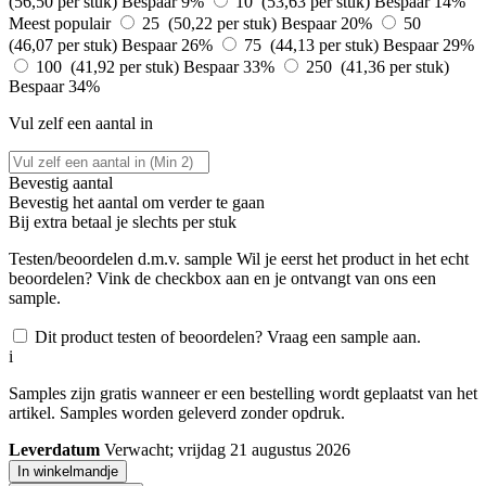
(56,50 per stuk)
Bespaar 9%
10 (53,63 per stuk)
Bespaar 14%
Meest populair
25 (50,22 per stuk)
Bespaar 20%
50
(46,07 per stuk)
Bespaar 26%
75 (44,13 per stuk)
Bespaar 29%
100 (41,92 per stuk)
Bespaar 33%
250 (41,36 per stuk)
Bespaar 34%
Vul zelf een aantal in
Bevestig aantal
Bevestig het aantal om verder te gaan
Bij
extra betaal je slechts
per stuk
Testen/beoordelen d.m.v. sample
Wil je eerst het product in het echt
beoordelen? Vink de checkbox aan en je ontvangt van ons een
sample.
Dit product testen of beoordelen? Vraag een sample aan.
i
Samples zijn gratis wanneer er een bestelling wordt geplaatst van het
artikel. Samples worden geleverd zonder opdruk.
Leverdatum
Verwacht; vrijdag 21 augustus 2026
In winkelmandje