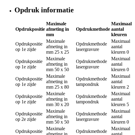
Opdruk informatie
Maximale
Maximaal
Opdrukpositie
afmeting in
Opdrukmethode
aantal
mm
kleuren
Maximale
Maximaal
Opdrukpositie
Opdrukmethode
afmeting in
aantal
op 1e zijde
lasergravure
mm
25 x 25
kleuren
0
Maximale
Maximaal
Opdrukpositie
Opdrukmethode
afmeting in
aantal
op 1e zijde
lasergravure
mm
50 x 50
kleuren
0
Maximale
Maximaal
Opdrukpositie
Opdrukmethode
afmeting in
aantal
op 1e zijde
tampondruk
mm
25 x 80
kleuren
2
Maximale
Maximaal
Opdrukpositie
Opdrukmethode
afmeting in
aantal
op 1e zijde
tampondruk
mm
30 x 20
kleuren
5
Maximale
Maximaal
Opdrukpositie
Opdrukmethode
afmeting in
aantal
op 2e zijde
lasergravure
mm
50 x 50
kleuren
0
Maximale
Maximaal
Opdrukpositie
Opdrukmethode
afmeting in
aantal