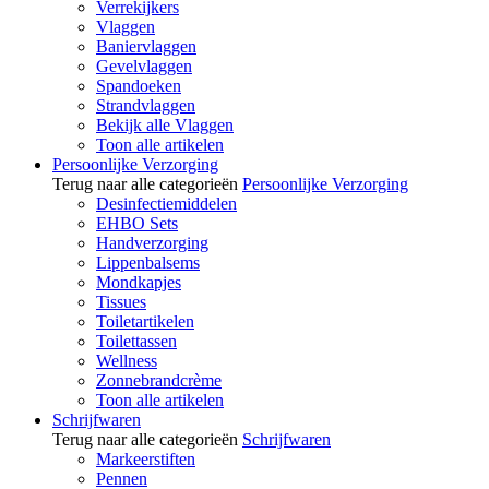
Verrekijkers
Vlaggen
Baniervlaggen
Gevelvlaggen
Spandoeken
Strandvlaggen
Bekijk alle Vlaggen
Toon alle artikelen
Persoonlijke Verzorging
Terug naar alle categorieën
Persoonlijke Verzorging
Desinfectiemiddelen
EHBO Sets
Handverzorging
Lippenbalsems
Mondkapjes
Tissues
Toiletartikelen
Toilettassen
Wellness
Zonnebrandcrème
Toon alle artikelen
Schrijfwaren
Terug naar alle categorieën
Schrijfwaren
Markeerstiften
Pennen