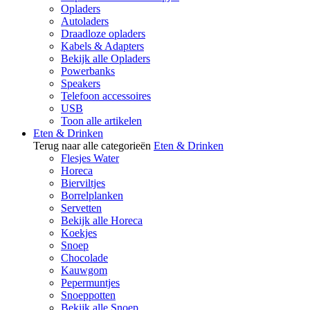
Opladers
Autoladers
Draadloze opladers
Kabels & Adapters
Bekijk alle Opladers
Powerbanks
Speakers
Telefoon accessoires
USB
Toon alle artikelen
Eten & Drinken
Terug naar alle categorieën
Eten & Drinken
Flesjes Water
Horeca
Bierviltjes
Borrelplanken
Servetten
Bekijk alle Horeca
Koekjes
Snoep
Chocolade
Kauwgom
Pepermuntjes
Snoeppotten
Bekijk alle Snoep