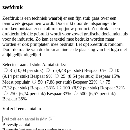
zeefdruk
Zeefdruk is een techniek waarbij er een fijn stuk gaas over een
raamwerk gespannen wordt. Door inkt door de uitsparingen te
drukken ontstaat er een afdruk op jouw product. Zeefdruk is een
druktechniek die gebruikt wordt voor zowel grafische doeleinden als
voor de industrie. Zo kan er textiel mee bedrukt worden maar
worden er ook printplaten mee bedrukt. Let op! Zeefdruk rondom:
Door de rotatie van de drukmachine is de plaatsing van het logo niet
altijd gelijk uitgelijnd.
Selecteer aantal stuks
Aantal stuks:
3 (10,04 per stuk)
5 (9,48 per stuk)
Bespaar 6%
10
(9,14 per stuk)
Bespaar 9%
25 (8,54 per stuk)
Bespaar 15%
Meest populair
50 (7,88 per stuk)
Bespaar 22%
75
(7,32 per stuk)
Bespaar 28%
100 (6,92 per stuk)
Bespaar 32%
250 (6,74 per stuk)
Bespaar 33%
500 (6,57 per stuk)
Bespaar 35%
Vul zelf een aantal in
Bevestig aantal
Bevestig het aantal om verder te gaan