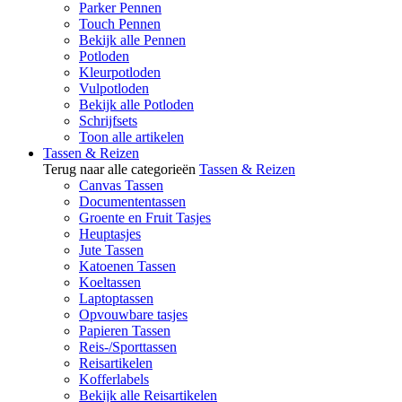
Parker Pennen
Touch Pennen
Bekijk alle Pennen
Potloden
Kleurpotloden
Vulpotloden
Bekijk alle Potloden
Schrijfsets
Toon alle artikelen
Tassen & Reizen
Terug naar alle categorieën
Tassen & Reizen
Canvas Tassen
Documententassen
Groente en Fruit Tasjes
Heuptasjes
Jute Tassen
Katoenen Tassen
Koeltassen
Laptoptassen
Opvouwbare tasjes
Papieren Tassen
Reis-/Sporttassen
Reisartikelen
Kofferlabels
Bekijk alle Reisartikelen