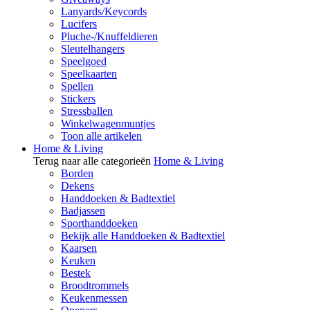
Lanyards/Keycords
Lucifers
Pluche-/Knuffeldieren
Sleutelhangers
Speelgoed
Speelkaarten
Spellen
Stickers
Stressballen
Winkelwagenmuntjes
Toon alle artikelen
Home & Living
Terug naar alle categorieën
Home & Living
Borden
Dekens
Handdoeken & Badtextiel
Badjassen
Sporthanddoeken
Bekijk alle Handdoeken & Badtextiel
Kaarsen
Keuken
Bestek
Broodtrommels
Keukenmessen