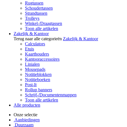
Rugtassen
Schoudertassen
Strandtassen
Trolleys
Winkel-/Draagtassen
Toon alle artikelen
Zakelijk & Kantoor
Terug naar alle categorieën
Zakelijk & Kantoor
Calculators
Etuis
Kaarthouders
Kantooraccessoires
Linialen
Mousepads
Notitieblokken
Notitieboeken
Post-It
Rollup banners
Schrijf-/Documentenmappen
Toon alle artikelen
Alle producten
Onze selectie
Aanbiedingen
Duurzaam