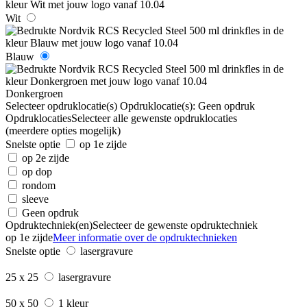
Wit
Blauw
Donkergroen
Selecteer opdruklocatie(s)
Opdruklocatie(s):
Geen opdruk
Opdruklocaties
Selecteer alle gewenste opdruklocaties
(meerdere opties mogelijk)
Snelste optie
op 1e zijde
op 2e zijde
op dop
rondom
sleeve
Geen opdruk
Opdruktechniek(en)
Selecteer de gewenste opdruktechniek
op 1e zijde
Meer informatie over de opdruktechnieken
Snelste optie
lasergravure
25 x 25
lasergravure
50 x 50
1 kleur