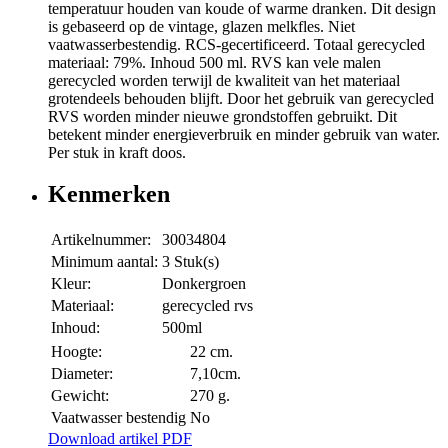
temperatuur houden van koude of warme dranken. Dit design
is gebaseerd op de vintage, glazen melkfles. Niet
vaatwasserbestendig. RCS-gecertificeerd. Totaal gerecycled
materiaal: 79%. Inhoud 500 ml. RVS kan vele malen
gerecycled worden terwijl de kwaliteit van het materiaal
grotendeels behouden blijft. Door het gebruik van gerecycled
RVS worden minder nieuwe grondstoffen gebruikt. Dit
betekent minder energieverbruik en minder gebruik van water.
Per stuk in kraft doos.
Kenmerken
Artikelnummer:
30034804
Minimum aantal:
3 Stuk(s)
Kleur:
Donkergroen
Materiaal:
gerecycled rvs
Inhoud:
500ml
Hoogte:
22 cm.
Diameter:
7,10cm.
Gewicht:
270 g.
Vaatwasser bestendig
No
Download artikel PDF