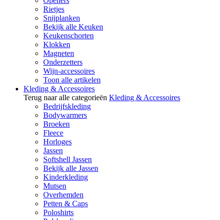
Openers
Rietjes
Snijplanken
Bekijk alle Keuken
Keukenschorten
Klokken
Magneten
Onderzetters
Wijn-accessoires
Toon alle artikelen
Kleding & Accessoires
Terug naar alle categorieën
Kleding & Accessoires
Bedrijfskleding
Bodywarmers
Broeken
Fleece
Horloges
Jassen
Softshell Jassen
Bekijk alle Jassen
Kinderkleding
Mutsen
Overhemden
Petten & Caps
Poloshirts