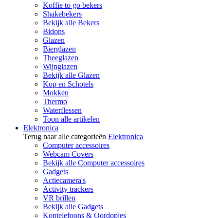
Koffie to go bekers
Shakebekers
Bekijk alle Bekers
Bidons
Glazen
Bierglazen
Theeglazen
Wijnglazen
Bekijk alle Glazen
Kop en Schotels
Mokken
Thermo
Waterflessen
Toon alle artikelen
Elektronica
Terug naar alle categorieën
Elektronica
Computer accessoires
Webcam Covers
Bekijk alle Computer accessoires
Gadgets
Actiecamera's
Activity trackers
VR brillen
Bekijk alle Gadgets
Koptelefoons & Oordopjes