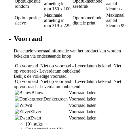
Opdrukpositie
Opdrukmethode
afmeting in
aantal
rondom
zeefdruk
mm
150 x 100
kleuren
-
Maximale
Maximaal
Opdrukpositie
Opdrukmethode
afmeting in
aantal
sleeve
digitale print
mm
319 x 229
kleuren
99
Voorraad
De actuele voorraadinformatie van het product kan worden
bekeken via onderstaande knop
Op voorraad
Niet op voorraad - Leverdatum bekend
Niet
op voorraad - Leverdatum onbekend
Bekijk de volledige voorraad
Op voorraad
Niet op voorraad - Leverdatum bekend
Niet
op voorraad - Leverdatum onbekend
Blauw
Voorraad laden
Donkergroen
Voorraad laden
Wit
Voorraad laden
Zilver
Voorraad laden
Zwart
Voorraad laden
{0} stuks