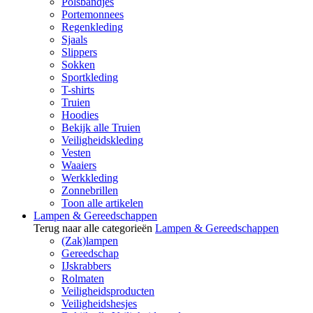
Polsbandjes
Portemonnees
Regenkleding
Sjaals
Slippers
Sokken
Sportkleding
T-shirts
Truien
Hoodies
Bekijk alle Truien
Veiligheidskleding
Vesten
Waaiers
Werkkleding
Zonnebrillen
Toon alle artikelen
Lampen & Gereedschappen
Terug naar alle categorieën
Lampen & Gereedschappen
(Zak)lampen
Gereedschap
IJskrabbers
Rolmaten
Veiligheidsproducten
Veiligheidshesjes