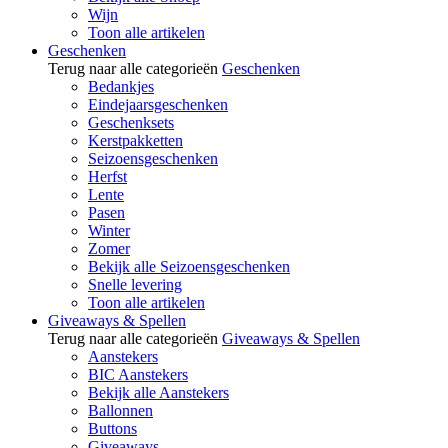
Wijn
Toon alle artikelen
Geschenken
Terug naar alle categorieën
Geschenken
Bedankjes
Eindejaarsgeschenken
Geschenksets
Kerstpakketten
Seizoensgeschenken
Herfst
Lente
Pasen
Winter
Zomer
Bekijk alle Seizoensgeschenken
Snelle levering
Toon alle artikelen
Giveaways & Spellen
Terug naar alle categorieën
Giveaways & Spellen
Aanstekers
BIC Aanstekers
Bekijk alle Aanstekers
Ballonnen
Buttons
Giveaways