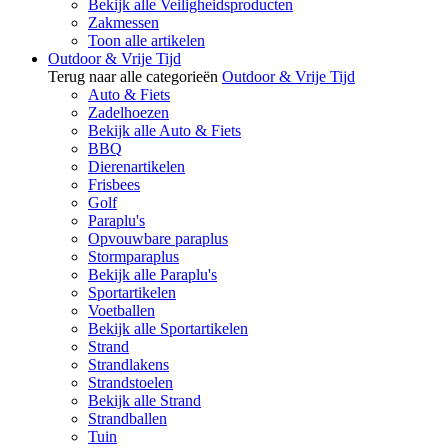
Bekijk alle Veiligheidsproducten
Zakmessen
Toon alle artikelen
Outdoor & Vrije Tijd
Terug naar alle categorieën
Outdoor & Vrije Tijd
Auto & Fiets
Zadelhoezen
Bekijk alle Auto & Fiets
BBQ
Dierenartikelen
Frisbees
Golf
Paraplu's
Opvouwbare paraplus
Stormparaplus
Bekijk alle Paraplu's
Sportartikelen
Voetballen
Bekijk alle Sportartikelen
Strand
Strandlakens
Strandstoelen
Bekijk alle Strand
Strandballen
Tuin