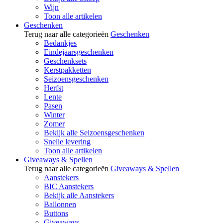
Wijn
Toon alle artikelen
Geschenken
Terug naar alle categorieën
Geschenken
Bedankjes
Eindejaarsgeschenken
Geschenksets
Kerstpakketten
Seizoensgeschenken
Herfst
Lente
Pasen
Winter
Zomer
Bekijk alle Seizoensgeschenken
Snelle levering
Toon alle artikelen
Giveaways & Spellen
Terug naar alle categorieën
Giveaways & Spellen
Aanstekers
BIC Aanstekers
Bekijk alle Aanstekers
Ballonnen
Buttons
Giveaways