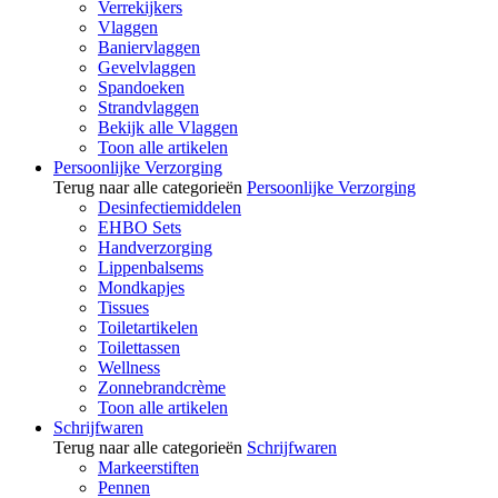
Verrekijkers
Vlaggen
Baniervlaggen
Gevelvlaggen
Spandoeken
Strandvlaggen
Bekijk alle Vlaggen
Toon alle artikelen
Persoonlijke Verzorging
Terug naar alle categorieën
Persoonlijke Verzorging
Desinfectiemiddelen
EHBO Sets
Handverzorging
Lippenbalsems
Mondkapjes
Tissues
Toiletartikelen
Toilettassen
Wellness
Zonnebrandcrème
Toon alle artikelen
Schrijfwaren
Terug naar alle categorieën
Schrijfwaren
Markeerstiften
Pennen