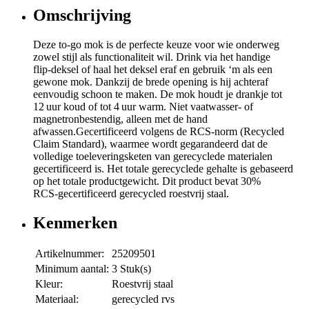
Omschrijving
Deze to-go mok is de perfecte keuze voor wie onderweg
zowel stijl als functionaliteit wil. Drink via het handige
flip‑deksel of haal het deksel eraf en gebruik ‘m als een
gewone mok. Dankzij de brede opening is hij achteraf
eenvoudig schoon te maken. De mok houdt je drankje tot
12 uur koud of tot 4 uur warm. Niet vaatwasser- of
magnetronbestendig, alleen met de hand
afwassen.Gecertificeerd volgens de RCS‑norm (Recycled
Claim Standard), waarmee wordt gegarandeerd dat de
volledige toeleveringsketen van gerecyclede materialen
gecertificeerd is. Het totale gerecyclede gehalte is gebaseerd
op het totale productgewicht. Dit product bevat 30%
RCS‑gecertificeerd gerecycled roestvrij staal.
Kenmerken
Artikelnummer:
25209501
Minimum aantal:
3 Stuk(s)
Kleur:
Roestvrij staal
Materiaal:
gerecycled rvs