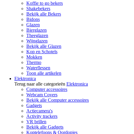
Koffie to go bekers
Shakebekers
Bekijk alle Bekers
Bidons
Glazen
Bierglazen
Theeglazen
Wijnglazen
Bekijk alle Glazen
Kop en Schotels
Mokken
Thermo
Waterflessen
Toon alle artikelen
Elektronica
Terug naar alle categorieën
Elektronica
Computer accessoires
Webcam Covers
Bekijk alle Computer accessoires
Gadgets
Actiecamera's
Activity trackers
VR brillen
Bekijk alle Gadgets
Koptelefoons & Oordopjes