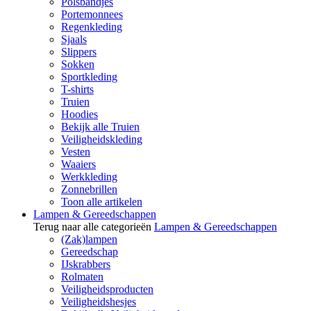
Polsbandjes
Portemonnees
Regenkleding
Sjaals
Slippers
Sokken
Sportkleding
T-shirts
Truien
Hoodies
Bekijk alle Truien
Veiligheidskleding
Vesten
Waaiers
Werkkleding
Zonnebrillen
Toon alle artikelen
Lampen & Gereedschappen
Terug naar alle categorieën
Lampen & Gereedschappen
(Zak)lampen
Gereedschap
IJskrabbers
Rolmaten
Veiligheidsproducten
Veiligheidshesjes