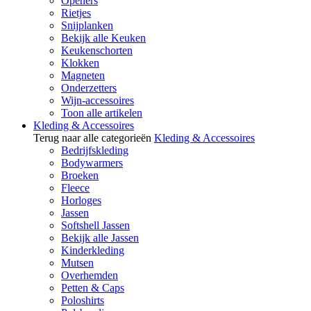
Openers
Rietjes
Snijplanken
Bekijk alle Keuken
Keukenschorten
Klokken
Magneten
Onderzetters
Wijn-accessoires
Toon alle artikelen
Kleding & Accessoires
Terug naar alle categorieën
Kleding & Accessoires
Bedrijfskleding
Bodywarmers
Broeken
Fleece
Horloges
Jassen
Softshell Jassen
Bekijk alle Jassen
Kinderkleding
Mutsen
Overhemden
Petten & Caps
Poloshirts