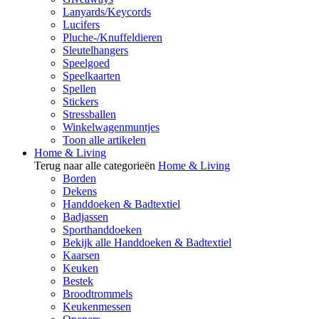
Lanyards/Keycords
Lucifers
Pluche-/Knuffeldieren
Sleutelhangers
Speelgoed
Speelkaarten
Spellen
Stickers
Stressballen
Winkelwagenmuntjes
Toon alle artikelen
Home & Living
Terug naar alle categorieën
Home & Living
Borden
Dekens
Handdoeken & Badtextiel
Badjassen
Sporthanddoeken
Bekijk alle Handdoeken & Badtextiel
Kaarsen
Keuken
Bestek
Broodtrommels
Keukenmessen