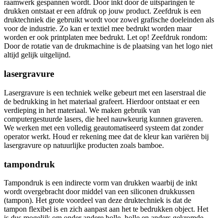
raamwerk gespannen wordt. Door inkt door de uitsparingen te
drukken ontstaat er een afdruk op jouw product. Zeefdruk is een
druktechniek die gebruikt wordt voor zowel grafische doeleinden als
voor de industrie. Zo kan er textiel mee bedrukt worden maar
worden er ook printplaten mee bedrukt. Let op! Zeefdruk rondom:
Door de rotatie van de drukmachine is de plaatsing van het logo niet
altijd gelijk uitgelijnd.
lasergravure
Lasergravure is een techniek welke gebeurt met een laserstraal die
de bedrukking in het materiaal grafeert. Hierdoor ontstaat er een
verdieping in het materiaal. We maken gebruik van
computergestuurde lasers, die heel nauwkeurig kunnen graveren.
We werken met een volledig geautomatiseerd systeem dat zonder
operator werkt. Houd er rekening mee dat de kleur kan variëren bij
lasergravure op natuurlijke producten zoals bamboe.
tampondruk
Tampondruk is een indirecte vorm van drukken waarbij de inkt
wordt overgebracht door middel van een siliconen drukkussen
(tampon). Het grote voordeel van deze druktechniek is dat de
tampon flexibel is en zich aanpast aan het te bedrukken object. Het
is dus mogelijk om onder andere bolle, holle en anders gekromde