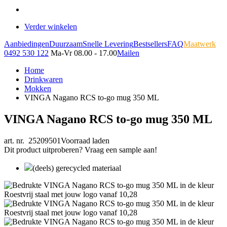
Verder winkelen
Aanbiedingen
Duurzaam
Snelle Levering
Bestsellers
FAQ
Maatwerk
0492 530 122
Ma-Vr 08.00 - 17.00
Mailen
Home
Drinkwaren
Mokken
VINGA Nagano RCS to-go mug 350 ML
VINGA Nagano RCS to-go mug 350 ML
art. nr. 25209501
Voorraad laden
Dit product uitproberen? Vraag een sample aan!
(deels) gerecycled materiaal