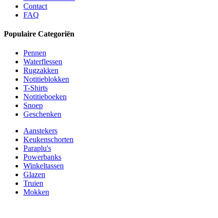
Contact
FAQ
Populaire Categoriën
Pennen
Waterflessen
Rugzakken
Notitieblokken
T-Shirts
Notitieboeken
Snoep
Geschenken
Aanstekers
Keukenschorten
Paraplu's
Powerbanks
Winkeltassen
Glazen
Truien
Mokken