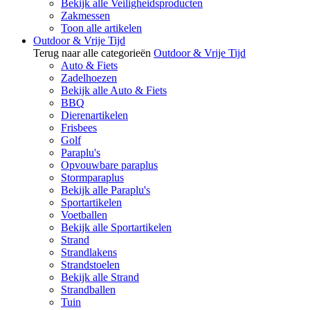
Bekijk alle Veiligheidsproducten
Zakmessen
Toon alle artikelen
Outdoor & Vrije Tijd
Terug naar alle categorieën
Outdoor & Vrije Tijd
Auto & Fiets
Zadelhoezen
Bekijk alle Auto & Fiets
BBQ
Dierenartikelen
Frisbees
Golf
Paraplu's
Opvouwbare paraplus
Stormparaplus
Bekijk alle Paraplu's
Sportartikelen
Voetballen
Bekijk alle Sportartikelen
Strand
Strandlakens
Strandstoelen
Bekijk alle Strand
Strandballen
Tuin