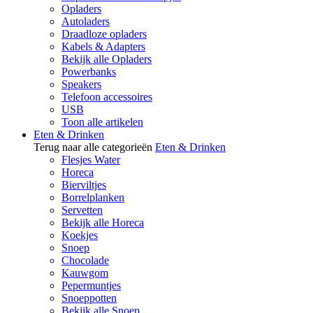
Opladers
Autoladers
Draadloze opladers
Kabels & Adapters
Bekijk alle Opladers
Powerbanks
Speakers
Telefoon accessoires
USB
Toon alle artikelen
Eten & Drinken
Terug naar alle categorieën
Eten & Drinken
Flesjes Water
Horeca
Bierviltjes
Borrelplanken
Servetten
Bekijk alle Horeca
Koekjes
Snoep
Chocolade
Kauwgom
Pepermuntjes
Snoeppotten
Bekijk alle Snoep