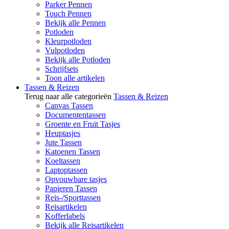
Parker Pennen
Touch Pennen
Bekijk alle Pennen
Potloden
Kleurpotloden
Vulpotloden
Bekijk alle Potloden
Schrijfsets
Toon alle artikelen
Tassen & Reizen
Terug naar alle categorieën
Tassen & Reizen
Canvas Tassen
Documententassen
Groente en Fruit Tasjes
Heuptasjes
Jute Tassen
Katoenen Tassen
Koeltassen
Laptoptassen
Opvouwbare tasjes
Papieren Tassen
Reis-/Sporttassen
Reisartikelen
Kofferlabels
Bekijk alle Reisartikelen