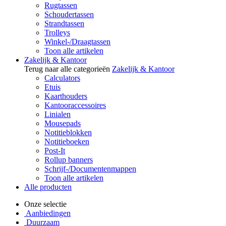
Rugtassen
Schoudertassen
Strandtassen
Trolleys
Winkel-/Draagtassen
Toon alle artikelen
Zakelijk & Kantoor
Terug naar alle categorieën
Zakelijk & Kantoor
Calculators
Etuis
Kaarthouders
Kantooraccessoires
Linialen
Mousepads
Notitieblokken
Notitieboeken
Post-It
Rollup banners
Schrijf-/Documentenmappen
Toon alle artikelen
Alle producten
Onze selectie
Aanbiedingen
Duurzaam