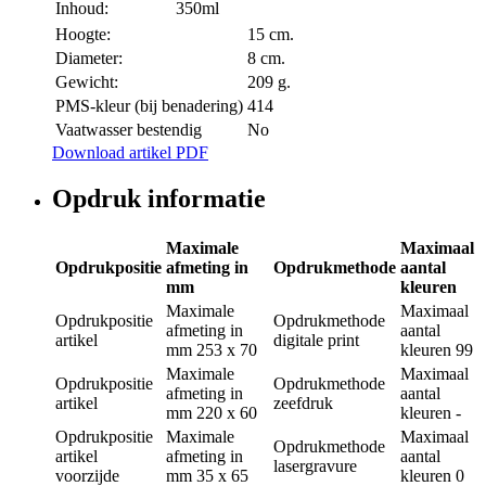
Inhoud:
350ml
Hoogte:
15 cm.
Diameter:
8 cm.
Gewicht:
209 g.
PMS-kleur (bij benadering)
414
Vaatwasser bestendig
No
Download artikel PDF
Opdruk informatie
Maximale
Maximaal
Opdrukpositie
afmeting in
Opdrukmethode
aantal
mm
kleuren
Maximale
Maximaal
Opdrukpositie
Opdrukmethode
afmeting in
aantal
artikel
digitale print
mm
253 x 70
kleuren
99
Maximale
Maximaal
Opdrukpositie
Opdrukmethode
afmeting in
aantal
artikel
zeefdruk
mm
220 x 60
kleuren
-
Opdrukpositie
Maximale
Maximaal
Opdrukmethode
artikel
afmeting in
aantal
lasergravure
voorzijde
mm
35 x 65
kleuren
0