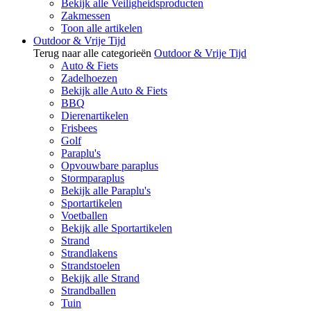
Bekijk alle Veiligheidsproducten
Zakmessen
Toon alle artikelen
Outdoor & Vrije Tijd
Terug naar alle categorieën
Outdoor & Vrije Tijd
Auto & Fiets
Zadelhoezen
Bekijk alle Auto & Fiets
BBQ
Dierenartikelen
Frisbees
Golf
Paraplu's
Opvouwbare paraplus
Stormparaplus
Bekijk alle Paraplu's
Sportartikelen
Voetballen
Bekijk alle Sportartikelen
Strand
Strandlakens
Strandstoelen
Bekijk alle Strand
Strandballen
Tuin