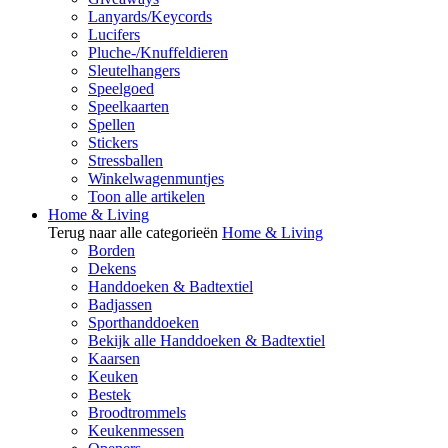
Lanyards/Keycords
Lucifers
Pluche-/Knuffeldieren
Sleutelhangers
Speelgoed
Speelkaarten
Spellen
Stickers
Stressballen
Winkelwagenmuntjes
Toon alle artikelen
Home & Living
Terug naar alle categorieën
Home & Living
Borden
Dekens
Handdoeken & Badtextiel
Badjassen
Sporthanddoeken
Bekijk alle Handdoeken & Badtextiel
Kaarsen
Keuken
Bestek
Broodtrommels
Keukenmessen