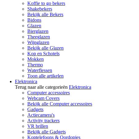
Koffie to go bekers
Shakebekers
Bekijk alle Bekers
Bidons
Glazen
Bierglazen
Theeglazen
Wijnglazen
Bekijk alle Glazen
Kop en Schotels
Mokken
Thermo
Waterflessen
Toon alle artikelen
Elektronica
Terug naar alle categorieën
Elektronica
Computer accessoires
Webcam Covers
Bekijk alle Computer accessoires
Gadgets
Actiecamera's
Activity trackers
VR brillen
Bekijk alle Gadgets
Koptelefoons & Oordopjes