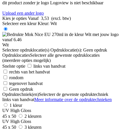
dit product zonder je logo
Logoview is niet beschikbaar
Upload een ander logo
Kies je opties
Vanaf
3,53
(excl. btw)
Selecteer een kleur
Kleur:
Wit
Wit
Selecteer opdruklocatie(s)
Opdruklocatie(s):
Geen opdruk
Opdruklocaties
Selecteer alle gewenste opdruklocaties
(meerdere opties mogelijk)
Snelste optie
links van handvat
rechts van het handvat
rondom
tegenover handvat
Geen opdruk
Opdruktechniek(en)
Selecteer de gewenste opdruktechniek
links van handvat
Meer informatie over de opdruktechnieken
1 kleur
UV High Gloss
45 x 50
2 kleuren
UV High Gloss
45 x 50
3 kleuren