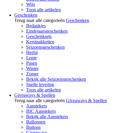
Wijn
Toon alle artikelen
Geschenken
Terug naar alle categorieën
Geschenken
Bedankjes
Eindejaarsgeschenken
Geschenksets
Kerstpakketten
Seizoensgeschenken
Herfst
Lente
Pasen
Winter
Zomer
Bekijk alle Seizoensgeschenken
Snelle levering
Toon alle artikelen
Giveaways & Spellen
Terug naar alle categorieën
Giveaways & Spellen
Aanstekers
BIC Aanstekers
Bekijk alle Aanstekers
Ballonnen
Buttons
Giveaways