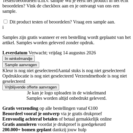
Testen/beoordelen d.m.v. sample
Wil je eerst het product in het echt
beoordelen? Vink de checkbox aan en je ontvangt van ons een
sample.
Dit product testen of beoordelen? Vraag een sample aan.
i
Samples zijn gratis wanneer er een bestelling wordt geplaatst van het
artikel. Samples worden geleverd zonder opdruk.
Leverdatum
Verwacht; vrijdag 14 augustus 2026
In winkelmandje
Sample aanvragen
Kleur is nog niet geselecteerd
Aantal stuks is nog niet geselecteerd
Opdruklocatie is nog niet geselecteerd
Verzendmethode is nog niet
geselecteerd
Vrijblijvende offerte aanvragen
Je kan je logo uploaden in de winkelmand
Samples worden altijd onbedrukt geleverd.
Gratis verzending
op alle bestellingen vanaf €100
Beoordeel vooraf je ontwerp
via je gratis drukproef
Eenvoudig achteraf betalen
of betaal gemakkelijk online
Gratis annuleren
voordat je drukproef is goedgekeurd
200.000+ bomen geplant
dankzij jouw hulp