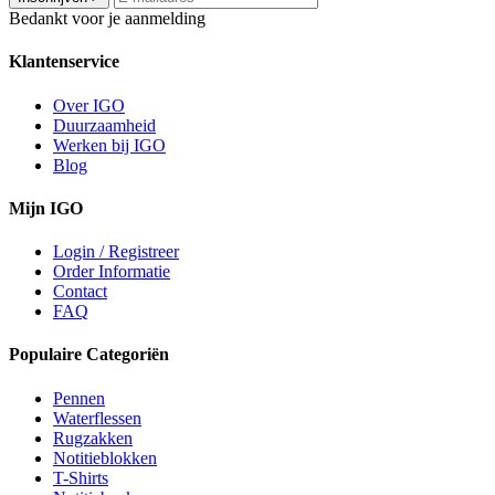
Bedankt voor je aanmelding
Klantenservice
Over IGO
Duurzaamheid
Werken bij IGO
Blog
Mijn IGO
Login / Registreer
Order Informatie
Contact
FAQ
Populaire Categoriën
Pennen
Waterflessen
Rugzakken
Notitieblokken
T-Shirts