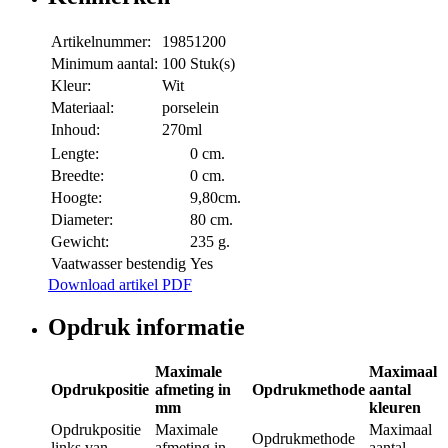
Artikelnummer:
19851200
Minimum aantal:
100 Stuk(s)
Kleur:
Wit
Materiaal:
porselein
Inhoud:
270ml
Lengte:
0 cm.
Breedte:
0 cm.
Hoogte:
9,80cm.
Diameter:
80 cm.
Gewicht:
235 g.
Vaatwasser bestendig
Yes
Download artikel PDF
Opdruk informatie
Maximale
Maximaal
Opdrukpositie
afmeting in
Opdrukmethode
aantal
mm
kleuren
Opdrukpositie
Maximale
Maximaal
Opdrukmethode
links van
afmeting in
aantal