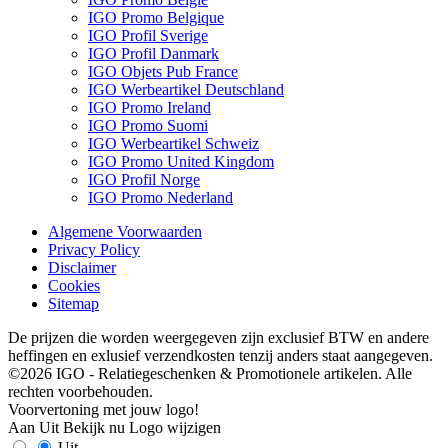
IGO Promo Belgique
IGO Profil Sverige
IGO Profil Danmark
IGO Objets Pub France
IGO Werbeartikel Deutschland
IGO Promo Ireland
IGO Promo Suomi
IGO Werbeartikel Schweiz
IGO Promo United Kingdom
IGO Profil Norge
IGO Promo Nederland
Algemene Voorwaarden
Privacy Policy
Disclaimer
Cookies
Sitemap
De prijzen die worden weergegeven zijn exclusief BTW en andere
heffingen en exlusief verzendkosten tenzij anders staat aangegeven.
©2026 IGO - Relatiegeschenken & Promotionele artikelen. Alle
rechten voorbehouden.
Voorvertoning met jouw logo!
Aan
Uit
Bekijk nu
Logo wijzigen
Uit