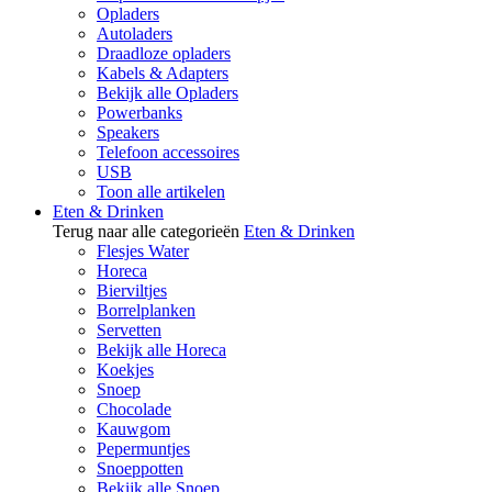
Opladers
Autoladers
Draadloze opladers
Kabels & Adapters
Bekijk alle Opladers
Powerbanks
Speakers
Telefoon accessoires
USB
Toon alle artikelen
Eten & Drinken
Terug naar alle categorieën
Eten & Drinken
Flesjes Water
Horeca
Bierviltjes
Borrelplanken
Servetten
Bekijk alle Horeca
Koekjes
Snoep
Chocolade
Kauwgom
Pepermuntjes
Snoeppotten
Bekijk alle Snoep