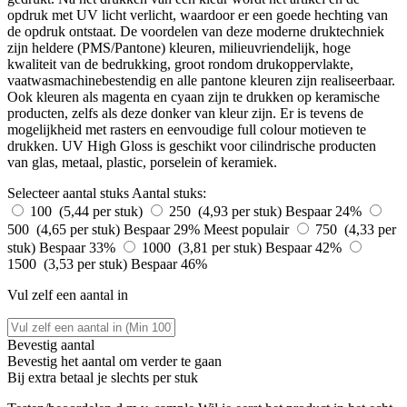
opdruk met UV licht verlicht, waardoor er een goede hechting van
de opdruk ontstaat. De voordelen van deze moderne druktechniek
zijn heldere (PMS/Pantone) kleuren, milieuvriendelijk, hoge
kwaliteit van de bedrukking, groot rondom drukoppervlakte,
vaatwasmachinebestendig en alle pantone kleuren zijn realiseerbaar.
Ook kleuren als magenta en cyaan zijn te drukken op keramische
producten, zelfs als deze donker van kleur zijn. Er is tevens de
mogelijkheid met rasters en eenvoudige full colour motieven te
drukken. UV High Gloss is geschikt voor cilindrische producten
van glas, metaal, plastic, porselein of keramiek.
Selecteer aantal stuks
Aantal stuks:
100 (5,44 per stuk)
250 (4,93 per stuk)
Bespaar 24%
500 (4,65 per stuk)
Bespaar 29%
Meest populair
750 (4,33 per
stuk)
Bespaar 33%
1000 (3,81 per stuk)
Bespaar 42%
1500 (3,53 per stuk)
Bespaar 46%
Vul zelf een aantal in
Bevestig aantal
Bevestig het aantal om verder te gaan
Bij
extra betaal je slechts
per stuk