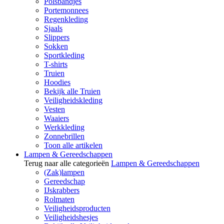
Polsbandjes
Portemonnees
Regenkleding
Sjaals
Slippers
Sokken
Sportkleding
T-shirts
Truien
Hoodies
Bekijk alle Truien
Veiligheidskleding
Vesten
Waaiers
Werkkleding
Zonnebrillen
Toon alle artikelen
Lampen & Gereedschappen
Terug naar alle categorieën
Lampen & Gereedschappen
(Zak)lampen
Gereedschap
IJskrabbers
Rolmaten
Veiligheidsproducten
Veiligheidshesjes