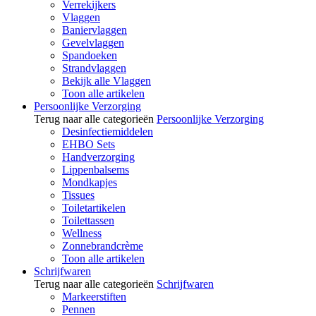
Verrekijkers
Vlaggen
Baniervlaggen
Gevelvlaggen
Spandoeken
Strandvlaggen
Bekijk alle Vlaggen
Toon alle artikelen
Persoonlijke Verzorging
Terug naar alle categorieën
Persoonlijke Verzorging
Desinfectiemiddelen
EHBO Sets
Handverzorging
Lippenbalsems
Mondkapjes
Tissues
Toiletartikelen
Toilettassen
Wellness
Zonnebrandcrème
Toon alle artikelen
Schrijfwaren
Terug naar alle categorieën
Schrijfwaren
Markeerstiften
Pennen