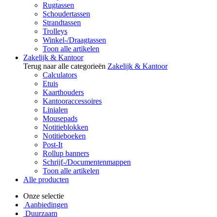
Rugtassen
Schoudertassen
Strandtassen
Trolleys
Winkel-/Draagtassen
Toon alle artikelen
Zakelijk & Kantoor
Terug naar alle categorieën
Zakelijk & Kantoor
Calculators
Etuis
Kaarthouders
Kantooraccessoires
Linialen
Mousepads
Notitieblokken
Notitieboeken
Post-It
Rollup banners
Schrijf-/Documentenmappen
Toon alle artikelen
Alle producten
Onze selectie
Aanbiedingen
Duurzaam