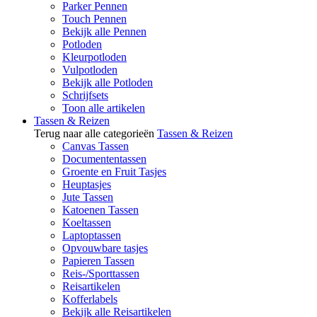
Parker Pennen
Touch Pennen
Bekijk alle Pennen
Potloden
Kleurpotloden
Vulpotloden
Bekijk alle Potloden
Schrijfsets
Toon alle artikelen
Tassen & Reizen
Terug naar alle categorieën
Tassen & Reizen
Canvas Tassen
Documententassen
Groente en Fruit Tasjes
Heuptasjes
Jute Tassen
Katoenen Tassen
Koeltassen
Laptoptassen
Opvouwbare tasjes
Papieren Tassen
Reis-/Sporttassen
Reisartikelen
Kofferlabels
Bekijk alle Reisartikelen