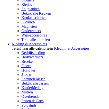
Openers
Rietjes
Snijplanken
Bekijk alle Keuken
Keukenschorten
Klokken
Magneten
Onderzetters
Wijn-accessoires
Toon alle artikelen
Kleding & Accessoires
Terug naar alle categorieën
Kleding & Accessoires
Bedrijfskleding
Bodywarmers
Broeken
Fleece
Horloges
Jassen
Softshell Jassen
Bekijk alle Jassen
Kinderkleding
Mutsen
Overhemden
Petten & Caps
Poloshirts