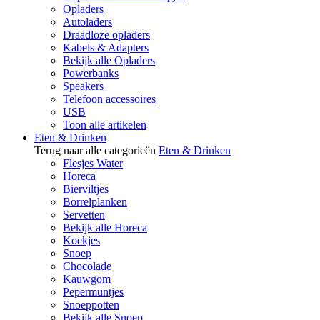
Opladers
Autoladers
Draadloze opladers
Kabels & Adapters
Bekijk alle Opladers
Powerbanks
Speakers
Telefoon accessoires
USB
Toon alle artikelen
Eten & Drinken
Terug naar alle categorieën
Eten & Drinken
Flesjes Water
Horeca
Bierviltjes
Borrelplanken
Servetten
Bekijk alle Horeca
Koekjes
Snoep
Chocolade
Kauwgom
Pepermuntjes
Snoeppotten
Bekijk alle Snoep