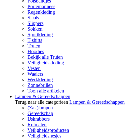
Polsbandjes
Portemonnees
Regenkleding
Sjaals
Slippers
Sokken
Sportkleding
T-shirts
Truien
Hoodies
Bekijk alle Truien
Veiligheidskleding
Vesten
Waaiers
Werkkleding
Zonnebrillen
Toon alle artikelen
Lampen & Gereedschappen
Terug naar alle categorieën
Lampen & Gereedschappen
(Zak)lampen
Gereedschap
IJskrabbers
Rolmaten
Veiligheidsproducten
Veiligheidshesjes