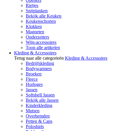
Openers
Rietjes
Snijplanken
Bekijk alle Keuken
Keukenschorten
Klokken
Magneten
Onderzetters
Wijn-accessoires
Toon alle artikelen
Kleding & Accessoires
Terug naar alle categorieën
Kleding & Accessoires
Bedrijfskleding
Bodywarmers
Broeken
Fleece
Horloges
Jassen
Softshell Jassen
Bekijk alle Jassen
Kinderkleding
Mutsen
Overhemden
Petten & Caps
Poloshirts