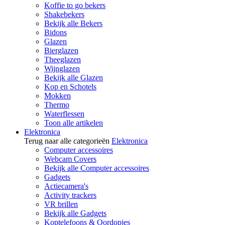
Koffie to go bekers
Shakebekers
Bekijk alle Bekers
Bidons
Glazen
Bierglazen
Theeglazen
Wijnglazen
Bekijk alle Glazen
Kop en Schotels
Mokken
Thermo
Waterflessen
Toon alle artikelen
Elektronica
Terug naar alle categorieën
Elektronica
Computer accessoires
Webcam Covers
Bekijk alle Computer accessoires
Gadgets
Actiecamera's
Activity trackers
VR brillen
Bekijk alle Gadgets
Koptelefoons & Oordopjes