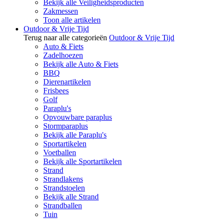
Bekijk alle Veiligheidsproducten
Zakmessen
Toon alle artikelen
Outdoor & Vrije Tijd
Terug naar alle categorieën
Outdoor & Vrije Tijd
Auto & Fiets
Zadelhoezen
Bekijk alle Auto & Fiets
BBQ
Dierenartikelen
Frisbees
Golf
Paraplu's
Opvouwbare paraplus
Stormparaplus
Bekijk alle Paraplu's
Sportartikelen
Voetballen
Bekijk alle Sportartikelen
Strand
Strandlakens
Strandstoelen
Bekijk alle Strand
Strandballen
Tuin