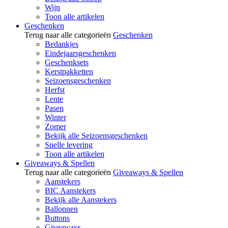
Wijn
Toon alle artikelen
Geschenken
Terug naar alle categorieën
Geschenken
Bedankjes
Eindejaarsgeschenken
Geschenksets
Kerstpakketten
Seizoensgeschenken
Herfst
Lente
Pasen
Winter
Zomer
Bekijk alle Seizoensgeschenken
Snelle levering
Toon alle artikelen
Giveaways & Spellen
Terug naar alle categorieën
Giveaways & Spellen
Aanstekers
BIC Aanstekers
Bekijk alle Aanstekers
Ballonnen
Buttons
Giveaways