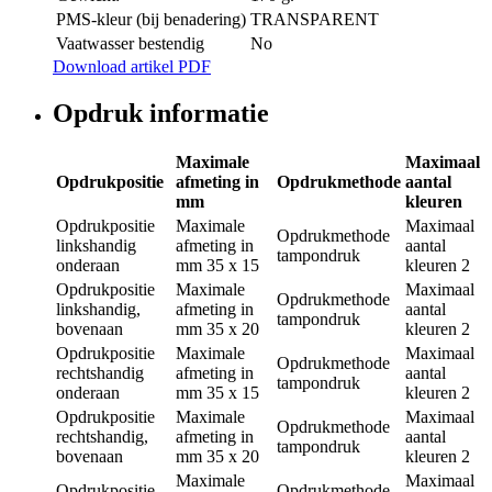
PMS-kleur (bij benadering)
TRANSPARENT
Vaatwasser bestendig
No
Download artikel PDF
Opdruk informatie
Maximale
Maximaal
Opdrukpositie
afmeting in
Opdrukmethode
aantal
mm
kleuren
Opdrukpositie
Maximale
Maximaal
Opdrukmethode
linkshandig
afmeting in
aantal
tampondruk
onderaan
mm
35 x 15
kleuren
2
Opdrukpositie
Maximale
Maximaal
Opdrukmethode
linkshandig,
afmeting in
aantal
tampondruk
bovenaan
mm
35 x 20
kleuren
2
Opdrukpositie
Maximale
Maximaal
Opdrukmethode
rechtshandig
afmeting in
aantal
tampondruk
onderaan
mm
35 x 15
kleuren
2
Opdrukpositie
Maximale
Maximaal
Opdrukmethode
rechtshandig,
afmeting in
aantal
tampondruk
bovenaan
mm
35 x 20
kleuren
2
Maximale
Maximaal
Opdrukpositie
Opdrukmethode