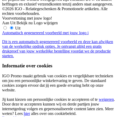
heffingen en exlusief verzendkosten tenzij anders staat aangegeven.
©2026 IGO - Relatiegeschenken & Promotionele artikelen. Alle
rechten voorbehouden.
Voorvertoning met jouw logo!
Aan
Uit
Bekijk nu
Logo wijzigen
Uit
Automatisch gegenereerd voorbeeld met jouw logo
i
Dit is een automatisch gegenereerd voorbeeld en deze kan afwijken
van de werkelijke opdruk opties. Je ontvangt altijd een gratis
drukproef van jouw werkelijke bestelling voordat we de productie
starten.
Informatie over cookies
IGO Promo maakt gebruik van cookies en vergelijkbare technieken
om jou een persoonlijke winkelervaring te geven. De standaard
cookies zorgen ervoor dat jij een goede ervaring hebt op onze
website.
Jij kunt kiezen om persoonlijke cookies te accepteren of te
weigeren
.
Door deze te accepteren kunnen wij en derde partijen jouw
internetgedrag volgen en gepersonaliseerde content laten zien. Meer
weten? Lees
hier
alles over ons cookiebeleid.