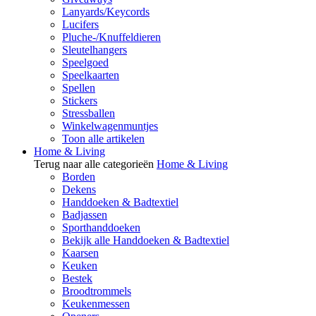
Lanyards/Keycords
Lucifers
Pluche-/Knuffeldieren
Sleutelhangers
Speelgoed
Speelkaarten
Spellen
Stickers
Stressballen
Winkelwagenmuntjes
Toon alle artikelen
Home & Living
Terug naar alle categorieën
Home & Living
Borden
Dekens
Handdoeken & Badtextiel
Badjassen
Sporthanddoeken
Bekijk alle Handdoeken & Badtextiel
Kaarsen
Keuken
Bestek
Broodtrommels
Keukenmessen