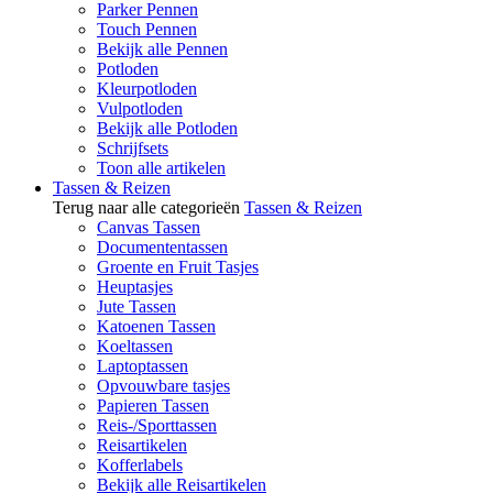
Parker Pennen
Touch Pennen
Bekijk alle Pennen
Potloden
Kleurpotloden
Vulpotloden
Bekijk alle Potloden
Schrijfsets
Toon alle artikelen
Tassen & Reizen
Terug naar alle categorieën
Tassen & Reizen
Canvas Tassen
Documententassen
Groente en Fruit Tasjes
Heuptasjes
Jute Tassen
Katoenen Tassen
Koeltassen
Laptoptassen
Opvouwbare tasjes
Papieren Tassen
Reis-/Sporttassen
Reisartikelen
Kofferlabels
Bekijk alle Reisartikelen