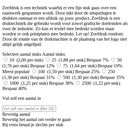
Zeefdruk is een techniek waarbij er een fijn stuk gaas over een
raamwerk gespannen wordt. Door inkt door de uitsparingen te
drukken ontstaat er een afdruk op jouw product. Zeefdruk is een
druktechniek die gebruikt wordt voor zowel grafische doeleinden als
voor de industrie. Zo kan er textiel mee bedrukt worden maar
worden er ook printplaten mee bedrukt. Let op! Zeefdruk rondom:
Door de rotatie van de drukmachine is de plaatsing van het logo niet
altijd gelijk uitgelijnd.
Selecteer aantal stuks
Aantal stuks:
10 (2,00 per stuk)
25 (1,88 per stuk)
Bespaar 7%
50
(1,76 per stuk)
Bespaar 12%
75 (1,64 per stuk)
Bespaar 19%
Meest populair
100 (1,50 per stuk)
Bespaar 25%
250
(1,38 per stuk)
Bespaar 31%
500 (1,30 per stuk)
Bespaar 35%
1000 (1,25 per stuk)
Bespaar 38%
2500 (1,22 per stuk)
Bespaar 40%
Vul zelf een aantal in
Bevestig aantal
Bevestig het aantal om verder te gaan
Bij
extra betaal je slechts
per stuk