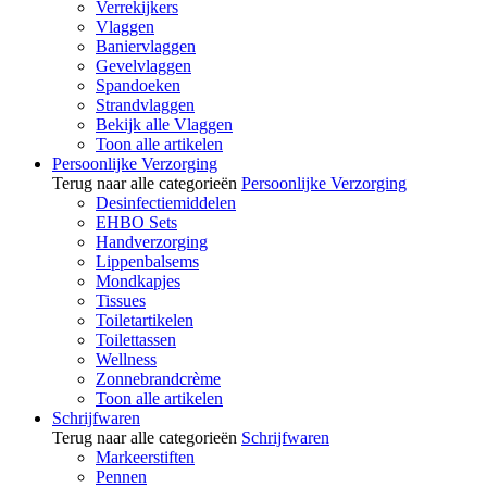
Verrekijkers
Vlaggen
Baniervlaggen
Gevelvlaggen
Spandoeken
Strandvlaggen
Bekijk alle Vlaggen
Toon alle artikelen
Persoonlijke Verzorging
Terug naar alle categorieën
Persoonlijke Verzorging
Desinfectiemiddelen
EHBO Sets
Handverzorging
Lippenbalsems
Mondkapjes
Tissues
Toiletartikelen
Toilettassen
Wellness
Zonnebrandcrème
Toon alle artikelen
Schrijfwaren
Terug naar alle categorieën
Schrijfwaren
Markeerstiften
Pennen