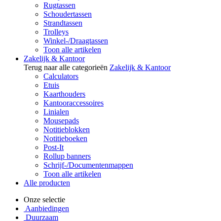
Rugtassen
Schoudertassen
Strandtassen
Trolleys
Winkel-/Draagtassen
Toon alle artikelen
Zakelijk & Kantoor
Terug naar alle categorieën
Zakelijk & Kantoor
Calculators
Etuis
Kaarthouders
Kantooraccessoires
Linialen
Mousepads
Notitieblokken
Notitieboeken
Post-It
Rollup banners
Schrijf-/Documentenmappen
Toon alle artikelen
Alle producten
Onze selectie
Aanbiedingen
Duurzaam