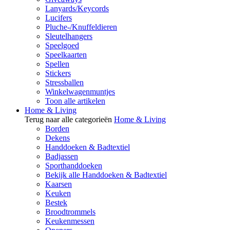
Lanyards/Keycords
Lucifers
Pluche-/Knuffeldieren
Sleutelhangers
Speelgoed
Speelkaarten
Spellen
Stickers
Stressballen
Winkelwagenmuntjes
Toon alle artikelen
Home & Living
Terug naar alle categorieën
Home & Living
Borden
Dekens
Handdoeken & Badtextiel
Badjassen
Sporthanddoeken
Bekijk alle Handdoeken & Badtextiel
Kaarsen
Keuken
Bestek
Broodtrommels
Keukenmessen