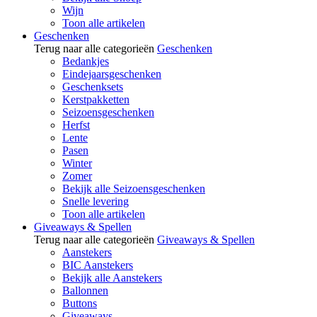
Wijn
Toon alle artikelen
Geschenken
Terug naar alle categorieën
Geschenken
Bedankjes
Eindejaarsgeschenken
Geschenksets
Kerstpakketten
Seizoensgeschenken
Herfst
Lente
Pasen
Winter
Zomer
Bekijk alle Seizoensgeschenken
Snelle levering
Toon alle artikelen
Giveaways & Spellen
Terug naar alle categorieën
Giveaways & Spellen
Aanstekers
BIC Aanstekers
Bekijk alle Aanstekers
Ballonnen
Buttons
Giveaways