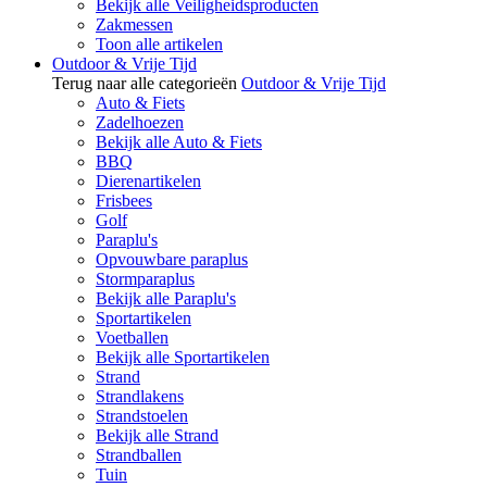
Bekijk alle Veiligheidsproducten
Zakmessen
Toon alle artikelen
Outdoor & Vrije Tijd
Terug naar alle categorieën
Outdoor & Vrije Tijd
Auto & Fiets
Zadelhoezen
Bekijk alle Auto & Fiets
BBQ
Dierenartikelen
Frisbees
Golf
Paraplu's
Opvouwbare paraplus
Stormparaplus
Bekijk alle Paraplu's
Sportartikelen
Voetballen
Bekijk alle Sportartikelen
Strand
Strandlakens
Strandstoelen
Bekijk alle Strand
Strandballen
Tuin