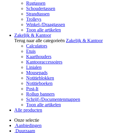
Rugtassen
Schoudertassen
Strandtassen
Trolleys
Winkel-/Draagtassen
Toon alle artikelen
Zakelijk & Kantoor
Terug naar alle categorieën
Zakelijk & Kantoor
Calculators
Etuis
Kaarthouders
Kantooraccessoires
Linialen
Mousepads
Notitieblokken
Notitieboeken
Post-It
Rollup banners
Schrijf-/Documentenmappen
Toon alle artikelen
Alle producten
Onze selectie
Aanbiedingen
Duurzaam