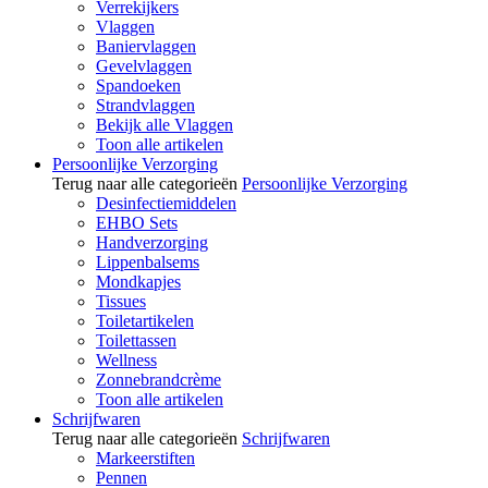
Verrekijkers
Vlaggen
Baniervlaggen
Gevelvlaggen
Spandoeken
Strandvlaggen
Bekijk alle Vlaggen
Toon alle artikelen
Persoonlijke Verzorging
Terug naar alle categorieën
Persoonlijke Verzorging
Desinfectiemiddelen
EHBO Sets
Handverzorging
Lippenbalsems
Mondkapjes
Tissues
Toiletartikelen
Toilettassen
Wellness
Zonnebrandcrème
Toon alle artikelen
Schrijfwaren
Terug naar alle categorieën
Schrijfwaren
Markeerstiften
Pennen