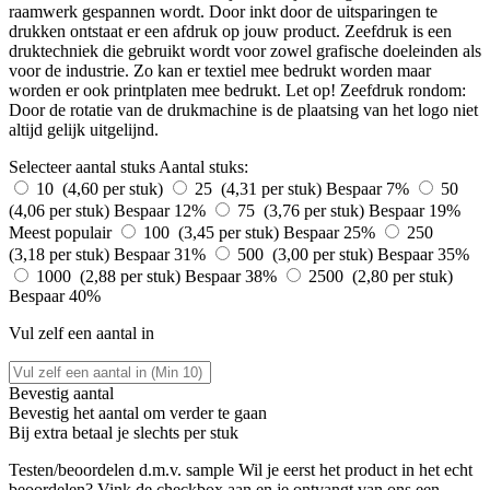
raamwerk gespannen wordt. Door inkt door de uitsparingen te
drukken ontstaat er een afdruk op jouw product. Zeefdruk is een
druktechniek die gebruikt wordt voor zowel grafische doeleinden als
voor de industrie. Zo kan er textiel mee bedrukt worden maar
worden er ook printplaten mee bedrukt. Let op! Zeefdruk rondom:
Door de rotatie van de drukmachine is de plaatsing van het logo niet
altijd gelijk uitgelijnd.
Selecteer aantal stuks
Aantal stuks:
10 (4,60 per stuk)
25 (4,31 per stuk)
Bespaar 7%
50
(4,06 per stuk)
Bespaar 12%
75 (3,76 per stuk)
Bespaar 19%
Meest populair
100 (3,45 per stuk)
Bespaar 25%
250
(3,18 per stuk)
Bespaar 31%
500 (3,00 per stuk)
Bespaar 35%
1000 (2,88 per stuk)
Bespaar 38%
2500 (2,80 per stuk)
Bespaar 40%
Vul zelf een aantal in
Bevestig aantal
Bevestig het aantal om verder te gaan
Bij
extra betaal je slechts
per stuk
Testen/beoordelen d.m.v. sample
Wil je eerst het product in het echt
beoordelen? Vink de checkbox aan en je ontvangt van ons een