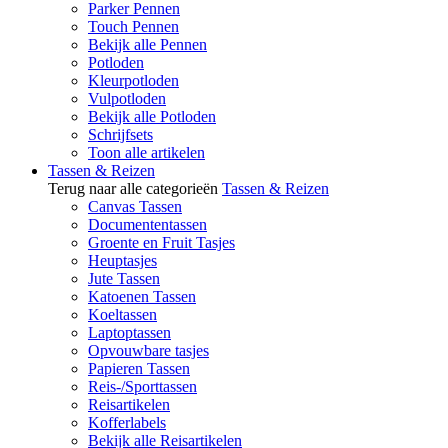
Parker Pennen
Touch Pennen
Bekijk alle Pennen
Potloden
Kleurpotloden
Vulpotloden
Bekijk alle Potloden
Schrijfsets
Toon alle artikelen
Tassen & Reizen
Terug naar alle categorieën
Tassen & Reizen
Canvas Tassen
Documententassen
Groente en Fruit Tasjes
Heuptasjes
Jute Tassen
Katoenen Tassen
Koeltassen
Laptoptassen
Opvouwbare tasjes
Papieren Tassen
Reis-/Sporttassen
Reisartikelen
Kofferlabels
Bekijk alle Reisartikelen