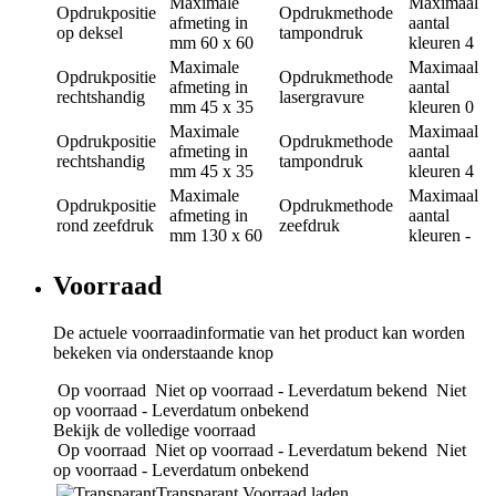
Maximale
Maximaal
Opdrukpositie
Opdrukmethode
afmeting in
aantal
op deksel
tampondruk
mm
60 x 60
kleuren
4
Maximale
Maximaal
Opdrukpositie
Opdrukmethode
afmeting in
aantal
rechtshandig
lasergravure
mm
45 x 35
kleuren
0
Maximale
Maximaal
Opdrukpositie
Opdrukmethode
afmeting in
aantal
rechtshandig
tampondruk
mm
45 x 35
kleuren
4
Maximale
Maximaal
Opdrukpositie
Opdrukmethode
afmeting in
aantal
rond zeefdruk
zeefdruk
mm
130 x 60
kleuren
-
Voorraad
De actuele voorraadinformatie van het product kan worden
bekeken via onderstaande knop
Op voorraad
Niet op voorraad - Leverdatum bekend
Niet
op voorraad - Leverdatum onbekend
Bekijk de volledige voorraad
Op voorraad
Niet op voorraad - Leverdatum bekend
Niet
op voorraad - Leverdatum onbekend
Transparant
Voorraad laden