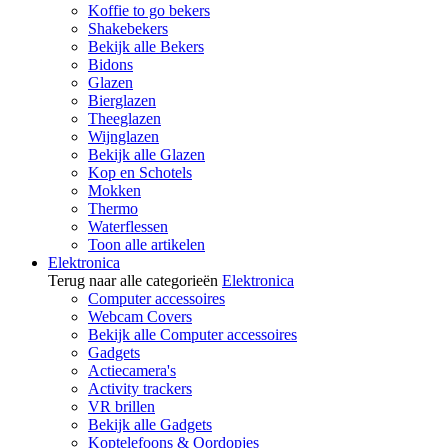
Koffie to go bekers
Shakebekers
Bekijk alle Bekers
Bidons
Glazen
Bierglazen
Theeglazen
Wijnglazen
Bekijk alle Glazen
Kop en Schotels
Mokken
Thermo
Waterflessen
Toon alle artikelen
Elektronica
Terug naar alle categorieën
Elektronica
Computer accessoires
Webcam Covers
Bekijk alle Computer accessoires
Gadgets
Actiecamera's
Activity trackers
VR brillen
Bekijk alle Gadgets
Koptelefoons & Oordopjes