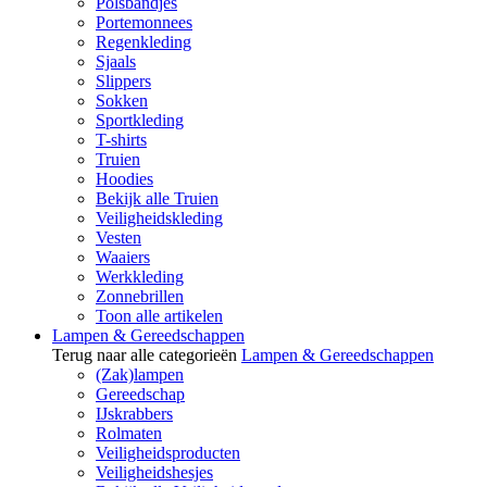
Polsbandjes
Portemonnees
Regenkleding
Sjaals
Slippers
Sokken
Sportkleding
T-shirts
Truien
Hoodies
Bekijk alle Truien
Veiligheidskleding
Vesten
Waaiers
Werkkleding
Zonnebrillen
Toon alle artikelen
Lampen & Gereedschappen
Terug naar alle categorieën
Lampen & Gereedschappen
(Zak)lampen
Gereedschap
IJskrabbers
Rolmaten
Veiligheidsproducten
Veiligheidshesjes