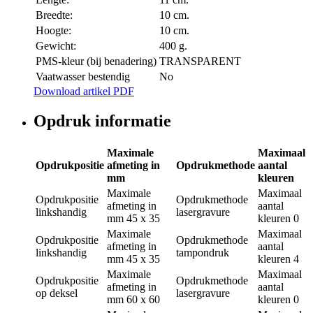
Breedte:
10 cm.
Hoogte:
10 cm.
Gewicht:
400 g.
PMS-kleur (bij benadering)
TRANSPARENT
Vaatwasser bestendig
No
Download artikel PDF
Opdruk informatie
Maximale
Maximaal
Opdrukpositie
afmeting in
Opdrukmethode
aantal
mm
kleuren
Maximale
Maximaal
Opdrukpositie
Opdrukmethode
afmeting in
aantal
linkshandig
lasergravure
mm
45 x 35
kleuren
0
Maximale
Maximaal
Opdrukpositie
Opdrukmethode
afmeting in
aantal
linkshandig
tampondruk
mm
45 x 35
kleuren
4
Maximale
Maximaal
Opdrukpositie
Opdrukmethode
afmeting in
aantal
op deksel
lasergravure
mm
60 x 60
kleuren
0