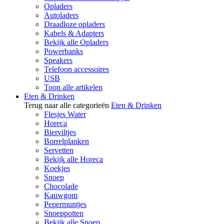
Opladers
Autoladers
Draadloze opladers
Kabels & Adapters
Bekijk alle Opladers
Powerbanks
Speakers
Telefoon accessoires
USB
Toon alle artikelen
Eten & Drinken
Terug naar alle categorieën
Eten & Drinken
Flesjes Water
Horeca
Bierviltjes
Borrelplanken
Servetten
Bekijk alle Horeca
Koekjes
Snoep
Chocolade
Kauwgom
Pepermuntjes
Snoeppotten
Bekijk alle Snoep