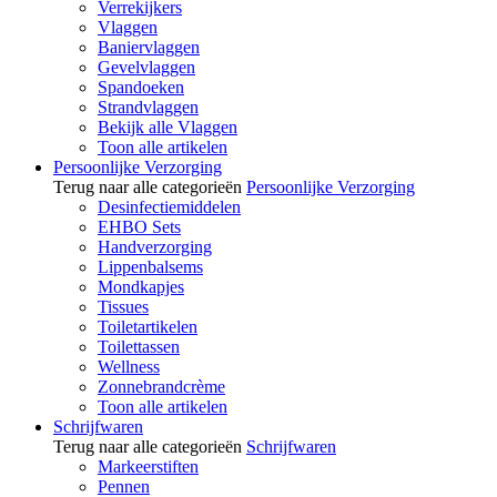
Verrekijkers
Vlaggen
Baniervlaggen
Gevelvlaggen
Spandoeken
Strandvlaggen
Bekijk alle Vlaggen
Toon alle artikelen
Persoonlijke Verzorging
Terug naar alle categorieën
Persoonlijke Verzorging
Desinfectiemiddelen
EHBO Sets
Handverzorging
Lippenbalsems
Mondkapjes
Tissues
Toiletartikelen
Toilettassen
Wellness
Zonnebrandcrème
Toon alle artikelen
Schrijfwaren
Terug naar alle categorieën
Schrijfwaren
Markeerstiften
Pennen