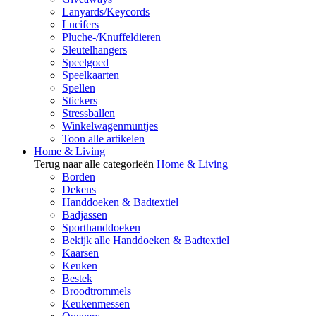
Lanyards/Keycords
Lucifers
Pluche-/Knuffeldieren
Sleutelhangers
Speelgoed
Speelkaarten
Spellen
Stickers
Stressballen
Winkelwagenmuntjes
Toon alle artikelen
Home & Living
Terug naar alle categorieën
Home & Living
Borden
Dekens
Handdoeken & Badtextiel
Badjassen
Sporthanddoeken
Bekijk alle Handdoeken & Badtextiel
Kaarsen
Keuken
Bestek
Broodtrommels
Keukenmessen