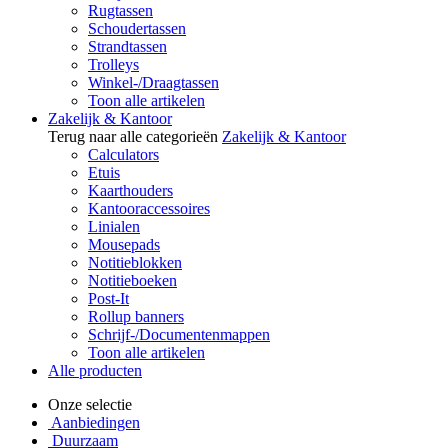
Rugtassen
Schoudertassen
Strandtassen
Trolleys
Winkel-/Draagtassen
Toon alle artikelen
Zakelijk & Kantoor
Terug naar alle categorieën
Zakelijk & Kantoor
Calculators
Etuis
Kaarthouders
Kantooraccessoires
Linialen
Mousepads
Notitieblokken
Notitieboeken
Post-It
Rollup banners
Schrijf-/Documentenmappen
Toon alle artikelen
Alle producten
Onze selectie
Aanbiedingen
Duurzaam