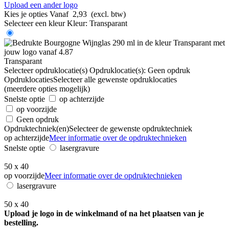
Upload een ander logo
Kies je opties
Vanaf
2,93
(excl. btw)
Selecteer een kleur
Kleur:
Transparant
Transparant
Selecteer opdruklocatie(s)
Opdruklocatie(s):
Geen opdruk
Opdruklocaties
Selecteer alle gewenste opdruklocaties
(meerdere opties mogelijk)
Snelste optie
op achterzijde
op voorzijde
Geen opdruk
Opdruktechniek(en)
Selecteer de gewenste opdruktechniek
op achterzijde
Meer informatie over de opdruktechnieken
Snelste optie
lasergravure
50 x 40
op voorzijde
Meer informatie over de opdruktechnieken
lasergravure
50 x 40
Upload je logo in de winkelmand of na het plaatsen van je
bestelling.