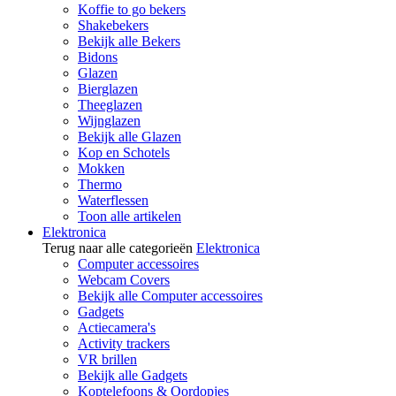
Koffie to go bekers
Shakebekers
Bekijk alle Bekers
Bidons
Glazen
Bierglazen
Theeglazen
Wijnglazen
Bekijk alle Glazen
Kop en Schotels
Mokken
Thermo
Waterflessen
Toon alle artikelen
Elektronica
Terug naar alle categorieën
Elektronica
Computer accessoires
Webcam Covers
Bekijk alle Computer accessoires
Gadgets
Actiecamera's
Activity trackers
VR brillen
Bekijk alle Gadgets
Koptelefoons & Oordopjes