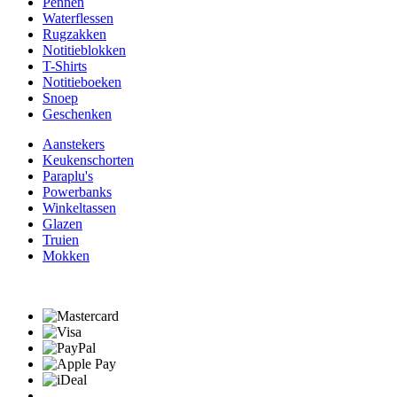
Pennen
Waterflessen
Rugzakken
Notitieblokken
T-Shirts
Notitieboeken
Snoep
Geschenken
Aanstekers
Keukenschorten
Paraplu's
Powerbanks
Winkeltassen
Glazen
Truien
Mokken