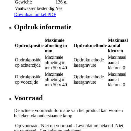
Gewicht:
136 g.
Vaatwasser bestendig
Yes
Download artikel PDF
Opdruk informatie
Maximale
Maximaal
Opdrukpositie
afmeting in
Opdrukmethode
aantal
mm
kleuren
Maximale
Maximaal
Opdrukpositie
Opdrukmethode
afmeting in
aantal
op achterzijde
lasergravure
mm
50 x 40
kleuren
0
Maximale
Maximaal
Opdrukpositie
Opdrukmethode
afmeting in
aantal
op voorzijde
lasergravure
mm
50 x 40
kleuren
0
Voorraad
De actuele voorraadinformatie van het product kan worden
bekeken via onderstaande knop
Op voorraad
Niet op voorraad - Leverdatum bekend
Niet
op voorraad - Leverdatum onbekend