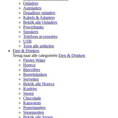
Opladers
Autoladers
Draadloze opladers
Kabels & Adapters
Bekijk alle Opladers
Powerbanks
Speakers
Telefoon accessoires
USB
Toon alle artikelen
Eten & Drinken
Terug naar alle categorieën
Eten & Drinken
Flesjes Water
Horeca
Bierviltjes
Borrelplanken
Servetten
Bekijk alle Horeca
Koekjes
Snoep
Chocolade
Kauwgom
Pepermuntjes
Snoeppotten
Bekijk alle Snoep