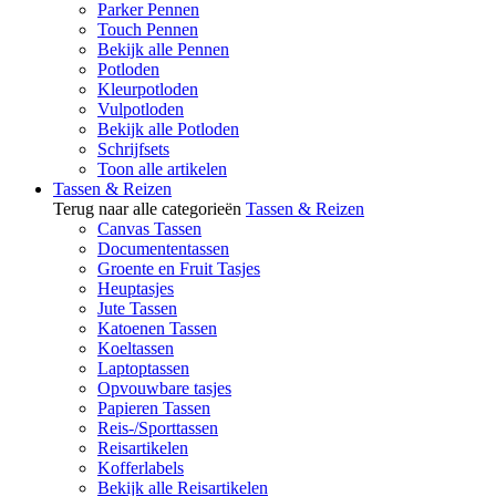
Parker Pennen
Touch Pennen
Bekijk alle Pennen
Potloden
Kleurpotloden
Vulpotloden
Bekijk alle Potloden
Schrijfsets
Toon alle artikelen
Tassen & Reizen
Terug naar alle categorieën
Tassen & Reizen
Canvas Tassen
Documententassen
Groente en Fruit Tasjes
Heuptasjes
Jute Tassen
Katoenen Tassen
Koeltassen
Laptoptassen
Opvouwbare tasjes
Papieren Tassen
Reis-/Sporttassen
Reisartikelen
Kofferlabels
Bekijk alle Reisartikelen