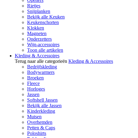
Openers
Rietjes
Snijplanken
Bekijk alle Keuken
Keukenschorten
Klokken
Magneten
Onderzetters
Wijn-accessoires
Toon alle artikelen
Kleding & Accessoires
Terug naar alle categorieën
Kleding & Accessoires
Bedrijfskleding
Bodywarmers
Broeken
Fleece
Horloges
Jassen
Softshell Jassen
Bekijk alle Jassen
Kinderkleding
Mutsen
Overhemden
Petten & Caps
Poloshirts