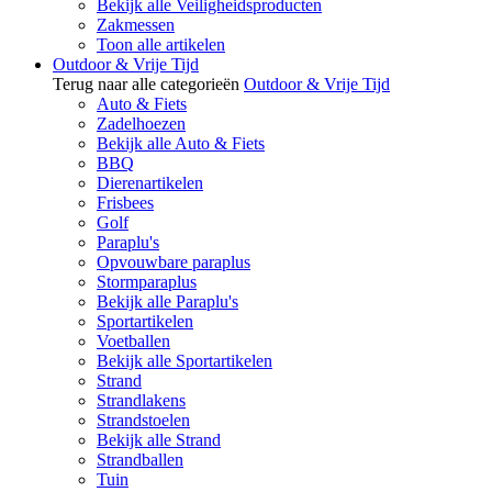
Bekijk alle Veiligheidsproducten
Zakmessen
Toon alle artikelen
Outdoor & Vrije Tijd
Terug naar alle categorieën
Outdoor & Vrije Tijd
Auto & Fiets
Zadelhoezen
Bekijk alle Auto & Fiets
BBQ
Dierenartikelen
Frisbees
Golf
Paraplu's
Opvouwbare paraplus
Stormparaplus
Bekijk alle Paraplu's
Sportartikelen
Voetballen
Bekijk alle Sportartikelen
Strand
Strandlakens
Strandstoelen
Bekijk alle Strand
Strandballen
Tuin