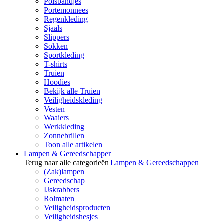
Polsbandjes
Portemonnees
Regenkleding
Sjaals
Slippers
Sokken
Sportkleding
T-shirts
Truien
Hoodies
Bekijk alle Truien
Veiligheidskleding
Vesten
Waaiers
Werkkleding
Zonnebrillen
Toon alle artikelen
Lampen & Gereedschappen
Terug naar alle categorieën
Lampen & Gereedschappen
(Zak)lampen
Gereedschap
IJskrabbers
Rolmaten
Veiligheidsproducten
Veiligheidshesjes