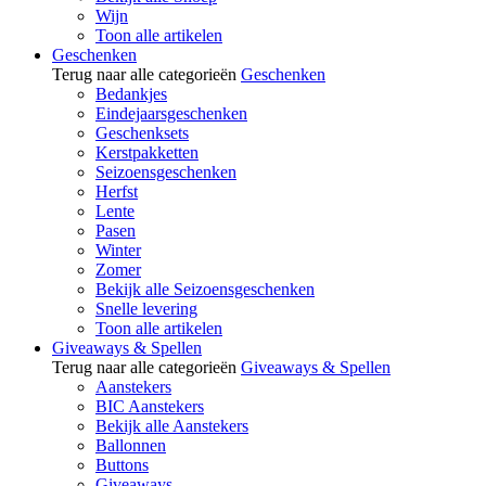
Wijn
Toon alle artikelen
Geschenken
Terug naar alle categorieën
Geschenken
Bedankjes
Eindejaarsgeschenken
Geschenksets
Kerstpakketten
Seizoensgeschenken
Herfst
Lente
Pasen
Winter
Zomer
Bekijk alle Seizoensgeschenken
Snelle levering
Toon alle artikelen
Giveaways & Spellen
Terug naar alle categorieën
Giveaways & Spellen
Aanstekers
BIC Aanstekers
Bekijk alle Aanstekers
Ballonnen
Buttons
Giveaways