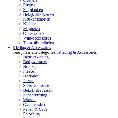
Openers
Rietjes
Snijplanken
Bekijk alle Keuken
Keukenschorten
Klokken
Magneten
Onderzetters
Wijn-accessoires
Toon alle artikelen
Kleding & Accessoires
Terug naar alle categorieën
Kleding & Accessoires
Bedrijfskleding
Bodywarmers
Broeken
Fleece
Horloges
Jassen
Softshell Jassen
Bekijk alle Jassen
Kinderkleding
Mutsen
Overhemden
Petten & Caps
Poloshirts