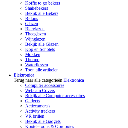
Koffie to go bekers
Shakebekers
Bekijk alle Bekers
Bidons
Glazen
Bierglazen
Theeglazen
Wijnglazen
Bekijk alle Glazen
Kop en Schotels
Mokken
Thermo
Waterflessen
Toon alle artikelen
Elektronica
Terug naar alle categorieën
Elektronica
Computer accessoires
Webcam Covers
Bekijk alle Computer accessoires
Gadgets
Actiecamera's
Activity trackers
VR brillen
Bekijk alle Gadgets
Koptelefoons & Oordopjes