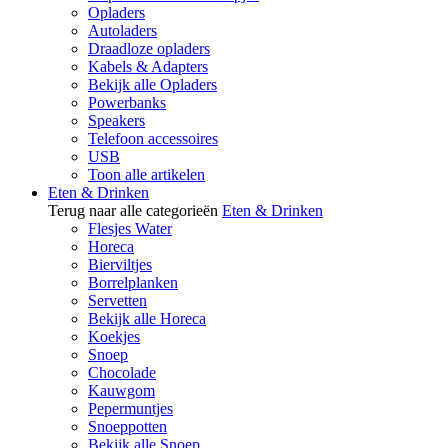
Opladers
Autoladers
Draadloze opladers
Kabels & Adapters
Bekijk alle Opladers
Powerbanks
Speakers
Telefoon accessoires
USB
Toon alle artikelen
Eten & Drinken
Terug naar alle categorieën
Eten & Drinken
Flesjes Water
Horeca
Bierviltjes
Borrelplanken
Servetten
Bekijk alle Horeca
Koekjes
Snoep
Chocolade
Kauwgom
Pepermuntjes
Snoeppotten
Bekijk alle Snoep