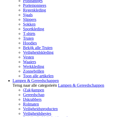
Polsbandjes
Portemonnees
Regenkleding
Sjaals
Slippers
Sokken
Sportkleding
T-shirts
Truien
Hoodies
Bekijk alle Truien
Veiligheidskleding
Vesten
Waaiers
Werkkleding
Zonnebrillen
Toon alle artikelen
Lampen & Gereedschappen
Terug naar alle categorieën
Lampen & Gereedschappen
(Zak)lampen
Gereedschap
IJskrabbers
Rolmaten
Veiligheidsproducten
Veiligheidshesjes