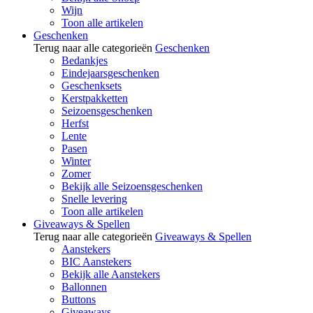
Wijn
Toon alle artikelen
Geschenken
Terug naar alle categorieën
Geschenken
Bedankjes
Eindejaarsgeschenken
Geschenksets
Kerstpakketten
Seizoensgeschenken
Herfst
Lente
Pasen
Winter
Zomer
Bekijk alle Seizoensgeschenken
Snelle levering
Toon alle artikelen
Giveaways & Spellen
Terug naar alle categorieën
Giveaways & Spellen
Aanstekers
BIC Aanstekers
Bekijk alle Aanstekers
Ballonnen
Buttons
Giveaways