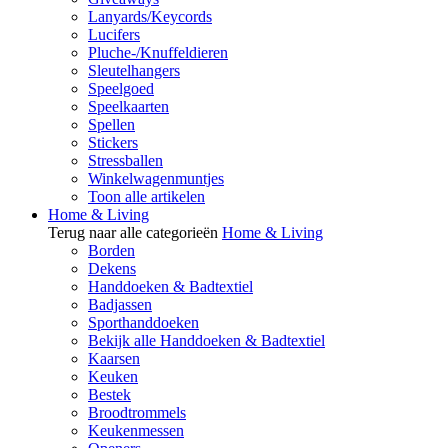
Lanyards/Keycords
Lucifers
Pluche-/Knuffeldieren
Sleutelhangers
Speelgoed
Speelkaarten
Spellen
Stickers
Stressballen
Winkelwagenmuntjes
Toon alle artikelen
Home & Living
Terug naar alle categorieën
Home & Living
Borden
Dekens
Handdoeken & Badtextiel
Badjassen
Sporthanddoeken
Bekijk alle Handdoeken & Badtextiel
Kaarsen
Keuken
Bestek
Broodtrommels
Keukenmessen