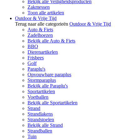
Bekijk alle Veiligheidsproducten
Zakmessen
Toon alle artikelen
Outdoor & Vrije Tijd
Terug naar alle categorieën
Outdoor & Vrije Tijd
Auto & Fiets
Zadelhoezen
Bekijk alle Auto & Fiets
BBQ
Dierenartikelen
Frisbees
Golf
Paraplu's
Opvouwbare paraplus
Stormparaplus
Bekijk alle Paraplu's
Sportartikelen
Voetballen
Bekijk alle Sportartikelen
Strand
Strandlakens
Strandstoelen
Bekijk alle Strand
Strandballen
Tuin