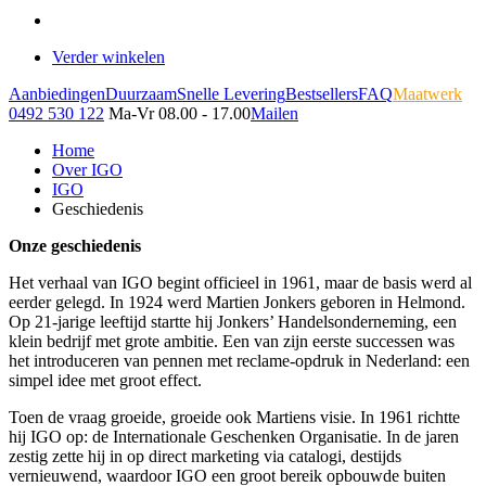
Verder winkelen
Aanbiedingen
Duurzaam
Snelle Levering
Bestsellers
FAQ
Maatwerk
0492 530 122
Ma-Vr 08.00 - 17.00
Mailen
Home
Over IGO
IGO
Geschiedenis
Onze geschiedenis
Het verhaal van IGO begint officieel in 1961, maar de basis werd al
eerder gelegd. In 1924 werd Martien Jonkers geboren in Helmond.
Op 21-jarige leeftijd startte hij Jonkers’ Handelsonderneming, een
klein bedrijf met grote ambitie. Een van zijn eerste successen was
het introduceren van pennen met reclame-opdruk in Nederland: een
simpel idee met groot effect.
Toen de vraag groeide, groeide ook Martiens visie. In 1961 richtte
hij IGO op: de Internationale Geschenken Organisatie. In de jaren
zestig zette hij in op direct marketing via catalogi, destijds
vernieuwend, waardoor IGO een groot bereik opbouwde buiten