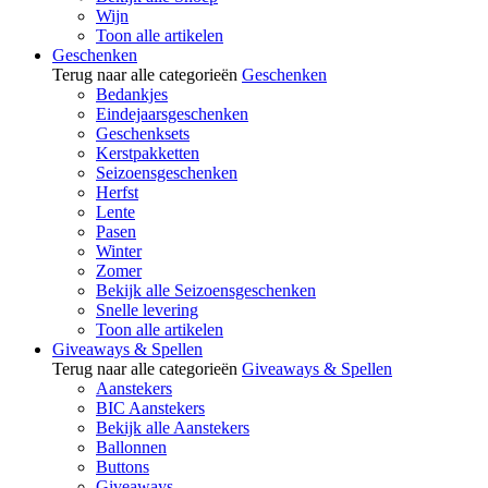
Wijn
Toon alle artikelen
Geschenken
Terug naar alle categorieën
Geschenken
Bedankjes
Eindejaarsgeschenken
Geschenksets
Kerstpakketten
Seizoensgeschenken
Herfst
Lente
Pasen
Winter
Zomer
Bekijk alle Seizoensgeschenken
Snelle levering
Toon alle artikelen
Giveaways & Spellen
Terug naar alle categorieën
Giveaways & Spellen
Aanstekers
BIC Aanstekers
Bekijk alle Aanstekers
Ballonnen
Buttons
Giveaways