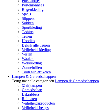
Polsbandjes
Portemonnees
Regenkleding
Sjaals
Slippers
Sokken
Sportkleding
T-shirts
Truien
Hoodies
Bekijk alle Truien
Veiligheidskleding
Vesten
Waaiers
Werkkleding
Zonnebrillen
Toon alle artikelen
Lampen & Gereedschappen
Terug naar alle categorieën
Lampen & Gereedschappen
(Zak)lampen
Gereedschap
IJskrabbers
Rolmaten
Veiligheidsproducten
Veiligheidshesjes