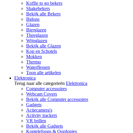
Koffie to go bekers
Shakebekers
Bekijk alle Bekers
Bidons
Glazen
Bierglazen
Theeglazen
Wijnglazen
Bekijk alle Glazen
Kop en Schotels
Mokken
Thermo
Waterflessen
Toon alle artikelen
Elektronica
Terug naar alle categorieën
Elektronica
Computer accessoires
Webcam Covers
Bekijk alle Computer accessoires
Gadgets
Actiecamera's
Activity trackers
VR brillen
Bekijk alle Gadgets
Koptelefoons & Oordopjes