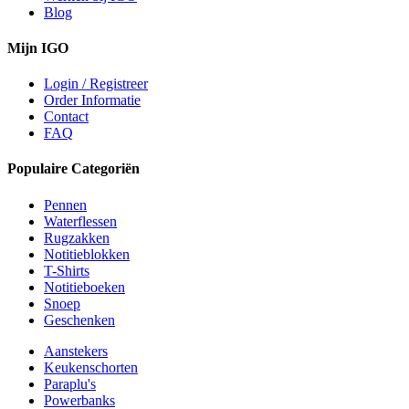
Blog
Mijn IGO
Login / Registreer
Order Informatie
Contact
FAQ
Populaire Categoriën
Pennen
Waterflessen
Rugzakken
Notitieblokken
T-Shirts
Notitieboeken
Snoep
Geschenken
Aanstekers
Keukenschorten
Paraplu's
Powerbanks