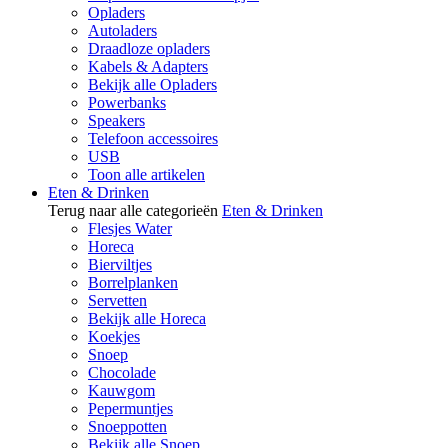
Opladers
Autoladers
Draadloze opladers
Kabels & Adapters
Bekijk alle Opladers
Powerbanks
Speakers
Telefoon accessoires
USB
Toon alle artikelen
Eten & Drinken
Terug naar alle categorieën
Eten & Drinken
Flesjes Water
Horeca
Bierviltjes
Borrelplanken
Servetten
Bekijk alle Horeca
Koekjes
Snoep
Chocolade
Kauwgom
Pepermuntjes
Snoeppotten
Bekijk alle Snoep