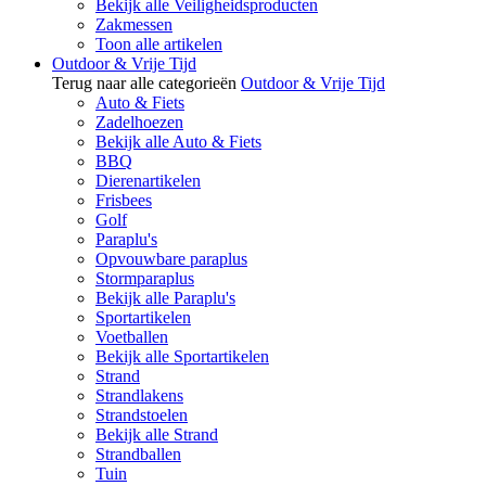
Bekijk alle Veiligheidsproducten
Zakmessen
Toon alle artikelen
Outdoor & Vrije Tijd
Terug naar alle categorieën
Outdoor & Vrije Tijd
Auto & Fiets
Zadelhoezen
Bekijk alle Auto & Fiets
BBQ
Dierenartikelen
Frisbees
Golf
Paraplu's
Opvouwbare paraplus
Stormparaplus
Bekijk alle Paraplu's
Sportartikelen
Voetballen
Bekijk alle Sportartikelen
Strand
Strandlakens
Strandstoelen
Bekijk alle Strand
Strandballen
Tuin