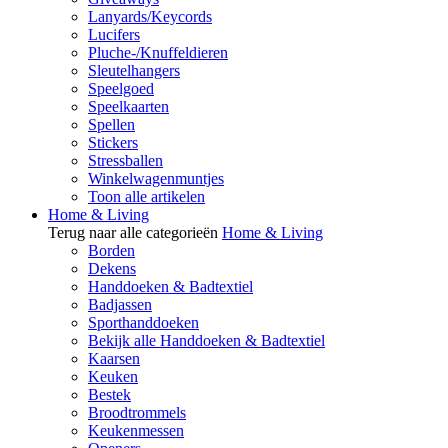
Lanyards/Keycords
Lucifers
Pluche-/Knuffeldieren
Sleutelhangers
Speelgoed
Speelkaarten
Spellen
Stickers
Stressballen
Winkelwagenmuntjes
Toon alle artikelen
Home & Living
Terug naar alle categorieën
Home & Living
Borden
Dekens
Handdoeken & Badtextiel
Badjassen
Sporthanddoeken
Bekijk alle Handdoeken & Badtextiel
Kaarsen
Keuken
Bestek
Broodtrommels
Keukenmessen