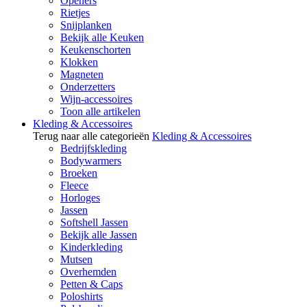
Openers
Rietjes
Snijplanken
Bekijk alle Keuken
Keukenschorten
Klokken
Magneten
Onderzetters
Wijn-accessoires
Toon alle artikelen
Kleding & Accessoires
Terug naar alle categorieën
Kleding & Accessoires
Bedrijfskleding
Bodywarmers
Broeken
Fleece
Horloges
Jassen
Softshell Jassen
Bekijk alle Jassen
Kinderkleding
Mutsen
Overhemden
Petten & Caps
Poloshirts