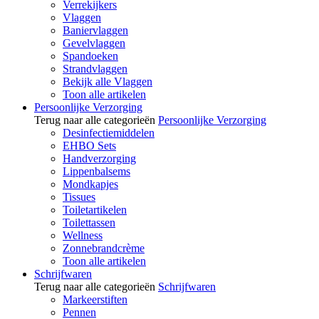
Verrekijkers
Vlaggen
Baniervlaggen
Gevelvlaggen
Spandoeken
Strandvlaggen
Bekijk alle Vlaggen
Toon alle artikelen
Persoonlijke Verzorging
Terug naar alle categorieën
Persoonlijke Verzorging
Desinfectiemiddelen
EHBO Sets
Handverzorging
Lippenbalsems
Mondkapjes
Tissues
Toiletartikelen
Toilettassen
Wellness
Zonnebrandcrème
Toon alle artikelen
Schrijfwaren
Terug naar alle categorieën
Schrijfwaren
Markeerstiften
Pennen