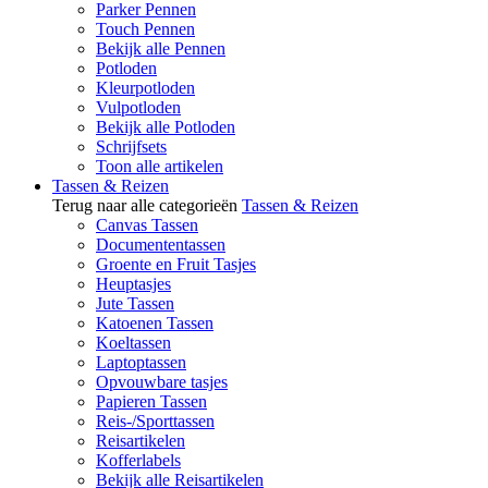
Parker Pennen
Touch Pennen
Bekijk alle Pennen
Potloden
Kleurpotloden
Vulpotloden
Bekijk alle Potloden
Schrijfsets
Toon alle artikelen
Tassen & Reizen
Terug naar alle categorieën
Tassen & Reizen
Canvas Tassen
Documententassen
Groente en Fruit Tasjes
Heuptasjes
Jute Tassen
Katoenen Tassen
Koeltassen
Laptoptassen
Opvouwbare tasjes
Papieren Tassen
Reis-/Sporttassen
Reisartikelen
Kofferlabels
Bekijk alle Reisartikelen