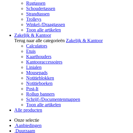
Rugtassen
Schoudertassen
Strandtassen
Trolleys
Winkel-/Draagtassen
Toon alle artikelen
Zakelijk & Kantoor
Terug naar alle categorieën
Zakelijk & Kantoor
Calculators
Etuis
Kaarthouders
Kantooraccessoires
Linialen
Mousepads
Notitieblokken
Notitieboeken
Post-It
Rollup banners
Schrijf-/Documentenmappen
Toon alle artikelen
Alle producten
Onze selectie
Aanbiedingen
Duurzaam