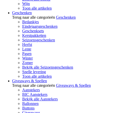
Wijn
Toon alle artikelen
Geschenken
Terug naar alle categorieën
Geschenken
Bedankjes
Eindejaarsgeschenken
Geschenksets
Kerstpakketten
Seizoensgeschenken
Herfst
Lente
Pasen
Winter
Zomer
Bekijk alle Seizoensgeschenken
Snelle levering
Toon alle artikelen
Giveaways & Spellen
Terug naar alle categorieën
Giveaways & Spellen
Aanstekers
BIC Aanstekers
Bekijk alle Aanstekers
Ballonnen
Buttons
Giveaways