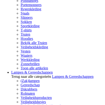
Polsbandjes
Portemonnees
Regenkleding
Sjaals
Slippers
Sokken
Sportkleding
T-shirts
Truien
Hoodies
Bekijk alle Truien
Veiligheidskleding
Vesten
Waaiers
Werkkleding
Zonnebrillen
Toon alle artikelen
Lampen & Gereedschappen
Terug naar alle categorieën
Lampen & Gereedschappen
(Zak)lampen
Gereedschap
IJskrabbers
Rolmaten
Veiligheidsproducten
Veiligheidshesjes