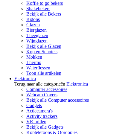
Koffie to go bekers
Shakebekers
Bekijk alle Bekers
Bidons
Glazen
Bierglazen
Theeglazen
Wijnglazen
Bekijk alle Glazen
Kop en Schotels
Mokken
Thermo
Waterflessen
Toon alle artikelen
Elektronica
Terug naar alle categorieën
Elektronica
Computer accessoires
Webcam Covers
Bekijk alle Computer accessoires
Gadgets
Actiecamera's
Activity trackers
VR brillen
Bekijk alle Gadgets
Koptelefoons & Oordopjes