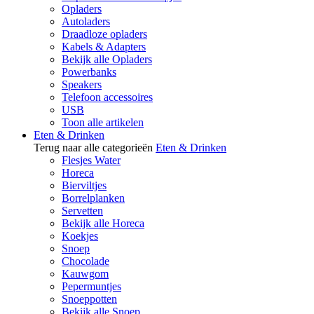
Opladers
Autoladers
Draadloze opladers
Kabels & Adapters
Bekijk alle Opladers
Powerbanks
Speakers
Telefoon accessoires
USB
Toon alle artikelen
Eten & Drinken
Terug naar alle categorieën
Eten & Drinken
Flesjes Water
Horeca
Bierviltjes
Borrelplanken
Servetten
Bekijk alle Horeca
Koekjes
Snoep
Chocolade
Kauwgom
Pepermuntjes
Snoeppotten
Bekijk alle Snoep