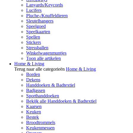
Lanyards/Keycords
Lucifers
Pluche-/Knuffeldieren
Sleutelhangers
Speelgoed
Speelkaarten
Spellen
Stickers
Stressballen
Winkelwagenmuntjes
Toon alle artikelen
Home & Living
Terug naar alle categorieën
Home & Living
Borden
Dekens
Handdoeken & Badtextiel
Badjassen
Sporthanddoeken
Bekijk alle Handdoeken & Badtextiel
Kaarsen
Keuken
Bestek
Broodtrommels
Keukenmessen