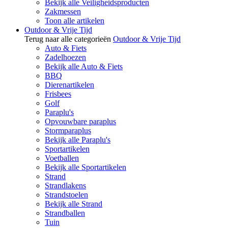
Bekijk alle Veiligheidsproducten
Zakmessen
Toon alle artikelen
Outdoor & Vrije Tijd
Terug naar alle categorieën
Outdoor & Vrije Tijd
Auto & Fiets
Zadelhoezen
Bekijk alle Auto & Fiets
BBQ
Dierenartikelen
Frisbees
Golf
Paraplu's
Opvouwbare paraplus
Stormparaplus
Bekijk alle Paraplu's
Sportartikelen
Voetballen
Bekijk alle Sportartikelen
Strand
Strandlakens
Strandstoelen
Bekijk alle Strand
Strandballen
Tuin