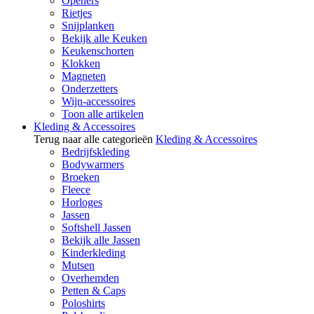
Openers
Rietjes
Snijplanken
Bekijk alle Keuken
Keukenschorten
Klokken
Magneten
Onderzetters
Wijn-accessoires
Toon alle artikelen
Kleding & Accessoires
Terug naar alle categorieën
Kleding & Accessoires
Bedrijfskleding
Bodywarmers
Broeken
Fleece
Horloges
Jassen
Softshell Jassen
Bekijk alle Jassen
Kinderkleding
Mutsen
Overhemden
Petten & Caps
Poloshirts