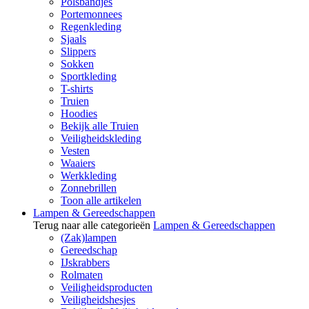
Polsbandjes
Portemonnees
Regenkleding
Sjaals
Slippers
Sokken
Sportkleding
T-shirts
Truien
Hoodies
Bekijk alle Truien
Veiligheidskleding
Vesten
Waaiers
Werkkleding
Zonnebrillen
Toon alle artikelen
Lampen & Gereedschappen
Terug naar alle categorieën
Lampen & Gereedschappen
(Zak)lampen
Gereedschap
IJskrabbers
Rolmaten
Veiligheidsproducten
Veiligheidshesjes