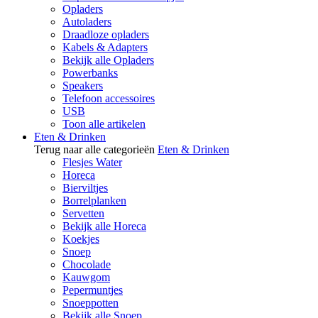
Opladers
Autoladers
Draadloze opladers
Kabels & Adapters
Bekijk alle Opladers
Powerbanks
Speakers
Telefoon accessoires
USB
Toon alle artikelen
Eten & Drinken
Terug naar alle categorieën
Eten & Drinken
Flesjes Water
Horeca
Bierviltjes
Borrelplanken
Servetten
Bekijk alle Horeca
Koekjes
Snoep
Chocolade
Kauwgom
Pepermuntjes
Snoeppotten
Bekijk alle Snoep