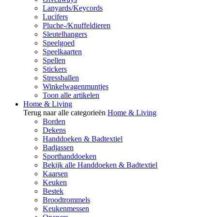
Lanyards/Keycords
Lucifers
Pluche-/Knuffeldieren
Sleutelhangers
Speelgoed
Speelkaarten
Spellen
Stickers
Stressballen
Winkelwagenmuntjes
Toon alle artikelen
Home & Living
Terug naar alle categorieën
Home & Living
Borden
Dekens
Handdoeken & Badtextiel
Badjassen
Sporthanddoeken
Bekijk alle Handdoeken & Badtextiel
Kaarsen
Keuken
Bestek
Broodtrommels
Keukenmessen