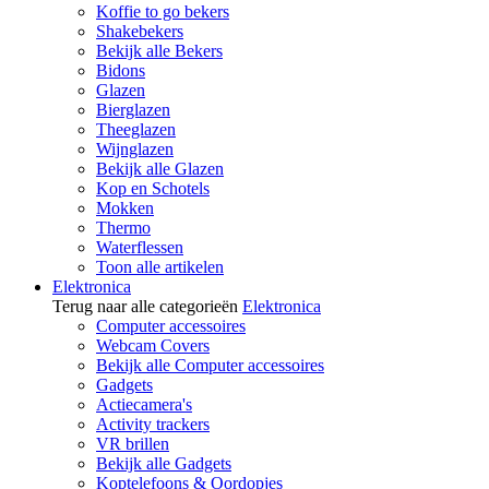
Koffie to go bekers
Shakebekers
Bekijk alle Bekers
Bidons
Glazen
Bierglazen
Theeglazen
Wijnglazen
Bekijk alle Glazen
Kop en Schotels
Mokken
Thermo
Waterflessen
Toon alle artikelen
Elektronica
Terug naar alle categorieën
Elektronica
Computer accessoires
Webcam Covers
Bekijk alle Computer accessoires
Gadgets
Actiecamera's
Activity trackers
VR brillen
Bekijk alle Gadgets
Koptelefoons & Oordopjes