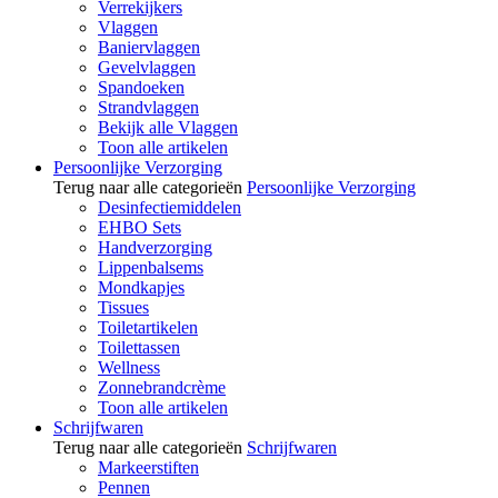
Verrekijkers
Vlaggen
Baniervlaggen
Gevelvlaggen
Spandoeken
Strandvlaggen
Bekijk alle Vlaggen
Toon alle artikelen
Persoonlijke Verzorging
Terug naar alle categorieën
Persoonlijke Verzorging
Desinfectiemiddelen
EHBO Sets
Handverzorging
Lippenbalsems
Mondkapjes
Tissues
Toiletartikelen
Toilettassen
Wellness
Zonnebrandcrème
Toon alle artikelen
Schrijfwaren
Terug naar alle categorieën
Schrijfwaren
Markeerstiften
Pennen