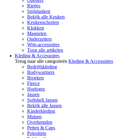
Openers
Rietjes
Snijplanken
Bekijk alle Keuken
Keukenschorten
Klokken
Magneten
Onderzetters
Wijn-accessoires
Toon alle artikelen
Kleding & Accessoires
Terug naar alle categorieën
Kleding & Accessoires
Bedrijfskleding
Bodywarmers
Broeken
Fleece
Horloges
Jassen
Softshell Jassen
Bekijk alle Jassen
Kinderkleding
Mutsen
Overhemden
Petten & Caps
Poloshirts