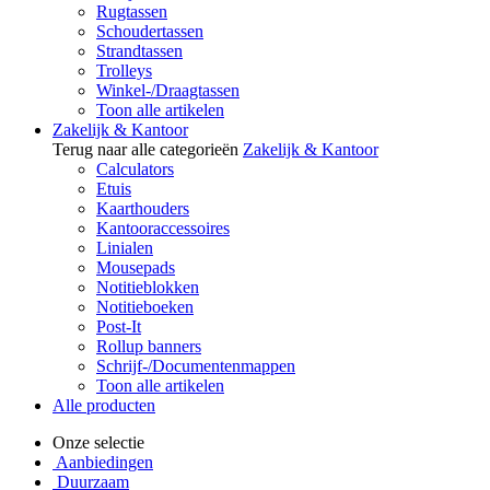
Rugtassen
Schoudertassen
Strandtassen
Trolleys
Winkel-/Draagtassen
Toon alle artikelen
Zakelijk & Kantoor
Terug naar alle categorieën
Zakelijk & Kantoor
Calculators
Etuis
Kaarthouders
Kantooraccessoires
Linialen
Mousepads
Notitieblokken
Notitieboeken
Post-It
Rollup banners
Schrijf-/Documentenmappen
Toon alle artikelen
Alle producten
Onze selectie
Aanbiedingen
Duurzaam