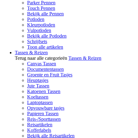
Parker Pennen
Touch Pennen
Bekijk alle Pennen
Potloden
Kleurpotloden
Vulpotloden
Bekijk alle Potloden
Schrijfsets
Toon alle artikelen
Tassen & Reizen
Terug naar alle categorieën
Tassen & Reizen
Canvas Tassen
Documententassen
Groente en Fruit Tasjes
Heuptasjes
Jute Tassen
Katoenen Tassen
Koeltassen
Laptoptassen
Opvouwbare tasjes
Papieren Tassen
Reis-/Sporttassen
Reisartikelen
Kofferlabels
Bekijk alle Reisartikelen