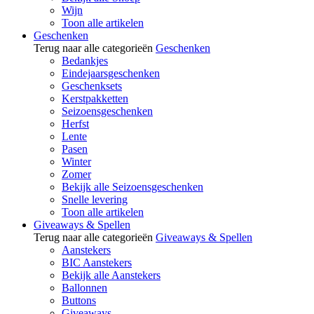
Wijn
Toon alle artikelen
Geschenken
Terug naar alle categorieën
Geschenken
Bedankjes
Eindejaarsgeschenken
Geschenksets
Kerstpakketten
Seizoensgeschenken
Herfst
Lente
Pasen
Winter
Zomer
Bekijk alle Seizoensgeschenken
Snelle levering
Toon alle artikelen
Giveaways & Spellen
Terug naar alle categorieën
Giveaways & Spellen
Aanstekers
BIC Aanstekers
Bekijk alle Aanstekers
Ballonnen
Buttons
Giveaways