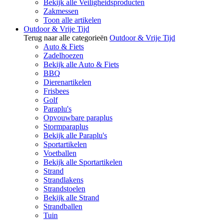
Bekijk alle Veiligheidsproducten
Zakmessen
Toon alle artikelen
Outdoor & Vrije Tijd
Terug naar alle categorieën
Outdoor & Vrije Tijd
Auto & Fiets
Zadelhoezen
Bekijk alle Auto & Fiets
BBQ
Dierenartikelen
Frisbees
Golf
Paraplu's
Opvouwbare paraplus
Stormparaplus
Bekijk alle Paraplu's
Sportartikelen
Voetballen
Bekijk alle Sportartikelen
Strand
Strandlakens
Strandstoelen
Bekijk alle Strand
Strandballen
Tuin