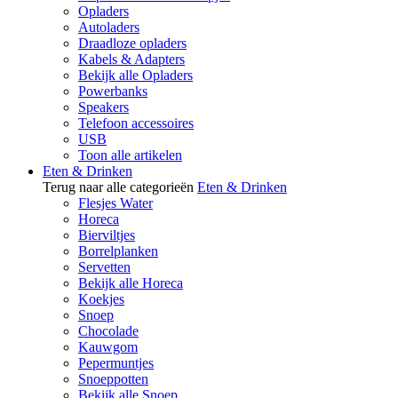
Opladers
Autoladers
Draadloze opladers
Kabels & Adapters
Bekijk alle Opladers
Powerbanks
Speakers
Telefoon accessoires
USB
Toon alle artikelen
Eten & Drinken
Terug naar alle categorieën
Eten & Drinken
Flesjes Water
Horeca
Bierviltjes
Borrelplanken
Servetten
Bekijk alle Horeca
Koekjes
Snoep
Chocolade
Kauwgom
Pepermuntjes
Snoeppotten
Bekijk alle Snoep