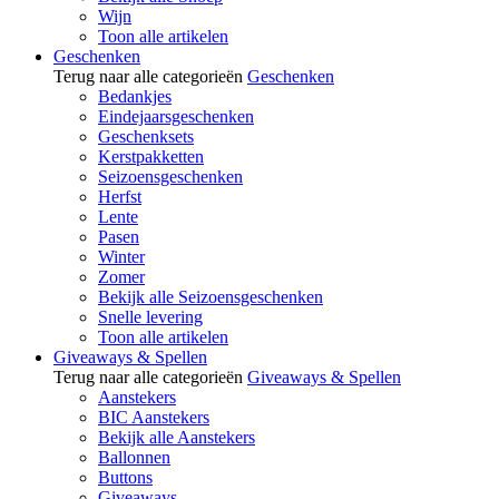
Wijn
Toon alle artikelen
Geschenken
Terug naar alle categorieën
Geschenken
Bedankjes
Eindejaarsgeschenken
Geschenksets
Kerstpakketten
Seizoensgeschenken
Herfst
Lente
Pasen
Winter
Zomer
Bekijk alle Seizoensgeschenken
Snelle levering
Toon alle artikelen
Giveaways & Spellen
Terug naar alle categorieën
Giveaways & Spellen
Aanstekers
BIC Aanstekers
Bekijk alle Aanstekers
Ballonnen
Buttons
Giveaways