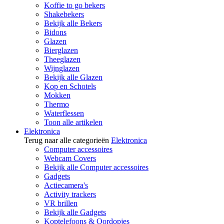
Koffie to go bekers
Shakebekers
Bekijk alle Bekers
Bidons
Glazen
Bierglazen
Theeglazen
Wijnglazen
Bekijk alle Glazen
Kop en Schotels
Mokken
Thermo
Waterflessen
Toon alle artikelen
Elektronica
Terug naar alle categorieën
Elektronica
Computer accessoires
Webcam Covers
Bekijk alle Computer accessoires
Gadgets
Actiecamera's
Activity trackers
VR brillen
Bekijk alle Gadgets
Koptelefoons & Oordopjes