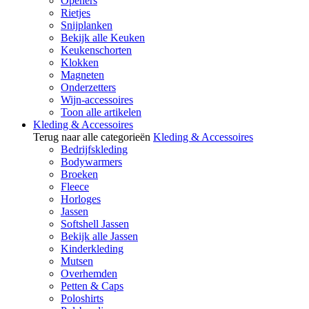
Openers
Rietjes
Snijplanken
Bekijk alle Keuken
Keukenschorten
Klokken
Magneten
Onderzetters
Wijn-accessoires
Toon alle artikelen
Kleding & Accessoires
Terug naar alle categorieën
Kleding & Accessoires
Bedrijfskleding
Bodywarmers
Broeken
Fleece
Horloges
Jassen
Softshell Jassen
Bekijk alle Jassen
Kinderkleding
Mutsen
Overhemden
Petten & Caps
Poloshirts