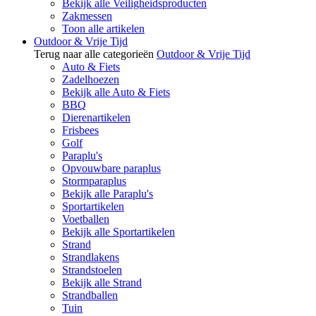
Bekijk alle Veiligheidsproducten
Zakmessen
Toon alle artikelen
Outdoor & Vrije Tijd
Terug naar alle categorieën
Outdoor & Vrije Tijd
Auto & Fiets
Zadelhoezen
Bekijk alle Auto & Fiets
BBQ
Dierenartikelen
Frisbees
Golf
Paraplu's
Opvouwbare paraplus
Stormparaplus
Bekijk alle Paraplu's
Sportartikelen
Voetballen
Bekijk alle Sportartikelen
Strand
Strandlakens
Strandstoelen
Bekijk alle Strand
Strandballen
Tuin