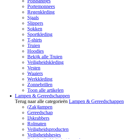
Polsbandjes
Portemonnees
Regenkleding
Sjaals
Slippers
Sokken
Sportkleding
T-shirts
Truien
Hoodies
Bekijk alle Truien
Veiligheidskleding
Vesten
Waaiers
Werkkleding
Zonnebrillen
Toon alle artikelen
Lampen & Gereedschappen
Terug naar alle categorieën
Lampen & Gereedschappen
(Zak)lampen
Gereedschap
IJskrabbers
Rolmaten
Veiligheidsproducten
Veiligheidshesjes