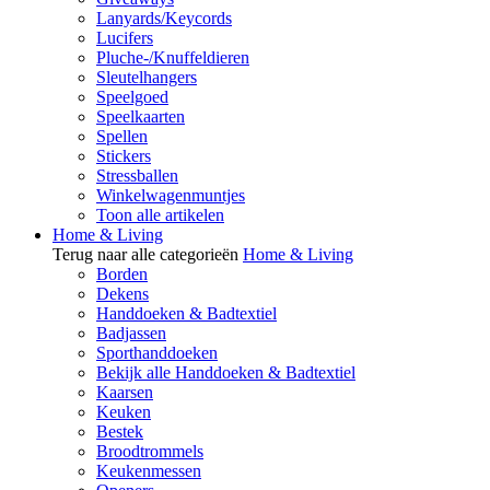
Lanyards/Keycords
Lucifers
Pluche-/Knuffeldieren
Sleutelhangers
Speelgoed
Speelkaarten
Spellen
Stickers
Stressballen
Winkelwagenmuntjes
Toon alle artikelen
Home & Living
Terug naar alle categorieën
Home & Living
Borden
Dekens
Handdoeken & Badtextiel
Badjassen
Sporthanddoeken
Bekijk alle Handdoeken & Badtextiel
Kaarsen
Keuken
Bestek
Broodtrommels
Keukenmessen